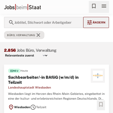
bookmark
menu
search
tune
Jobtitel, Stichwort oder Arbeitgeber
ÄNDERN
close
BÜRO, VERWALTUNG
2.856
Jobs Büro, Verwaltung
fiber_new
Heute
NEU
Sachbearbeiter/-in BAföG (w/m/d) in
Teilzeit
Landeshauptstadt Wiesbaden
Wiesbaden liegt im Herzen des Rhein-Main-Gebietes, eingebettet in
eine der kultur- und erlebnisreichsten Regionen Deutschlands. Die
bookmark
hessische Landeshauptstadt besticht durch ihr vielfältiges
location_on
schedule
Wiesbaden
Teilzeit
Freizeitangebot und bildet damit ein ideales Umfeld für den