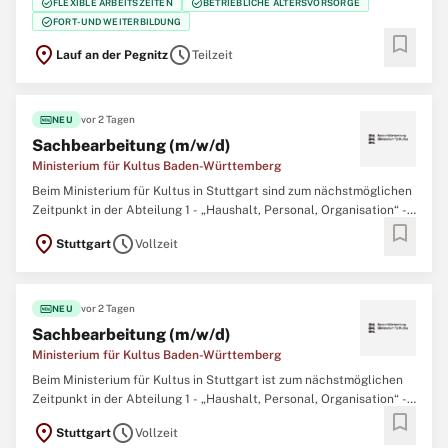
check_circle
check_circle
FLEXIBLE ARBEITSZEITEN
BETRIEBLICHE ALTERSVORSORGE
kommunalen Verwaltungsbereich des Gesundheitsamts Nürnberger
check_circle
FORT- UND WEITERBILDUNG
Land. Die Stelle ist unbefristet. Ihr
bookmark
location_on
schedule
Lauf an der Pegnitz
Teilzeit
fiber_new
vor 2 Tagen
NEU
Sachbearbeitung (m/w/d)
Ministerium für Kultus Baden-Württemberg
Beim Ministerium für Kultus in Stuttgart sind zum nächstmöglichen
Zeitpunkt in der Abteilung 1 - „Haushalt, Personal, Organisation“ -
bookmark
im Referat 11 "Haushalt, Controlling“ mehrere Dienstposten zu
location_on
schedule
Stuttgart
Vollzeit
besetzen: Sachbearbeitung (m/w/d) des gehobenen Dienstes
Informationen zum Kultusministerium
fiber_new
vor 2 Tagen
NEU
Sachbearbeitung (m/w/d)
Ministerium für Kultus Baden-Württemberg
Beim Ministerium für Kultus in Stuttgart ist zum nächstmöglichen
Zeitpunkt in der Abteilung 1 - „Haushalt, Personal, Organisation“ -
bookmark
im Referat 14 "Beamten- und Tarifrecht“ folgender Dienstposten zu
location_on
schedule
Stuttgart
Vollzeit
besetzen: Sachbearbeitung (m/w/d) des gehobenen Dienstes