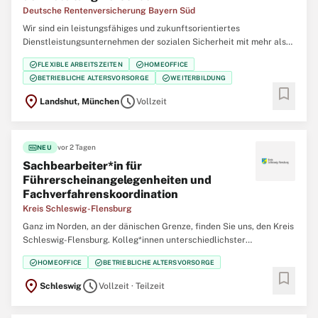
Deutsche Rentenversicherung Bayern Süd
Wir sind ein leistungsfähiges und zukunftsorientiertes
Dienstleistungsunternehmen der sozialen Sicherheit mit mehr als
3.600 Mitarbeiterinnen und Mitarbeitern. Als regionaler Träger der
check_circle
check_circle
FLEXIBLE ARBEITSZEITEN
HOMEOFFICE
Deutschen Rentenversicherung sind wir für die Regierungsbezirke
check_circle
check_circle
BETRIEBLICHE ALTERSVORSORGE
WEITERBILDUNG
Oberbayern, Niederbayern und Oberpfalz
bookmark
location_on
schedule
Landshut, München
Vollzeit
fiber_new
vor 2 Tagen
NEU
Sachbearbeiter*in für
Führerscheinangelegenheiten und
Fachverfahrenskoordination
Kreis Schleswig-Flensburg
Ganz im Norden, an der dänischen Grenze, finden Sie uns, den Kreis
Schleswig-Flensburg. Kolleg*innen unterschiedlichster
Professionen arbeiten gemeinsam für die Menschen in unserem
check_circle
check_circle
HOMEOFFICE
BETRIEBLICHE ALTERSVORSORGE
Kreis. Werden Sie Teil unseres Teams und gestalten Sie Ihre
bookmark
berufliche Zukunft mit uns zusammen. Verbinden
location_on
schedule
Schleswig
Vollzeit · Teilzeit