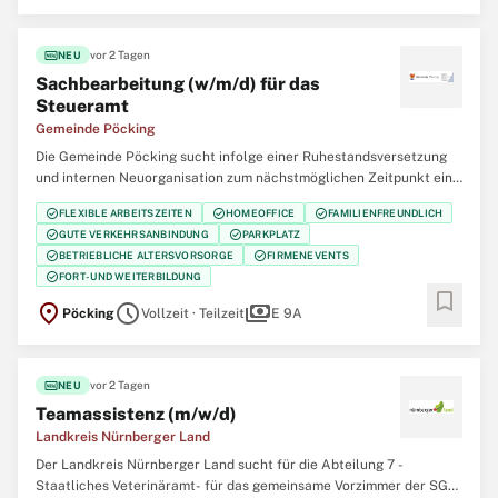
Informationen zum Kultusministerium
fiber_new
vor 2 Tagen
NEU
Sachbearbeitung (w/m/d) für das
Steueramt
Gemeinde Pöcking
Die Gemeinde Pöcking sucht infolge einer Ruhestandsversetzung
und internen Neuorganisation zum nächstmöglichen Zeitpunkt eine
Sachbearbeitung (w/m/d) für das Steueramt - in Vollzeit oder
check_circle
check_circle
check_circle
FLEXIBLE ARBEITSZEITEN
HOMEOFFICE
FAMILIENFREUNDLICH
Teilzeit - Sie prüfen steuerliche Sachverhalte gerne sorgfältig,
check_circle
check_circle
GUTE VERKEHRSANBINDUNG
PARKPLATZ
treffen nachvollziehbare
check_circle
check_circle
BETRIEBLICHE ALTERSVORSORGE
FIRMENEVENTS
check_circle
FORT- UND WEITERBILDUNG
bookmark
location_on
schedule
payments
Pöcking
Vollzeit · Teilzeit
E 9A
fiber_new
vor 2 Tagen
NEU
Teamassistenz (m/w/d)
Landkreis Nürnberger Land
Der Landkreis Nürnberger Land sucht für die Abteilung 7 -
Staatliches Veterinäramt- für das gemeinsame Vorzimmer der SG