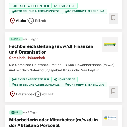
71 Veterinärwesen und SG 72 Lebensmittelüberwachung und
check_circle
check_circle
FLEXIBLE ARBEITSZEITEN
HOMEOFFICE
Verbraucherschutz zum nächstmöglichen Zeitpunkt eine
check_circle
check_circle
BETRIEBLICHE ALTERSVORSORGE
FORT- UND WEITERBILDUNG
Teamassistenz (m/w/d) in Teilzeit mit 23 Wochenstunden,
bookmark
location_on
schedule
Altdorf
Teilzeit
fiber_new
vor 2 Tagen
NEU
Fachbereichsleitung (m/w/d) Finanzen
und Organisation
Gemeinde Halstenbek
Die Gemeinde Halstenbek mit ca. 18.500 Einwohner*innen (m/w/d)
und mit dem Naherholungsgebiet Krupunder See liegt in
landschaftlich reizvoller Lage am Stadtrand von Hamburg.
check_circle
check_circle
FLEXIBLE ARBEITSZEITEN
HOMEOFFICE
Autobahn und S-Bahn bieten optimale Verkehrsanbindungen in die
check_circle
check_circle
BETRIEBLICHE ALTERSVORSORGE
FORT- UND WEITERBILDUNG
Hamburger Innenstadt. Alle allgemeinbildenden
bookmark
location_on
schedule
Halstenbek
Vollzeit
fiber_new
vor 2 Tagen
NEU
Mitarbeiterin oder Mitarbeiter (m/w/d) in
der Abteilung Personal