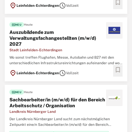
bookmark
sonst kann man in einem der wirtschaftsstärksten Orte der Region
location_on
schedule
Leinfelden-Echterdingen
Vollzeit
in einem familienfreundlichen und familiären Team arbeiten? Die
Stadt LE bietet Ihnen mit sowohl
fiber_new
Heute
NEU
Auszubildende zum
Verwaltungsfachangestellten (m/w/d)
2027
Stadt Leinfelden-Echterdingen
Wo sonst treffen Flughafen, Messe, Autobahn und B27 mit den
unterschiedlichen Infrastruktureinrichtungen aufeinander und wo
bookmark
sonst kann man in einem der wirtschaftsstärksten Orte der Region
location_on
schedule
Leinfelden-Echterdingen
Vollzeit
in einem familienfreundlichen und familiären Team arbeiten? Die
Stadt LE bietet Ihnen mit sowohl
fiber_new
Heute
NEU
Sachbearbeiter/in (m/w/d) für den Bereich
Arbeitsschutz / Organisation
Landkreis Nürnberger Land
Der Landkreis Nürnberger Land sucht zum nächstmöglichen
Zeitpunkt eine/n Sachbearbeiter/in (m/w/d) für den Bereich
Arbeitsschutz / Organisation in Vollzeit oder vollzeitnah (min. 35 h).