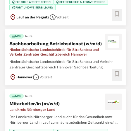
check_circle
check_circle
FLEXIBLE ARBEITSZEITEN
BETRIEBLICHE ALTERSVORSORGE
Es handelt sich um eine unbefristete Stelle. Die Besetzung ist auch
check_circle
FORT- UND WEITERBILDUNG
im Rahmen von Jobsharing
bookmark
location_on
schedule
Lauf an der Pegnitz
Vollzeit
fiber_new
Heute
NEU
Sachbearbeitung Betriebsdienst (w/m/d)
Niedersächsische Landesbehörde für Straßenbau und
Verkehr Zentraler Geschäftsbereich Hannover
Niedersächsische Landesbehörde für Straßenbau und Verkehr
Zentraler Geschäftsbereich Hannover Sachbearbeitung
bookmark
Betriebsdienst (w/m/d) Hannover Vollzeit Festanstellung In der
location_on
schedule
Hannover
Vollzeit
Niedersächsischen Landesbehörde für Straßenbau und Verkehr ist
im zentralen Geschäftsbereich 2 in
fiber_new
Heute
NEU
Mitarbeiter/in (m/w/d)
Landkreis Nürnberger Land
Der Landkreis Nürnberger Land sucht für das Gesundheitsamt
Nürnberger Land in Lauf zum nächstmöglichen Zeitpunkt eine/n
Mitarbeiter/in (m/w/d) in Teilzeit mit 23,30 Wochenstunden im