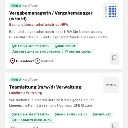
fiber_new
vor 3 Tagen
NEU
Vergabemanagerin / Vergabemanager
(w/m/d)
Bau- und Liegenschaftsbetrieb NRW
Bau- und Liegenschaftsbetriebes NRW Die Niederlassung
Düsseldorf des Bau- und Liegenschaftsbetriebes des Landes
Nordrhein‑Westfalen (BLB NRW) sucht zum nächstmöglichen
check_circle
check_circle
FLEXIBLE ARBEITSZEITEN
HOMEOFFICE
Zeitpunkt eine/einen Vergabemanagerin / Vergabemanager (w/m/d)
check_circle
check_circle
BETRIEBLICHE ALTERSVORSORGE
WEITERBILDUNG
Der Bau- und Liegenschaftsbetrieb NRW ist Eigentümer,
bookmark
location_on
schedule
Düsseldorf
Vollzeit
fiber_new
vor 3 Tagen
NEU
Teamleitung (m/w/d) Verwaltung
Landkreis Würzburg
Wir suchen für unseren Bereich Kreiseigene Schulen,
Liegenschaften, Straßen und Hochbau (ZFB 6) zum
nächstmöglichen Zeitpunkt unbefristet und in Vollzeit eine
check_circle
check_circle
check_circle
FLEXIBLE ARBEITSZEITEN
FAMILIENFREUNDLICH
PARKPLATZ
Teamleitung (m/w/d) Verwaltung Ihre Aufgaben: Teamleitung für
check_circle
FORT- UND WEITERBILDUNG
den Verwaltungsbereich Haushaltsangelegenheiten
bookmark
Vertragsmanagement Liege