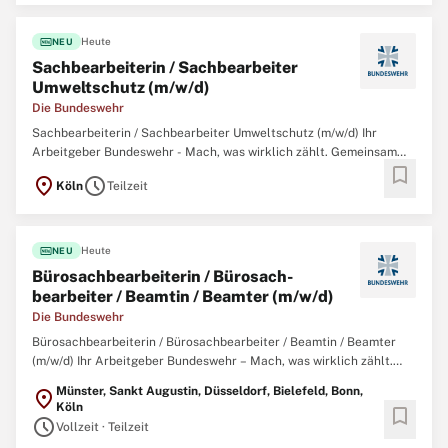
Lebensmittelpunkt. Für alle Menschen,
fiber_new
Heute
NEU
Sachbearbeiterin / Sachbearbeiter
Umweltschutz (m/w/d)
Die Bundeswehr
Sachbearbeiterin / Sachbearbeiter Umweltschutz (m/w/d) Ihr
Arbeitgeber Bundeswehr - Mach, was wirklich zählt. Gemeinsam
bookmark
mit über 260.000 zivilen und militärischen Mitarbeitenden
location_on
schedule
Köln
Teilzeit
garantieren wir Sicherheit, Souveränität und die außenpolitische
Handlungsfähigkeit der Bundesrepublik
fiber_new
Heute
NEU
Büro­sach­bearbeiterin / Büro­sach­
bearbeiter / Beamtin / Beamter (m/w/d)
Die Bundeswehr
Bürosachbearbeiterin / Bürosachbearbeiter / Beamtin / Beamter
(m/w/d) Ihr Arbeitgeber Bundeswehr – Mach, was wirklich zählt.
Gemeinsam mit über 260.000 zivilen und militärischen
Münster, Sankt Augustin, Düsseldorf, Bielefeld, Bonn,
location_on
Mitarbeitenden garantieren wir Sicherheit, Souveränität und die
Köln
bookmark
außenpolitische Handlungsfähigkeit
schedule
Vollzeit · Teilzeit