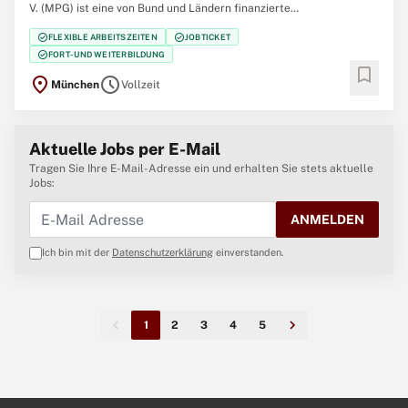
V. (MPG) ist eine von Bund und Ländern finanzierte
Selbstverwaltungsorganisation der Wissenschaft. Sie betreibt in
check_circle
check_circle
FLEXIBLE ARBEITSZEITEN
JOBTICKET
gegenwärtig 85 Instituten und Forschungsstellen im In- und
check_circle
FORT- UND WEITERBILDUNG
Ausland Grundlagenforschung auf natur- und
bookmark
location_on
schedule
München
Vollzeit
Aktuelle Jobs per E-Mail
Tragen Sie Ihre E-Mail-Adresse ein und erhalten Sie stets aktuelle
Jobs:
ANMELDEN
Ich bin mit der
Datenschutzerklärung
einverstanden.
1
2
3
4
5