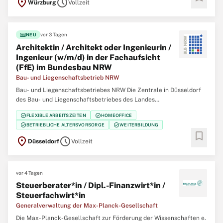
location_on
schedule
Würzburg
Vollzeit
fiber_new
vor 3 Tagen
NEU
Architektin / Architekt oder Ingenieurin /
Ingenieur (w/m/d) in der Fachaufsicht
(FfE) im Bundesbau NRW
Bau- und Liegenschaftsbetrieb NRW
Bau- und Liegenschaftsbetriebes NRW Die Zentrale in Düsseldorf
des Bau- und Liegenschaftsbetriebes des Landes
Nordrhein‑Westfalen (BLB NRW) sucht zum nächstmöglichen
check_circle
check_circle
FLEXIBLE ARBEITSZEITEN
HOMEOFFICE
Zeitpunkt eine/einen Architektin / Architekten oder Ingenieurin /
check_circle
check_circle
BETRIEBLICHE ALTERSVORSORGE
WEITERBILDUNG
Ingenieur (w/m/d) in der Fachaufsicht (FfE) im Bundesbau
bookmark
location_on
schedule
Düsseldorf
Vollzeit
vor 4 Tagen
Steuerberater*in / Dipl.-Finanzwirt*in /
Steuerfachwirt*in
Generalverwaltung der Max-Planck-Gesellschaft
Die Max-Planck-Gesellschaft zur Förderung der Wissenschaften e.