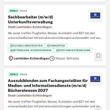
fiber_new
Heute
NEU
Sachbearbeiter (m/w/d)
Unterkunftsverwaltung
Stadt Leinfelden-Echterdingen
Wo sonst treffen Flughafen, Messe, Autobahn und B27 mit den
unterschiedlichen Infrastruktureinrichtungen aufeinander und wo
sonst kann man in einem der wirtschaftsstärksten Orte der Region
check_circle
check_circle
FLEXIBLE ARBEITSZEITEN
HOMEOFFICE
in einem familienfreundlichen und familiären Team arbeiten? Die
check_circle
check_circle
BETRIEBLICHE ALTERSVORSORGE
FORT- UND WEITERBILDUNG
Stadt LE bietet Ihnen mit sowohl
bookmark
location_on
schedule
Leinfelden-Echterdingen
Teilzeit
· Befristet
fiber_new
Heute
NEU
Auszubildenden zum Fachangestellten für
Medien- und Informationsdienste (m/w/d)
Büchereiwesen 2027
Stadt Leinfelden-Echterdingen
Wo sonst treffen Flughafen, Messe, Autobahn und B27 mit den
unterschiedlichen Infrastruktureinrichtungen aufeinander und wo