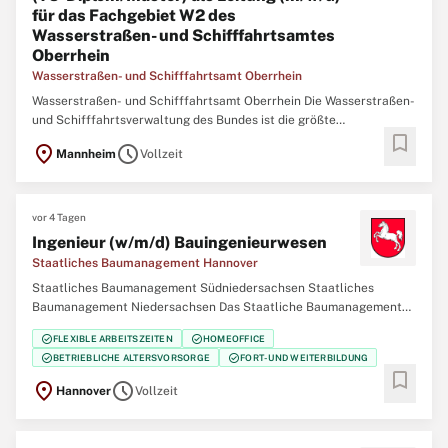
für das Fachgebiet W2 des
Wasserstraßen- und Schifffahrtsamtes
Oberrhein
Wasserstraßen- und Schifffahrtsamt Oberrhein
Wasserstraßen- und Schifffahrtsamt Oberrhein Die Wasserstraßen-
und Schifffahrtsverwaltung des Bundes ist die größte
bookmark
Arbeitgeberin im Geschäftsbereich des Bundesministeriums für
location_on
schedule
Mannheim
Vollzeit
Verkehr (BMV). In unseren Behörden arbeiten deutschlandweit
engagierte Menschen für lebendige Wasserstraßen.
vor 4 Tagen
Ingenieur (w/m/d) Bauingenieurwesen
Staatliches Baumanagement Hannover
Staatliches Baumanagement Südniedersachsen Staatliches
Baumanagement Niedersachsen Das Staatliche Baumanagement
Hannover führt als eines von sieben staatlichen Bauämtern in
check_circle
check_circle
FLEXIBLE ARBEITSZEITEN
HOMEOFFICE
Niedersachsen Baumaßnahmen des Landes und des Bundes durch.
check_circle
check_circle
BETRIEBLICHE ALTERSVORSORGE
FORT- UND WEITERBILDUNG
Mit rund 200 Beschäftigten betreuen wir mehr als
bookmark
location_on
schedule
Hannover
Vollzeit