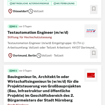
Zeitpunkt eine/einen Architektin / Architekten oder Ingenieurin /
check_circle
check_circle
BETRIEBLICHE ALTERSVORSORGE
WEITERBILDUNG
Ingenieur (w/m/d) in der Fachaufsicht (FfE) im Bundesbau
bookmark
location_on
schedule
Düsseldorf
Vollzeit
fiber_new
vor 3 Tagen
NEU
Testautomation Engineer (m/w/d)
Stiftung für Hochschulzulassung
Testautomation Engineer (m/w/d) Entgeltgruppe: 13 (TV-L)
Arbeitsumfang: Vollzeit oder Teilzeit Arbeitsort: 44137 Dortmund
bookmark
oder 10117 Berlin Ihnen liegt Bildungsgerechtigkeit am Herzen und
location_on
schedule
Dortmund, Berlin
Vollzeit · Teilzeit
Sie möchten die digitale Transformation der Studienplatzvergabe
mitgestalten? Ferner begeistern
fiber_new
vor 3 Tagen
NEU
Bauingenieur/in, Architekt/in oder
Wirtschaftsingenieur/in (w/m/d) für die
Projektsteuerung von Großbauprojekten
(Bau, Infrastruktur und öffentliche
Projekte) im Geschäftsbereich des 2.
Bürgermeisters der Stadt Nürnberg