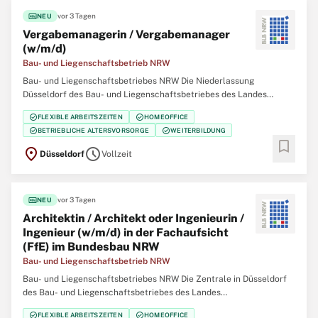
fiber_new
vor 3 Tagen
NEU
Vergabemanagerin / Vergabemanager
(w/m/d)
Bau- und Liegenschaftsbetrieb NRW
Bau- und Liegenschaftsbetriebes NRW Die Niederlassung
Düsseldorf des Bau- und Liegenschaftsbetriebes des Landes
Nordrhein‑Westfalen (BLB NRW) sucht zum nächstmöglichen
check_circle
check_circle
FLEXIBLE ARBEITSZEITEN
HOMEOFFICE
Zeitpunkt eine/einen Vergabemanagerin / Vergabemanager (w/m/d)
check_circle
check_circle
BETRIEBLICHE ALTERSVORSORGE
WEITERBILDUNG
Der Bau- und Liegenschaftsbetrieb NRW ist Eigentümer,
bookmark
location_on
schedule
Düsseldorf
Vollzeit
fiber_new
vor 3 Tagen
NEU
Architektin / Architekt oder Ingenieurin /
Ingenieur (w/m/d) in der Fachaufsicht
(FfE) im Bundesbau NRW
Bau- und Liegenschaftsbetrieb NRW
Bau- und Liegenschaftsbetriebes NRW Die Zentrale in Düsseldorf
des Bau- und Liegenschaftsbetriebes des Landes
Nordrhein‑Westfalen (BLB NRW) sucht zum nächstmöglichen
check_circle
check_circle
FLEXIBLE ARBEITSZEITEN
HOMEOFFICE