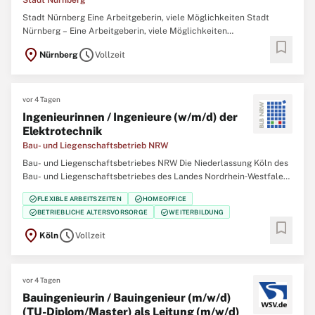
Stadt Nürnberg
Stadt Nürnberg Eine Arbeitgeberin, viele Möglichkeiten Stadt
Nürnberg – Eine Arbeitgeberin, viele Möglichkeiten
bookmark
Bauingenieur/in, Architekt/in oder Wirtschaftsingenieur/in (w/m/d)
location_on
schedule
Nürnberg
Vollzeit
für die Projektsteuerung von Großbauprojekten (Bau, Infrastruktur
und öffentliche Projekte) im Geschäftsbereich
vor 4 Tagen
Ingenieurinnen / Ingenieure (w/m/d) der
Elektrotechnik
Bau- und Liegenschaftsbetrieb NRW
Bau- und Liegenschaftsbetriebes NRW Die Niederlassung Köln des
Bau- und Liegenschaftsbetriebes des Landes Nordrhein‑Westfalen
(BLB NRW) sucht zum nächstmöglichen Zeitpunkt mehrere
check_circle
check_circle
FLEXIBLE ARBEITSZEITEN
HOMEOFFICE
Ingenieurinnen / Ingenieure (w/m/d) der Elektrotechnik Der Bau-
check_circle
check_circle
BETRIEBLICHE ALTERSVORSORGE
WEITERBILDUNG
und Liegenschaftsbetrieb NRW ist Eigentümer,
bookmark
location_on
schedule
Köln
Vollzeit
vor 4 Tagen
Bauingenieurin / Bauingenieur (m/w/d)
(TU-Diplom/​Master) als Leitung (m/w/d)