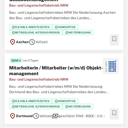
Bau- und Liegenschaftsbetrieb NRW
Bau- und Liegenschaftsbetriebes NRW Die Niederlassung Aachen
des Bau- und Liegenschaftsbetriebes des Landes
Nordrhein‑Westfalen (BLB NRW) sucht für die Abteilung
check_circle
check_circle
FLEXIBLE ARBEITSZEITEN
HOMEOFFICE
Immobilienmanagement RWTH 1 zum nächstmöglichen Zeitpunkt
check_circle
check_circle
BETRIEBLICHE ALTERSVORSORGE
WEITERBILDUNG
eine/einen Ingenieurin / Ingenieur (w/m/d) im Gebäudemanagement
bookmark
location_on
schedule
Aachen
Vollzeit
fiber_new
vor 2 Tagen
NEU
Mitarbeiterin / Mitarbeiter (w/m/d) Objekt­
management
Bau- und Liegenschaftsbetrieb NRW
Bau- und Liegenschaftsbetriebes NRW Die Niederlassung
Dortmund des Bau- und Liegenschaftsbetriebes des Landes
Nordrhein‑Westfalen (BLB NRW) sucht zum nächstmöglichen
check_circle
check_circle
FLEXIBLE ARBEITSZEITEN
HOMEOFFICE
Zeitpunkt eine/einen Mitarbeiterin / Mitarbeiter (w/m/d)
check_circle
check_circle
BETRIEBLICHE ALTERSVORSORGE
WEITERBILDUNG
Objektmanagement Der Bau- und Liegenschaftsbetrieb NRW ist
bookmark
location_on
schedule
payments
Dortmund
Vollzeit
geschätzt 51k€ - 82k€
(
E 10
)