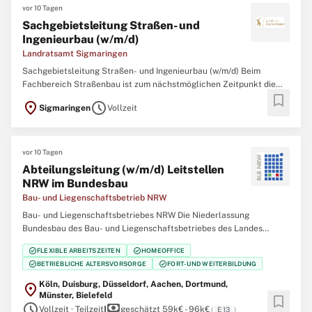
vor 10 Tagen
Sachgebietsleitung Straßen- und
Ingenieurbau (w/m/d)
Landratsamt Sigmaringen
Sachgebietsleitung Straßen- und Ingenieurbau (w/m/d) Beim
Fachbereich Straßenbau ist zum nächstmöglichen Zeitpunkt die
bookmark
Stelle Sachgebietsleitung im Straßen- und Ingenieurbau (w/m/d) zu
location_on
schedule
Sigmaringen
Vollzeit
besetzen. Die Stelle ist grundsätzlich teilbar. Ihr Aufgabengebiet
umfasst folgende vielfältige
vor 10 Tagen
Abteilungsleitung (w/m/d) Leitstellen
NRW im Bundesbau
Bau- und Liegenschaftsbetrieb NRW
Bau- und Liegenschaftsbetriebes NRW Die Niederlassung
Bundesbau des Bau- und Liegenschaftsbetriebes des Landes
Nordrhein‑Westfalen (BLB NRW) sucht zum nächstmöglichen
check_circle
check_circle
FLEXIBLE ARBEITSZEITEN
HOMEOFFICE
Zeitpunkt eine Abteilungsleitung (w/m/d) Leitstellen NRW im
check_circle
check_circle
BETRIEBLICHE ALTERSVORSORGE
FORT- UND WEITERBILDUNG
Bundesbau Der Bau- und Liegenschaftsbetrieb NRW ist Eigentümer,
Köln, Duisburg, Düsseldorf, Aachen, Dortmund,
location_on
Münster, Bielefeld
bookmark
schedule
payments
Vollzeit · Teilzeit
geschätzt 59k€ - 96k€
(
E 13
)