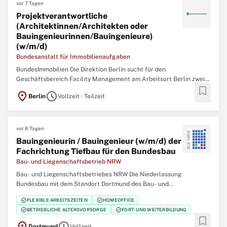
vor 7 Tagen
Projektverantwortliche
(Architektinnen/Architekten oder
Bauingenieurinnen/Bauingenieure)
(w/m/d)
Bundesanstalt für Immobilienaufgaben
BundesImmobilien Die Direktion Berlin sucht für den
Geschäftsbereich Facility Management am Arbeitsort Berlin zwei
bookmark
Projektverantwortliche (Architektinnen/Architekten oder
location_on
schedule
Berlin
Vollzeit · Teilzeit
Bauingenieurinnen/Bauingenieure) (w/m/d) zur
eigenverantwortlichen Umsetzung und Realisierung verschiedener
Bauprojekte
vor 8 Tagen
Bauingenieurin / Bauingenieur (w/m/d) der
Fachrichtung Tiefbau für den Bundesbau
Bau- und Liegenschaftsbetrieb NRW
Bau- und Liegenschaftsbetriebes NRW Die Niederlassung
Bundesbau mit dem Standort Dortmund des Bau- und
Liegenschaftsbetriebes des Landes Nordrhein‑Westfalen (BLB
check_circle
check_circle
FLEXIBLE ARBEITSZEITEN
HOMEOFFICE
NRW) sucht zum nächstmöglichen Zeitpunkt eine/einen
check_circle
check_circle
BETRIEBLICHE ALTERSVORSORGE
FORT- UND WEITERBILDUNG
Bauingenieurin / Bauingenieur (w/m/d) der Fachrichtung Tiefbau für
bookmark
location_on
schedule
Dortmund
Vollzeit