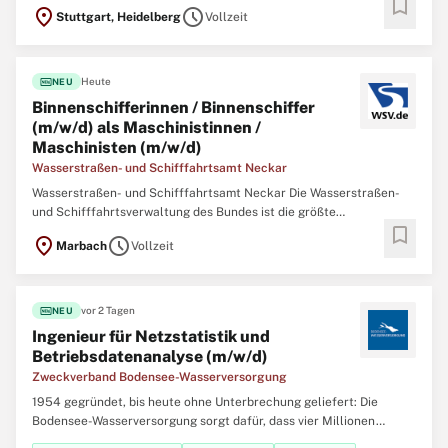
bookmark
Arbeitgeberin im Geschäftsbereich des Bundesministeriums für
location_on
schedule
Stuttgart, Heidelberg
Vollzeit
Verkehr (BMV). In unseren Behörden arbeiten deutschlandweit
engagierte Menschen für lebendige Wasserstraßen.
fiber_new
Heute
NEU
Binnenschifferinnen / Binnenschiffer
(m/w/d) als Maschinistinnen /
Maschinisten (m/w/d)
Wasserstraßen- und Schifffahrtsamt Neckar
Wasserstraßen- und Schifffahrtsamt Neckar Die Wasserstraßen-
und Schifffahrtsverwaltung des Bundes ist die größte
bookmark
Arbeitgeberin im Geschäftsbereich des Bundesministeriums für
location_on
schedule
Marbach
Vollzeit
Verkehr (BMV). In unseren Behörden arbeiten deutschlandweit
engagierte Menschen für lebendige Wasserstraßen.
fiber_new
vor 2 Tagen
NEU
Ingenieur für Netzstatistik und
Betriebsdatenanalyse (m/w/d)
Zweckverband Bodensee-Wasserversorgung
1954 gegründet, bis heute ohne Unterbrechung geliefert: Die
Bodensee-Wasserversorgung sorgt dafür, dass vier Millionen
Menschen in Baden-Württemberg qualitativ bestes Trinkwasser aus