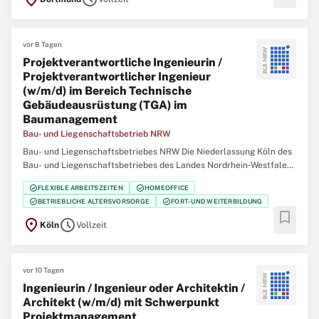
vor 8 Tagen
Projektverantwortliche Ingenieurin /
Projektverantwortlicher Ingenieur
(w/m/d) im Bereich Technische
Gebäudeausrüstung (TGA) im
Baumanagement
Bau- und Liegenschaftsbetrieb NRW
Bau- und Liegenschaftsbetriebes NRW Die Niederlassung Köln des
Bau- und Liegenschaftsbetriebes des Landes Nordrhein‑Westfalen
(BLB NRW) sucht zum nächstmöglichen Zeitpunkt eine/einen
check_circle
check_circle
FLEXIBLE ARBEITSZEITEN
HOMEOFFICE
Projektverantwortliche Ingenieurin / Projektverantwortlichen
check_circle
check_circle
BETRIEBLICHE ALTERSVORSORGE
FORT- UND WEITERBILDUNG
Ingenieur (w/m/d) im Bereich Technische
bookmark
location_on
schedule
Köln
Vollzeit
vor 10 Tagen
Ingenieurin / Ingenieur oder Architektin /
Architekt (w/m/d) mit Schwerpunkt
Projektmanagement