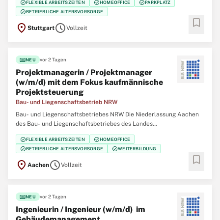
check_circle
check_circle
check_circle
FLEXIBLE ARBEITSZEITEN
HOMEOFFICE
PARKPLATZ
dem Bodensee erhalten. Tag für Tag. Rund um die Uhr. Wir suchen
check_circle
BETRIEBLICHE ALTERSVORSORGE
für unseren Bereich Verteilbetriebe
bookmark
location_on
schedule
Stuttgart
Vollzeit
fiber_new
vor 2 Tagen
NEU
Projektmanagerin / Projektmanager
(w/m/d) mit dem Fokus kaufmännische
Projekt­steuerung
Bau- und Liegenschaftsbetrieb NRW
Bau- und Liegenschaftsbetriebes NRW Die Niederlassung Aachen
des Bau- und Liegenschaftsbetriebes des Landes
Nordrhein‑Westfalen (BLB NRW) sucht zum nächstmöglichen
check_circle
check_circle
FLEXIBLE ARBEITSZEITEN
HOMEOFFICE
Zeitpunkt eine/einen Projektmanagerin / Projektmanager (w/m/d)
check_circle
check_circle
BETRIEBLICHE ALTERSVORSORGE
WEITERBILDUNG
mit dem Fokus kaufmännische Projektsteuerung Der Bau-
bookmark
location_on
schedule
Aachen
Vollzeit
fiber_new
vor 2 Tagen
NEU
Ingenieurin / Ingenieur (w/m/d) im
Gebäude­management