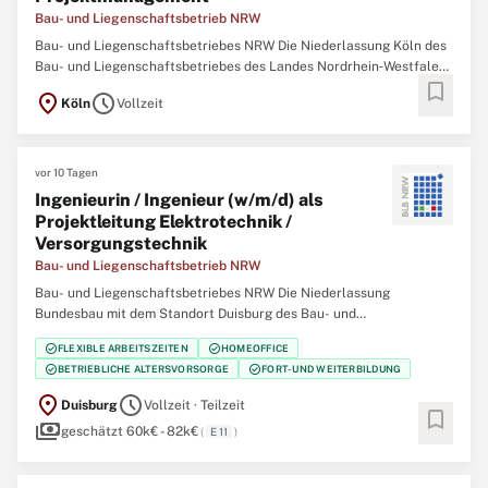
Bau- und Liegenschaftsbetrieb NRW
Bau- und Liegenschaftsbetriebes NRW Die Niederlassung Köln des
Bau- und Liegenschaftsbetriebes des Landes Nordrhein‑Westfalen
bookmark
(BLB NRW) sucht zum nächstmöglichen Zeitpunkt eine/einen
location_on
schedule
Köln
Vollzeit
Ingenieurin / Ingenieur oder Architektin / Architekten (w/m/d) mit
Schwerpunkt Projektmanagement Der
vor 10 Tagen
Ingenieurin / Ingenieur (w/m/d) als
Projektleitung Elektrotechnik /
Versorgungstechnik
Bau- und Liegenschaftsbetrieb NRW
Bau- und Liegenschaftsbetriebes NRW Die Niederlassung
Bundesbau mit dem Standort Duisburg des Bau- und
Liegenschaftsbetriebes des Landes Nordrhein‑Westfalen (BLB
check_circle
check_circle
FLEXIBLE ARBEITSZEITEN
HOMEOFFICE
NRW) sucht zum nächstmöglichen Zeitpunkt eine/einen Ingenieurin
check_circle
check_circle
BETRIEBLICHE ALTERSVORSORGE
FORT- UND WEITERBILDUNG
/ Ingenieur (w/m/d) als Projektleitung Elektrotechnik /
location_on
schedule
Duisburg
Vollzeit · Teilzeit
bookmark
payments
geschätzt 60k€ - 82k€
(
E 11
)