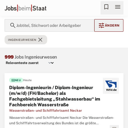
bookmark
menu
search
tune
Jobtitel, Stichwort oder Arbeitgeber
ÄNDERN
close
INGENIEURWESEN
999
Jobs Ingenieurwesen
fiber_new
Heute
NEU
Diplom-Ingenieurin / Diplom-Ingenieur
(m/w/d) (FH/Bachelor) als
Fachgebietsleitung „Stahlwasserbau“ im
Fachbereich Wasserstraße
Wasserstraßen- und Schifffahrtsamt Neckar
Wasserstraßen- und Schifffahrtsamt Neckar Die Wasserstraßen-
und Schifffahrtsverwaltung des Bundes ist die größte