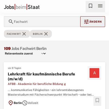
bookmark
menu
search
tune
Fachwirt
ÄNDERN
close
close
FACHWIRT
BERLIN
109
Jobs Fachwirt Berlin
vor 8 Tagen
A
Lehrkraft für kaufmännische Berufe
(m/w/d)
AFBB - Akademie für berufliche Bildung g
... kommunikative Fähigkeiten • ein lehramtsbezogenes
Masterstudium mit Fächerschwerpunkt Wirtschaft • oder bei
bookmark
Quereinstieg ein geeigneter Abschluss nach DQR 7
location_on
schedule
Berlin
Vollzeit
(Master/Magister/Universitäts- oder Hochschuldiplom) • oder bei
Quereinstieg einen fachnahen Abschluss nach DQR 6