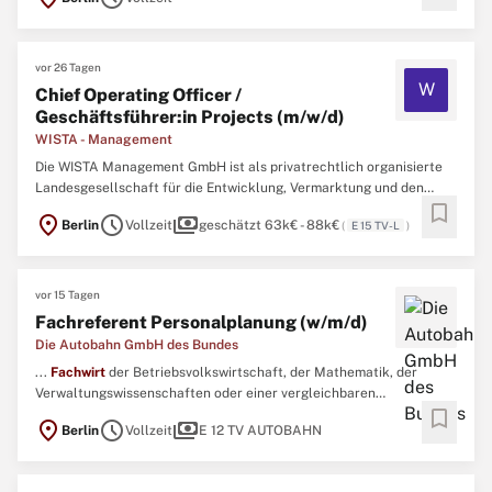
innovative Mikroelektronik (IHP) und dem Ferdinand-Braun-Institut,
Leibniz-Institut für Höchstfrequenztechnik (FBH), ihre Expertise ...
vor 26 Tagen
W
Chief Operating Officer /
Geschäftsführer:in Projects (m/w/d)
WISTA - Management
Die WISTA Management GmbH ist als privatrechtlich organisierte
Landesgesellschaft für die Entwicklung, Vermarktung und den
bookmark
Betrieb verschiedener High-Tech-Standorte in Berlin
location_on
schedule
payments
Berlin
Vollzeit
geschätzt 63k€ - 88k€
(
E 15 TV-L
)
verantwortlich. Mit den sieben naturwissenschaftlichen Instituten
der Humboldt-Universität zu Berlin, elf außeruniversitären
Forschungseinrichtungen ...
vor 15 Tagen
Fachreferent Personalplanung (w/m/d)
Die Autobahn GmbH des Bundes
...
Fachwirt
der Betriebsvolkswirtschaft, der Mathematik, der
Verwaltungswissenschaften oder einer vergleichbaren
bookmark
Fachrichtung mit dem Schwerpunkt Controlling,
location_on
schedule
payments
Berlin
Vollzeit
E 12 TV AUTOBAHN
Personalplanung/Personalcontrolling oder gleichwertige
Kenntnisse, Fähigkeiten und Erfahrungen.Mehrjährige
Berufserfahrung bei der Begleitung und ...