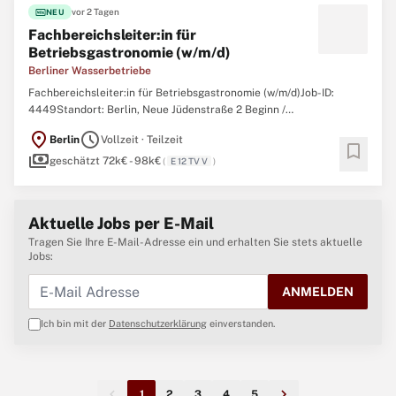
fiber_new
vor 2 Tagen
NEU
Fachbereichsleiter:in für
Betriebsgastronomie (w/m/d)
Berliner Wasserbetriebe
Fachbereichsleiter:in für Betriebsgastronomie (w/m/d)Job-ID:
4449Standort: Berlin, Neue Jüdenstraße 2 Beginn /
Rahmenbedingungen: ab 01.01.27 / unbefristet Das
location_on
schedule
Berlin
Vollzeit · Teilzeit
Personalmanagement ist zentraler Ansprechpartner für alle
bookmark
payments
Personalangelegenheiten. Hierzu zählen die Beratung von
geschätzt 72k€ - 98k€
(
E 12 TV V
)
Beschäftigten, die Personalplanung ...
Aktuelle Jobs per E-Mail
Tragen Sie Ihre E-Mail-Adresse ein und erhalten Sie stets aktuelle
Jobs:
ANMELDEN
Ich bin mit der
Datenschutzerklärung
einverstanden.
1
2
3
4
5