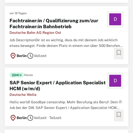
nächstmöglichen Zeitpunkt eine*n SAP Senior ...
vor 19 Tagen
D
Fachtrainer:in / Qualifizierung zum/zur
Fachtrainer:in Bahnbetrieb
Deutsche Bahn AG Region Ost
Job DescriptionDir ist es wichtig, dass du mit deinem Job wirklich
etwas bewegst. Finde deinen Platz in einem von über 500 Berufen
bookmark
bei der Deutschen Bahn. Wir bieten Profis und Berufsstarter:innen
location_on
schedule
Berlin
Vollzeit
sichere Jobs mit Zukunftsperspektiven. xmdgtar Bewirb dich jetzt
für ein Team, das sich gegenseitig unterstützt ...
fiber_new
Heute
NEU
D
SAP Senior Expert / Application Specialist
HCM (w/m/d)
Deutsche Welle
Hello world! Goodbye censorship. Mehr Berufung als Beruf: Dein IT-
Job bei der DW. SAP Senior Expert / Application Specialist HCM
bookmark
(w/m/d) Wir suchen für die Distribution, Marketing and Technology
location_on
schedule
Berlin
Vollzeit · Teilzeit
am Standort Bonn oder Berlin zum 1. Oktober 2026 bzw. zum
nächstmöglichen Zeitpunkt eine*n SAP Senior ...