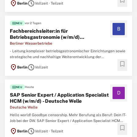
bookmark
location_on
schedule
Berlin
Vollzeit · Teilzeit
am Standort Bonn oder Berlin zum 1. Oktober 2026 bzw. zum
nächstmöglichen Zeitpunkt eine*n SAP Senior Expert / ...
fiber_new
vor 2 Tagen
NEU
B
Fachbereichsleiter:in für
Betriebsgastronomie (w/m/d)...
Berliner Wasserbetriebe
- Leitung komplexer betriebsgastronomischer Einrichtungen sowie
strategische und nachhaltige Weiterentwicklung der
bookmark
Betriebsgastronomie der Berliner Wasserbetriebe-
location_on
schedule
Berlin
Vollzeit
Weiterentwicklung eines modernen und zielgruppenorientierten
Angebots- Vorantreiben von Innovationen, Identifikation relevanter
Trends und ...
fiber_new
Heute
NEU
D
SAP Senior Expert / Application Specialist
HCM (w/m/d) - Deutsche Welle
Deutsche Welle
Hello world! Goodbye censorship. Mehr Berufung als Beruf: Dein IT-
Job bei der DW. SAP Senior Expert / Application Specialist HCM
bookmark
(w/m/d) Wir suchen für die Distribution, Marketing and Technology
location_on
schedule
Berlin
Vollzeit · Teilzeit
am Standort Bonn oder Berlin zum 1. Oktober 2026 bzw. zum