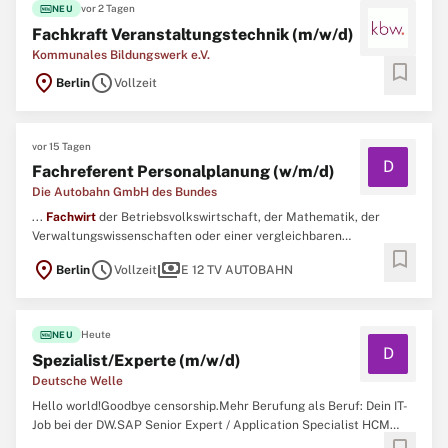
fiber_new
vor 2 Tagen
NEU
Fachkraft Veranstaltungstechnik (m/w/d)
Kommunales Bildungswerk e.V.
bookmark
location_on
schedule
Berlin
Vollzeit
vor 15 Tagen
D
Fachreferent Personalplanung (w/m/d)
Die Autobahn GmbH des Bundes
...
Fachwirt
der Betriebsvolkswirtschaft, der Mathematik, der
Verwaltungswissenschaften oder einer vergleichbaren
bookmark
Fachrichtung mit dem Schwerpunkt Controlling,
location_on
schedule
payments
Berlin
Vollzeit
E 12 TV AUTOBAHN
Personalplanung/Personalcontrolling oder gleichwertige
Kenntnisse, Fähigkeiten und Erfahrungen.Mehrjährige
Berufserfahrung bei der Begleitung und ...
fiber_new
Heute
NEU
D
Spezialist/Experte (m/w/d)
Deutsche Welle
Hello world!Goodbye censorship.Mehr Berufung als Beruf: Dein IT-
Job bei der DW.SAP Senior Expert / Application Specialist HCM
(w/m/d)Wir suchen für die Distribution, Marketing and Technology