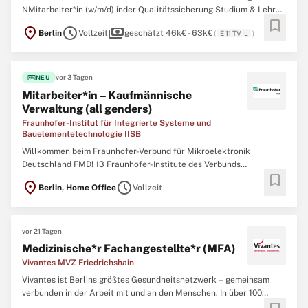
NMitarbeiter*in (w/m/d) inder Qualitätssicherung Studium & Lehre\
bookmark
NVollzeitbeschäftigung\ N unbefristet\n Entgeltgruppe 11 TV-L FU\
location_on
schedule
payments
Berlin
Vollzeit
geschätzt 46k€ - 63k€
(
E 11 TV-L
)
N Kennung: QS-SL-250120\ NDer Fachbereich Veterinärmedizin der
Freien Universität Berlin ist eine von fünf veterinärmedizinischen ...
fiber_new
vor 3 Tagen
NEU
Mitarbeiter*in – Kaufmännische
Verwaltung (all genders)
Fraunhofer-Institut für Integrierte Systeme und
Bauelementetechnologie IISB
Willkommen beim Fraunhofer-Verbund für Mikroelektronik
Deutschland FMD! 13 Fraunhofer-Institute des Verbunds
bookmark
Mikroelektronik bündeln zusammen mit dem Leibniz-Institut für
location_on
schedule
Berlin, Home Office
Vollzeit
innovative Mikroelektronik (IHP) und dem Ferdinand-Braun-Institut,
Leibniz-Institut für Höchstfrequenztechnik (FBH), ihre Expertise ...
vor 21 Tagen
Medizinische*r Fachangestellte*r (MFA)
Vivantes MVZ Friedrichshain
Vivantes ist Berlins größtes Gesundheitsnetzwerk – gemeinsam
verbunden in der Arbeit mit und an den Menschen. In über 100
Fachkliniken, Instituten und Pflegeeinrichtungen stellen wir die