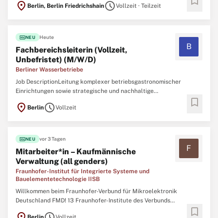
bookmark
location_on
schedule
Berlin, Berlin Friedrichshain
Vollzeit · Teilzeit
erstklassige medizinische und pflegerische Versorgung für einen
großen Teil der Berliner*innen sicher. Wie Berlin ...
fiber_new
Heute
NEU
B
Fachbereichsleiterin (Vollzeit,
Unbefristet) (M/W/D)
Berliner Wasserbetriebe
Job DescriptionLeitung komplexer betriebsgastronomischer
Einrichtungen sowie strategische und nachhaltige
bookmark
Weiterentwicklung der Betriebsgastronomie der Berliner
location_on
schedule
Berlin
Vollzeit
Wasserbetriebe Weiterentwicklung eines modernen und
zielgruppenorientierten Angebots Planung, Steuerung und
kontinuierliche Optimierung aller ...
fiber_new
vor 3 Tagen
NEU
F
Mitarbeiter*in – Kaufmännische
Verwaltung (all genders)
Fraunhofer-Institut für Integrierte Systeme und
Bauelementetechnologie IISB
Willkommen beim Fraunhofer-Verbund für Mikroelektronik
Deutschland FMD! 13 Fraunhofer-Institute des Verbunds
bookmark
Mikroelektronik bündeln zusammen mit dem Leibniz-Institut für
location_on
schedule
Berlin
Vollzeit