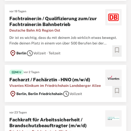
(Bachelor/Diplom (FH)/
Fachwirt
...
vor 19 Tagen
Fachtrainer:in / Qualifizierung zum/zur
Fachtrainer:in Bahnbetrieb
Deutsche Bahn AG Region Ost
Dir ist es wichtig, dass du mit deinem Job wirklich etwas bewegst.
Finde deinen Platz in einem von über 500 Berufen bei der
bookmark
Deutschen Bahn. Wir bieten Profis und Berufsstarter:innen sichere
location_on
schedule
Berlin
Vollzeit · Teilzeit
Jobs mit Zukunftsperspektiven. Bewirb dich jetzt für ein Team, das
sich gegenseitig unterstützt und auf die Zusammenarbeit ...
fiber_new
vor 2 Tagen
NEU
Facharzt / Fachärztin - HNO (m/w/d)
Vivantes Klinikum im Friedrichshain Landsberger Allee
bookmark
location_on
schedule
Berlin, Berlin Friedrichshain
Vollzeit
vor 23 Tagen
Fachkraft für Arbeitssicherheit /
Brandschutzbeauftragter (m/w/d)