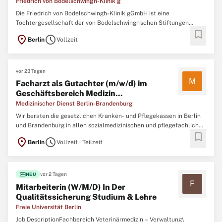
Friedrich von Bodelschwingh-Klinik g
Die Friedrich von Bodelschwingh-Klinik gGmbH ist eine
Tochtergesellschaft der von Bodelschwingh'schen Stiftungen
bookmark
Bethel mit Sitz in Bielefeld, einer der größten diakonischen
location_on
schedule
Berlin
Vollzeit
Verbünde Europas. Die Friedrich von Bodelschwingh-Klinik für
Psychiatrie, Psychotherapie und Psychosomatik ist ein
psychiatrisches ...
vor 23 Tagen
M
Facharzt als Gutachter (m/w/d) im
Geschäftsbereich Medizin...
Medizinischer Dienst Berlin-Brandenburg
Wir beraten die gesetzlichen Kranken- und Pflegekassen in Berlin
und Brandenburg in allen sozialmedizinischen und pflegefachlichen
bookmark
Fragen. Unsere Aufgaben sind so vielfältig wie auch wir es sind:
location_on
schedule
Berlin
Vollzeit · Teilzeit
Empfehlung von Pflegegraden, Qualitätsprüfungen in
Krankenhäusern und Pflegeeinrichtungen, Begutachtung von ...
fiber_new
vor 2 Tagen
NEU
F
Mitarbeiterin (W/M/D) In Der
Qualitätssicherung Studium & Lehre
Freie Universität Berlin
Job DescriptionFachbereich Veterinärmedizin – Verwaltung\