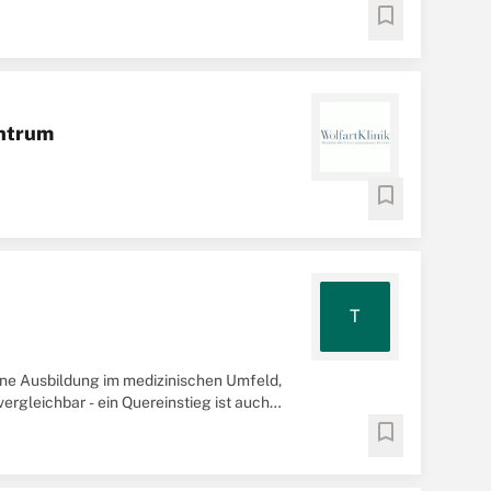
bookmark
entrum
bookmark
T
ene Ausbildung im medizinischen Umfeld,
ergleichbar - ein Quereinstieg ist auch
bookmark