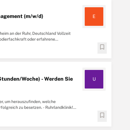
nagement (m/w/d)
E
im an der Ruhr, Deutschland Vollzeit
odierfachkraft oder erfahrene
lle
bookmark
5 Stunden/Woche) - Werden Sie
U
ter, um herauszufinden, welche
folgreich zu besetzen. - Ruhrlandklinik!
bookmark