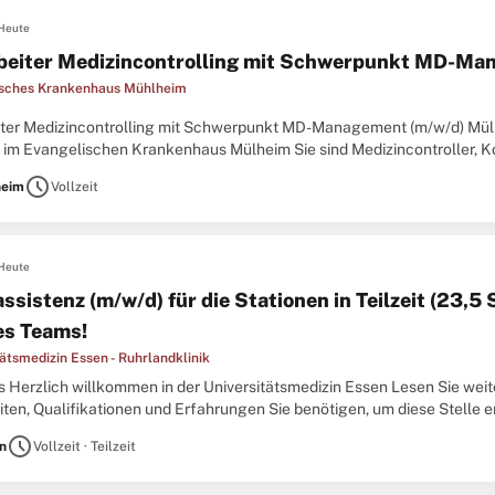
Heute
beiter Medizincontrolling mit Schwerpunkt MD-Ma
sches Krankenhaus Mühlheim
iter Medizincontrolling mit Schwerpunkt MD-Management (m/w/d) Mülhe
e im Evangelischen Krankenhaus Mülheim Sie sind Medizincontroller, K
achkraft mit Interesse an MD-Management und möchten die Schnittste
schedule
heim
Vollzeit
Heute
ssistenz (m/w/d) für die Stationen in Teilzeit (23,
des Teams!
ätsmedizin Essen - Ruhrlandklinik
s Herzlich willkommen in der Universitätsmedizin Essen Lesen Sie wei
ten, Qualifikationen und Erfahrungen Sie benötigen, um diese Stelle er
erer Eröffnung im Jahre 1902 haben wir uns als
schedule
n
Vollzeit · Teilzeit