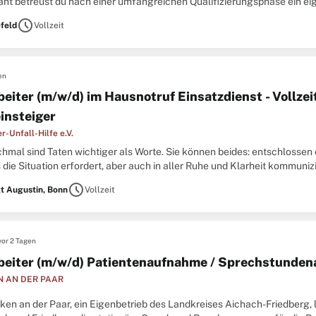
ant betreust du nach einer umfangreichen Qualifizierungsphase ein 
ndinnen und Kunden für die TK. Dein Einsatzgebiet
schedule
efeld
Vollzeit
en
beiter (m/w/d) im Hausnotruf Einsatzdienst - Vollze
insteiger
r-Unfall-Hilfe e.V.
chmal sind Taten wichtiger als Worte. Sie können beides: entschlossen
die Situation erfordert, aber auch in aller Ruhe und Klarheit kommun
eam! Wir suchen engagierte, verantwortungsbewusste
schedule
t Augustin, Bonn
Vollzeit
vor 2 Tagen
beiter (m/w/d) Patientenaufnahme / Sprechstunden
N AN DER PAAR
iken an der Paar, ein Eigenbetrieb des Landkreises Aichach-Friedberg, 