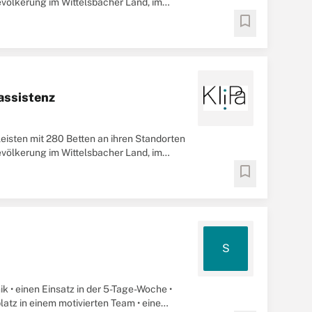
evölkerung im Wittelsbacher Land, im
bookmark
assistenz
leisten mit 280 Betten an ihren Standorten
evölkerung im Wittelsbacher Land, im
bookmark
S
nik • einen Einsatz in der 5-Tage-Woche •
latz in einem motivierten Team • eine