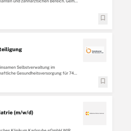
lanten und zahnärztlichen Bereich. Gem.
bookmark
teiligung
insamen Selbstverwaltung im
haftliche Gesundheitsversorgung für 74
bookmark
atrie (m/w/d)
dtisches Klinikum Karlsruhe gGmbH WIR