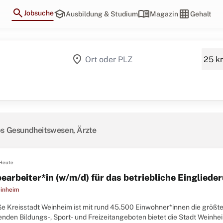
search
school
menu_book
grid_on
Jobsuche
Ausbildung & Studium
Magazin
Gehalt
location_on
bs Gesundheitswesen, Ärzte
Heute
earbeiter*in (w/m/d) für das betriebliche Einglie
inheim
ße Kreisstadt Weinheim ist mit rund 45.500 Einwohner*innen die größte
nden Bildungs-, Sport- und Freizeitangeboten bietet die Stadt Weinhei