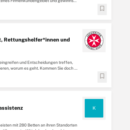
eigenes Firmenkundengebiet und gewinnst
bookmark
it, Rettungshelfer*innen und
 eingreifen und Entscheidungen treffen,
izieren, worum es geht. Kommen Sie doch in
bookmark
assistenz
K
leisten mit 280 Betten an ihren Standorten