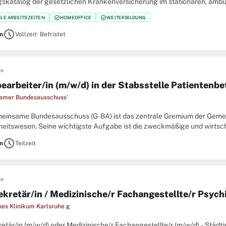
gskatalog der gesetzlichen Krankenversicherung im stationären, ambu
 92b SGB V fördert der Gemeinsame Bundesausschuss
check_circle
check_circle
BLE ARBEITSZEITEN
HOMEOFFICE
WEITERBILDUNG
schedule
in
Vollzeit
· Befristet
en
earbeiter/in (m/w/d) in der Stabsstelle Patientenbe
amer Bundesausschuss'
einsame Bundesausschuss (G-BA) ist das zentrale Gremium der Geme
eitswesen. Seine wichtigste Aufgabe ist die zweckmäßige und wirtsc
en gesetzlich Krankenversicherte durch die Konkretisierung des
schedule
in
Teilzeit
en
ekretär/in / Medizinische/r Fachangestellte/r Psychi
hes Klinikum Karlsruhe g
retär/in (m/w/d) oder Medizinische/r Fachangestellte/r (m/w/d) - Stä