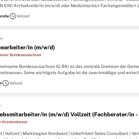
 EIN! Arztsekretär/in (m/w/d) oder Medizinische/r Fachangestellte/r 
he ist das größte Krankenhaus in der Region
schedule
sruhe
Vollzeit
en
earbeiter/in (m/w/d)
amer Bundesausschuss'
einsame Bundesausschuss (G-BA) ist das zentrale Gremium der Geme
eitswesen. Seine wichtigste Aufgabe ist die zweckmäßige und wirtsc
en gesetzlich Krankenversicherte durch die Konkretisierung des
schedule
in
Vollzeit
n
ebsmitarbeiter/in (m/w/d) Vollzeit (Fachberater/in -
r Krankenkasse
d | Vollzeit | Marktregion Nordwest | Unbefristet Sales Consultant / Ve