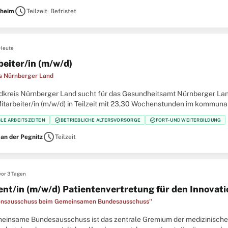
sorientierte Arbeitsplatzangebote auf das charmante
schedule
heim
Teilzeit
· Befristet
Heute
beiter/in (m/w/d)
s Nürnberger Land
dkreis Nürnberger Land sucht für das Gesundheitsamt Nürnberger Lan
Mitarbeiter/in (m/w/d) in Teilzeit mit 23,30 Wochenstunden im kommun
itsamts Nürnberger Land. Die Stelle ist unbefristet. Ihr
check_circle
check_circle
BLE ARBEITSZEITEN
BETRIEBLICHE ALTERSVORSORGE
FORT- UND WEITERBILDUNG
schedule
 an der Pegnitz
Teilzeit
vor 3 Tagen
ent/in (m/w/d) Patientenvertretung für den Innova
onsausschuss beim Gemeinsamen Bundesausschuss''
einsame Bundesausschuss ist das zentrale Gremium der medizinischen