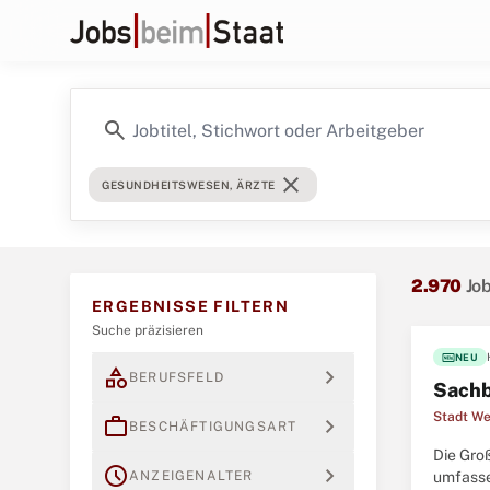
search
close
GESUNDHEITSWESEN, ÄRZTE
2.970
Jo
ERGEBNISSE FILTERN
Suche präzisieren
fiber_new
NEU
category
expand_more
BERUFSFELD
Sachb
Stadt We
work
expand_more
BESCHÄFTIGUNGSART
Die Gro
schedule
expand_more
ANZEIGENALTER
umfasse