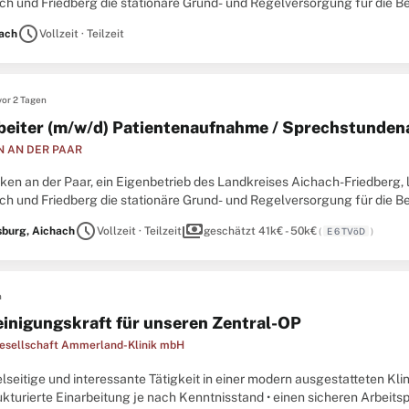
ach und Friedberg die stationäre Grund- und Regelversorgung für die B
reieck Augsburg/Ingolstadt/München.Wir suchen
schedule
ach
Vollzeit · Teilzeit
vor 2 Tagen
beiter (m/w/d) Patientenaufnahme / Sprechstunden
N AN DER PAAR
iken an der Paar, ein Eigenbetrieb des Landkreises Aichach-Friedberg, 
ach und Friedberg die stationäre Grund- und Regelversorgung für die B
reieck Augsburg/Ingolstadt/München. Wir
schedule
payments
burg, Aichach
Vollzeit · Teilzeit
geschätzt 41k€ - 50k€
(
E 6 TVöD
)
n
inigungskraft für unseren Zentral-OP
esellschaft Ammerland-Klinik mbH
ielseitige und interessante Tätigkeit in einer modern ausgestatteten Kli
ukturierte Einarbeitung je nach Kenntnisstand • einen sicheren Arbeitsp