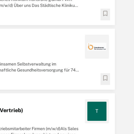
(m/w/d) Über uns Das Städtische Klinikum
bookmark
insamen Selbstverwaltung im
haftliche Gesundheitsversorgung für 74
bookmark
 Vertrieb)
T
rtriebsmitarbeiter Firmen (m/w/d)Als Sales