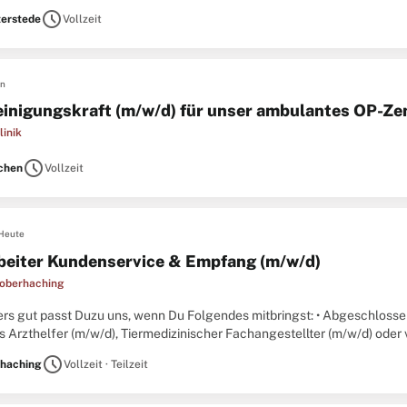
ive Vergütung in Anlehnung
schedule
erstede
Vollzeit
en
inigungskraft (m/w/d) für unser ambulantes OP-Z
linik
schedule
chen
Vollzeit
Heute
beiter Kundenservice & Empfang (m/w/d)
ikoberhaching
rs gut passt Duzu uns, wenn Du Folgendes mitbringst: • Abgeschloss
s Arzthelfer (m/w/d), Tiermedizinischer Fachangestellter (m/w/d) oder v
 • Erfahrung in der Kundenbetreuung
schedule
haching
Vollzeit · Teilzeit