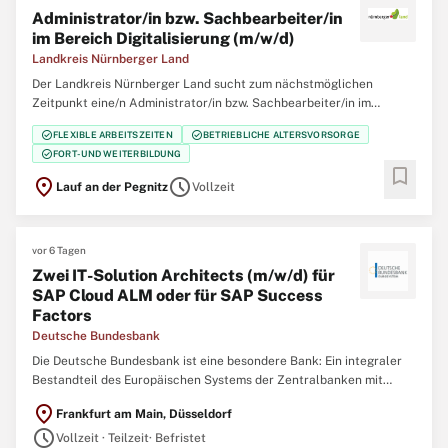
Administrator/in bzw. Sachbearbeiter/in
im Bereich Digitalisierung (m/w/d)
Landkreis Nürnberger Land
Der Landkreis Nürnberger Land sucht zum nächstmöglichen
Zeitpunkt eine/n Administrator/in bzw. Sachbearbeiter/in im
Bereich Digitalisierung (m/w/d) möglichst in Vollzeit, gerne auch im
check_circle
check_circle
FLEXIBLE ARBEITSZEITEN
BETRIEBLICHE ALTERSVORSORGE
Jobsharing. Die Stelle ist unbefristet. Ihre Aufgaben: Administration
check_circle
FORT- UND WEITERBILDUNG
der im Rahmen von
bookmark
location_on
schedule
Lauf an der Pegnitz
Vollzeit
vor 6 Tagen
Zwei IT-Solution Architects (m/w/d) für
SAP Cloud ALM oder für SAP Success
Factors
Deutsche Bundesbank
Die Deutsche Bundesbank ist eine besondere Bank: Ein integraler
Bestandteil des Europäischen Systems der Zentralbanken mit
bedeutender Funktion in der Finanzstabilität, Bankenaufsicht,
location_on
Frankfurt am Main, Düsseldorf
Geldpolitik und im Zahlungsverkehr in Deutschland. Allem voran
schedule
jedoch sind wir ein starkes Team
Vollzeit · Teilzeit
· Befristet