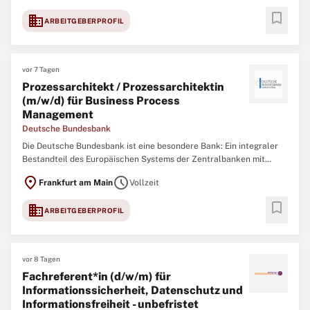
bookmark
domain
ARBEITGEBERPROFIL
vor 7 Tagen
Prozessarchitekt / Prozessarchitektin
(m/w/d) für Business Process
Management
Deutsche Bundesbank
Die Deutsche Bundesbank ist eine besondere Bank: Ein integraler
Bestandteil des Europäischen Systems der Zentralbanken mit
bedeutender Funktion in der Finanzstabilität, Bankenaufsicht,
location_on
schedule
Frankfurt am Main
Vollzeit
Geldpolitik und im Zahlungsverkehr in Deutschland. Allem voran
jedoch sind wir ein starkes Team
bookmark
domain
ARBEITGEBERPROFIL
vor 8 Tagen
Fachreferent*in (d/w/m) für
Informationssicherheit, Datenschutz und
Informationsfreiheit - unbefristet