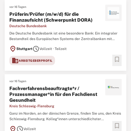
vor 16 Tagen
Prüferin/Prüfer (m/w/d) für die
Finanzaufsicht (Schwerpunkt DORA)
Deutsche Bundesbank
Die Deutsche Bundesbank ist eine besondere Bank: Ein integraler
Bestandteil des Europäischen Systems der Zentralbanken mit
bedeutender Funktion in der Finanzstabilität, Bankenaufsicht,
location_on
schedule
Stuttgart
Vollzeit · Teilzeit
Geldpolitik und im Zahlungsverkehr in Deutschland. Allem voran
jedoch sind wir ein starkes Team
bookmark
domain
ARBEITGEBERPROFIL
vor 16 Tagen
Fachverfahrensbeauftragte*r /
Prozessmanager*in für den Fachdienst
Gesundheit
Kreis Schleswig-Flensburg
Ganz im Norden, an der dänischen Grenze, finden Sie uns, den Kreis
Schleswig-Flensburg. Kolleg*innen unterschiedlichster
bookmark
Professionen arbeiten gemeinsam für die Menschen in unserem
location_on
schedule
Vollzeit
Kreis. Werden Sie Teil unseres Teams und gestalten Sie Ihre