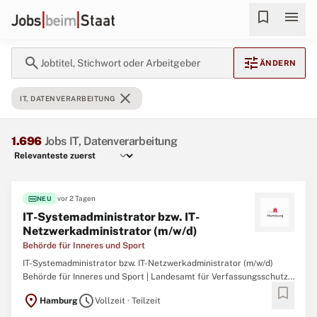
bookmark
menu
search
tune
Jobtitel, Stichwort oder Arbeitgeber
ÄNDERN
close
IT, DATENVERARBEITUNG
1.696
Jobs IT, Datenverarbeitung
fiber_new
vor 2 Tagen
NEU
IT-Systemadministrator bzw. IT-
Netzwerkadministrator (m/w/d)
Behörde für Inneres und Sport
IT-Systemadministrator bzw. IT-Netzwerkadministrator (m/w/d)
Behörde für Inneres und Sport | Landesamt für Verfassungsschutz
bookmark
Job-ID: J000042932 Startdatum: schnellstmöglich Art der
location_on
schedule
Hamburg
Vollzeit · Teilzeit
Anstellung: Vollzeit/Teilzeit (unbefristet) Bezahlung: EGr. 12 TV-L