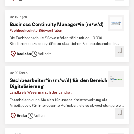
berufliche Zukunft mit uns zusammen. Verbinden
vor 16 Tagen
Business Continuity Manager*in (m/w/d)
Fachhochschule Südwestfalen
Die Fachhochschule Südwestfalen zählt mit ca. 10.000
Studierenden zu den größeren staatlichen Fachhochschulen in
bookmark
Nordrhein-Westfalen. Rund 300 Mitarbeiterinnen und Mitarbeiter in
location_on
schedule
Iserlohn
Vollzeit
Technik und Verwaltung arbeiten an den Hochschulstandorten
Hagen, Iserlohn, Lüdenscheid, Meschede und
vor 20 Tagen
Sachbearbeiter*in (m/w/d) für den Bereich
Digitalisierung
Landkreis Wesermarsch der Landrat
Entscheiden auch Sie sich für unsere Kreisverwaltung als
Arbeitgeber. Für interessante Aufgaben, die so abwechslungsreich
bookmark
sind wie das Leben hier. Engagieren Sie sich für die Menschen aus
location_on
schedule
Brake
Vollzeit
der Region und profitieren Sie von attraktiven Rahmenbedingungen
– damit Ihr Job gut in Ihr Leben