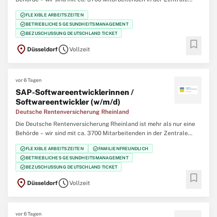
(Düsseldorf), 12 regionalen Service-Zentren und einem eigenem
check_circle
FLEXIBLE ARBEITSZEITEN
Klinikverbund mit 5 Rehabilitationskliniken einer der größten
check_circle
BETRIEBLICHES GESUNDHEITSMANAGEMENT
Regionalträger der gesetzlichen
check_circle
BEZUSCHUSSUNG DEUTSCHLAND TICKET
bookmark
location_on
schedule
Düsseldorf
Vollzeit
vor 6 Tagen
SAP-Softwareentwicklerinnen /
Softwareentwickler (w/m/d)
Deutsche Rentenversicherung Rheinland
Die Deutsche Rentenversicherung Rheinland ist mehr als nur eine
Behörde – wir sind mit ca. 3700 Mitarbeitenden in der Zentrale
(Düsseldorf), 12 regionalen Service-Zentren und einem eigenem
check_circle
check_circle
FLEXIBLE ARBEITSZEITEN
FAMILIENFREUNDLICH
Klinikverbund mit 5 Rehabilitationskliniken einer der größten
check_circle
BETRIEBLICHES GESUNDHEITSMANAGEMENT
Regionalträger der gesetzlichen
check_circle
BEZUSCHUSSUNG DEUTSCHLAND TICKET
bookmark
location_on
schedule
Düsseldorf
Vollzeit
vor 6 Tagen