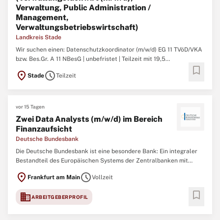
Verwaltung, Public Administration /
Management,
Verwaltungsbetriebswirtschaft)
Landkreis Stade
Wir suchen einen: Datenschutzkoordinator (m/w/d) EG 11 TVöD/VKA
bzw. Bes.Gr. A 11 NBesG | unbefristet | Teilzeit mit 19,5
bookmark
Wochenstunden Ihr Aufgabenbereich: Ansprechperson für den
location_on
schedule
Stade
Teilzeit
Datenschutzbeauftragten (m/w/d) darstellen die Behördenleitung
sowie Mitarbeitende der Kreisverwaltung
vor 15 Tagen
Zwei Data Analysts (m/w/d) im Bereich
Finanzaufsicht
Deutsche Bundesbank
Die Deutsche Bundesbank ist eine besondere Bank: Ein integraler
Bestandteil des Europäischen Systems der Zentralbanken mit
bedeutender Funktion in der Finanzstabilität, Bankenaufsicht,
location_on
schedule
Frankfurt am Main
Vollzeit
Geldpolitik und im Zahlungsverkehr in Deutschland. Allem voran
jedoch sind wir ein starkes Team
bookmark
domain
ARBEITGEBERPROFIL