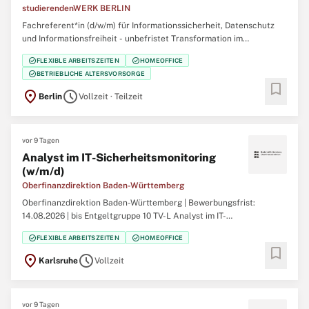
studierendenWERK BERLIN
Fachreferent*in (d/w/m) für Informationssicherheit, Datenschutz
und Informationsfreiheit - unbefristet Transformation im
öffentlichen Dienst – ja, das geht! Du willst Transformation im
check_circle
check_circle
FLEXIBLE ARBEITSZEITEN
HOMEOFFICE
öffentlichen Dienst nicht nur begleiten, sondern mitgestalten?
check_circle
BETRIEBLICHE ALTERSVORSORGE
Dann bist du bei uns genau richtig:
bookmark
location_on
schedule
Berlin
Vollzeit · Teilzeit
vor 9 Tagen
Analyst im IT-Sicherheitsmonitoring
(w/m/d)
Oberfinanzdirektion Baden-Württemberg
Oberfinanzdirektion Baden-Württemberg | Bewerbungsfrist:
14.08.2026 | bis Entgeltgruppe 10 TV-L Analyst im IT-
Sicherheitsmonitoring (w/m/d); Standort Karlsruhe Informationen
check_circle
check_circle
FLEXIBLE ARBEITSZEITEN
HOMEOFFICE
zur Oberfinanzdirektion BW finden Sie hier. Ihre Aufgaben: Betrieb
bookmark
der (Sicherheits-)Monitoring-Lösungen für
location_on
schedule
Karlsruhe
Vollzeit
vor 9 Tagen