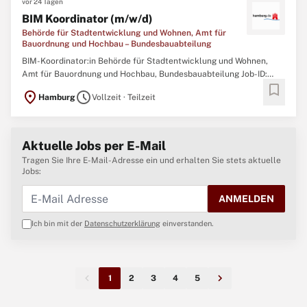
vor 24 Tagen
BIM Koordinator (m/w/d)
Behörde für Stadtentwicklung und Wohnen, Amt für
Bauordnung und Hochbau – Bundesbauabteilung
BIM-Koordinator:in Behörde für Stadtentwicklung und Wohnen,
Amt für Bauordnung und Hochbau, Bundesbauabteilung Job-ID:
bookmark
J000042799 Startdatum: schnellstmöglich Art der Anstellung:
location_on
schedule
Hamburg
Vollzeit · Teilzeit
Vollzeit/Teilzeit (unbefristet) Bezahlung: EGr. 9a TV-L
Bewerbungsfrist: 23.08.2026 Wir über uns Wir suchen
Aktuelle Jobs per E-Mail
Tragen Sie Ihre E-Mail-Adresse ein und erhalten Sie stets aktuelle
Jobs:
ANMELDEN
Ich bin mit der
Datenschutzerklärung
einverstanden.
1
2
3
4
5