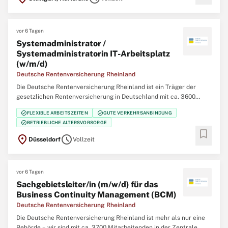
vor 6 Tagen
Systemadministrator /
Systemadministratorin IT-Arbeitsplatz
(w/m/d)
Deutsche Rentenversicherung Rheinland
Die Deutsche Rentenversicherung Rheinland ist ein Träger der
gesetzlichen Rentenversicherung in Deutschland mit ca. 3600
Mitarbeiterinnen und Mitarbeitern in der Hauptverwaltung in
check_circle
check_circle
FLEXIBLE ARBEITSZEITEN
GUTE VERKEHRSANBINDUNG
Düsseldorf, 12 regionalen Service-Zentren im Bereich der
check_circle
BETRIEBLICHE ALTERSVORSORGE
Regierungsbezirke Düsseldorf und Köln und 5
bookmark
location_on
schedule
Düsseldorf
Vollzeit
vor 6 Tagen
Sachgebietsleiter/in (m/w/d) für das
Business Continuity Management (BCM)
Deutsche Rentenversicherung Rheinland
Die Deutsche Rentenversicherung Rheinland ist mehr als nur eine
Behörde – wir sind mit ca. 3700 Mitarbeitenden in der Zentrale