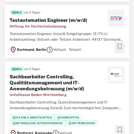
BesGr. A12 HmbBesG Bewerbungsfrist:
fiber_new
vor 2 Tagen
NEU
Testautomation Engineer (m/w/d)
Stiftung für Hochschulzulassung
Testautomation Engineer (m/w/d) Entgeltgruppe: 13 (TV-L)
Arbeitsumfang: Vollzeit oder Teilzeit Arbeitsort: 44137 Dortmund
bookmark
oder 10117 Berlin Ihnen liegt Bildungsgerechtigkeit am Herzen und
location_on
schedule
Dortmund, Berlin
Vollzeit · Teilzeit
Sie möchten die digitale Transformation der Studienplatzvergabe
mitgestalten? Ferner begeistern
fiber_new
vor 2 Tagen
NEU
Sachbearbeiter Controlling,
Qualitätsmanagement und IT-
Anwendungsbetreuung (m/w/d)
Unfallkasse Baden-Württemberg
Sachbearbeiter Controlling, Qualitätsmanagement und IT-
Anwendungsbetreuung (m/w/d) Zum nächstmöglichen Zeitpunkt
suchen wir unbefristet für unseren Standort in Stuttgart oder
check_circle
check_circle
FLEXIBLE ARBEITSZEITEN
HOMEOFFICE
Karlsruhe einen Sachbearbeiter Controlling, Qualitätsmanagement
check_circle
check_circle
BETRIEBLICHE ALTERSVORSORGE
WEITERBILDUNG
und IT-Anwendungsbetreuung (m/w/d). Herzlich
bookmark
location_on
schedule
Stuttgart, Karlsruhe
Vollzeit