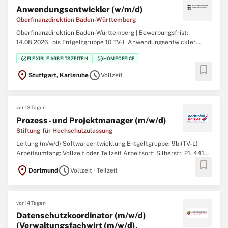
Anwendungsentwickler (w/m/d)
Oberfinanzdirektion Baden-Württemberg
Oberfinanzdirektion Baden-Württemberg | Bewerbungsfrist:
14.08.2026 | bis Entgeltgruppe 10 TV-L Anwendungsentwickler
(w/m/d) am Standort Karlsruhe oder Stuttgart Informationen zur
check_circle
check_circle
FLEXIBLE ARBEITSZEITEN
HOMEOFFICE
Oberfinanzdirektion BW finden Sie hier. Ihre Aufgaben:
bookmark
Neuentwicklung von Software für steuerliche Zwecke
location_on
schedule
Stuttgart, Karlsruhe
Vollzeit
vor 13 Tagen
Prozess- und Projektmanager (m/w/d)
Stiftung für Hochschulzulassung
Leitung (m/w/d) Softwareentwicklung Entgeltgruppe: 9b (TV-L)
Arbeitsumfang: Vollzeit oder Teilzeit Arbeitsort: Silberstr. 21, 44137
bookmark
Dortmund Ihnen liegt Bildungsgerechtigkeit am Herzen und Sie
location_on
schedule
Dortmund
Vollzeit · Teilzeit
finden es spannend, die digitale Transformation der
Studienplatzvergabe hautnah mitzuerleben?
vor 14 Tagen
Datenschutzkoordinator (m/w/d)
(Verwaltungsfachwirt (m/w/d),