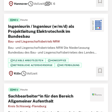
bookmark
location_on
schedule
payments
Hannover
Vollzeit
E 6
fiber_new
Heute
NEU
Ingenieurin / Ingenieur (w/m/d) als
Projekt­leitung Elektrotechnik im
Bundesbau
Bau- und Liegenschaftsbetrieb NRW
Bau- und Liegenschaftsbetriebes NRW Die Niederlassung
Bundesbau des Bau- und Liegenschaftsbetriebes des Landes
Nordrhein‑Westfalen (BLB NRW) sucht für den Standort Köln zum
check_circle
check_circle
FLEXIBLE ARBEITSZEITEN
HOMEOFFICE
nächstmöglichen Zeitpunkt eine/einen Ingenieurin / Ingenieur
check_circle
check_circle
BETRIEBLICHE ALTERSVORSORGE
WEITERBILDUNG
(w/m/d) als Projektleitung Elektrotechnik im Bundesbau
bookmark
location_on
schedule
Köln
Vollzeit
fiber_new
Heute
NEU
Sachbearbeiter*in für den Bereich
Allgemeiner Aufenthalt
Kreis Schleswig-Flensburg