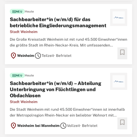
fiber_new
Heute
NEU
Sachbearbeiter*in (w/m/d) für das
betriebliche Eingliederungsmanagement
Stadt Weinheim
Die Große Kreisstadt Weinheim ist mit rund 45.500 Einwohner*innen
die größte Stadt im Rhein-Neckar-Kreis. Mit umfassenden
bookmark
Bildungs-, Sport- und Freizeitangeboten bietet die Stadt Weinheim
location_on
schedule
Weinheim
Teilzeit
· Befristet
eine hohe Lebensqualität. Hier treffen zukunftsorientierte
Arbeitsplatzangebote auf das charmante
fiber_new
Heute
NEU
Sachbearbeiter*in (w/m/d) – Abteilung
Unterbringung von Flüchtlingen und
Obdachlosen
Stadt Weinheim
Die Stadt Weinheim mit rund 45.500 Einwohner*innen ist innerhalb
der Metropolregion Rhein-Neckar ein beliebter Wohnort mit
bookmark
großem Bildungs-, Sport- und Freizeitangebot. Hier treffen
location_on
schedule
Weinheim bei Mannheim
Vollzeit
· Befristet
zukunftsorientierte Arbeitsplatzangebote auf das charmante
Ambiente einer historisch gewachsenen mittelalterlichen