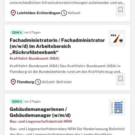
unterschiedlichen Infrastruktureinrichtungen aufeinander und wo
bookmark
sonst kann man in einem der wirtschaftsstärksten Orte der Region
location_on
schedule
Leinfelden-Echterdingen
Vollzeit
in einem familienfreundlichen und familiären Team arbeiten? Die
Stadt LE bietet Ihnen mit sowohl
fiber_new
vor 2 Tagen
NEU
Fachadministratorin / Fachadministrator
(m/w/d) im Arbeitsbereich
„Rückrufdatenbank“
Kraftfahrt-Bundesamt (KBA)
Kraftfahrt-Bundesamt (KBA) Das Kraftfahrt-Bundesamt (KBA) in
Flensburg ist die Bundesbehörde rund um das Kraftfahrzeug und
bookmark
seine Nutzenden in Deutschland und in Europa. Es verarbeitet in
location_on
schedule
Flensburg
Vollzeit
· Befristet
seinen Zentralen Registern Informationen über
Verkehrsteilnehmende und ihre Fahrzeuge, um inländischen
fiber_new
vor 2 Tagen
NEU
Gebäudemanagerinnen /
Gebäudemanager (w/m/d)
Bau- und Liegenschaftsbetrieb NRW
Bau- und Liegenschaftsbetriebes NRW Die Niederlassung Bielefeld
des Bau- und Liegenschaftsbetriebes des Landes Nordrhein