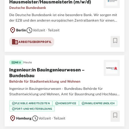
Hausmeister/Hausmeisterin (m/w/d)
Deutsche Bundesbank
Die Deutsche Bundesbank ist eine besondere Bank. Wir sorgen mit
der EZB und den anderen europäischen Zentralbanken für einen
stabilen Euro. Dafür und für weitere Zentralbankaufgaben
location_on
schedule
Berlin
Vollzeit · Teilzeit
brauchen wir eine große Vielfalt von Spezialistinnen und
Spezialisten in handwerklichen Arbeitsbereichen,
bookmark
domain
ARBEITGEBERPROFIL
fiber_new
Heute
NEU
Ingenieur:in Bauingenieurwesen –
Bundesbau
Behörde für Stadtentwicklung und Wohnen
Ingenieur:in Bauingenieurwesen - Bundesbau Behörde für
Stadtentwicklung und Wohnen, Amt für Bauordnung und Hochbau,
Bundesbauabteilung Job-ID: J000043251 Startdatum:
check_circle
check_circle
check_circle
FLEXIBLE ARBEITSZEITEN
HOMEOFFICE
FAMILIENFREUNDLICH
schnellstmöglich Art der Anstellung: Vollzeit/Teilzeit (unbefristet)
check_circle
FORT- UND WEITERBILDUNG
Bezahlung: EGr. 12 TV-L BesGr. A12 HmbBesG Bewerbungsfrist:
bookmark
location_on
schedule
Hamburg
Vollzeit · Teilzeit