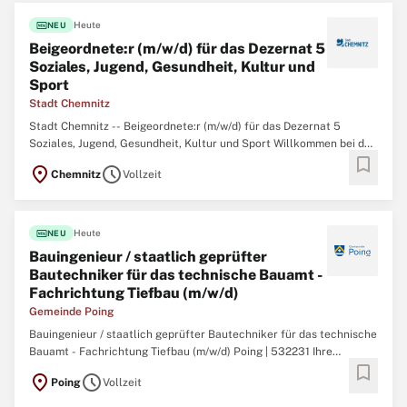
fiber_new
Heute
NEU
Beigeordnete:r (m/w/d) für das Dezernat 5
Soziales, Jugend, Gesundheit, Kultur und
Sport
Stadt Chemnitz
Stadt Chemnitz -- Beigeordnete:r (m/w/d) für das Dezernat 5
Soziales, Jugend, Gesundheit, Kultur und Sport Willkommen bei der
bookmark
Stadt Chemnitz! Hier arbeiten Menschen, die etwas bewegen
location_on
schedule
Chemnitz
Vollzeit
wollen. Wir engagieren uns in vielfältigen Themenfeldern.
Gemeinsam gestalten wir Chemnitz für unsere
fiber_new
Heute
NEU
Bauingenieur / staatlich geprüfter
Bautechniker für das technische Bauamt -
Fachrichtung Tiefbau (m/w/d)
Gemeinde Poing
Bauingenieur / staatlich geprüfter Bautechniker für das technische
Bauamt - Fachrichtung Tiefbau (m/w/d) Poing | 532231 Ihre
bookmark
Aufgaben sind insbesondere: Betreuung und Abwicklung
location_on
schedule
Poing
Vollzeit
Maßnahmen im Straßenbau (Straßen, Wege, Plätze) sowie im
konstruktiven Ingenieur-bau (Brücken, Unterführungen),