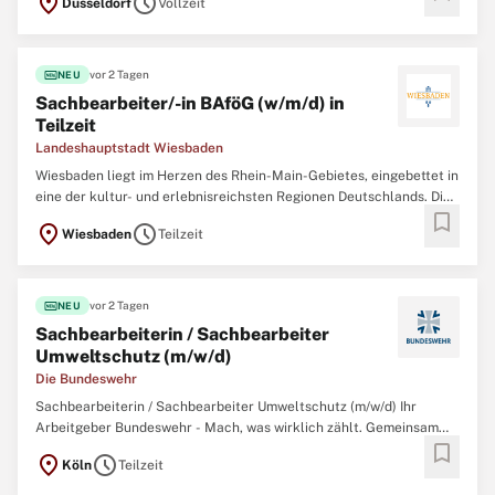
location_on
schedule
Düsseldorf
Vollzeit
fiber_new
vor 2 Tagen
NEU
Sachbearbeiter/-in BAföG (w/m/d) in
Teilzeit
Landeshauptstadt Wiesbaden
Wiesbaden liegt im Herzen des Rhein-Main-Gebietes, eingebettet in
eine der kultur- und erlebnisreichsten Regionen Deutschlands. Die
bookmark
hessische Landeshauptstadt besticht durch ihr vielfältiges
location_on
schedule
Wiesbaden
Teilzeit
Freizeitangebot und bildet damit ein ideales Umfeld für den
Lebensmittelpunkt. Für alle Menschen,
fiber_new
vor 2 Tagen
NEU
Sachbearbeiterin / Sachbearbeiter
Umweltschutz (m/w/d)
Die Bundeswehr
Sachbearbeiterin / Sachbearbeiter Umweltschutz (m/w/d) Ihr
Arbeitgeber Bundeswehr - Mach, was wirklich zählt. Gemeinsam
bookmark
mit über 260.000 zivilen und militärischen Mitarbeitenden
location_on
schedule
Köln
Teilzeit
garantieren wir Sicherheit, Souveränität und die außenpolitische
Handlungsfähigkeit der Bundesrepublik