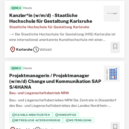
fiber_new
Heute
NEU
Kanzler*in (w/m/d) - Staatliche
Hochschule für Gestaltung Karlsruhe
Staatliche Hochschule für Gestaltung Karlsruhe
--> Die Staatliche Hochschule für Gestaltung (HfG) Karlsruhe ist
eine international anerkannte Kunsthochschule mit einer
bookmark
einzigartigen Verknüpfung von künstlerischen, gestalterischen und
location_on
schedule
Karlsruhe
Vollzeit
theoretischen Fächern. Die HfG bietet ihren circa 360
Studierenden ein vielseitiges Studienangebot
fiber_new
Heute
NEU
Projektmanagerin / Projektmanager
(w/m/d) Change und Kommunikation SAP
S/4HANA
Bau- und Liegenschaftsbetrieb NRW
Bau- und Liegenschaftsbetriebes NRW Die Zentrale in Düsseldorf
des Bau- und Liegenschaftsbetriebes des Landes Nordrhein-
Westfalen (BLB NRW) sucht zum nächstmöglichen Zeitpunkt
check_circle
check_circle
FLEXIBLE ARBEITSZEITEN
HOMEOFFICE
eine/einen Projektmanagerin / Projektmanager (w/m/d) Change und
check_circle
check_circle
BETRIEBLICHE ALTERSVORSORGE
WEITERBILDUNG
Kommunikation SAP S/4HANA Der Bau- und Liegenschaftsbetrieb
bookmark