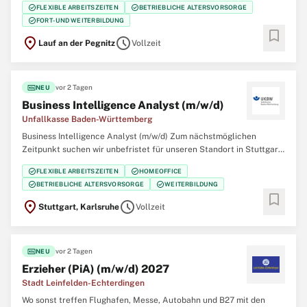
check_circle
check_circle
FLEXIBLE ARBEITSZEITEN
BETRIEBLICHE ALTERSVORSORGE
Es handelt sich um eine unbefristete Stelle. Die Besetzung ist auch
check_circle
FORT- UND WEITERBILDUNG
im Rahmen von Jobsharing
bookmark
location_on
schedule
Lauf an der Pegnitz
Vollzeit
fiber_new
vor 2 Tagen
NEU
Business Intelligence Analyst (m/w/d)
Unfallkasse Baden-Württemberg
Business Intelligence Analyst (m/w/d) Zum nächstmöglichen
Zeitpunkt suchen wir unbefristet für unseren Standort in Stuttgart
oder Karlsruhe einen Business Intelligence Analyst (m/w/d). Sie
check_circle
check_circle
FLEXIBLE ARBEITSZEITEN
HOMEOFFICE
haben ein gutes Gespür für Zahlen und Spaß daran, aus Daten
check_circle
check_circle
BETRIEBLICHE ALTERSVORSORGE
WEITERBILDUNG
echte Insights zu gewinnen? Dann
bookmark
location_on
schedule
Stuttgart, Karlsruhe
Vollzeit
fiber_new
vor 2 Tagen
NEU
Erzieher (PiA) (m/w/d) 2027
Stadt Leinfelden-Echterdingen
Wo sonst treffen Flughafen, Messe, Autobahn und B27 mit den