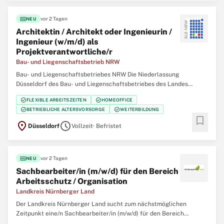
fiber_new
vor 2 Tagen
NEU
Architektin / Architekt oder Ingenieurin /
Ingenieur (w/m/d) als
Projektverantwortliche/r
Bau- und Liegenschaftsbetrieb NRW
Bau- und Liegenschaftsbetriebes NRW Die Niederlassung
Düsseldorf des Bau- und Liegenschaftsbetriebes des Landes
Nordrhein‑Westfalen (BLB NRW) sucht zum nächstmöglichen
check_circle
check_circle
FLEXIBLE ARBEITSZEITEN
HOMEOFFICE
Zeitpunkt für die Immobilienmanagementabteilung Finanzen
check_circle
check_circle
BETRIEBLICHE ALTERSVORSORGE
WEITERBILDUNG
eine/einen Architektin / Architekten oder Ingenieurin /
bookmark
location_on
schedule
Düsseldorf
Vollzeit
· Befristet
fiber_new
vor 2 Tagen
NEU
Sachbearbeiter/in (m/w/d) für den Bereich
Arbeitsschutz / Organisation
Landkreis Nürnberger Land
Der Landkreis Nürnberger Land sucht zum nächstmöglichen
Zeitpunkt eine/n Sachbearbeiter/in (m/w/d) für den Bereich
Arbeitsschutz / Organisation in Vollzeit oder vollzeitnah (min. 35 h).