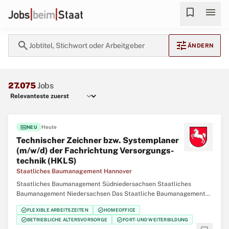
bookmark
menu
search
tune
Jobtitel, Stichwort oder Arbeitgeber
ÄNDERN
27.075
Jobs
fiber_new
Heute
NEU
Technischer Zeichner bzw. Systemplaner
(m/w/d) der Fachrichtung Versorgungs­
technik (HKLS)
Staatliches Baumanagement Hannover
Staatliches Baumanagement Südniedersachsen Staatliches
Baumanagement Niedersachsen Das Staatliche Baumanagement
Hannover führt als eines von sieben staatlichen Bauämtern in
check_circle
check_circle
FLEXIBLE ARBEITSZEITEN
HOMEOFFICE
Niedersachsen Baumaßnahmen des Landes und des Bundes durch.
check_circle
check_circle
BETRIEBLICHE ALTERSVORSORGE
FORT- UND WEITERBILDUNG
Mit rund 200 Beschäftigten betreuen wir mehr als