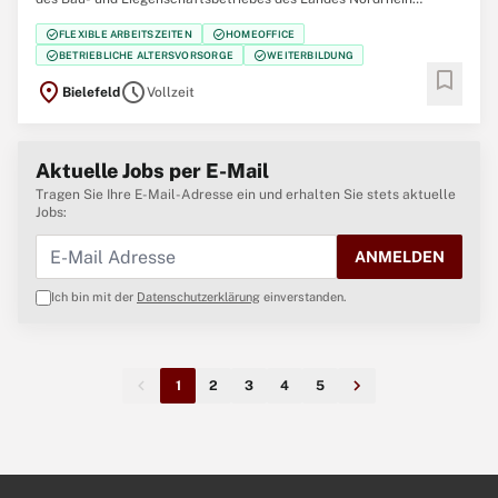
Westfalen (BLB NRW) sucht zum nächstmöglichen Zeitpunkt
check_circle
check_circle
FLEXIBLE ARBEITSZEITEN
HOMEOFFICE
mehrere Gebäudemanagerinnen / Gebäudemanager (w/m/d) Der
check_circle
check_circle
BETRIEBLICHE ALTERSVORSORGE
WEITERBILDUNG
Bau- und Liegenschaftsbetrieb NRW ist Eigentümer,
bookmark
location_on
schedule
Bielefeld
Vollzeit
Aktuelle Jobs per E-Mail
Tragen Sie Ihre E-Mail-Adresse ein und erhalten Sie stets aktuelle
Jobs:
ANMELDEN
Ich bin mit der
Datenschutzerklärung
einverstanden.
1
2
3
4
5