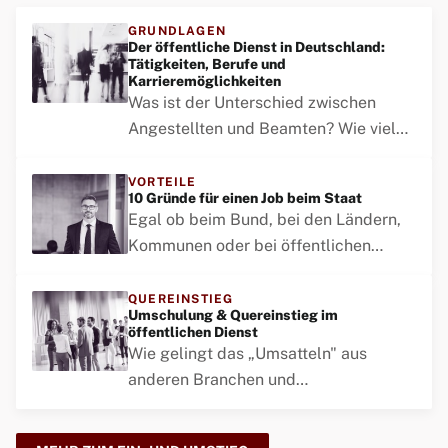
GRUNDLAGEN
Der öffentliche Dienst in Deutschland:
Tätigkeiten, Berufe und
Karrieremöglichkeiten
Was ist der Unterschied zwischen
Angestellten und Beamten? Wie viele
Beschäftigte gibt es bei Bund,
Ländern und Kommunen? Wie
VORTEILE
10 Gründe für einen Job beim Staat
funktioniert das Karrieresystem im
Egal ob beim Bund, bei den Ländern,
öffentlichen Dienst?
Kommunen oder bei öffentlichen
Betrieben: In allen öffentlichen
Bereichen bieten sich Möglichkeiten
QUEREINSTIEG
Umschulung & Quereinstieg im
für Jobsuchende jeglichen
öffentlichen Dienst
Qualifizierungsgrades.
Wie gelingt das „Umsatteln" aus
anderen Branchen und
Tätigkeitsfeldern hin zum öffentlichen
Dienst bei Bund, Ländern, Gemeinden