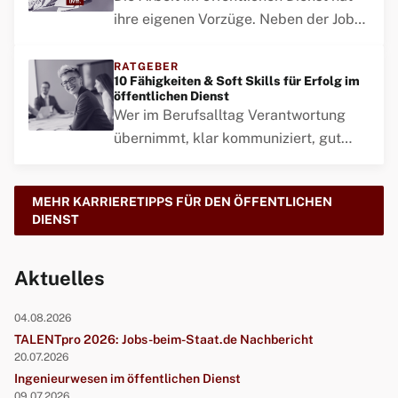
ihre eigenen Vorzüge. Neben der Job-
Sicherheit und der Verantwortung, der
Gesellschaft zu dienen, gibt es noch
RATGEBER
10 Fähigkeiten & Soft Skills für Erfolg im
einen anderen Aspekt, der oft
öffentlichen Dienst
übersehen wird: Die zahlreichen
Wer im Berufsalltag Verantwortung
Vergünstigungen und Rabatte.
übernimmt, klar kommuniziert, gut
organisiert ist und offen für Neues
bleibt, hat beste Chancen, sich als
MEHR KARRIERETIPPS FÜR DEN ÖFFENTLICHEN
kompetente Ansprechperson zu
DIENST
etablieren.
Aktuelles
04.08.2026
TALENTpro 2026: Jobs-beim-Staat.de Nachbericht
20.07.2026
Ingenieurwesen im öffentlichen Dienst
09.07.2026