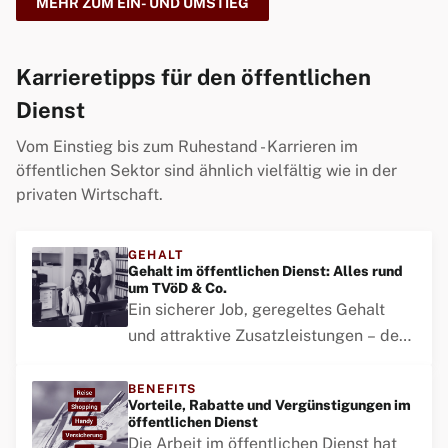
MEHR ZUM EIN- UND UMSTIEG
oder öffentlichen Betrieben?
Karrieretipps für den öffentlichen
Dienst
Vom Einstieg bis zum Ruhestand - Karrieren im
öffentlichen Sektor sind ähnlich vielfältig wie in der
privaten Wirtschaft.
GEHALT
Gehalt im öffentlichen Dienst: Alles rund
um TVöD & Co.
Ein sicherer Job, geregeltes Gehalt
und attraktive Zusatzleistungen – der
öffentliche Dienst bietet finanzielle
Stabilität und Perspektiven. Doch wie
BENEFITS
Vorteile, Rabatte und Vergünstigungen im
setzen sich die Gehälter zusammen?
öffentlichen Dienst
Die Arbeit im öffentlichen Dienst hat