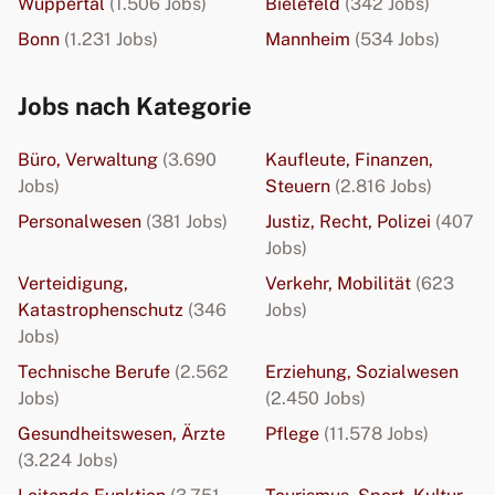
Wuppertal
(1.506 Jobs)
Bielefeld
(342 Jobs)
Bonn
(1.231 Jobs)
Mannheim
(534 Jobs)
Jobs nach Kategorie
Büro, Verwaltung
(3.690
Kaufleute, Finanzen,
Jobs)
Steuern
(2.816 Jobs)
Personalwesen
(381 Jobs)
Justiz, Recht, Polizei
(407
Jobs)
Verteidigung,
Verkehr, Mobilität
(623
Katastrophenschutz
(346
Jobs)
Jobs)
Technische Berufe
(2.562
Erziehung, Sozialwesen
Jobs)
(2.450 Jobs)
Gesundheitswesen, Ärzte
Pflege
(11.578 Jobs)
(3.224 Jobs)