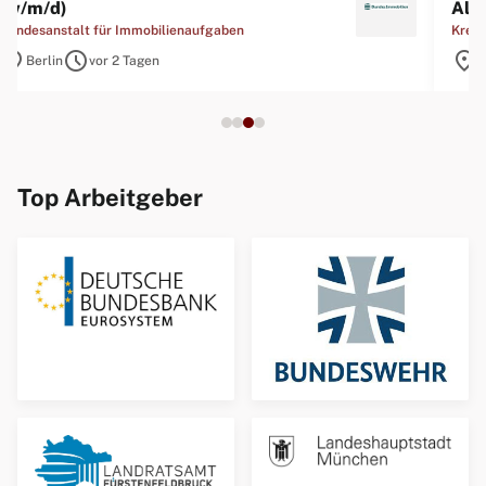
(w/m/d)
All
Bundesanstalt für Immobilienaufgaben
Kreis
location_on
schedule
location_on
sc
Berlin
vor 2 Tagen
Top Arbeitgeber