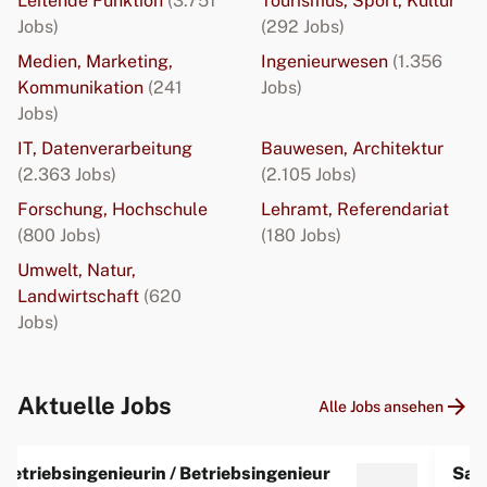
Leitende Funktion
(3.751
Tourismus, Sport, Kultur
Jobs)
(292 Jobs)
Medien, Marketing,
Ingenieurwesen
(1.356
Kommunikation
(241
Jobs)
Jobs)
IT, Datenverarbeitung
Bauwesen, Architektur
(2.363 Jobs)
(2.105 Jobs)
Forschung, Hochschule
Lehramt, Referendariat
(800 Jobs)
(180 Jobs)
Umwelt, Natur,
Landwirtschaft
(620
Jobs)
arrow_forward
Aktuelle Jobs
Alle Jobs ansehen
Betriebsingenieurin / Betriebsingenieur
Sach