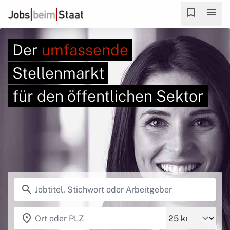
bookmark
menu
Der
umfassende
Stellenmarkt
für den öffentlichen Sektor
search
location_on