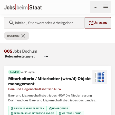
bookmark
menu
search
tune
Jobtitel, Stichwort oder Arbeitgeber
ÄNDERN
close
BOCHUM
605
Jobs Bochum
fiber_new
vor 2 Tagen
NEU
Mitarbeiterin / Mitarbeiter (w/m/d) Objekt­
management
Bau- und Liegenschaftsbetrieb NRW
Bau- und Liegenschaftsbetriebes NRW Die Niederlassung
Dortmund des Bau- und Liegenschaftsbetriebes des Landes
Nordrhein‑Westfalen (BLB NRW) sucht zum nächstmöglichen
check_circle
check_circle
FLEXIBLE ARBEITSZEITEN
HOMEOFFICE
Zeitpunkt eine/einen Mitarbeiterin / Mitarbeiter (w/m/d)
check_circle
check_circle
BETRIEBLICHE ALTERSVORSORGE
WEITERBILDUNG