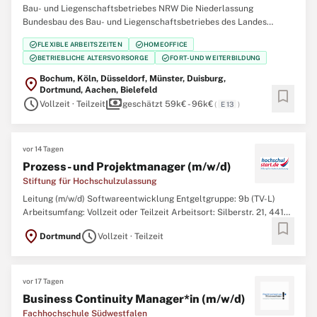
Bau- und Liegenschaftsbetriebes NRW Die Niederlassung
Bundesbau des Bau- und Liegenschaftsbetriebes des Landes
Nordrhein‑Westfalen (BLB NRW) sucht zum nächstmöglichen
check_circle
check_circle
FLEXIBLE ARBEITSZEITEN
HOMEOFFICE
Zeitpunkt eine Abteilungsleitung (w/m/d) Leitstellen NRW im
check_circle
check_circle
BETRIEBLICHE ALTERSVORSORGE
FORT- UND WEITERBILDUNG
Bundesbau Der Bau- und Liegenschaftsbetrieb NRW ist Eigentümer,
Bochum, Köln, Düsseldorf, Münster, Duisburg,
location_on
Dortmund, Aachen, Bielefeld
bookmark
schedule
payments
Vollzeit · Teilzeit
geschätzt 59k€ - 96k€
(
E 13
)
vor 14 Tagen
Prozess- und Projektmanager (m/w/d)
Stiftung für Hochschulzulassung
Leitung (m/w/d) Softwareentwicklung Entgeltgruppe: 9b (TV-L)
Arbeitsumfang: Vollzeit oder Teilzeit Arbeitsort: Silberstr. 21, 44137
bookmark
Dortmund Ihnen liegt Bildungsgerechtigkeit am Herzen und Sie
location_on
schedule
Dortmund
Vollzeit · Teilzeit
finden es spannend, die digitale Transformation der
Studienplatzvergabe hautnah mitzuerleben?
vor 17 Tagen
Business Continuity Manager*in (m/w/d)
Fachhochschule Südwestfalen