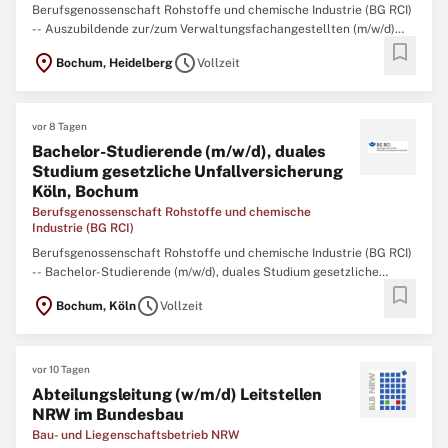
Berufsgenossenschaft Rohstoffe und chemische Industrie (BG RCI)
-- Auszubildende zur/zum Verwaltungsfachangestellten (m/w/d)
bookmark
Bochum, Heidelberg Mit Wissen und Engagement für andere –
location_on
schedule
Bochum, Heidelberg
Vollzeit
Beginnen Sie Ihre Ausbildung in der Sozialversicherung! Die BG RCI
ist ein moderner Dienstleister
vor 8 Tagen
Bachelor-Studierende (m/w/d), duales
Studium gesetzliche Unfallversicherung
Köln, Bochum
Berufsgenossenschaft Rohstoffe und chemische
Industrie (BG RCI)
Berufsgenossenschaft Rohstoffe und chemische Industrie (BG RCI)
-- Bachelor-Studierende (m/w/d), duales Studium gesetzliche
bookmark
Unfallversicherung Köln, Bochum Formen Sie die
location_on
schedule
Bochum, Köln
Vollzeit
Sozialversicherung von morgen – Studieren Sie mit Vision! Die BG
RCI ist ein moderner Dienstleister der gesetzlichen
vor 10 Tagen
Abteilungsleitung (w/m/d) Leitstellen
NRW im Bundesbau
Bau- und Liegenschaftsbetrieb NRW