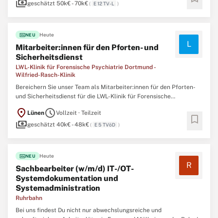
payments
Multiprojektmanagement (m/w/d)EG 12 TV-L / A 12 LBesO
geschätzt 50k€ - 70k€
(
E 12 TV-L
)
fiber_new
Heute
NEU
L
Mitarbeiter:innen für den Pforten- und
Sicherheitsdienst
LWL-Klinik für Forensische Psychiatrie Dortmund -
Wilfried-Rasch-Klinik
Bereichern Sie unser Team als Mitarbeiter:innen für den Pforten-
und Sicherheitsdienst für die LWL-Klinik für Forensische
Psychiatrie (Lippeklinik) in Lünen Lünen | Teilzeit | Unbefristet | zum
location_on
schedule
Lünen
Vollzeit · Teilzeit
01.11.2026 Die LWL-Klinik für Forensische Psychiatrie in Lünen wird
bookmark
payments
voraussichtlich
geschätzt 40k€ - 48k€
(
E 5 TVöD
)
fiber_new
Heute
NEU
R
Sachbearbeiter (w/m/d) IT-/OT-
Systemdokumentation und
Systemadministration
Ruhrbahn
Bei uns findest Du nicht nur abwechslungsreiche und