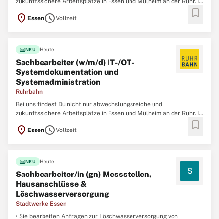
zukunftssichere Arbeitsplätze in Essen und Mülheim an der Ruhr. In
bookmark
einem familiären Arbeitsumfeld, das von Respekt, gegenseitiger
location_on
schedule
Essen
Vollzeit
Unterstützung und Wertschätzung geprägt ist, arbeiten rund 2.500
Mitarbeitende aus 42 Nationen in verschiedensten
fiber_new
Heute
NEU
Sachbearbeiter (w/m/d) IT-/OT-
Systemdokumentation und
Systemadministration
Ruhrbahn
Bei uns findest Du nicht nur abwechslungsreiche und
zukunftssichere Arbeitsplätze in Essen und Mülheim an der Ruhr. In
bookmark
einem familiären Arbeitsumfeld, das von Respekt, gegenseitiger
location_on
schedule
Essen
Vollzeit
Unterstützung und Wertschätzung geprägt ist, arbeiten rund 2.500
Mitarbeitende aus 42 Nationen in verschiedensten
fiber_new
Heute
NEU
S
Sachbearbeiter/in (gn) Messstellen,
Hausanschlüsse &
Löschwasserversorgung
Stadtwerke Essen
• Sie bearbeiten Anfragen zur Löschwasserversorgung von