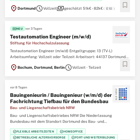
Objektmanagement Der Bau- und Liegenschaftsbetrieb NRW ist
bookmark
location_on
schedule
payments
Dortmund
Vollzeit
geschätzt 51k€ - 82k€
(
E 10
)
fiber_new
vor 3 Tagen
NEU
Testautomation Engineer (m/w/d)
Stiftung für Hochschulzulassung
Testautomation Engineer (m/w/d) Entgeltgruppe: 13 (TV-L)
Arbeitsumfang: Vollzeit oder Teilzeit Arbeitsort: 44137 Dortmund
bookmark
oder 10117 Berlin Ihnen liegt Bildungsgerechtigkeit am Herzen und
location_on
schedule
Bochum, Dortmund, Berlin
Vollzeit · Teilzeit
Sie möchten die digitale Transformation der Studienplatzvergabe
mitgestalten? Ferner begeistern
vor 8 Tagen
Bauingenieurin / Bauingenieur (w/m/d) der
Fachrichtung Tiefbau für den Bundesbau
Bau- und Liegenschaftsbetrieb NRW
Bau- und Liegenschaftsbetriebes NRW Die Niederlassung
Bundesbau mit dem Standort Dortmund des Bau- und
Liegenschaftsbetriebes des Landes Nordrhein‑Westfalen (BLB
check_circle
check_circle
FLEXIBLE ARBEITSZEITEN
HOMEOFFICE
NRW) sucht zum nächstmöglichen Zeitpunkt eine/einen
check_circle
check_circle
BETRIEBLICHE ALTERSVORSORGE
FORT- UND WEITERBILDUNG
Bauingenieurin / Bauingenieur (w/m/d) der Fachrichtung Tiefbau für