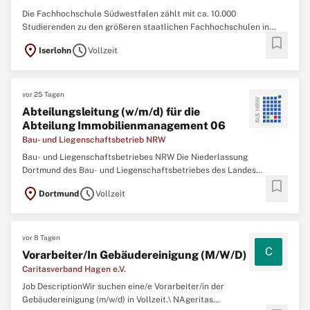
Die Fachhochschule Südwestfalen zählt mit ca. 10.000
Studierenden zu den größeren staatlichen Fachhochschulen in
bookmark
Nordrhein-Westfalen. Rund 300 Mitarbeiterinnen und Mitarbeiter in
location_on
schedule
Iserlohn
Vollzeit
Technik und Verwaltung arbeiten an den Hochschulstandorten
Hagen, Iserlohn, Lüdenscheid, Meschede und
vor 25 Tagen
Abteilungsleitung (w/m/d) für die
Abteilung Immobilienmanagement 06
Bau- und Liegenschaftsbetrieb NRW
Bau- und Liegenschaftsbetriebes NRW Die Niederlassung
Dortmund des Bau- und Liegenschaftsbetriebes des Landes
bookmark
Nordrhein‑Westfalen (BLB NRW) sucht zum nächstmöglichen
location_on
schedule
Dortmund
Vollzeit
Zeitpunkt eine Abteilungsleitung (w/m/d) für die Abteilung
Immobilienmanagement 06 Der Bau- und Liegenschaftsbetrieb
vor 8 Tagen
C
Vorarbeiter/In Gebäudereinigung (M/W/D)
Caritasverband Hagen e.V.
Job DescriptionWir suchen eine/e Vorarbeiter/in der
Gebäudereinigung (m/w/d) in Vollzeit.\ NAgeritas