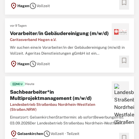
bookmark
DienstleistungengGmbH ist ein Inklusionsunternehmen nach §215
location_on
schedule
Hagen
Vollzeit
SGB IX und Tochtergesellschaft des Caritasverband Hagen e.V.. Wir
verfolgen das Ziel, einen hohen Anteil von Menschen
vor 9 Tagen
Vorarbeiter/in Gebäudereinigung (m/w/d)
Caritasverband Hagen e.V.
Wir suchen eine/e Vorarbeiter/in der Gebäudereinigung (m/w/d) in
Vollzeit. Ageritas Dienstleistungen gGmbH ist ein
bookmark
Inklusionsunternehmen nach §215 SGB IX und Tochtergesellschaft
location_on
schedule
Hagen
Vollzeit
des Caritasverband Hagen e.V.. Wir verfolgen das Ziel, einen hohen
Anteil von Menschen mit Behinderung
fiber_new
Heute
NEU
Sachbearbeiter*in
Multiprojektmanagement (m/w/d)
Landesbetrieb Straßenbau Nordrhein-Westfalen
(Straßen.NRW)
Einsatzort: GelsenkirchenStarttermin: ab sofortBewerbungsfrist:
03.09.2026Der Landesbetrieb Straßenbau Nordrhein-Westfalen
(Straßen.NRW) sucht zum nächstmöglichen Zeitpunkt für den
location_on
schedule
Gelsenkirchen
Vollzeit · Teilzeit
Einsatzort Gelsenkirchen eine/nSachbearbeiter*in
bookmark