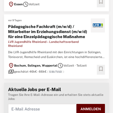
bookmark
einem familiären Arbeitsumfeld, das von Respekt, gegenseitiger
location_on
schedule
Essen
Vollzeit
Unterstützung und Wertschätzung geprägt ist, arbeiten rund 2.500
Mitarbeitende aus 42 Nationen in verschiedensten
vor 9 Tagen
Pädagogische Fachkraft (m/w/d) /
Mitarbeiter im Erziehungsdienst (m/w/d)
für eine Einzelpädagogische Maßnahme
LVR Jugendhilfe Rheinland – Landschaftsverband
Rheinland
Die LVR-Jugendhilfe Rheinland mit den Einrichtungen in Solingen,
Tönisvorst, Remscheid und Euskirchen, ist eine hochdifferenzierte
Jugendhilfeeinrichtung mit 351 Plätzen. In der Wohngruppe UMA
location_on
schedule
Bochum, Solingen, Wuppertal
Vollzeit · Teilzeit
Protect, leben Jugendliche mit Fluchthintergrund. In der
bookmark
payments
sportpädagogisch orientierten Wohngruppe
geschätzt 46k€ - 66k€
(
S 8b TVöD
)
Aktuelle Jobs per E-Mail
Tragen Sie Ihre E-Mail-Adresse ein und erhalten Sie stets aktuelle
Jobs:
ANMELDEN