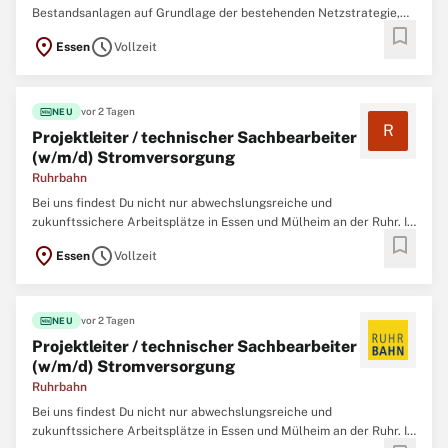
Bestandsanlagen auf Grundlage der bestehenden Netzstrategie,
bookmark
beraten Kunden gemeinsam mit Behörden zu technischen und
location_on
schedule
Essen
Vollzeit
hygienischen Lösungen und erstellen sowie betreuen
Löschwasserverträge. Zudem erarbeiten Sie technische Vorgaben
fiber_new
vor 2 Tagen
NEU
R
Projektleiter / technischer Sachbearbeiter
(w/m/d) Stromversorgung
Ruhrbahn
Bei uns findest Du nicht nur abwechslungsreiche und
zukunftssichere Arbeitsplätze in Essen und Mülheim an der Ruhr. In
bookmark
einem familiären Arbeitsumfeld, das von Respekt, gegenseitiger
location_on
schedule
Essen
Vollzeit
Unterstützung und Wertschätzung geprägt ist, arbeiten rund 2.500
Mitarbeitende aus 42 Nationen in verschiedensten
fiber_new
vor 2 Tagen
NEU
Projektleiter / technischer Sachbearbeiter
(w/m/d) Stromversorgung
Ruhrbahn
Bei uns findest Du nicht nur abwechslungsreiche und
zukunftssichere Arbeitsplätze in Essen und Mülheim an der Ruhr. In