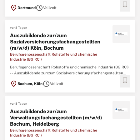
bookmark
location_on
schedule
Dortmund
Vollzeit
vor 8 Tagen
Auszubildende zur/zum
Sozialversicherungsfachangestellten
(m/w/d) Köln, Bochum
Berufsgenossenschaft Rohstoffe und chemische
Industrie (BG RCI)
Berufsgenossenschaft Rohstoffe und chemische Industrie (BG RCI)
-- Auszubildende zur/zum Sozialversicherungsfachangestellten
bookmark
(m/w/d) Köln, Bochum Mit Wissen und Engagement für andere –
location_on
schedule
Bochum, Köln
Vollzeit
Beginnen Sie Ihre Ausbildung in der Sozialversicherung! Die BG RCI
ist ein moderner Dienstleister
vor 8 Tagen
Auszubildende zur/zum
Verwaltungsfachangestellten (m/w/d)
Bochum, Heidelberg
Berufsgenossenschaft Rohstoffe und chemische
Industrie (BG RCI)