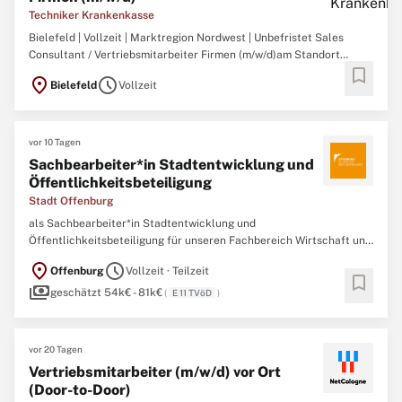
Techniker Krankenkasse
Bielefeld | Vollzeit | Marktregion Nordwest | Unbefristet Sales
Consultant / Vertriebsmitarbeiter Firmen (m/w/d)am Standort
bookmark
BielefeldAls Sales Consultant betreust du nach einer
location_on
schedule
Bielefeld
Vollzeit
umfangreichen Qualifizierungsphase ein eigenes
Firmenkundengebiet und gewinnst neue Kundinnen und Kunden
vor 10 Tagen
Sachbearbeiter*in Stadtentwicklung und
Öffentlichkeitsbeteiligung
Stadt Offenburg
als Sachbearbeiter*in Stadtentwicklung und
Öffentlichkeitsbeteiligung für unseren Fachbereich Wirtschaft und
Stadtentwicklung, Abteilung Stadtentwicklung in Voll- oder
location_on
schedule
Offenburg
Vollzeit · Teilzeit
Teilzeit (29,25–39 Std./Woche). Mit Deiner Tätigkeit machst Du den
bookmark
payments
Unterschied! Alles, was wir als Mitarbeiter*innen
geschätzt 54k€ - 81k€
(
E 11 TVöD
)
vor 20 Tagen
Vertriebsmitarbeiter (m/w/d) vor Ort
(Door-to-Door)