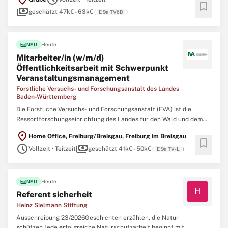
Grube bietet Raum zum Wohlfühlen, Gestalten und Entdecken.Die
bookmark
payments
Gemeinde Grube sucht zum nächstmöglichen
geschätzt 47k€ - 63k€
(
E 9a TVöD
)
fiber_new
Heute
NEU
Mitarbeiter/in (w/m/d)
Öffentlichkeitsarbeit mit Schwerpunkt
Veranstaltungsmanagement
Forstliche Versuchs- und Forschungsanstalt des Landes
Baden-Württemberg
Die Forstliche Versuchs- und Forschungsanstalt (FVA) ist die
Ressortforschungseinrichtung des Landes für den Wald und dem
Ministerium für Ernährung, Ländlichen Raum und
location_on
Home Office, Freiburg/Breisgau, Freiburg im Breisgau
Verbraucherschutz Baden-Württemberg (MLR) zugeordnet.
bookmark
schedule
payments
Gesetzlicher Auftrag der FVA ist es, durch anwendungsorientierte
Vollzeit · Teilzeit
geschätzt 41k€ - 50k€
(
E 9a TV-L
)
fiber_new
Heute
NEU
H
Referent sicherheit
Heinz Sielmann Stiftung
Ausschreibung 23/2026Geschichten erzählen, die Natur
schützen.Jede erfolgreiche Naturschutzarbeit beginnt mit