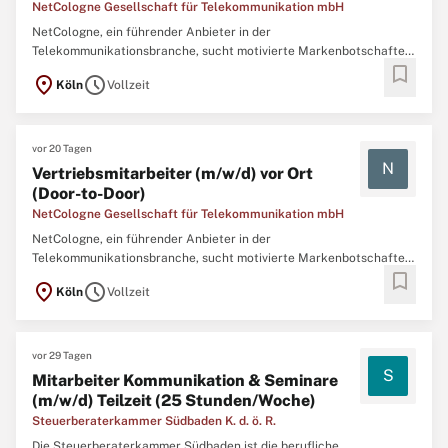
NetCologne Gesellschaft für Telekommunikation mbH
NetCologne, ein führender Anbieter in der
Telekommunikationsbranche, sucht motivierte Markenbotschafter
bookmark
(m/w/d), die unser Team verstärken möchten. Du wirst Teil einer
location_on
schedule
Köln
Vollzeit
innovativen Unternehmenskultur und hast die Chance, unsere
Produkte direkt vor Ort zu vermarkten. Deine Benefits:
vor 20 Tagen
N
Vertriebsmitarbeiter (m/w/d) vor Ort
(Door-to-Door)
NetCologne Gesellschaft für Telekommunikation mbH
NetCologne, ein führender Anbieter in der
Telekommunikationsbranche, sucht motivierte Markenbotschafter
bookmark
(m/w/d), die unser Team verstärken möchten. Du wirst Teil einer
location_on
schedule
Köln
Vollzeit
innovativen Unternehmenskultur und hast die Chance, unsere
Produkte direkt vor Ort zu vermarkten. Deine Benefits:
vor 29 Tagen
S
Mitarbeiter Kommunikation & Seminare
(m/w/d) Teilzeit (25 Stunden/Woche)
Steuerberaterkammer Südbaden K. d. ö. R.
Die Steuerberaterkammer Südbaden ist die berufliche