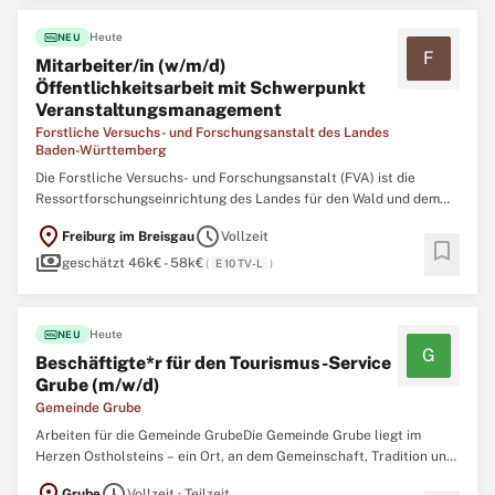
fiber_new
Heute
NEU
F
Mitarbeiter/in (w/m/d)
Öffentlichkeitsarbeit mit Schwerpunkt
Veranstaltungsmanagement
Forstliche Versuchs- und Forschungsanstalt des Landes
Baden-Württemberg
Die Forstliche Versuchs- und Forschungsanstalt (FVA) ist die
Ressortforschungseinrichtung des Landes für den Wald und dem
Ministerium für Ernährung, Ländlichen Raum und
location_on
schedule
Freiburg im Breisgau
Vollzeit
Verbraucherschutz Baden-Württemberg (MLR) zugeordnet.
bookmark
payments
Gesetzlicher Auftrag der FVA ist es, durch anwendungsorientierte
geschätzt 46k€ - 58k€
(
E 10 TV-L
)
fiber_new
Heute
NEU
G
Beschäftigte*r für den Tourismus-Service
Grube (m/w/d)
Gemeinde Grube
Arbeiten für die Gemeinde GrubeDie Gemeinde Grube liegt im
Herzen Ostholsteins – ein Ort, an dem Gemeinschaft, Tradition und
Offenheit lebendig sind. Ob zum Wohnen, Arbeiten oder Urlauben:
location_on
schedule
Grube
Vollzeit · Teilzeit