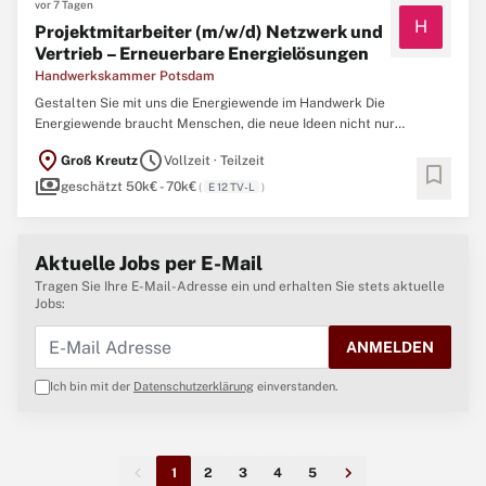
vor 7 Tagen
H
Projektmitarbeiter (m/w/d) Netzwerk und
Vertrieb – Erneuerbare Energielösungen
Handwerkskammer Potsdam
Gestalten Sie mit uns die Energiewende im Handwerk Die
Energiewende braucht Menschen, die neue Ideen nicht nur
entwickeln, sondern sie auch in die Praxis bringen. Genau hier setzt
location_on
schedule
Groß Kreutz
Vollzeit · Teilzeit
Ihre Aufgabe bei der Handwerkskammer Potsdam an. Auf dem
bookmark
payments
Bildungs- und Innovationscampus Handwerk entsteht
geschätzt 50k€ - 70k€
(
E 12 TV-L
)
Aktuelle Jobs per E-Mail
Tragen Sie Ihre E-Mail-Adresse ein und erhalten Sie stets aktuelle
Jobs:
ANMELDEN
Ich bin mit der
Datenschutzerklärung
einverstanden.
1
2
3
4
5