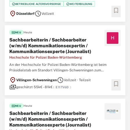
eine/einen Projektmanagerin / Projektmanager (w/m/d) Change und
check_circle
check_circle
BETRIEBLICHE ALTERSVORSORGE
WEITERBILDUNG
Kommunikation SAP S/4HANA Der Bau- und Liegenschaftsbetrieb
bookmark
location_on
schedule
Düsseldorf
Vollzeit
fiber_new
Heute
NEU
H
Sachbearbeiterin / Sachbearbeiter
(w/m/d) Kommunikationsexpertin /
Kommunikationsexperte (Journalist)
Hochschule für Polizei Baden-Württemberg
An der Hochschule für Polizei Baden-Württemberg ist beim
Präsidialstab am Standort Villingen-Schwenningen zum
nächstmöglichen Zeitpunkt folgende Stelle zu besetzen:
location_on
schedule
Villingen-Schwenningen
Vollzeit · Teilzeit
Sachbearbeiterin / Sachbearbeiter (w/m/d)
bookmark
payments
Kommunikationsexpertin / Kommunikationsexperte (Journalist)
geschätzt 55k€ - 81k€
(
E 11 TVöD
)
(Teilzeit 75
fiber_new
Heute
NEU
Sachbearbeiterin / Sachbearbeiter
(w/m/d) Kommunikationsexpertin /
Kommunikationsexperte (Journalist)