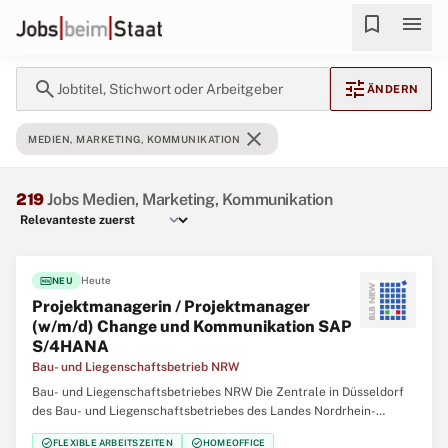
bookmark
menu
search
tune
Jobtitel, Stichwort oder Arbeitgeber
ÄNDERN
close
MEDIEN, MARKETING, KOMMUNIKATION
219
Jobs Medien, Marketing, Kommunikation
fiber_new
Heute
NEU
Projektmanagerin / Projektmanager
(w/m/d) Change und Kommunikation SAP
S/4HANA
Bau- und Liegenschaftsbetrieb NRW
Bau- und Liegenschaftsbetriebes NRW Die Zentrale in Düsseldorf
des Bau- und Liegenschaftsbetriebes des Landes Nordrhein-
Westfalen (BLB NRW) sucht zum nächstmöglichen Zeitpunkt
check_circle
check_circle
FLEXIBLE ARBEITSZEITEN
HOMEOFFICE