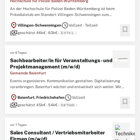
Hochschule für Polizei Baden-Württemberg
An der Hochschule für Polizei Baden-Württemberg ist beim
Präsidialstab am Standort Villingen-Schwenningen zum
nächstmöglichen Zeitpunkt folgende Stelle zu besetzen:
location_on
schedule
Villingen-Schwenningen
Vollzeit · Teilzeit
Sachbearbeiterin / Sachbearbeiter (w/m/d)
bookmark
payments
Kommunikationsexpertin / Kommunikationsexperte (Journalist)
geschätzt 46k€ - 63k€
(
E 11 TV-L
)
(Teilzeit 75 %,
vor 6 Tagen
Sachbearbeiter/in für Veranstaltungs- und
Projektmanagement (m/w/d)
Gemeinde Baienfurt
Events organisieren. Kommunikation gestalten. Digitalisierung
voranbringen. Baienfurt wächst und entwickelt sich weiter. Wir
gestalten Verwaltung modern, digital und nah an den Menschen.
location_on
schedule
Baienfurt, Friedrichshafen
Vollzeit
Dafür suchen wir eine engagierte Persönlichkeit, die Ideen
bookmark
payments
einbringt, Projekte voranbringt und
geschätzt 45k€ - 54k€
(
E 8 TVöD
)
vor 7 Tagen
Sales Consultant / Vertriebsmitarbeiter
Firmen (m/w/d)