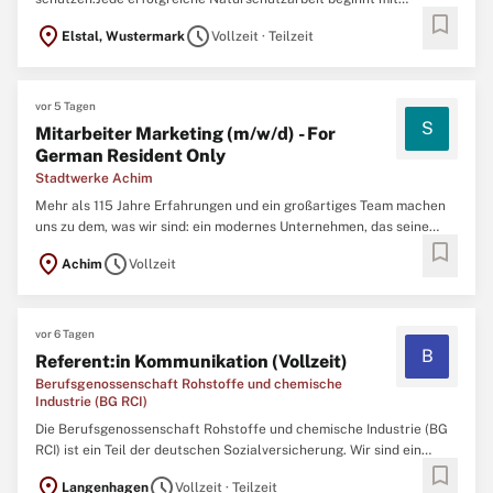
bookmark
Menschen, die sich berühren, begeistern und zum Handeln
location_on
schedule
Elstal, Wustermark
Vollzeit · Teilzeit
bewegen lassen. Genau hier setzen Sie an. Die Heinz Sielmann
Stiftung schützt und entwickelt seit mehr als 30 Jahren
vor 5 Tagen
S
Mitarbeiter Marketing (m/w/d) - For
German Resident Only
Stadtwerke Achim
Mehr als 115 Jahre Erfahrungen und ein großartiges Team machen
uns zu dem, was wir sind: ein modernes Unternehmen, das seine
bookmark
Kunden sicher und zuverlässig mit Energie versorgt. Und das 24
location_on
schedule
Achim
Vollzeit
Stunden am Tag, sieben Tage pro Woche und 365 Tage im Jahr.
Damit einher gehen viele spannende
vor 6 Tagen
B
Referent:in Kommunikation (Vollzeit)
Berufsgenossenschaft Rohstoffe und chemische
Industrie (BG RCI)
Die Berufsgenossenschaft Rohstoffe und chemische Industrie (BG
RCI) ist ein Teil der deutschen Sozialversicherung. Wir sind ein
bookmark
gesetzlicher Unfallversicherungsträger und zuständig für
location_on
schedule
Langenhagen
Vollzeit · Teilzeit
bundesweit rd. 37.000 Mitgliedsunternehmen, bei denen ca. 1,6