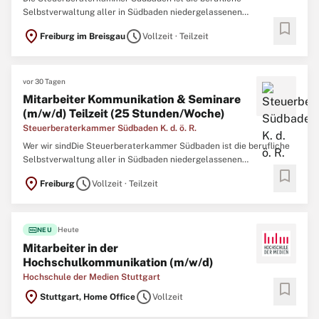
Selbstverwaltung aller in Südbaden niedergelassenen
bookmark
Steuerberater, Steuerbevollmächtigten und
location_on
schedule
Freiburg im Breisgau
Vollzeit · Teilzeit
Berufsausübungsgesellschaften. Als Körperschaft des
öffentlichen Rechts nehmen wir die uns durch Gesetz
übertragenen Aufgaben wahr und
vor 30 Tagen
Mitarbeiter Kommunikation & Seminare
(m/w/d) Teilzeit (25 Stunden/Woche)
Steuerberaterkammer Südbaden K. d. ö. R.
Wer wir sindDie Steuerberaterkammer Südbaden ist die berufliche
Selbstverwaltung aller in Südbaden niedergelassenen
bookmark
Steuerberater, Steuerbevollmächtigten und
location_on
schedule
Freiburg
Vollzeit · Teilzeit
Berufsausübungsgesellschaften. Als Körperschaft des
öffentlichen Rechts nehmen wir die uns durch Gesetz
übertragenen Aufgaben
fiber_new
Heute
NEU
Mitarbeiter in der
Hochschulkommunikation (m/w/d)
Hochschule der Medien Stuttgart
bookmark
location_on
schedule
Stuttgart, Home Office
Vollzeit