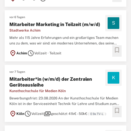
Millionen Menschen arbeiten. Wir beraten
vor 6 Tagen
S
Mitarbeiter Marketing in Teilzeit (m/w/d)
Stadtwerke Achim
Mehr als 115 Jahre Erfahrungen und ein großartiges Team machen
uns zu dem, was wir sind: ein modernes Unternehmen, das seine
bookmark
Kunden sicher und zuverlässig mit Energie versorgt. Um gemeinsam
location_on
schedule
Achim
Vollzeit · Teilzeit
zu wachsen und uns den Herausforderungen von morgen
anzunehmen, suchen wir Sie in VollzeitMitarbeiter
vor 7 Tagen
K
Mitarbeiter*in (w/m/d) der Zentralen
Geräteausleihe
Kunsthochschule für Medien Köln
Bewerbungsfrist: 23.08.2026 An der Kunsthochschule für Medien
Köln ist in der Serviceeinheit Technik für Lehre und Studium zum
bookmark
nächstmöglichen Zeitpunkt eine Stelle alsMitarbeiter*in (w/m/d)
location_on
schedule
payments
Köln
Vollzeit
geschätzt 41k€ - 50k€
(
E 9a TV-L
)
der Zentralen Geräteausleihein Vollzeit (39 Std. und 50
Min./Woche) besetzen. Diese Stelle