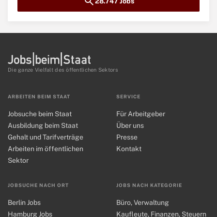
search
28.747 Jobs
Die ganze Vielfalt des öffentlichen Sektors
ARBEITEN BEIM STAAT
SERVICE
Jobsuche beim Staat
Für Arbeitgeber
Ausbildung beim Staat
Über uns
Gehalt und Tarifverträge
Presse
Arbeiten im öffentlichen
Kontakt
Sektor
JOBSUCHE NACH ORT
JOBS NACH KATEGORIE
Berlin Jobs
Büro, Verwaltung
Hamburg Jobs
Kaufleute, Finanzen, Steuern