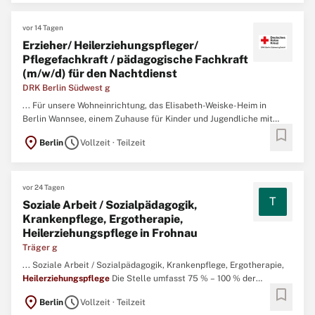
vor 14 Tagen
Erzieher/ Heilerziehungspfleger/
Pflegefachkraft / pädagogische Fachkraft
(m/w/d) für den Nachtdienst
DRK Berlin Südwest g
... Für unsere Wohneinrichtung, das Elisabeth-Weiske-Heim in
Berlin Wannsee, einem Zuhause für Kinder und Jugendliche mit
bookmark
geistigen und körperlichen Beeinträchtigungen suchen wir
location_on
schedule
Berlin
Vollzeit · Teilzeit
Erzieher/
Heilerziehungspfleger
/ Pflegefachkraft / pädagogische
Fachkraft (m/w/d) für den Nachtdienst Aufgaben du betreust in ...
vor 24 Tagen
T
Soziale Arbeit / Sozialpädagogik,
Krankenpflege, Ergotherapie,
Heilerziehungspflege in Frohnau
Träger g
... Soziale Arbeit / Sozialpädagogik, Krankenpflege, Ergotherapie,
Heilerziehungspflege
Die Stelle umfasst 75 % – 100 % der
bookmark
Regelarbeitszeit (je nach Wunsch). Die Stelle ist unbefristet und
location_on
schedule
Berlin
Vollzeit · Teilzeit
zum nächstmöglichen Zeitpunkt zu besetzen. Original