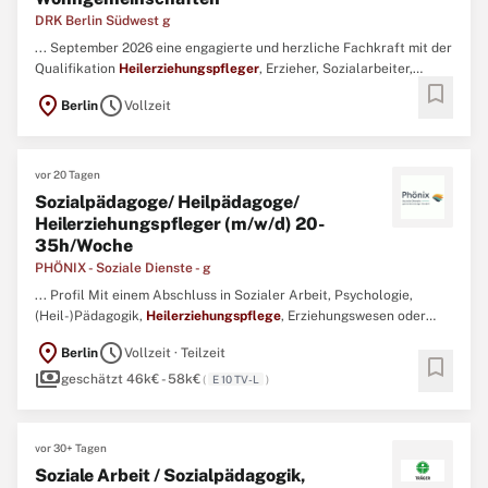
DRK Berlin Südwest g
... September 2026 eine engagierte und herzliche Fachkraft mit der
Qualifikation
Heilerziehungspfleger
, Erzieher, Sozialarbeiter,
bookmark
Altenpfleger, Sozial- oder Heilpädagoge (m/w/d) für betreute
location_on
schedule
Berlin
Vollzeit
Wohngemeinschaften. Die Einsatzbereiche sind
Wohngemeinschaften in der Riedinger- und Scheelestraße in Berlin.
...
vor 20 Tagen
Sozialpädagoge/ Heilpädagoge/
Heilerziehungspfleger (m/w/d) 20-
35h/Woche
PHÖNIX - Soziale Dienste - g
... Profil Mit einem Abschluss in Sozialer Arbeit, Psychologie,
(Heil-)Pädagogik,
Heilerziehungspflege
, Erziehungswesen oder
einem vergleichbaren Berufszweig bist Du fachlich richtig gut
location_on
schedule
Berlin
Vollzeit · Teilzeit
aufgestellt. ...
bookmark
payments
geschätzt 46k€ - 58k€
(
E 10 TV-L
)
vor 30+ Tagen
Soziale Arbeit / Sozialpädagogik,