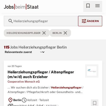
bookmark
menu
search
tune
Heilerziehungspfleger
ÄNDERN
close
close
HEILERZIEHUNGSPFLEGER
BERLIN
115
Jobs Heilerziehungspfleger Berlin
vor 20 Tagen
Heilerziehungspfleger / Altenpfleger
(m/w/d) auch Erzieher
Cooperative Mensch eG
... Wir suchen dich als Erzieher /
Heilerziehungspfleger
/
Altenpfleger / Pflegefachkraft oder Gesundheits- und
Krankenpfleger (m/w/d) in Vollzeit oder Teilzeit für unsere
location_on
schedule
Berlin
Vollzeit · Teilzeit
Standorte in Berlin. ...
bookmark
payments
geschätzt 44k€ - 54k€
(
E 8 TVöD
)