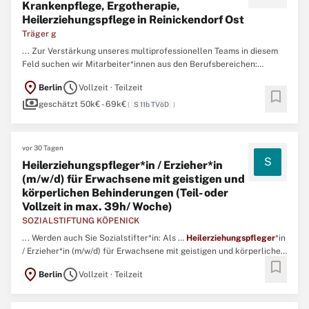
Krankenpflege, Ergotherapie,
Heilerziehungspflege in Reinickendorf Ost
Träger g
... Zur Verstärkung unseres multiprofessionellen Teams in diesem
Feld suchen wir Mitarbeiter*innen aus den Berufsbereichen:
Sozialarbeit/Sozialpädagogik, Ergotherapie, Krankenpflege oder
location_on
schedule
Berlin
Vollzeit · Teilzeit
Heilerziehungspflege
Die Stellenanteile, der zu besetzenden
bookmark
payments
Stellen, variieren zwischen 75% und 100% der Regelarbeitszeit ...
geschätzt 50k€ - 69k€
(
S 11b TVöD
)
vor 30 Tagen
S
Heilerziehungspfleger*in / Erzieher*in
(m/w/d) für Erwachsene mit geistigen und
körperlichen Behinderungen (Teil- oder
Vollzeit in max. 39h/ Woche)
SOZIALSTIFTUNG KÖPENICK
... Werden auch Sie Sozialstifter*in: Als …
Heilerziehungspfleger
*in
/ Erzieher*in (m/w/d) für Erwachsene mit geistigen und körperlichen
bookmark
Behinderungen ... ermöglichen Sie unseren Bewohner*innen der
location_on
schedule
Berlin
Vollzeit · Teilzeit
besonderen Wohnformen des Haus Mentzelstraße in Köpenick
(Spindlersfeld) Pflege, Eingliederungshilfe und gesellschaftliche ...