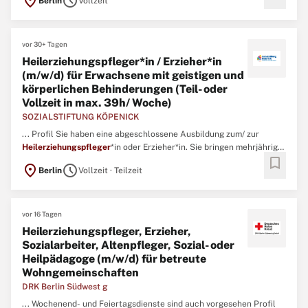
location_on
schedule
Berlin
Vollzeit
Fachlichkeit und Empathie.Das bedeutet für uns auch, dass die
fachliche und persönliche Weiterentwicklung unserer ...
vor 30+ Tagen
Heilerziehungspfleger*in / Erzieher*in
(m/w/d) für Erwachsene mit geistigen und
körperlichen Behinderungen (Teil- oder
Vollzeit in max. 39h/ Woche)
SOZIALSTIFTUNG KÖPENICK
... Profil Sie haben eine abgeschlossene Ausbildung zum/ zur
Heilerziehungspfleger
*in oder Erzieher*in. Sie bringen mehrjährige
bookmark
Berufserfahrung mit und sind sicher sowie empathisch im Umgang
location_on
schedule
Berlin
Vollzeit · Teilzeit
mit Menschen mit körperlichen und geistigen Behinderungen. ...
vor 16 Tagen
Heilerziehungspfleger, Erzieher,
Sozialarbeiter, Altenpfleger, Sozial- oder
Heilpädagoge (m/w/d) für betreute
Wohngemeinschaften
DRK Berlin Südwest g
... Wochenend- und Feiertagsdienste sind auch vorgesehen Profil