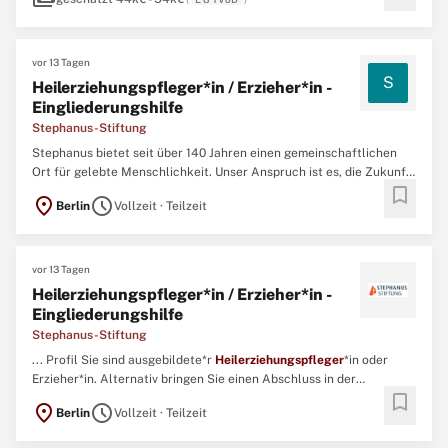
vor 13 Tagen
S
Heilerziehungspfleger*in / Erzieher*in -
Eingliederungshilfe
Stephanus-Stiftung
Stephanus bietet seit über 140 Jahren einen gemeinschaftlichen
Ort für gelebte Menschlichkeit. Unser Anspruch ist es, die Zukunft
bookmark
der Gesellschaft aktiv mitzugestalten: mit viel Engagement,
location_on
schedule
Berlin
Vollzeit · Teilzeit
Fachlichkeit und Empathie.Das bedeutet für uns auch, dass die
fachliche und persönliche Weiterentwicklung unserer ...
vor 13 Tagen
Heilerziehungspfleger*in / Erzieher*in -
Eingliederungshilfe
Stephanus-Stiftung
... Profil Sie sind ausgebildete*r
Heilerziehungspfleger
*in oder
Erzieher*in. Alternativ bringen Sie einen Abschluss in der
bookmark
Heilpädagogik, Sozialpädagogik oder Sozialen Arbeit mit. ...
location_on
schedule
Berlin
Vollzeit · Teilzeit