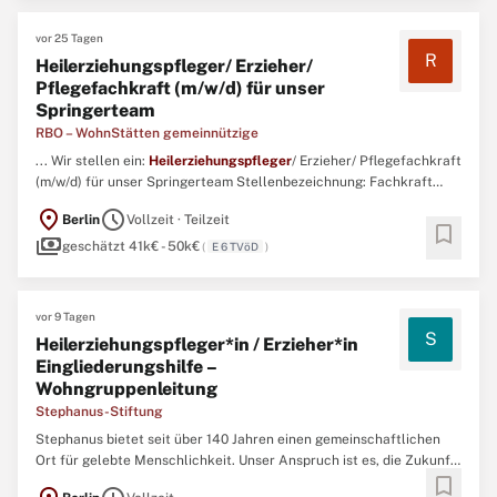
vor 25 Tagen
R
Heilerziehungspfleger/ Erzieher/
Pflegefachkraft (m/w/d) für unser
Springerteam
RBO – WohnStätten gemeinnützige
... Wir stellen ein:
Heilerziehungspfleger
/ Erzieher/ Pflegefachkraft
(m/w/d) für unser Springerteam Stellenbezeichnung: Fachkraft
(m/w/d) im Springerteam Arbeitszeit: Vollzeit, Teilzeit, flexible
location_on
schedule
Berlin
Vollzeit · Teilzeit
Wochenstunden (auch neben dem Studium) Zu besetzen ab: sofort,
bookmark
payments
nach Vereinbarung Vergütung: betriebsinternes ...
geschätzt 41k€ - 50k€
(
E 6 TVöD
)
vor 9 Tagen
S
Heilerziehungspfleger*in / Erzieher*in
Eingliederungshilfe –
Wohngruppenleitung
Stephanus-Stiftung
Stephanus bietet seit über 140 Jahren einen gemeinschaftlichen
Ort für gelebte Menschlichkeit. Unser Anspruch ist es, die Zukunft
bookmark
der Gesellschaft aktiv mitzugestalten: mit viel Engagement,