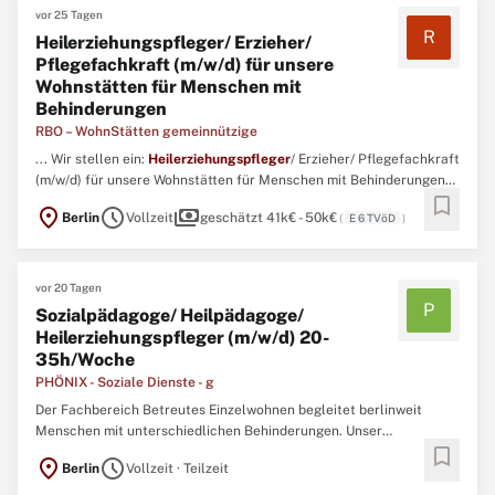
vor 25 Tagen
R
Heilerziehungspfleger/ Erzieher/
Pflegefachkraft (m/w/d) für unsere
Wohnstätten für Menschen mit
Behinderungen
RBO – WohnStätten gemeinnützige
... Wir stellen ein:
Heilerziehungspfleger
/ Erzieher/ Pflegefachkraft
(m/w/d) für unsere Wohnstätten für Menschen mit Behinderungen
bookmark
Stellenbezeichnung: Fachkraft (m/w/d) Arbeitszeit: 35 - 39
location_on
schedule
payments
Berlin
Vollzeit
geschätzt 41k€ - 50k€
(
E 6 TVöD
)
Wochenstunden Zu besetzen ab: sofort, nach Vereinbarung
Vergütung: betriebsinternes Vergütungssystem nach RBO-PET ...
vor 20 Tagen
P
Sozialpädagoge/ Heilpädagoge/
Heilerziehungspfleger (m/w/d) 20-
35h/Woche
PHÖNIX - Soziale Dienste - g
Der Fachbereich Betreutes Einzelwohnen begleitet berlinweit
Menschen mit unterschiedlichen Behinderungen. Unser
bookmark
multiprofessionelles Team steht mit mehr als 25 Mitarbeitenden
location_on
schedule
Berlin
Vollzeit · Teilzeit
unseren Assistenznehmer:innen in allen lebenspraktischen Fragen
mit Rat und Tat zur Seite. Hilfe zur Selbsthilfe bedeutet für ...