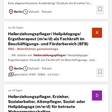
Eine abgeschlossene Ausbildung/ Studium als Erzieher*in,
bookmark
Sozialarbeiter*in,
Heilerziehungspfleger
*in, Altenpfleger*in,
location_on
schedule
Berlin
Vollzeit · Teilzeit
Sozial- und Heilpädagog*in o.ä. ...
vor 25 Tagen
R
Heilerziehungspfleger/ Heilpädagoge/
Ergotherapeut (m/w/d) als Fachkraft im
Beschäftigungs- und Förderbereich (BFB)
RBO – WohnStätten gemeinnützige
... Wir stellen ein:
Heilerziehungspfleger
/ Heilpädagoge/
Ergotherapeut (m/w/d) als Fachkraft im Beschäftigungs- und
Förderbereich (BFB) Stellenbezeichnung: Fachkraft (m/w/d) BFB
location_on
schedule
Berlin
Vollzeit · Teilzeit
Arbeitszeit: 35 - 39 Wochenstunden Arbeitsort: Allee der
bookmark
payments
Kosmonauten 23, 10315 Berlin Zu besetzen ab: 01.09.2026
geschätzt 41k€ - 50k€
(
E 6 TVöD
)
Vergütung ...
vor 14 Tagen
D
Heilerziehungspfleger, Erzieher,
Sozialarbeiter, Altenpfleger, Sozial- oder
Heilpädagoge (m/w/d) für betreute
Wohngemeinschaften