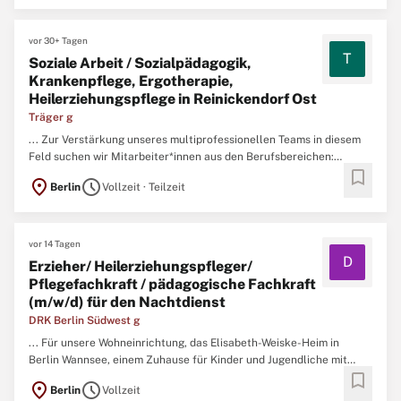
Stellenanzeige auf StepStone.de bit.ly/4w2X7RCAPCT1_DE ...
vor 30+ Tagen
T
Soziale Arbeit / Sozialpädagogik,
Krankenpflege, Ergotherapie,
Heilerziehungspflege in Reinickendorf Ost
Träger g
... Zur Verstärkung unseres multiprofessionellen Teams in diesem
Feld suchen wir Mitarbeiter*innen aus den Berufsbereichen:
bookmark
Sozialarbeit/Sozialpädagogik, Ergotherapie, Krankenpflege oder
location_on
schedule
Berlin
Vollzeit · Teilzeit
Heilerziehungspflege
Die Stellenanteile, der zu besetzenden
Stellen, variieren zwischen 75% und 100% der Regelarbeitszeit ...
vor 14 Tagen
D
Erzieher/ Heilerziehungspfleger/
Pflegefachkraft / pädagogische Fachkraft
(m/w/d) für den Nachtdienst
DRK Berlin Südwest g
... Für unsere Wohneinrichtung, das Elisabeth-Weiske-Heim in
Berlin Wannsee, einem Zuhause für Kinder und Jugendliche mit
bookmark
geistigen und körperlichen Beeinträchtigungen suchen wir
location_on
schedule
Berlin
Vollzeit
Erzieher/
Heilerziehungspfleger
/ Pflegefachkraft / pädagogische