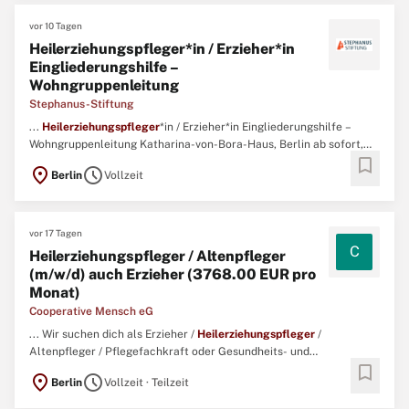
vor 10 Tagen
Heilerziehungspfleger*in / Erzieher*in
Eingliederungshilfe –
Wohngruppenleitung
Stephanus-Stiftung
...
Heilerziehungspfleger
*in / Erzieher*in Eingliederungshilfe –
Wohngruppenleitung Katharina-von-Bora-Haus, Berlin ab sofort,
bookmark
Vollzeit (38,5h/Woche), unbefristet Bildung & Erziehung bis zu
location_on
schedule
Berlin
Vollzeit
4.487 Grundgehalt in Vollzeit (38,5h) + Jahressonderzahlung
(Grundgehalt je nach Berufserfahrung und Qualifikation) ...
vor 17 Tagen
C
Heilerziehungspfleger / Altenpfleger
(m/w/d) auch Erzieher (3768.00 EUR pro
Monat)
Cooperative Mensch eG
... Wir suchen dich als Erzieher /
Heilerziehungspfleger
/
Altenpfleger / Pflegefachkraft oder Gesundheits- und
bookmark
Krankenpfleger (m/w/d) in Vollzeit oder Teilzeit für unsere
location_on
schedule
Berlin
Vollzeit · Teilzeit
Standorte in Berlin. ...