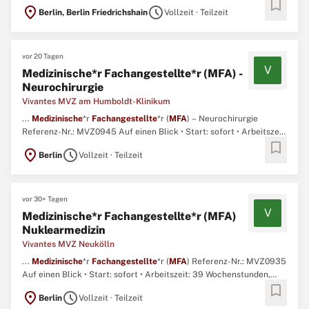
bookmark
location_on
schedule
Berlin, Berlin Friedrichshain
Vollzeit · Teilzeit
vor 20 Tagen
V
Medizinische*r Fachangestellte*r (MFA) -
Neurochirurgie
Vivantes MVZ am Humboldt-Klinikum
...
Medizinische
*r
Fachangestellte
*r (
MFA
) – Neurochirurgie
Referenz-Nr.: MVZ0945 Auf einen Blick • Start: sofort • Arbeitszeit:
bookmark
39 Wochenstunden, Teilzeit möglich • Vertragsart: unbefristet •
location_on
schedule
Berlin
Vollzeit · Teilzeit
Entgelt: nach Tarifvertrag Vivantes Tochtergesellschaften in
Anlehnung an den TVöD • Einsatzort ...
vor 30+ Tagen
V
Medizinische*r Fachangestellte*r (MFA)
Nuklearmedizin
Vivantes MVZ Neukölln
...
Medizinische
*r
Fachangestellte
*r (
MFA
) Referenz-Nr.: MVZ0935
Auf einen Blick • Start: sofort • Arbeitszeit: 39 Wochenstunden,
bookmark
Teilzeit möglich • Vertragsart: unbefristet • Entgelt: nach
location_on
schedule
Berlin
Vollzeit · Teilzeit
Tarifvertrag Vivantes Tochtergesellschaften in Anlehnung an den