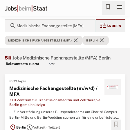
bookmark
menu
search
tune
Medizinische Fachangestellte (MFA)
ÄNDERN
close
close
MEDIZINISCHE FACHANGESTELLTE (MFA)
BERLIN
511
Jobs Medizinische Fachangestellte (MFA) Berlin
vor 21 Tagen
Medizinische Fachangestellte (m/w/d) /
MFA
ZTB Zentrum für Transfusionsmedizin und Zelltherapie
Berlin gemeinnützige
... Zur Verstärkung unseres Blutspendeteams am Charité Campus
Berlin-Mitte und Berlin-Wedding suchen wir für eine unbefristete
bookmark
Anstellung zum nächstmöglichen Zeitpunkt in Voll- oder Teilzeit
location_on
schedule
Berlin
Vollzeit · Teilzeit
einen:Medizinischen
Fachangestellten
/
MFA
(m/w/d)Ihre Benefits: •