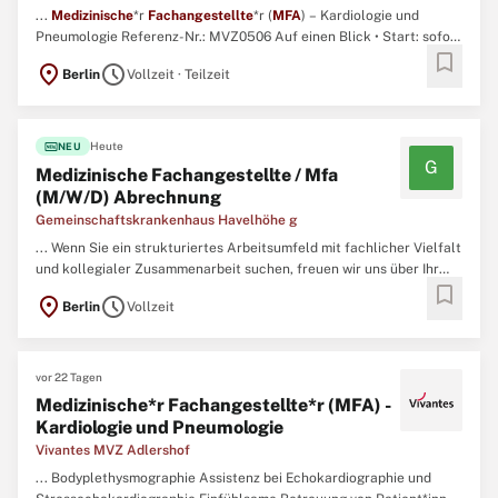
...
Medizinische
*r
Fachangestellte
*r (
MFA
) – Kardiologie und
Pneumologie Referenz-Nr.: MVZ0506 Auf einen Blick • Start: sofort
bookmark
• Arbeitszeit: 39 Wochenstunden, Teilzeit möglich • Vertragsart:
location_on
schedule
Berlin
Vollzeit · Teilzeit
unbefristet • Entgelt: nach Tarifvertrag Vivantes
Tochtergesellschaften in Anlehnung an den TVöD ...
fiber_new
Heute
NEU
G
Medizinische Fachangestellte / Mfa
(M/W/D) Abrechnung
Gemeinschaftskrankenhaus Havelhöhe g
... Wenn Sie ein strukturiertes Arbeitsumfeld mit fachlicher Vielfalt
und kollegialer Zusammenarbeit suchen, freuen wir uns über Ihr
bookmark
Interesse an einer Mitarbeit.\ N Abgeschlossene Ausbildung
location_on
schedule
Berlin
Vollzeit
zum/zur
Medizinischen
Fachangestellten
\ N Attraktive
Altersvorsorge für Ihre Zukunftssicherung\ N Großzügige 30 Tage
...
vor 22 Tagen
Medizinische*r Fachangestellte*r (MFA) -
Kardiologie und Pneumologie
Vivantes MVZ Adlershof
... Bodyplethysmographie Assistenz bei Echokardiographie und