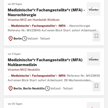
vor 20 Tagen
Medizinische*r Fachangestellte*r (MFA) -
Neurochirurgie
Vivantes MVZ am Humboldt-Klinikum
...
Medizinische
*r
Fachangestellte
*r (
MFA
) – Neurochirurgie
Referenz-Nr.: MVZ0945 Auf einen Blick Start: sofort Arbeitszeit:
bookmark
39 Wochenstunden, Teilzeit möglich Vertragsart: unbefristet
location_on
schedule
Berlin
Vollzeit · Teilzeit
Entgelt: nach Tarifvertrag Vivantes Tochtergesellschaften in
Anlehnung an den TVöD Einsatzort: Vivantes MVZ GmbH Bereich ...
vor 4 Tagen
Medizinische*r Fachangestellte*r (MFA)
Nuklearmedizin
Vivantes MVZ Neukölln
...
Medizinische
*r
Fachangestellte
*r (
MFA
) Referenz-Nr.: MVZ0935
Auf einen Blick Start: sofort Arbeitszeit: 39 Wochenstunden,
bookmark
Teilzeit möglich Vertragsart: unbefristet Entgelt: nach Tarifvertrag
location_on
schedule
Berlin, Berlin Neukölln
Vollzeit · Teilzeit
Vivantes Tochtergesellschaften in Anlehnung an den TVöD
Einsatzort: Vivantes MVZ GmbH Bereich: Nuklearmedizin ...
vor 25 Tagen