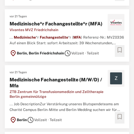
eine attraktive Vergütung gemäß Tarifvertrag ...
vor 21 Tagen
Medizinische*r Fachangestellte*r (MFA)
Vivantes MVZ Friedrichshain
...
Medizinische
*r
Fachangestellte
*r (
MFA
) Referenz-Nr.: MVZ0336
Auf einen Blick Start: sofort Arbeitszeit: 39 Wochenstunden,
bookmark
Teilzeit möglich Vertragsart: unbefristet Entgelt: nach Tarifvertrag
location_on
schedule
Berlin, Berlin Friedrichshain
Vollzeit · Teilzeit
Vivantes Tochtergesellschaften in Anlehnung an den TVöD
Einsatzort: Vivantes MVZ GmbH Bereich: Alle Fachbereiche ...
vor 21 Tagen
Z
Medizinische Fachangestellte (M/W/D) /
Mfa
ZTB Zentrum für Transfusionsmedizin und Zelltherapie
Berlin gemeinnützige
... Job DescriptionZur Verstärkung unseres Blutspendeteams am
Charité Campus Berlin-Mitte und Berlin-Wedding suchen wir für
bookmark
eine unbefristete Anstellung zum nächstmöglichen Zeitpunkt in
location_on
schedule
Berlin
Vollzeit · Teilzeit
Voll- oder Teilzeit einen:\ NMedizinischen
Fachangestellten
/
MFA
(m/w/d)\ N Ihre Benefits:\ N eine attraktive Vergütunggemäß ...