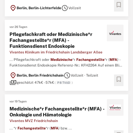
bookmark
unserer Station 4a oder in der Funktionsdiagnostik in familiärer
location_on
schedule
Berlin, Berlin-Lichterfelde
Vollzeit
Atmosphäre und mit viel Raum für Mitgestaltung. ...
vor 26 Tagen
Pflegefachkraft oder Medizinische*r
Fachangestellte*r (MFA) -
Funktionsdienst Endoskopie
Vivantes Klinikum im Friedrichshain Landsberger Allee
... Pflegefachkraft oder
Medizinische
*r
Fachangestellte
*r (
MFA
) -
Funktionsdienst Endoskopie Referenz-Nr.: KFH2264 Auf einen Blick
Start: sofort Arbeitszeit: 38,5 Wochenstunden, Teilzeit möglich
location_on
schedule
Berlin, Berlin Friedrichshain
Vollzeit · Teilzeit
Entgelt: EG P8 TVöD oder EG 5 TVöD, je nach Qualifikation Extras:
bookmark
payments
Regelmäßige Fort- und Weiterbildungsmöglichkeiten ...
geschätzt 47k€ - 57k€
(
P 8 TVöD
)
vor 19 Tagen
Medizinische*r Fachangestellte*r (MFA) -
Onkologie und Hämatologie
Vivantes MVZ Friedrichshain
... *r
Fachangestellte
*r (
MFA
) bzw. ...