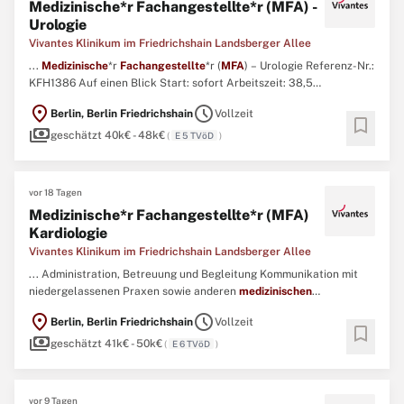
Medizinische*r Fachangestellte*r (MFA) -
Urologie
Vivantes Klinikum im Friedrichshain Landsberger Allee
...
Medizinische
*r
Fachangestellte
*r (
MFA
) – Urologie Referenz-Nr.:
KFH1386 Auf einen Blick Start: sofort Arbeitszeit: 38,5
Wochenstunden Befristung: 6 Monate Entgelt: EG 5 TVöD
location_on
schedule
Berlin, Berlin Friedrichshain
Vollzeit
Einsatzort: Vivantes Klinikum im Friedrichshain Bereich: Klinik für
bookmark
payments
Urologie Bewerbungsfrist: 16.08.2026 Sie möchten Patient*innen ...
geschätzt 40k€ - 48k€
(
E 5 TVöD
)
vor 18 Tagen
Medizinische*r Fachangestellte*r (MFA)
Kardiologie
Vivantes Klinikum im Friedrichshain Landsberger Allee
... Administration, Betreuung und Begleitung Kommunikation mit
niedergelassenen Praxen sowie anderen
medizinischen
Einrichtungen Profil Erfolgreich abgeschlossene Ausbildung als
location_on
schedule
Berlin, Berlin Friedrichshain
Vollzeit
Medizinische
*r
Fachangestellte
*r (
MFA
) bzw. ...
bookmark
payments
geschätzt 41k€ - 50k€
(
E 6 TVöD
)
vor 9 Tagen