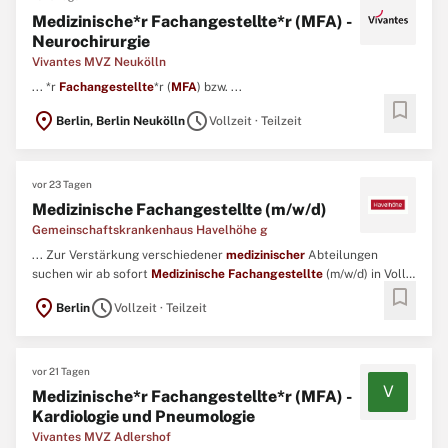
Medizinische*r Fachangestellte*r (MFA) -
Neurochirurgie
Vivantes MVZ Neukölln
... *r
Fachangestellte
*r (
MFA
) bzw. ...
bookmark
location_on
schedule
Berlin, Berlin Neukölln
Vollzeit · Teilzeit
vor 23 Tagen
Medizinische Fachangestellte (m/w/d)
Gemeinschaftskrankenhaus Havelhöhe g
... Zur Verstärkung verschiedener
medizinischer
Abteilungen
suchen wir ab sofort
Medizinische
Fachangestellte
(m/w/d) in Voll-
bookmark
und Teilzeit. Aufgaben Koordination der organisatorischen Abläufe
location_on
schedule
Berlin
Vollzeit · Teilzeit
der Station (z. B. ...
vor 21 Tagen
V
Medizinische*r Fachangestellte*r (MFA) -
Kardiologie und Pneumologie
Vivantes MVZ Adlershof