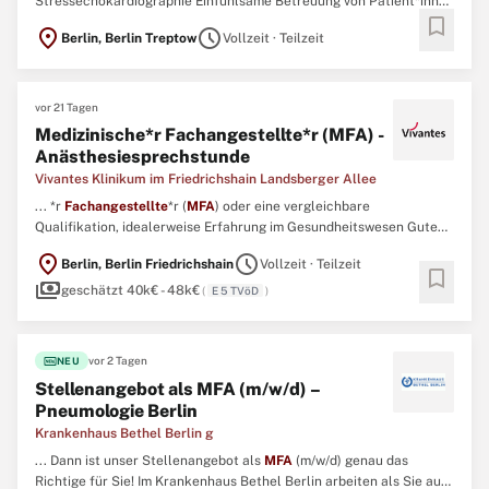
Stressechokardiographie Einfühlsame Betreuung von Patient*innen
bookmark
und Angehörigen Profil Abgeschlossene Ausbildung als
location_on
schedule
Berlin, Berlin Treptow
Vollzeit · Teilzeit
Medizinische
*r
Fachangestellte
*r (
MFA
) bzw. ...
vor 21 Tagen
Medizinische*r Fachangestellte*r (MFA) -
Anästhesiesprechstunde
Vivantes Klinikum im Friedrichshain Landsberger Allee
... *r
Fachangestellte
*r (
MFA
) oder eine vergleichbare
Qualifikation, idealerweise Erfahrung im Gesundheitswesen Gute
EDV-Kenntnisse (z. ...
location_on
schedule
Berlin, Berlin Friedrichshain
Vollzeit · Teilzeit
bookmark
payments
geschätzt 40k€ - 48k€
(
E 5 TVöD
)
fiber_new
vor 2 Tagen
NEU
Stellenangebot als MFA (m/w/d) –
Pneumologie Berlin
Krankenhaus Bethel Berlin g
... Dann ist unser Stellenangebot als
MFA
(m/w/d) genau das
Richtige für Sie! Im Krankenhaus Bethel Berlin arbeiten als Sie auf