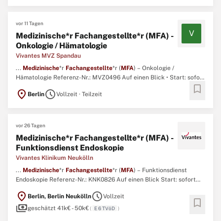
TVöD • Einsatzort: Vivantes MVZ GmbH ...
vor 11 Tagen
V
Medizinische*r Fachangestellte*r (MFA) -
Onkologie / Hämatologie
Vivantes MVZ Spandau
...
Medizinische
*r
Fachangestellte
*r (
MFA
) – Onkologie /
Hämatologie Referenz-Nr.: MVZ0496 Auf einen Blick • Start: sofort
bookmark
• Arbeitszeit: 39 Wochenstunden, Teilzeit möglich • Vertragsart:
location_on
schedule
Berlin
Vollzeit · Teilzeit
unbefristet • Extras: Dienst 07:30-16:30 Uhr, keine Wochenend- und
Schichtdienste • Entgelt: nach Tarifvertrag ...
vor 26 Tagen
Medizinische*r Fachangestellte*r (MFA) -
Funktionsdienst Endoskopie
Vivantes Klinikum Neukölln
...
Medizinische
*r
Fachangestellte
*r (
MFA
) – Funktionsdienst
Endoskopie Referenz-Nr.: KNK0826 Auf einen Blick Start: sofort
Arbeitszeit: 38,5 Wochenstunden Entgelt: EG 6 TVöD Einsatzort:
location_on
schedule
Berlin, Berlin Neukölln
Vollzeit
Vivantes Klinikum Neukölln Bereich: Klinik für Innere Medizin |
bookmark
payments
Gastroenterologie, Diabetologie und Hepatologie Bewerbungsfrist
geschätzt 41k€ - 50k€
(
E 6 TVöD
)
...