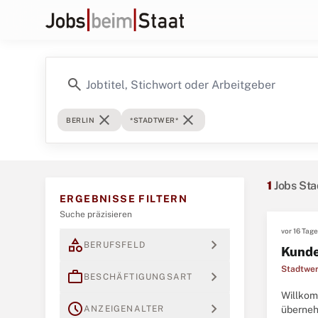
search
close
close
BERLIN
*STADTWER*
1
Jobs Sta
ERGEBNISSE FILTERN
Suche präzisieren
vor 16 Tag
category
expand_more
BERUFSFELD
Kunde
Stadtwer
work
expand_more
BESCHÄFTIGUNGSART
Willkomm
schedule
expand_more
ANZEIGENALTER
überneh