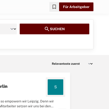
bookmark
Für Arbeitgeber
search
SUCHEN
rlin
S
– so empowern wir Leipzig. Denn wir
itarbeiter setzen wir uns bei den