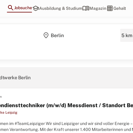
search
school
menu_book
grid_on
Jobsuche
Ausbildung & Studium
Magazin
Gehalt
location_on
dtwerke Berlin
en
ndiensttechniker (m/w/d) Messdienst / Standort Be
ke Leipzig
en im #TeamLeipziger Wir sind Leipziger und wir sind voller Energie 
men Verantwortung. Mit der Kraft unserer 1.400 Mitarbeiterinnen und M