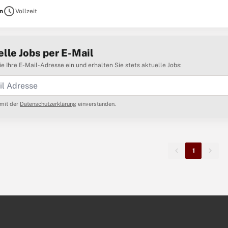
er Stadtwerken jeden Tag für Leipzig und die Menschen
schedule
in
Vollzeit
lle Jobs per E-Mail
e Ihre E-Mail-Adresse ein und erhalten Sie stets aktuelle Jobs:
 mit der
Datenschutzerklärung
einverstanden.
1