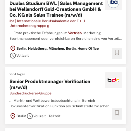
Duales Studium BWL | Sales Management
bei Wellendorff Gold-Creationen GmbH &
Co. KG als Sales Trainee (m/w/d)
iba | Internationale Berufsakademie der F + U
Unternehmensgruppe g
... Erste praktische Erfahrungen im
Vertrieb
, Marketing,
Eventmanagement oder vergleichbaren Bereichen sind von Vorteil.
Du verfügst über sehr gute Deutsch- und Englischkenntnisse in
location_on
Berlin, Heidelberg, München, Berlin, Home Office
Wort und Schrift. ...
bookmark
schedule
Vollzeit
vor 4 Tagen
Senior Produktmanager Verification
(m/w/d)
Bundesdruckerei-Gruppe
... Markt- und Wettbewerbsbeobachtung im Bereich
Dokumentenverifikation Funktion als Schnittstelle zwischen
bookmark
Softwareentwicklung, Hardware,
Vertrieb
und IT-Security
location_on
schedule
Berlin
Vollzeit · Teilzeit
Gestaltung von Business Cases, Go-to-Market-Strategien sowie
das KPI-Monitoring (z. B. ...