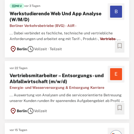
fiber_new
vor 3 Tagen
NEU
B
Werkstudierende Web Und App Analyse
(W/M/D)
Berliner Verkehrsbetriebe (BVG) - AöR -
... Dabei verbindet es fachliche, technische und vertriebliche
Anforderungen und arbeitet eng mit Tarif-, Produkt-,
Vertriebs
-,
bookmark
Daten- und IT-Einheiten zusammen.\ N Gemeinsam mit dem Team
location_on
schedule
Berlin
Vollzeit · Teilzeit
prüfst und sicherst du die Qualität DSGVO-konformer Tracking-
Lösungen.\ N Du unterstützt bei der Analyse von Web- und ...
vor 22 Tagen
E
Vertriebsmitarbeiter – Entsorgungs- und
Abfallwirtschaft (m/w/d)
Energie- und Wasserversorgung & Entsorgung Karriere
... Auswertung von Analysen und die serviceorientierte Betreuung
unserer Kunden runden Ihr spannendes Aufgabengebiet ab Profil •
bookmark
Ihre kaufmännische oder technische Ausbildung haben Sie
location_on
schedule
Berlin
Vollzeit
erfolgreich abgeschlossen • Idealerweise haben Sie bereits
Berufserfahrung in der Entsorgungsbranche und im
Vertrieb
...
vor 15 Tagen