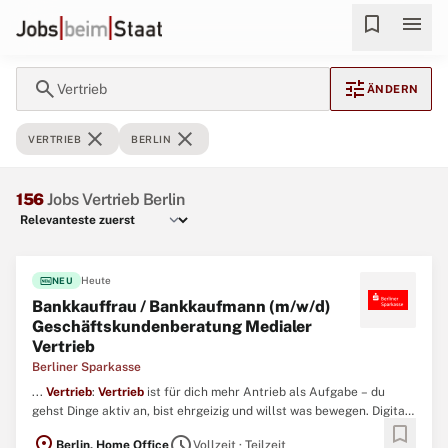
bookmark
menu
search
tune
Vertrieb
ÄNDERN
close
close
VERTRIEB
BERLIN
156
Jobs Vertrieb Berlin
fiber_new
Heute
NEU
Bankkauffrau / Bankkaufmann (m/w/d)
Geschäftskundenberatung Medialer
Vertrieb
Berliner Sparkasse
...
Vertrieb
:
Vertrieb
ist für dich mehr Antrieb als Aufgabe – du
gehst Dinge aktiv an, bist ehrgeizig und willst was bewegen. Digitale
bookmark
Tools? Kein Problem! Du nutzt mediale Kanäle sicher und fühlst
location_on
schedule
Berlin, Home Office
Vollzeit · Teilzeit