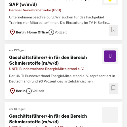
SAP (w/m/d)
Berliner Verkehrsbetriebe (BVG)
Unternehmensbeschreibung Wir suchen für das Fachgebiet
Training vier Mitarbeiter*innen. Die Einstufung im TV-N Berlin
bookmark
erfolgt nach Berufserfahrung. Stellenbeschreibung Aufgaben Das
location_on
schedule
Berlin, Home Office
Vollzeit
Fachgebiet Training entwickelt und gestaltet unternehmensweite
Qualifizierungs- und Weiterbildungsangebote für die Beschäftigten
...
vor 13 Tagen
U
Geschäftsführer/-in für den Bereich
Schmierstoffe (m/w/d)
UNITI Bundesverband EnergieMittelstand e. V.
Der UNITI Bundesverband EnergieMittelstand e. V. repräsentiert in
Deutschland rund 90 Prozent des mittelständischen
bookmark
Energiehandels und bündelt die Kompetenzen bei Kraftstoffen,
location_on
schedule
Berlin
Vollzeit
Brennstoffen sowie Schmierstoffen. Täglich frequentieren über 5,3
Millionen Kunden die ca. 10.560 Straßentankstellen der UNITI-
Mitgliedsunternehmen ...
vor 13 Tagen
Geschäftsführer/-in für den Bereich
Schmierstoffe (m/w/d)