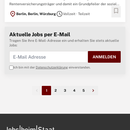
Rentenversicherungsträger und damit ein Grundpfeiler der sozialen
bookmark
Sicherheit in Deutschland. Wir begleiten die Menschen ihr
location_on
schedule
Berlin, Berlin, Würzburg
Vollzeit · Teilzeit
gesamtes Leben lang – vom Berufsanfang bis ins Rentenalter. 24,2
Millionen Versicherte, 10,8 Millionen Rentner*innen ...
Aktuelle Jobs per E-Mail
Tragen Sie Ihre E-Mail-Adresse ein und erhalten Sie stets aktuelle
Jobs:
ANMELDEN
Ich bin mit der
Datenschutzerklärung
einverstanden.
1
2
3
4
5