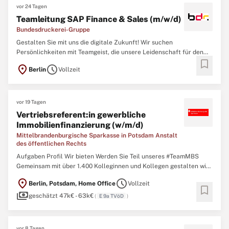
vor 24 Tagen
Teamleitung SAP Finance & Sales (m/w/d)
Bundesdruckerei-Gruppe
Gestalten Sie mit uns die digitale Zukunft! Wir suchen
Persönlichkeiten mit Teamgeist, die unsere Leidenschaft für den
bookmark
Schutz von Identitäten und Daten teilen, vorausschauend denken
location_on
schedule
Berlin
Vollzeit
und gemeinsam mit uns an sicheren Digitalisierungslösungen
arbeiten wollen. Wir sind überzeugt, dass Veränderungen neue ...
vor 19 Tagen
Vertriebsreferent:in gewerbliche
Immobilienfinanzierung (w/m/d)
Mittelbrandenburgische Sparkasse in Potsdam Anstalt
des öffentlichen Rechts
Aufgaben Profil Wir bieten Werden Sie Teil unseres #TeamMBS
Gemeinsam mit über 1.400 Kolleginnen und Kollegen gestalten wir
die Zukunft und eine gemeinsame Erfolgsgeschichte. Als größte
location_on
schedule
Berlin, Potsdam, Home Office
Vollzeit
Flächensparkasse Deutschlands und Hausbank Nr. 1 begleiten wir
bookmark
payments
über 750.000 Kundinnen und Kunden in allen Lebensphasen ...
geschätzt 47k€ - 63k€
(
E 9a TVöD
)
vor 8 Tagen