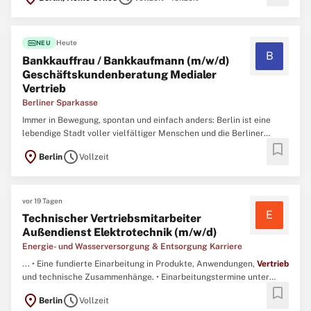
dich in der Videoberatung genauso wohl wie am Telefon. ...
fiber_new
Heute
NEU
B
Bankkauffrau / Bankkaufmann (m/w/d)
Geschäftskundenberatung Medialer
Vertrieb
Berliner Sparkasse
Immer in Bewegung, spontan und einfach anders: Berlin ist eine
lebendige Stadt voller vielfältiger Menschen und die Berliner
bookmark
Sparkasse seit mehr als 200 Jahren mitten drin. Wir sind der größte
location_on
schedule
Berlin
Vollzeit
Finanzdienstleister in Berlin, eine Arbeitgeberin, die in der Region
aktiv ist und Gutes tut – an dem Ort, wo ...
vor 19 Tagen
E
Technischer Vertriebsmitarbeiter
Außendienst Elektrotechnik (m/w/d)
Energie- und Wasserversorgung & Entsorgung Karriere
... • Eine fundierte Einarbeitung in Produkte, Anwendungen,
Vertrieb
und technische Zusammenhänge. • Einarbeitungstermine unter
bookmark
anderem in der Nähe von Freiburg sowie bei ein bis zwei
location_on
schedule
Berlin
Vollzeit
Kooperationspartnern im Bundesgebiet. ...