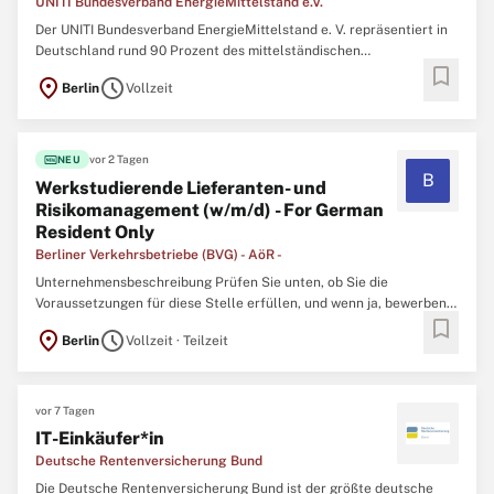
UNITI Bundesverband EnergieMittelstand e.V.
Der UNITI Bundesverband EnergieMittelstand e. V. repräsentiert in
Deutschland rund 90 Prozent des mittelständischen
bookmark
Energiehandels und bündelt die Kompetenzen bei Kraftstoffen,
location_on
schedule
Berlin
Vollzeit
Brennstoffen sowie Schmierstoffen. Täglich frequentieren über 5,3
Millionen Kunden die ca. 10.560 Straßentankstellen der UNITI-
Mitgliedsunternehmen ...
fiber_new
vor 2 Tagen
NEU
B
Werkstudierende Lieferanten- und
Risikomanagement (w/m/d) - For German
Resident Only
Berliner Verkehrsbetriebe (BVG) - AöR -
Unternehmensbeschreibung Prüfen Sie unten, ob Sie die
Voraussetzungen für diese Stelle erfüllen, und wenn ja, bewerben
bookmark
Sie sich so schnell wie möglich. Wir suchen für das Fachgebiet
location_on
schedule
Berlin
Vollzeit · Teilzeit
Zentrale Funktionen der Geschäftseinheit Einkauf und Supply
Chain Management eine*n Mitarbeiter*in. Für 24 Monate mit ...
vor 7 Tagen
IT-Einkäufer*in
Deutsche Rentenversicherung Bund
Die Deutsche Rentenversicherung Bund ist der größte deutsche