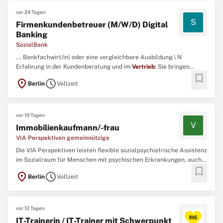
vor 24 Tagen
S
Firmenkundenbetreuer (M/W/D) Digital
Banking
SozialBank
... Bankfachwirt/in) oder eine vergleichbare Ausbildung.\ N
Erfahrung in der Kundenberatung und im
Vertrieb
: Sie bringen
bookmark
praktische Erfahrung in der Betreuung von kleinen und
location_on
schedule
Berlin
Vollzeit
mittelständischen Unternehmen oder Firmenkunden mit und
überzeugen durch Ihre ausgeprägte
Vertriebs
- und
Abschlussorientierung. ...
vor 19 Tagen
V
Immobilienkaufmann/-frau
VIA Perspektiven gemeinnützige
Die VIA Perspektiven leisten flexible sozialpsychiatrische Assistenz
im Sozialraum für Menschen mit psychischen Erkrankungen, auch
bookmark
mit Drogen-, Alkohol- und Medikamentenabhängigkeit. Die
location_on
schedule
Berlin
Vollzeit
ambulanten Leistungen werden im Rahmen der Eingliederungshilfe
im betreuten Einzelwohnen, den VIA Wohngemeinschaften ...
vor 12 Tagen
IT-Trainerin / IT-Trainer mit Schwerpunkt