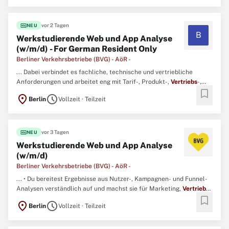
fiber_new
vor 2 Tagen
NEU
B
Werkstudierende Web und App Analyse
(w/m/d) - For German Resident Only
Berliner Verkehrsbetriebe (BVG) - AöR -
... Dabei verbindet es fachliche, technische und vertriebliche
Anforderungen und arbeitet eng mit Tarif-, Produkt-,
Vertriebs
-,
bookmark
Daten- und IT-Einheiten zusammen. • Gemeinsam mit dem Team
location_on
schedule
Berlin
Vollzeit · Teilzeit
prüfst und sicherst du die Qualität DSGVO-konformer Tracking-
Lösungen. ...
fiber_new
vor 3 Tagen
NEU
Werkstudierende Web und App Analyse
(w/m/d)
Berliner Verkehrsbetriebe (BVG) - AöR -
... • Du bereitest Ergebnisse aus Nutzer-, Kampagnen- und Funnel-
Analysen verständlich auf und machst sie für Marketing,
Vertrieb
bookmark
und Produkt nutzbar. ...
location_on
schedule
Berlin
Vollzeit · Teilzeit