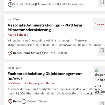
bookmark
schedule
payments
Vollzeit · Teilzeit
geschätzt 47k€ - 61k€
(
E 9a TVöD
)
vor 19 Tagen
Associate Administration (gn) - Plattform
#Staatsmodernisierung
Hertie School g
Wir suchen eine/n Associate Administration (gn) – Plattform
#Staatsmodernisierung Teilzeit (20 Stunden/Woche), Beginn im Sommer
bookmark
2026, befristet auf 3 Jahre. Die Stelle ist an unserem Centre for Digital
location_on
schedule
Berlin, Home Office
Vollzeit · Teilzeit
Governance angesiedelt und Teil der vom Bundesministerium für Digitale
und Staatsmodernisierung geförderten ...
vor 21 Tagen
Fachbereichsleitung Objektmanagement
(m/w/d)
Bezirksamt Lichtenberg von Berlin
Als einer der größten Arbeitgeber der Region sorgt das Land Berlin mit
rund 138.000 Mitarbeitenden täglich dafür, dass Berlin als pulsierende
Metropole und als Zuhause für ca. 3,9 Millionen Menschen funktioniert.
location_on
schedule
Berlin
Vollzeit · Teilzeit
Und im Bezirksamt Lichtenberg sorgen wir mit über 2.300 Kolleg:innen
bookmark