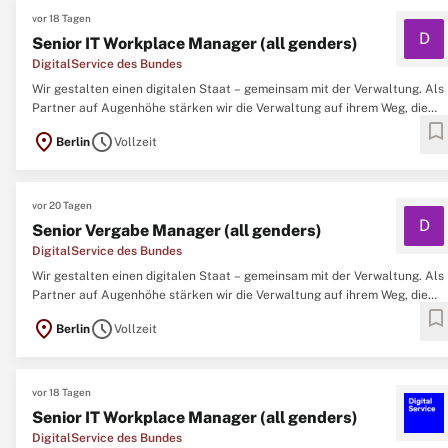
vor 18 Tagen
D
Senior IT Workplace Manager (all genders)
DigitalService des Bundes
Wir gestalten einen digitalen Staat – gemeinsam mit der Verwaltung. Als
Partner auf Augenhöhe stärken wir die Verwaltung auf ihrem Weg, die
bookmark
eigene Digitalisierung selbst voranzutreiben. Mit eigener iterativer
location_on
schedule
Berlin
Vollzeit
Produktentwicklung und unserem Einsatz für bessere
Rahmenbedingungen schaffen wir die Grundlage ...
vor 20 Tagen
D
Senior Vergabe Manager (all genders)
DigitalService des Bundes
Wir gestalten einen digitalen Staat – gemeinsam mit der Verwaltung. Als
Partner auf Augenhöhe stärken wir die Verwaltung auf ihrem Weg, die
bookmark
eigene Digitalisierung selbst voranzutreiben. Mit eigener iterativer
location_on
schedule
Berlin
Vollzeit
Produktentwicklung und unserem Einsatz für bessere
Rahmenbedingungen schaffen wir die Grundlage ...
vor 18 Tagen
Senior IT Workplace Manager (all genders)
DigitalService des Bundes