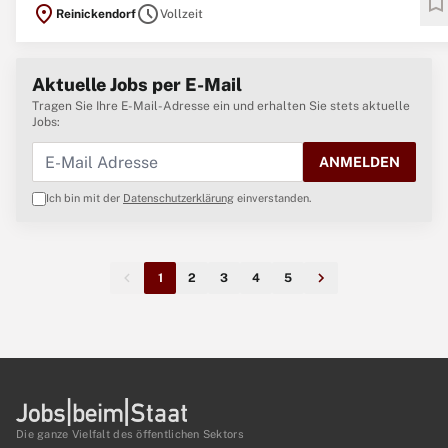
bookmark
location_on
schedule
Reinickendorf
Vollzeit
erstklassige medizinische und pflegerische Versorgung für einen großen
Teil der Berliner*innen sicher. Wie Berlin ...
Aktuelle Jobs per E-Mail
Tragen Sie Ihre E-Mail-Adresse ein und erhalten Sie stets aktuelle
Jobs:
ANMELDEN
Ich bin mit der
Datenschutzerklärung
einverstanden.
1
2
3
4
5
Die ganze Vielfalt des öffentlichen Sektors