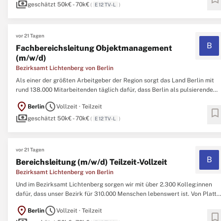
payments
dafür, dass unser Bezirk ...
geschätzt 50k€ - 70k€
(
E 12 TV-L
)
vor 21 Tagen
B
Fachbereichsleitung Objektmanagement
(m/w/d)
Bezirksamt Lichtenberg von Berlin
Als einer der größten Arbeitgeber der Region sorgt das Land Berlin mit
rund 138.000 Mitarbeitenden täglich dafür, dass Berlin als pulsierende
Metropole und als Zuhause für ca. 3,9 Millionen Menschen funktioniert.
location_on
schedule
Berlin
Vollzeit · Teilzeit
Und im Bezirksamt Lichtenberg sorgen wir mit über 2.300 Kolleg:innen
bookmark
payments
dafür, dass unser Bezirk ...
geschätzt 50k€ - 70k€
(
E 12 TV-L
)
vor 21 Tagen
B
Bereichsleitung (m/w/d) Teilzeit-Vollzeit
Bezirksamt Lichtenberg von Berlin
Und im Bezirksamt Lichtenberg sorgen wir mit über 2.300 Kolleg:innen
dafür, dass unser Bezirk für 310.000 Menschen lebenswert ist. Von Platte
bis Schloss, Bucht bis Baulücke, Raver bis Rentner - in unserem Bezirk ist
location_on
schedule
Berlin
Vollzeit · Teilzeit
alles drin. Aktuell sucht unsere Serviceeinheit Facility Management im
bookmark