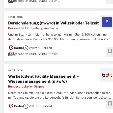
payments
Fachbereich Objektmanagement ...
geschätzt 50k€ - 70k€
(
E 12 TV-L
)
vor 21 Tagen
B
Bereichsleitung (m/w/d) in Vollzeit oder Teilzeit
Bezirksamt Lichtenberg von Berlin
Und im Bezirksamt Lichtenberg sorgen wir mit über 2.300 Kolleg:innen
dafür, dass unser Bezirk für 310.000 Menschen lebenswert ist. Von Platte
bis Schloss, Bucht bis Baulücke, Raver bis Rentner - in unserem Bezirk ist
location_on
schedule
Berlin
Vollzeit · Teilzeit
alles drin. Aktuell sucht unsere Serviceeinheit Facility Management im
bookmark
payments
Fachbereich Objektmanagement ...
geschätzt 50k€ - 70k€
(
E 12 TV-L
)
vor 10 Tagen
Werkstudent Facility Management –
Wissensmanagement (m/w/d)
Bundesdruckerei-Gruppe
Gestalten Sie mit uns die digitale Zukunft! Wir suchen Persönlichkeiten
mit Teamgeist, die unsere Leidenschaft für den Schutz von Identitäten
bookmark
und Daten teilen, vorausschauend denken und gemeinsam mit uns an
location_on
schedule
Berlin
Vollzeit · Teilzeit
sicheren Digitalisierungslösungen arbeiten wollen. Wir sind überzeugt,
dass Veränderungen neue ...