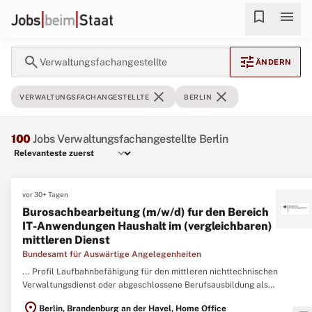
bookmark
menu
search
tune
Verwaltungsfachangestellte
ÄNDERN
close
close
VERWALTUNGSFACHANGESTELLTE
BERLIN
100
Jobs Verwaltungsfachangestellte Berlin
vor 30+ Tagen
Burosachbearbeitung (m/w/d) fur den Bereich
IT-Anwendungen Haushalt im (vergleichbaren)
mittleren Dienst
Bundesamt für Auswärtige Angelegenheiten
... Profil Laufbahnbefähigung für den mittleren nichttechnischen
Verwaltungsdienst oder abgeschlossene Berufsausbildung als
Verwaltungsfachangestellte
/r oder erfolgreicher Abschluss des
location_on
Berlin, Brandenburg an der Havel, Home Office
Verwaltungslehrgangs I bzw. ...