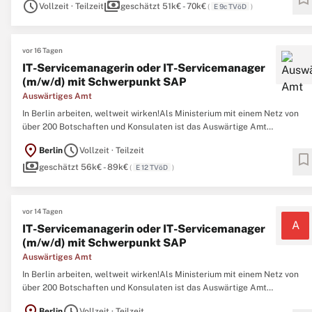
schedule
payments
am Standort Brandenburg an der Havel suchen wir ...
Vollzeit · Teilzeit
geschätzt 51k€ - 70k€
(
E 9c TVöD
)
vor 16 Tagen
IT-Servicemanagerin oder IT-Servicemanager
(m/w/d) mit Schwerpunkt SAP
Auswärtiges Amt
In Berlin arbeiten, weltweit wirken!Als Ministerium mit einem Netz von
über 200 Botschaften und Konsulaten ist das Auswärtige Amt
Deutschlands Stimme in der Welt. Wir pflegen bilaterale und multilateral
location_on
schedule
Berlin
Vollzeit · Teilzeit
Beziehungen, erteilen Visa, unterstützen Deutsche im Ausland, fördern
bookmark
payments
Wirtschaft und Kultur und leisten ...
geschätzt 56k€ - 89k€
(
E 12 TVöD
)
vor 14 Tagen
A
IT-Servicemanagerin oder IT-Servicemanager
(m/w/d) mit Schwerpunkt SAP
Auswärtiges Amt
In Berlin arbeiten, weltweit wirken!Als Ministerium mit einem Netz von
über 200 Botschaften und Konsulaten ist das Auswärtige Amt
Deutschlands Stimme in der Welt. Wir pflegen bilaterale und multilateral
location_on
schedule
Berlin
Vollzeit · Teilzeit