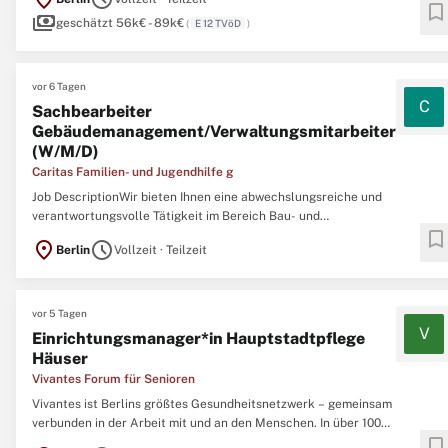
Beziehungen, erteilen Visa, unterstützen Deutsche im Ausland, fördern
bookmark
payments
Wirtschaft und Kultur und leisten ...
geschätzt 56k€ - 89k€
(
E 12 TVöD
)
vor 6 Tagen
C
Sachbearbeiter
Gebäudemanagement/Verwaltungsmitarbeiter
(W/M/D)
Caritas Familien- und Jugendhilfe g
Job DescriptionWir bieten Ihnen eine abwechslungsreiche und
verantwortungsvolle Tätigkeit im Bereich Bau- und
bookmark
Instandhaltungsmanagement sowie allgemeiner Verwaltungsaufgaben.
location_on
schedule
Berlin
Vollzeit · Teilzeit
Zur Verstärkung unseres Teams suchen wir eine engagierte
Persönlichkeit mit Freude an vielseitigen organisatorischen und
administrativen ...
vor 5 Tagen
V
Einrichtungsmanager*in Hauptstadtpflege
Häuser
Vivantes Forum für Senioren
Vivantes ist Berlins größtes Gesundheitsnetzwerk – gemeinsam
verbunden in der Arbeit mit und an den Menschen. In über 100
bookmark
Fachkliniken, Instituten und Pflegeeinrichtungen stellen wir die