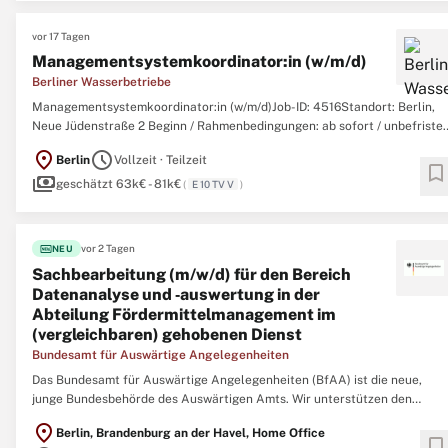
vor 17 Tagen
Managementsystemkoordinator:in (w/m/d)
Berliner Wasserbetriebe
Managementsystemkoordinator:in (w/m/d)Job-ID: 4516Standort: Berlin,
Neue Jüdenstraße 2 Beginn / Rahmenbedingungen: ab sofort / unbefristet
Der Bereich Grundsatz ist Teil des Personalmanagements. Er unterstützt
location_on
schedule
Berlin
Vollzeit · Teilzeit
und berät im Arbeits-, Sozialversicherungs-, Steuer-, Tarifvertragsrecht
bookmark
payments
sowie zu Grundsatzfragen ...
geschätzt 63k€ - 81k€
(
E 10 TV V
)
fiber_new
vor 2 Tagen
NEU
Sachbearbeitung (m/w/d) für den Bereich
Datenanalyse und ‑auswertung in der
Abteilung Fördermittelmanagement im
(vergleichbaren) gehobenen Dienst
Bundesamt für Auswärtige Angelegenheiten
Das Bundesamt für Auswärtige Angelegenheiten (BfAA) ist die neue,
junge Bundesbehörde des Auswärtigen Amts. Wir unterstützen den
Auswärtigen Dienst als Kompetenz- und Servicezentrum von
location_on
Berlin, Brandenburg an der Havel, Home Office
Brandenburg, Berlin und Bonn aus. Für unser schnell wachsendes Team
bookmark