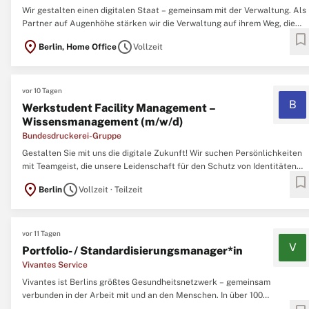
Wir gestalten einen digitalen Staat – gemeinsam mit der Verwaltung. Als
Partner auf Augenhöhe stärken wir die Verwaltung auf ihrem Weg, die
bookmark
eigene Digitalisierung selbst voranzutreiben. Mit eigener iterativer
location_on
schedule
Berlin, Home Office
Vollzeit
Produktentwicklung und unserem Einsatz für bessere
Rahmenbedingungen schaffen wir die Grundlage ...
vor 10 Tagen
B
Werkstudent Facility Management –
Wissensmanagement (m/w/d)
Bundesdruckerei-Gruppe
Gestalten Sie mit uns die digitale Zukunft! Wir suchen Persönlichkeiten
mit Teamgeist, die unsere Leidenschaft für den Schutz von Identitäten
bookmark
und Daten teilen, vorausschauend denken und gemeinsam mit uns an
location_on
schedule
Berlin
Vollzeit · Teilzeit
sicheren Digitalisierungslösungen arbeiten wollen. Wir sind überzeugt,
dass Veränderungen neue ...
vor 11 Tagen
V
Portfolio- / Standardisierungsmanager*in
Vivantes Service
Vivantes ist Berlins größtes Gesundheitsnetzwerk – gemeinsam
verbunden in der Arbeit mit und an den Menschen. In über 100
Fachkliniken, Instituten und Pflegeeinrichtungen stellen wir die