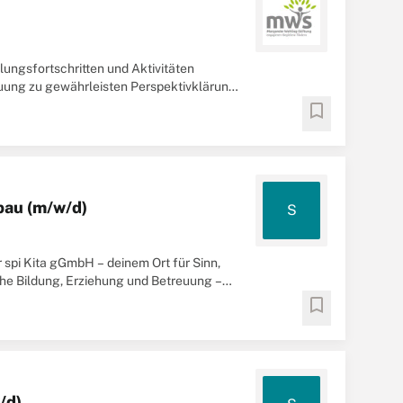
lungsfortschritten und Aktivitäten
uung zu gewährleisten Perspektivklärung
ls
Erzieher
...
bookmark
fbau (m/w/d)
S
 spi Kita gGmbH – deinem Ort für Sinn,
che Bildung, Erziehung und Betreuung –
bookmark
/d)