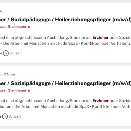
en
her / Sozialpädagoge / Heilerziehungspfleger (m/w/d
user Steinhagen g
u hast eine abgeschlossene Ausbildung/Studium als
Erzieher
oder Sozial
 • Die Arbeit mit Menschen macht dir Spaß • Konflikten oder Verhalten
 findest Lösungen • Du übernimmst Verantwortung ...
schedule
de
Vollzeit
vor 2 Tagen
her / Sozialpädagoge / Heilerziehungspfleger (m/w/d
user Steinhagen g
u hast eine abgeschlossene Ausbildung/Studium als
Erzieher
oder Sozial
eiten • Die Arbeit mit Menschen macht dir Spaß • Konflikten oder Verh
 und findest Lösungen • Du übernimmst Verantwortung ...
schedule
e
Vollzeit