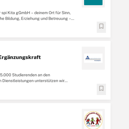
 spi Kita gGmbH – deinem Ort für Sinn,
che Bildung, Erziehung und Betreuung –
bookmark
 Ergänzungskraft
 25.000 Studierenden an den
 Dienstleistungen unterstützen wir
 bis hin zur ...
bookmark