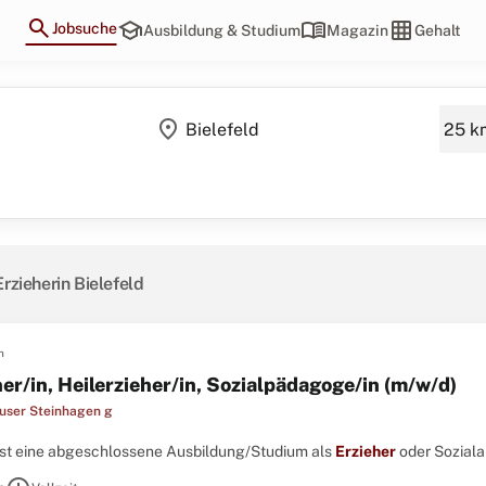
search
school
menu_book
grid_on
Jobsuche
Ausbildung & Studium
Magazin
Gehalt
location_on
Erzieherin Bielefeld
n
er/in, Heilerzieher/in, Sozialpädagoge/in (m/w/d)
user Steinhagen g
hast eine abgeschlossene Ausbildung/Studium als
Erzieher
oder Sozialarb