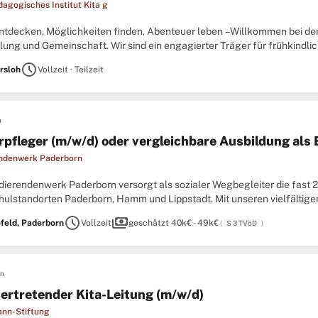
dagogisches Institut Kita g
entdecken, Möglichkeiten finden, Abenteuer leben –Willkommen bei der
lung und Gemeinschaft. Wir sind ein engagierter Träger für frühkindli
 mehr als das: Wir sind ein Team, das täglich mit Herz, Verstand ...
schedule
rsloh
Vollzeit · Teilzeit
n
rpfleger (m/w/d) oder vergleichbare Ausbildung als
ndenwerk Paderborn
dierendenwerk Paderborn versorgt als sozialer Wegbegleiter die fast
ulstandorten Paderborn, Hamm und Lippstadt. Mit unseren vielfältigen
nde in allen Lebenslagen – von der Wohnraumvermittlung über die Mensa
schedule
payments
efeld, Paderborn
Vollzeit
geschätzt 40k€ - 49k€
(
S 3 TVöD
)
en
vertretender Kita-Leitung (m/w/d)
nn-Stiftung