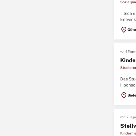
Sozialpä
– Sich 
Entwick
und viel
location_on
Güte
vor 9 Tage
Kinde
Studiere
Das Stu
Hochsch
Studiere
location_on
Biel
vor 17 Tag
Stell
Kinderma