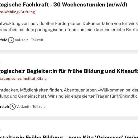
ogische Fachkraft - 30 Wochenstunden (m/w/d)
e-Wehling-Stiftung
 Entwicklung von individuellen Förderplänen Dokumentation von Entwick
narbeit mit dem pädagogischen Team, um eine kontinuierliche Betre
betreuenden Kinder im Dialog mit dem Jugendamt Profil Qualifikation a
schedule
efeld
Vollzeit · Teilzeit
n
ogische:r Begleiter:in für frühe Bildung und Kitaau
dagogisches Institut Kita g
entdecken, Möglichkeiten finden, Abenteuer leben –Willkommen bei der
lung und Gemeinschaft. Wir sind ein engagierter Träger für frühkindli
 mehr als das: Wir sind ein Team, das täglich mit Herz, Verstand ...
schedule
rsloh
Vollzeit · Teilzeit
n
stalter:in Frühe Bildung – neue Kita 'Orionweg' (m/w