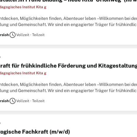
dagogisches Institut Kita g
entdecken, Möglichkeiten finden, Abenteuer leben –Willkommen bei der
lung und Gemeinschaft. Wir sind ein engagierter Träger für frühkindli
 mehr als das: Wir sind ein Team, das täglich mit Herz, Verstand ...
schedule
rsloh
Vollzeit · Teilzeit
n
raft für frühkindliche Förderung und Kitagestaltun
dagogisches Institut Kita g
entdecken, Möglichkeiten finden, Abenteuer leben –Willkommen bei der
lung und Gemeinschaft. Wir sind ein engagierter Träger für frühkindli
 mehr als das: Wir sind ein Team, das täglich mit Herz, Verstand ...
schedule
rsloh
Vollzeit · Teilzeit
n
ogische Fachkraft (m/w/d)