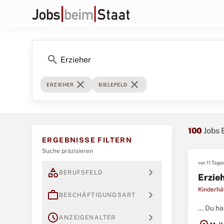
search
close
close
ERZIEHER
BIELEFELD
100
Jobs 
ERGEBNISSE FILTERN
Suche präzisieren
vor 11 Tage
category
expand_more
BERUFSFELD
Erzieh
Kinderhä
work
expand_more
BESCHÄFTIGUNGSART
... Du 
schedule
expand_more
ANZEIGENALTER