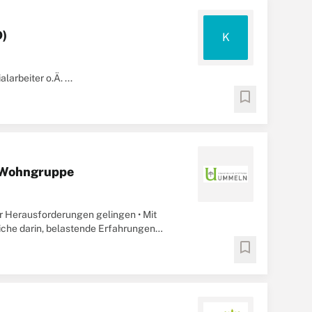
D)
K
larbeiter o.Ä. ...
bookmark
/ Wohngruppe
ler Herausforderungen gelingen • Mit
iche darin, belastende Erfahrungen
er
...
bookmark