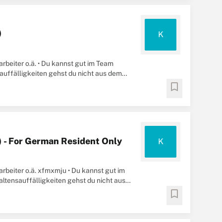
)
K
arbeiter o.ä. • Du kannst gut im Team
sauffälligkeiten gehst du nicht aus dem
bookmark
) - For German Resident Only
K
arbeiter o.ä. xfmxmju • Du kannst gut im
altensauffälligkeiten gehst du nicht aus
bookmark