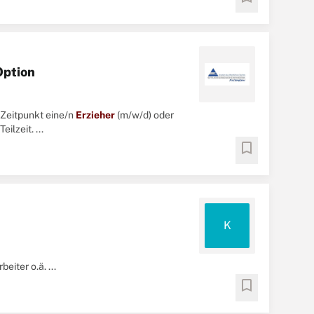
Option
 Zeitpunkt eine/n
Erzieher
(m/w/d) oder
lzeit. ...
bookmark
K
eiter o.ä. ...
bookmark