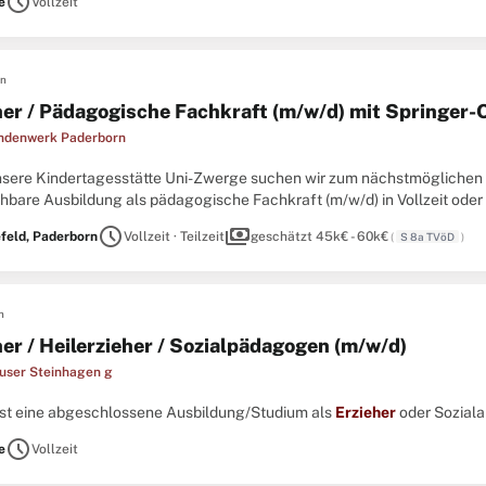
schedule
e
Vollzeit
en
her / Pädagogische Fachkraft (m/w/d) mit Springer-
ndenwerk Paderborn
 unsere Kindertagesstätte Uni-Zwerge suchen wir zum nächstmöglichen
hbare Ausbildung als pädagogische Fachkraft (m/w/d) in Vollzeit oder Tei
schedule
payments
efeld, Paderborn
Vollzeit · Teilzeit
geschätzt 45k€ - 60k€
(
S 8a TVöD
)
n
her / Heilerzieher / Sozialpädagogen (m/w/d)
user Steinhagen g
hast eine abgeschlossene Ausbildung/Studium als
Erzieher
oder Sozialarb
schedule
e
Vollzeit