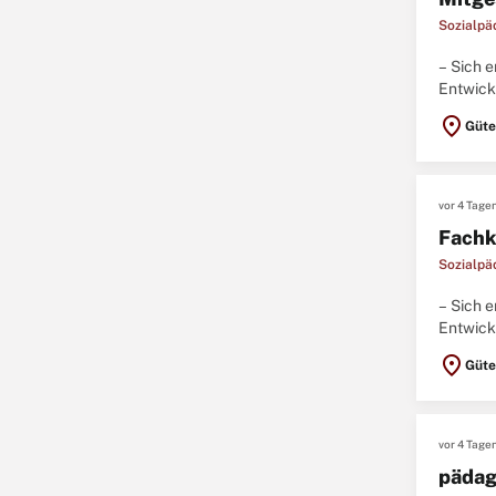
Sozialpä
– Sich 
Entwick
und viel
location_on
Güte
vor 4 Tage
Fachk
Sozialpä
– Sich 
Entwick
und viel
location_on
Güte
vor 4 Tage
pädag