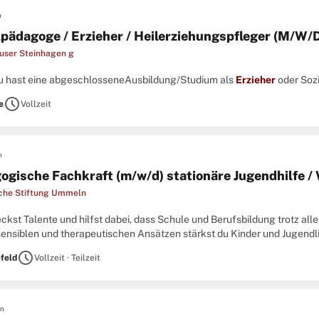
n
lpädagoge / Erzieher / Heilerziehungspfleger (M/W/
user Steinhagen g
N Du hast eine abgeschlosseneAusbildung/Studium als
Erzieher
oder Sozia
schedule
e
Vollzeit
n
ogische Fachkraft (m/w/d) stationäre Jugendhilfe 
che Stiftung Ummeln
eckst Talente und hilfst dabei, dass Schule und Berufsbildung trotz al
ensiblen und therapeutischen Ansätzen stärkst du Kinder und Jugendl
weise zu bewältigen DAS BRINGST DU MIT • Eine Ausbildung als
Erzieh
schedule
efeld
Vollzeit · Teilzeit
en