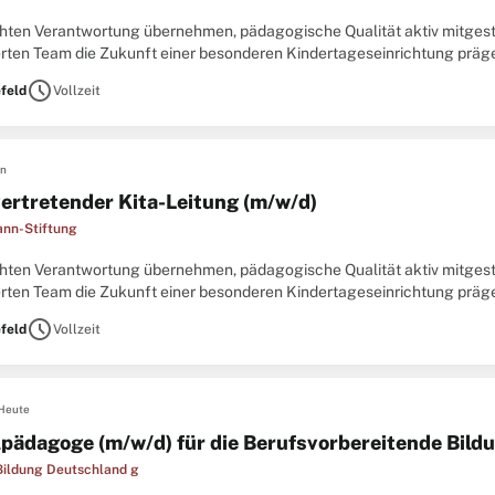
hten Verantwortung übernehmen, pädagogische Qualität aktiv mitges
rten Team die Zukunft einer besonderen Kindertageseinrichtung präge
ulernen! Für unsere KiTa Kindermann-Stiftung suchen wir zum nächstm
schedule
efeld
Vollzeit
en
vertretender Kita-Leitung (m/w/d)
nn-Stiftung
hten Verantwortung übernehmen, pädagogische Qualität aktiv mitges
rten Team die Zukunft einer besonderen Kindertageseinrichtung präge
ulernen!Für unsere KiTa Kindermann-Stiftung suchen wir zum nächstm
schedule
efeld
Vollzeit
Heute
lpädagoge (m/w/d) für die Berufsvorbereitende Bil
Bildung Deutschland g