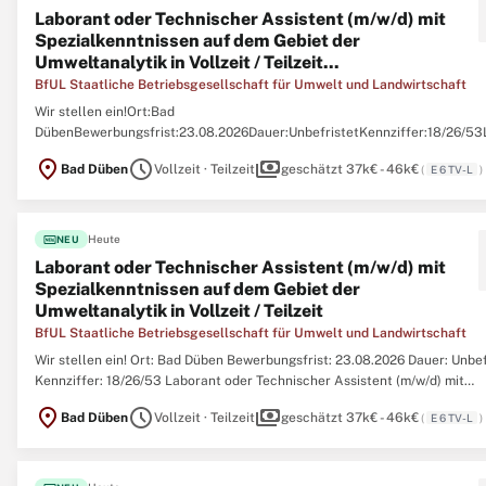
Laborant oder Technischer Assistent (m/w/d) mit
Spezialkenntnissen auf dem Gebiet der
Umweltanalytik in Vollzeit / Teilzeit...
BfUL Staatliche Betriebsgesellschaft für Umwelt und Landwirtschaft
Wir stellen ein!Ort:Bad
DübenBewerbungsfrist:23.08.2026Dauer:UnbefristetKennziffer:18/26/53
oder Technischer Assistent (m/w/d) mit Spezialkenntnissen auf dem Gebi
location_on
schedule
payments
Bad Düben
Vollzeit · Teilzeit
geschätzt 37k€ - 46k€
(
E 6 TV-L
)
UmweltanalytikStaatliche Betriebsgesellschaft für Umwelt und
LandwirtschaftÜber unsDie Staatliche Betriebsgesellschaft für Umwelt ..
fiber_new
Heute
NEU
Laborant oder Technischer Assistent (m/w/d) mit
Spezialkenntnissen auf dem Gebiet der
Umweltanalytik in Vollzeit / Teilzeit
BfUL Staatliche Betriebsgesellschaft für Umwelt und Landwirtschaft
Wir stellen ein! Ort: Bad Düben Bewerbungsfrist: 23.08.2026 Dauer: Unbef
Kennziffer: 18/26/53 Laborant oder Technischer Assistent (m/w/d) mit
Spezialkenntnissen auf dem Gebiet der Umweltanalytik Staatliche
location_on
schedule
payments
Bad Düben
Vollzeit · Teilzeit
geschätzt 37k€ - 46k€
(
E 6 TV-L
)
Betriebsgesellschaft für Umwelt und Landwirtschaft Über uns Die Staatl
Betriebsgesellschaft ...