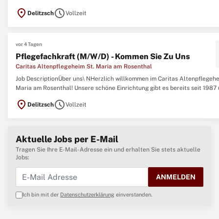
Bewohner:innen jeden Tag ein Lächeln aufs Gesicht. Abgeschlossene
location_on
schedule
Delitzsch
Vollzeit
Berufsausbildung und staatliche Anerkennung\ N Bereitschaft zur Fort- 
Weiterbildung ...
vor 4 Tagen
Pflegefachkraft (M/W/D) - Kommen Sie Zu Uns
Caritas Altenpflegeheim St. Maria am Rosenthal
Job DescriptionÜber uns\ NHerzlich willkommen im Caritas Altenpflegehe
Maria am Rosenthal! Unsere schöne Einrichtung gibt es bereits seit 1987
seither bieten wir bis zu 72 Seniorinnen und Senioren auf unseren drei
location_on
schedule
Delitzsch
Vollzeit
Wohnbereichen ein neues Zuhause. Unsere 30 Mitarbeitenden sind Teil e
motivierten ...
Aktuelle Jobs per E-Mail
Tragen Sie Ihre E-Mail-Adresse ein und erhalten Sie stets aktuelle
Jobs:
ANMELDEN
Ich bin mit der
Datenschutzerklärung
einverstanden.