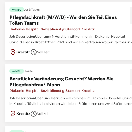
fiber_new
vor 3 Tagen
NEU
Pflegefachkraft (M/W/D) - Werden Sie Teil Eines
Tollen Teams
Diakonie-Hospital Sozialdienst g Standort Krostitz
Job DescriptionÜber uns\ NHerzlich willkommen im Diakonie-Hospital
Sozialdienst in Krostitz!Seit 2021 sind wir ein vertrauensvoller Partner in 
Region, der sich mit Herz und Fachwissen um pflegebedürftige Menschen
location_on
schedule
Krostitz
Vollzeit
kümmert. Mit einem leidenschaftlichen Team von 17 Mitarbeiter:innen be
wir 170 ...
fiber_new
Heute
NEU
Berufliche Veränderung Gesucht? Werden Sie
Pflegefachfrau/-Mann
Diakonie-Hospital Sozialdienst g Standort Krostitz
Job DescriptionÜber uns Herzlich willkommen im Diakonie-Hospital Sozia
in Krostitz!Täglich absolvieren wir sieben Frühtouren und zwei Spättouren
Bezugstouren, um unseren Patient:innen eine individuelle und kontinuierl
location_on
schedule
Krostitz
Vollzeit
Betreuung zu bieten. Führerschein der Klasse B\ N Sie bringen eine ...