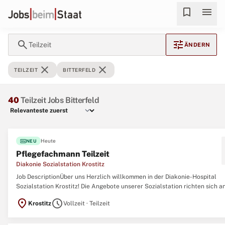
bookmark
menu
search
tune
Teilzeit
ÄNDERN
close
close
TEILZEIT
BITTERFELD
40
Teilzeit Jobs Bitterfeld
fiber_new
Heute
NEU
Pflegefachmann Teilzeit
Diakonie Sozialstation Krostitz
Job DescriptionÜber uns Herzlich willkommen in der Diakonie-Hospital
Sozialstation Krostitz! Die Angebote unserer Sozialstation richten sich a
betreuende Menschen, die in ihrem sozialen Umfeld bleiben möchten und
location_on
schedule
Krostitz
Vollzeit · Teilzeit
pflegende Angehörige. Würdevolle, klient:innenorientierte Einstellung u
...