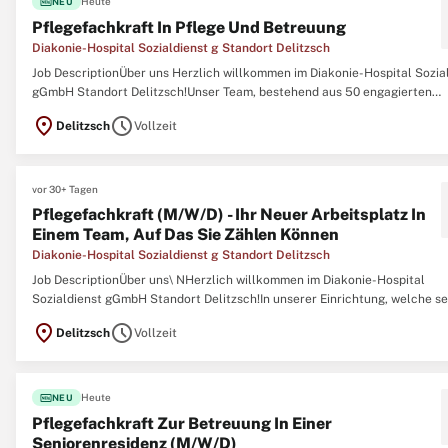
fiber_new
Heute
NEU
Pflegefachkraft In Pflege Und Betreuung
Diakonie-Hospital Sozialdienst g Standort Delitzsch
Job DescriptionÜber uns Herzlich willkommen im Diakonie-Hospital Sozia
gGmbH Standort Delitzsch!Unser Team, bestehend aus 50 engagierten
Mitarbeiter:innen, absolviert täglich 13 Bezugstouren und sorgt so für ei
location_on
schedule
Delitzsch
Vollzeit
persönliche und kontinuierliche Betreuung unserer 400 Klient:innen.Eine
Ausbildung ...
vor 30+ Tagen
Pflegefachkraft (M/W/D) - Ihr Neuer Arbeitsplatz In
Einem Team, Auf Das Sie Zählen Können
Diakonie-Hospital Sozialdienst g Standort Delitzsch
Job DescriptionÜber uns\ NHerzlich willkommen im Diakonie-Hospital
Sozialdienst gGmbH Standort Delitzsch!In unserer Einrichtung, welche se
ein fester Bestandteil der Gemeinschaft ist, widmen wir uns mit Hingabe 
location_on
schedule
Delitzsch
Vollzeit
Professionalität unseren Klient:innen in der Region Delitzsch und Umland
...
fiber_new
Heute
NEU
Pflegefachkraft Zur Betreuung In Einer
Seniorenresidenz (M/W/D)