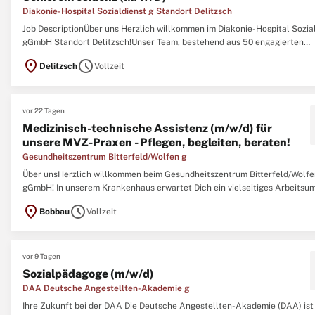
Diakonie-Hospital Sozialdienst g Standort Delitzsch
Job DescriptionÜber uns Herzlich willkommen im Diakonie-Hospital Sozia
gGmbH Standort Delitzsch!Unser Team, bestehend aus 50 engagierten
Mitarbeiter:innen, absolviert täglich 13 Bezugstouren und sorgt so für ei
location_on
schedule
Delitzsch
Vollzeit
persönliche und kontinuierliche Betreuung unserer 400 Klient:innen.Eine
Ausbildung ...
vor 22 Tagen
Medizinisch-technische Assistenz (m/w/d) für
unsere MVZ-Praxen - Pflegen, begleiten, beraten!
Gesundheitszentrum Bitterfeld/Wolfen g
Über unsHerzlich willkommen beim Gesundheitszentrum Bitterfeld/Wolfe
gGmbH! In unserem Krankenhaus erwartet Dich ein vielseitiges Arbeitsum
klaren Strukturen. Mit rund 430 Mitarbeitenden und 411 Betten versorge
location_on
schedule
Bobbau
Vollzeit
jährlich etwa 14.900 stationäre und 17.000 ambulante Patient:innen in in
...
vor 9 Tagen
Sozialpädagoge (m/w/d)
DAA Deutsche Angestellten-Akademie g
Ihre Zukunft bei der DAA Die Deutsche Angestellten-Akademie (DAA) ist