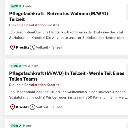
fiber_new
Heute
NEU
Pflegefachkraft - Betreutes Wohnen (M/W/D) -
Teilzeit
Diakonie Sozialstation Krostitz
Job DescriptionÜber uns Herzlich willkommen in der Diakonie-Hospital
Sozialstation Krostitz! Die Angebote unserer Sozialstation richten sich a
betreuende Menschen, die in ihrem sozialen Umfeld bleiben möchten und
location_on
schedule
Krostitz
Vollzeit · Teilzeit
pflegende Angehörige. Würdevolle, klient:innenorientierte Einstellung u
...
fiber_new
vor 3 Tagen
NEU
Pflegefachkraft (M/W/D) In Teilzeit - Werde Teil Eines
Tollen Teams
Diakonie Sozialstation Krostitz
Job DescriptionÜber uns\ NHerzlich willkommen in der Diakonie-Hospital
Sozialstation Krostitz! Wir betreuen insgesamt 350 Patient:innen in vier
Standorten. Unsere Standorte in Delitzsch, Torgau, Krostitz und Bad Düb
location_on
schedule
Krostitz
Vollzeit · Teilzeit
fahren täglich mehrere Bezugstouren. Die Touren werden je nach Bedarf
alleine ...
fiber_new
Heute
NEU