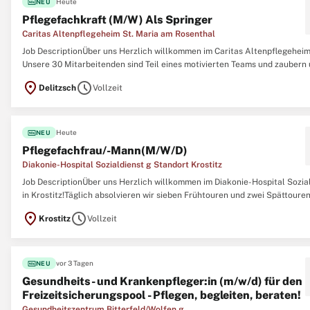
fiber_new
Heute
NEU
Pflegefachkraft (M/W) Als Springer
Caritas Altenpflegeheim St. Maria am Rosenthal
Job DescriptionÜber uns Herzlich willkommen im Caritas Altenpflegeheim
Unsere 30 Mitarbeitenden sind Teil eines motivierten Teams und zaubern
Bewohner:innen jeden Tag ein Lächeln aufs Gesicht. Abgeschlossene
location_on
schedule
Delitzsch
Vollzeit
Berufsausbildung und staatliche Anerkennung\ N Bereitschaft zur Fort- 
Weiterbildung ...
fiber_new
Heute
NEU
Pflegefachfrau/-Mann(M/W/D)
Diakonie-Hospital Sozialdienst g Standort Krostitz
Job DescriptionÜber uns Herzlich willkommen im Diakonie-Hospital Sozia
in Krostitz!Täglich absolvieren wir sieben Frühtouren und zwei Spättouren
Bezugstouren, um unseren Patient:innen eine individuelle und kontinuierl
location_on
schedule
Krostitz
Vollzeit
Betreuung zu bieten. Führerschein der Klasse B\ N Sie bringen eine ...
fiber_new
vor 3 Tagen
NEU
Gesundheits- und Krankenpfleger:in (m/w/d) für den
Freizeitsicherungspool - Pflegen, begleiten, beraten!
Gesundheitszentrum Bitterfeld/Wolfen g