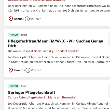
Über unsHerzlich willkommen beim Gesundheitszentrum Bitterfeld/Wolfe
gGmbH! In unserem Krankenhaus erwartet Dich ein vielseitiges Arbeitsum
klaren Strukturen. Mit rund 430 Mitarbeitenden und 411 Betten versorge
location_on
schedule
Bobbau
Vollzeit
jährlich etwa 14.900 stationäre und 17.000 ambulante Patient:innen in in
...
fiber_new
Heute
NEU
Pflegefachfrau/Mann (M/W/D) - Wir Suchen Genau
Dich
Diakonie-Hospital Sozialdienst g Standort Krostitz
Job DescriptionÜber uns Herzlich willkommen im Diakonie-Hospital Sozia
in Krostitz!Täglich absolvieren wir sieben Frühtouren und zwei Spättouren
Bezugstouren, um unseren Patient:innen eine individuelle und kontinuierl
location_on
schedule
Krostitz
Vollzeit
Betreuung zu bieten. Führerschein der Klasse B\ N Sie bringen eine ...
fiber_new
Heute
NEU
Springer Pflegefachkraft
Caritas Altenpflegeheim St. Maria am Rosenthal
Job DescriptionÜber uns Herzlich willkommen im Caritas Altenpflegeheim
Unsere 30 Mitarbeitenden sind Teil eines motivierten Teams und zaubern