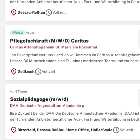
der führenden Anbieter beruflicher Aus-, Fort- und Weiterbildung in Deut
Mit mehr als 350 Standorten ist sie eines der bundesweit größten Unte
location_on
schedule
Dessau-Roßlau
Vollzeit
für berufliche Bildung. Mit einer Vielzahl von Angeboten unterstützen ...
fiber_new
Heute
NEU
Pflegefachkraft (M/W/D) Caritas
Caritas Altenpflegeheim St. Maria am Rosenthal
Job DescriptionÜber uns Herzlich willkommen im Caritas Altenpflegeheim
Unsere 30 Mitarbeitenden sind Teil eines motivierten Teams und zaubern
Bewohner:innen jeden Tag ein Lächeln aufs Gesicht. Abgeschlossene
location_on
schedule
Delitzsch
Vollzeit
Berufsausbildung und staatliche Anerkennung\ N Bereitschaft zur Fort- 
Weiterbildung ...
vor 9 Tagen
Sozialpädagoge (m/w/d)
DAA Deutsche Angestellten-Akademie g
Ihre Zukunft bei der DAA Die Deutsche Angestellten-Akademie (DAA) ist
der führenden Anbieter beruflicher Aus-, Fort- und Weiterbildung in Deut
Mit mehr als 350 Standorten ist sie eines der bundesweit größten Unte
location_on
schedule
Bitterfeld, Dessau-Roßlau, Home Office, Halle/Saale
Vollzeit
für berufliche Bildung. Mit einer Vielzahl von Angeboten unterstützen ...