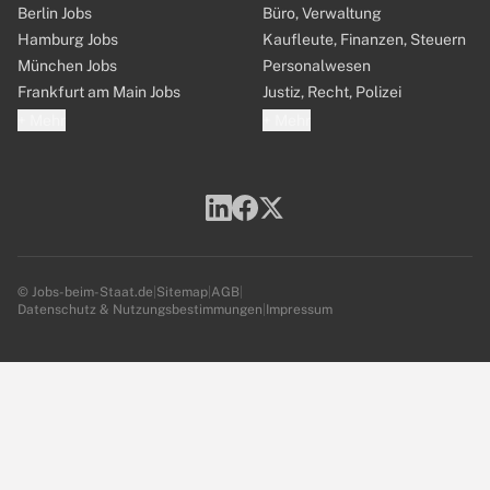
Berlin Jobs
Büro, Verwaltung
Hamburg Jobs
Kaufleute, Finanzen, Steuern
München Jobs
Personalwesen
Frankfurt am Main Jobs
Justiz, Recht, Polizei
+ Mehr
+ Mehr
© Jobs-beim-Staat.de
|
Sitemap
|
AGB
|
Datenschutz & Nutzungsbestimmungen
|
Impressum