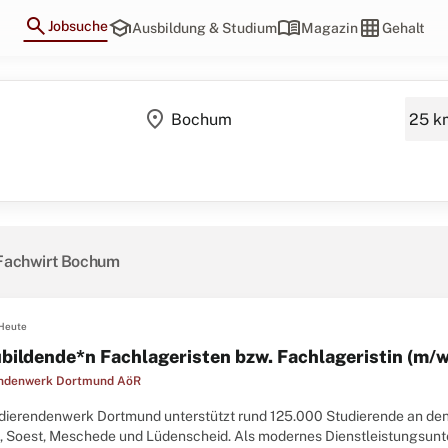
search
school
menu_book
grid_on
Jobsuche
Ausbildung & Studium
Magazin
Gehalt
location_on
Fachwirt Bochum
Heute
bildende*n Fachlageristen bzw. Fachlageristin (m/w
endenwerk Dortmund AöR
dierendenwerk Dortmund unterstützt rund 125.000 Studierende an d
n, Soest, Meschede und Lüdenscheid. Als modernes Dienstleistungsunte