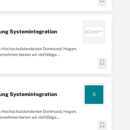
tung Systemintegration
en Hochschulstandorten Dortmund, Hagen,
rnehmen bieten wir vielfältige
nanzierung ...
bookmark
tung Systemintegration
S
en Hochschulstandorten Dortmund, Hagen,
rnehmen bieten wir vielfältige
nanzierung ...
bookmark