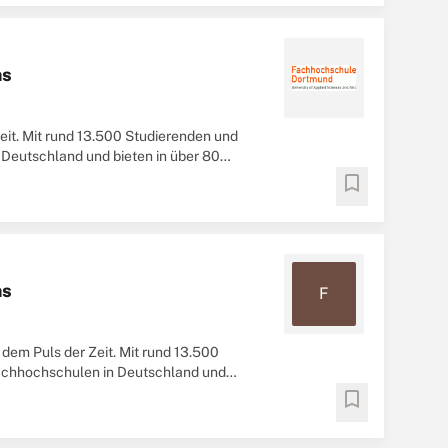
ms
it. Mit rund 13.500 Studierenden und
Deutschland und bieten in über 80
 Wirtschafts ...
bookmark
ms
F
dem Puls der Zeit. Mit rund 13.500
achhochschulen in Deutschland und
ik, in ...
bookmark