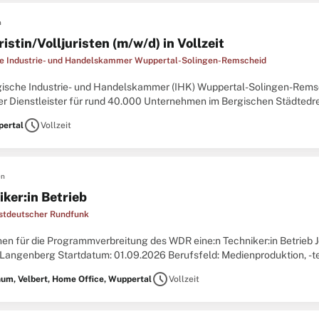
n
ristin/Volljuristen (m/w/d) in Vollzeit
e Industrie- und Handelskammer Wuppertal-Solingen-Remscheid
gische Industrie- und Handelskammer (IHK) Wuppertal-Solingen-Remsc
r Dienstleister für rund 40.000 Unternehmen im Bergischen Städtedre
sbereichs Starthilfe, Unternehmensförderung und Recht einenVolljurist
schedule
ertal
Vollzeit
en
iker:in Betrieb
tdeutscher Rundfunk
hen für die Programmverbreitung des WDR eine:n Techniker:in Betrieb 
/Langenberg Startdatum: 01.09.2026 Berufsfeld: Medienproduktion, -te
 Die WDR-Programmverbreitung sorgt dafür, dass Inhalte zuverlässig übe
schedule
um, Velbert, Home Office, Wuppertal
Vollzeit