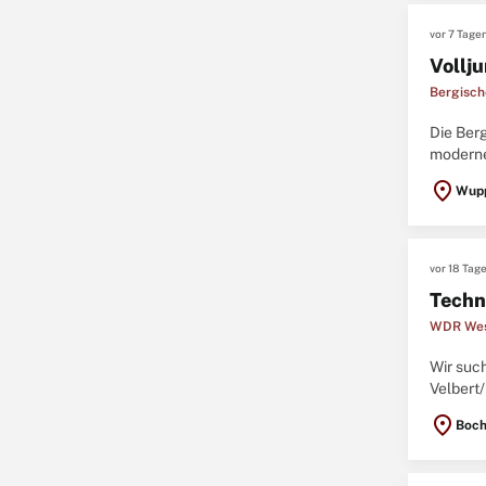
vor 7 Tage
Vollju
Bergisch
Die Ber
moderne
Geschäft
location_on
Wupp
vor 18 Tag
Techn
WDR Wes
Wir suc
Velbert
Vollzeit
location_on
Boch