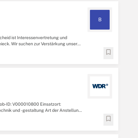
B
heid ist Interessenvertretung und
ieck. Wir suchen zur Verstärkung unseres
 ( ...
bookmark
Job-ID: V000010800 Einsatzort:
chnik und -gestaltung Art der Anstellung:
r ...
bookmark