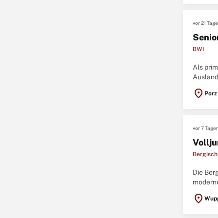
vor 21 Tag
Senio
BWI
Als prim
Ausland
und Eins
location_on
Porz
vor 7 Tage
Vollju
Bergisch
Die Ber
moderne
Geschäft
location_on
Wupp