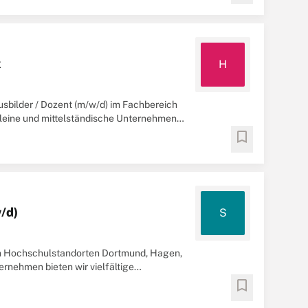
k
H
sbilder / Dozent (m/w/d) im Fachbereich
 kleine und mittelständische Unternehmen
bookmark
/d)
S
en Hochschulstandorten Dortmund, Hagen,
rnehmen bieten wir vielfältige
nanzierung ...
bookmark