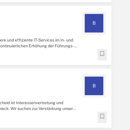
B
ere und effiziente IT-Services im In- und
kontinuierlichen Erhöhung der Führungs-
bookmark
B
heid ist Interessenvertretung und
ieck. Wir suchen zur Verstärkung unseres
 ( ...
bookmark