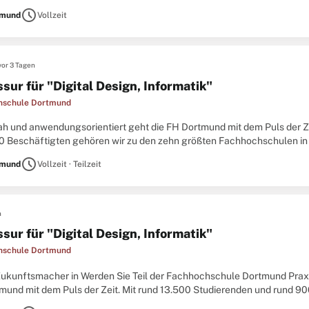
gen in den Bereichen Gastronomie, Wohnen, Kinderbetreuung, Studienfi
schedule
tmund
Vollzeit
vor 3 Tagen
sur für "Digital Design, Informatik"
hschule Dortmund
ah und anwendungsorientiert geht die FH Dortmund mit dem Puls der Ze
0 Beschäftigten gehören wir zu den zehn größten Fachhochschulen in 
ängen Bachelor- und Masterabschlüsse in der Informatik, in Ingenieur-,
schedule
tmund
Vollzeit · Teilzeit
n
sur für "Digital Design, Informatik"
hschule Dortmund
ukunftsmacher in Werden Sie Teil der Fachhochschule Dortmund Praxi
mund mit dem Puls der Zeit. Mit rund 13.500 Studierenden und rund 90
 Fachhochschulen in Deutschland und bieten in rund 70 Studiengängen 