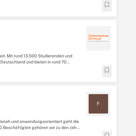
nanzierung ...
bookmark
it. Mit rund 13.500 Studierenden und
Deutschland und bieten in rund 70
 Wirtschafts ...
bookmark
F
snah und anwendungsorientiert geht die
0 Beschäftigten gehören wir zu den zehn
...
bookmark