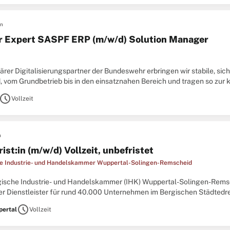
en
r Expert SASPF ERP (m/w/d) Solution Manager
ärer Digitalisierungspartner der Bundeswehr erbringen wir stabile, sich
, vom Grundbetrieb bis in den einsatznahen Bereich und tragen so zur 
atzfähigkeit der Bundeswehr bei. Mit über 8.000 Kolleg*innen ...
schedule
Vollzeit
n
rist:in (m/w/d) Vollzeit, unbefristet
e Industrie- und Handelskammer Wuppertal-Solingen-Remscheid
gische Industrie- und Handelskammer (IHK) Wuppertal-Solingen-Remsc
r Dienstleister für rund 40.000 Unternehmen im Bergischen Städtedre
sbereichs Starthilfe, Unternehmensförderung und Recht einenVolljurist
schedule
ertal
Vollzeit