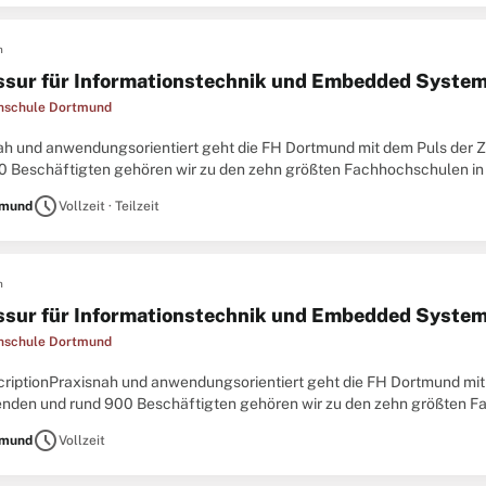
n
ssur für Informationstechnik und Embedded Syste
hschule Dortmund
ah und anwendungsorientiert geht die FH Dortmund mit dem Puls der Ze
0 Beschäftigten gehören wir zu den zehn größten Fachhochschulen in 
ängen Bachelor- und Masterabschlüsse in der Informatik, in Ingenieur-,
schedule
tmund
Vollzeit · Teilzeit
n
ssur für Informationstechnik und Embedded Syste
hschule Dortmund
criptionPraxisnah und anwendungsorientiert geht die FH Dortmund mit 
enden und rund 900 Beschäftigten gehören wir zu den zehn größten F
n über 80 Studiengängen Bachelor- und Masterabschlüsse in der Informat
schedule
tmund
Vollzeit