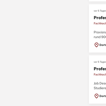
vor 5 Tage
Profe
Fachhoc
Praxisn
rund 90
Studieng
location_on
Dor
vor 5 Tage
Profe
Fachhoc
Job Des
Studier
bieten i
location_on
Dor