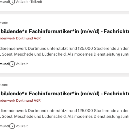
schedule
tmund
Vollzeit · Teilzeit
Heute
bildende*n Fachinformatiker*in (m/w/d) - Fachrich
endenwerk Dortmund AöR
dierendenwerk Dortmund unterstützt rund 125.000 Studierende an d
n, Soest, Meschede und Lüdenscheid. Als modernes Dienstleistungsunte
gen in den Bereichen Gastronomie, Wohnen, Kinderbetreuung, Studienfi
schedule
tmund
Vollzeit
Heute
bildende*n Fachinformatiker*in (m/w/d) - Fachrich
endenwerk Dortmund AöR
dierendenwerk Dortmund unterstützt rund 125.000 Studierende an d
n, Soest, Meschede und Lüdenscheid. Als modernes Dienstleistungsunte
gen in den Bereichen Gastronomie, Wohnen, Kinderbetreuung, Studienfi
schedule
tmund
Vollzeit