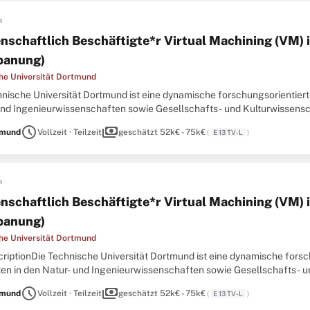
n
nschaftlich Beschäftigte*r Virtual Machining (VM) 
panung)
he Universität Dortmund
nische Universität Dortmund ist eine dynamische forschungsorientierte
und Ingenieurwissenschaften sowie Gesellschafts- und Kulturwissensc
leisten rund 6.700 Beschäftigte täglich einen Beitrag, um drängende F
schedule
payments
tmund
Vollzeit · Teilzeit
geschätzt 52k€ - 75k€
(
E 13 TV-L
)
n
nschaftlich Beschäftigte*r Virtual Machining (VM) 
panung)
he Universität Dortmund
riptionDie Technische Universität Dortmund ist eine dynamische forsch
ten in den Natur- und Ingenieurwissenschaften sowie Gesellschafts- 
ionalen Campus leisten rund 6.700 Beschäftigte täglich einen Beitrag, .
schedule
payments
tmund
Vollzeit · Teilzeit
geschätzt 52k€ - 75k€
(
E 13 TV-L
)