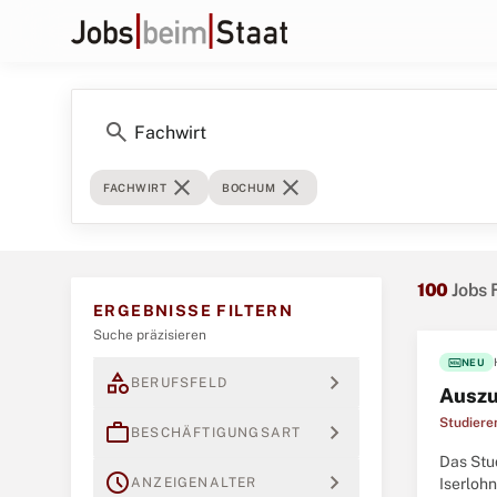
search
close
close
FACHWIRT
BOCHUM
100
Jobs 
ERGEBNISSE FILTERN
Suche präzisieren
fiber_new
NEU
category
expand_more
BERUFSFELD
Auszu
Studier
work
expand_more
BESCHÄFTIGUNGSART
Das Stu
schedule
expand_more
ANZEIGENALTER
Iserloh