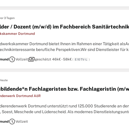
vor 3 Tagen
lder / Dozent (m/w/d) im Fachbereich Sanitärtechni
kskammer Dortmund
dwerkskammer Dortmund bietet Ihnen im Rahmen einer Tätigkeit alsAu
echnikinteressante berufliche Perspektiven.Wir sind Dienstleister für
dwerks in der Region und suchen Sie als Unterstützung in unserem ...
schedule
payments
tmund
Vollzeit
geschätzt 46k€ - 58k€
(
E 10 TV-L
)
Heute
bildende*n Fachlageristen bzw. Fachlageristin (m/w
endenwerk Dortmund AöR
dierendenwerk Dortmund unterstützt rund 125.000 Studierende an d
n, Soest, Meschede und Lüdenscheid. Als modernes Dienstleistungsunte
gen in den Bereichen Gastronomie, Wohnen, Kinderbetreuung, Studienfi
schedule
tmund
Vollzeit