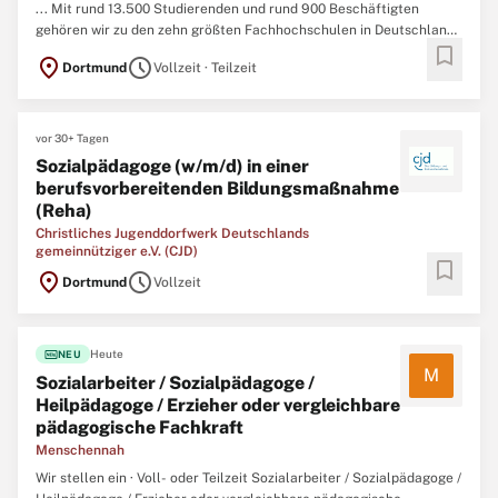
... Mit rund 13.500 Studierenden und rund 900 Beschäftigten
gehören wir zu den zehn größten Fachhochschulen in Deutschland
bookmark
und bieten in über 80 Studiengängen Bachelor- und
location_on
schedule
Dortmund
Vollzeit · Teilzeit
Masterabschlüsse in der Informatik, in Ingenieur-, Wirtschafts- und
Sozialwissenschaften
sowie in den Bereichen Architektur und
Design ...
vor 30+ Tagen
Sozialpädagoge (w/m/d) in einer
berufsvorbereitenden Bildungsmaßnahme
(Reha)
Christliches Jugenddorfwerk Deutschlands
gemeinnütziger e.V. (CJD)
bookmark
location_on
schedule
Dortmund
Vollzeit
fiber_new
Heute
NEU
M
Sozialarbeiter / Sozialpädagoge /
Heilpädagoge / Erzieher oder vergleichbare
pädagogische Fachkraft
Menschennah
Wir stellen ein · Voll- oder Teilzeit Sozialarbeiter / Sozialpädagoge /