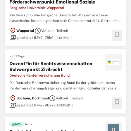
Förderschwerpunkt Emotional Soziale
Bergische Universität Wuppertal
Job DescriptionDie Bergische Universität Wuppertal ist eine
dynamische, forschungsorientierte Campusuniversität. Getreu ihres
Leitmotivs "Verstehen, Vermitteln, Gestalten" widmet sie sich den
location_on
schedule
Wuppertal
Vollzeit · Teilzeit
großen gesellschaftlichen Herausforderungen in Wissenschaft,
bookmark
payments
Bildung, Kultur, Wirtschaft, Gesellschaft, Technik ...
geschätzt 52k€ - 75k€
(
E 13 TV-L
)
vor 12 Tagen
Dozent*in für Rechtswissenschaften
Schwerpunkt Zivilrecht
Deutsche Rentenversicherung Bund
Die Deutsche Rentenversicherung Bund ist der größte deutsche
Rentenversicherungsträger und damit ein Grundpfeiler der sozialen
Sicherheit in Deutschland. Wir begleiten die Menschen ihr
location_on
schedule
Bochum, Dortmund
Vollzeit · Teilzeit
gesamtes Leben lang – vom Berufsanfang bis ins Rentenalter. 24,2
bookmark
payments
Millionen Versicherte, 10,8 Millionen Rentner*innen ...
geschätzt 67k€ - 96k€
(
E 14 TVöD
)
fiber_new
Heute
NEU
Ö