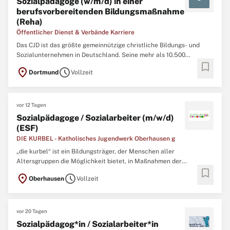
Sozialpädagoge (w/m/d) in einer
berufsvorbereitenden Bildungsmaßnahme
(Reha)
Öffentlicher Dienst & Verbände Karriere
Das CJD ist das größte gemeinnützige christliche Bildungs- und
Sozialunternehmen in Deutschland. Seine mehr als 10.500
bookmark
Mitarbeitenden fördern und begleiten Kinder, Jugendliche und
location_on
schedule
Dortmund
Vollzeit
Erwachsene an über 350 Standorten in Kitas, Schulen,
Berufsbildungswerken und Lehrbetrieben, in Kliniken, Reha-
Einrichtungen ...
vor 12 Tagen
Sozialpädagoge / Sozialarbeiter (m/w/d)
(ESF)
DIE KURBEL - Katholisches Jugendwerk Oberhausen g
„die kurbel“ ist ein Bildungsträger, der Menschen aller
Altersgruppen die Möglichkeit bietet, in Maßnahmen der
bookmark
beruflichen Orientierung und Berufsvorbereitung, in Ausbildung,
location_on
schedule
Oberhausen
Vollzeit
Stabilisierungs- und Qualifizierungsprojekten und
unterschiedlichen Beschäftigungsprogrammen mitzuarbeiten und
sich für einen ...
vor 20 Tagen
Sozialpädagog*in / Sozialarbeiter*in