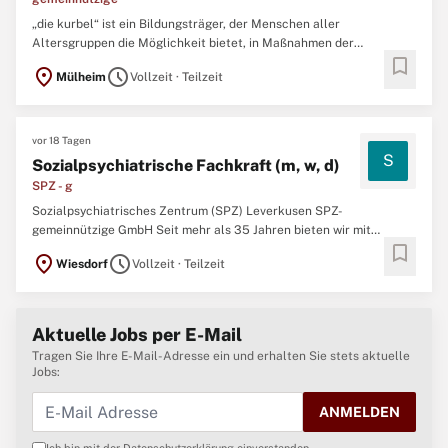
„die kurbel“ ist ein Bildungsträger, der Menschen aller
Altersgruppen die Möglichkeit bietet, in Maßnahmen der
bookmark
beruflichen Orientierung und Berufsvorbereitung, in Ausbildung,
location_on
schedule
Mülheim
Vollzeit · Teilzeit
Stabilisierungs- und Qualifizierungsprojekten und
unterschiedlichen Beschäftigungsprogrammen mitzuarbeiten und
sich für einen ...
vor 18 Tagen
S
Sozialpsychiatrische Fachkraft (m, w, d)
SPZ - g
Sozialpsychiatrisches Zentrum (SPZ) Leverkusen SPZ-
gemeinnützige GmbH Seit mehr als 35 Jahren bieten wir mit
bookmark
inzwischen 70 Mitarbeitenden an 6 Standorten in Leverkusen
location_on
schedule
Wiesdorf
Vollzeit · Teilzeit
kompetente Hilfen für Menschen mit psychischen Problemen. Die
Sozialpsychiatrische Ambulanz ist bei psychischen Problemen die
erste ...
Aktuelle Jobs per E-Mail
Tragen Sie Ihre E-Mail-Adresse ein und erhalten Sie stets aktuelle
Jobs:
ANMELDEN