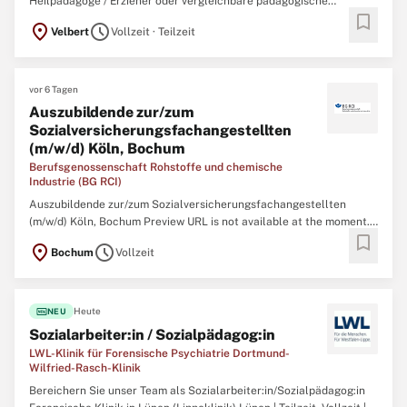
Heilpädagoge / Erzieher oder vergleichbare pädagogische
bookmark
Fachkraft (m/w/d) Für unsere intensivpädagogischen Einzel- und
location_on
schedule
Velbert
Vollzeit · Teilzeit
Zweiersettings Du möchtest Kinder und Jugendliche nachhaltig in
ihrer Entwicklung begleiten und in einem engagierten ...
vor 6 Tagen
Auszubildende zur/zum
Sozialversicherungsfachangestellten
(m/w/d) Köln, Bochum
Berufsgenossenschaft Rohstoffe und chemische
Industrie (BG RCI)
Auszubildende zur/zum Sozialversicherungsfachangestellten
(m/w/d) Köln, Bochum Preview URL is not available at the moment.
bookmark
The current status is created. Please try again in a few minutes. ...
location_on
schedule
Bochum
Vollzeit
fiber_new
Heute
NEU
Sozialarbeiter:in / Sozialpädagog:in
LWL-Klinik für Forensische Psychiatrie Dortmund-
Wilfried-Rasch-Klinik
Bereichern Sie unser Team als Sozialarbeiter:in/Sozialpädagog:in