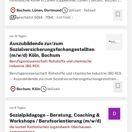
Forensische Klinik in Lünen (Lippeklinik) Lünen | Teilzeit, Vollzeit |
Unbefristet | zum frühestmöglichen Eintrittstermin Die LWL-Klinik
location_on
schedule
Bochum, Lünen, Dortmund
Vollzeit · Teilzeit
für Forensische Psychiatrie in Lünen wird voraussichtlich ab dem 2.
bookmark
payments
Quartal 2027 auf dem Gelände der ...
geschätzt 50k€ - 70k€
(
S 12 TVöD
)
vor 10 Tagen
Auszubildende zur/zum
Sozialversicherungsfachangestellten
(m/w/d) Köln, Bochum
Berufsgenossenschaft Rohstoffe und chemische
Industrie (BG RCI)
Berufsgenossenschaft Rohstoffe und chemische Industrie (BG RCI)
-- Auszubildende zur/zum Sozialversicherungsfachangestellten
bookmark
(m/w/d) Köln, Bochum Mit Wissen und Engagement für andere –
location_on
schedule
Bochum, Köln
Vollzeit
Beginnen Sie Ihre Ausbildung in der Sozialversicherung! Die BG RCI
ist ein moderner Dienstleister der gesetzlichen Unfallversicherung
...
vor 8 Tagen
D
Sozialpädagoge – Beratung, Coaching &
Workshops / Berufsorientierung (m/w/d)
die kurbel Katholisches Jugendwerk Oberhausen
gemeinnützige