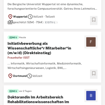
Die Bergische Universität Wuppertal ist eine dynamische,
forschungsorientierte Campusuniversität. Getreu ihres Leitmotivs
„Verstehen, Vermitteln, Gestalten“ widmet sie sich den großen
location_on
schedule
Wuppertal
Vollzeit · Teilzeit
gesellschaftlichen Herausforderungen in Wissenschaft, Bildung,
bookmark
payments
Kultur, Wirtschaft, Gesellschaft, Technik und Umwelt. ...
geschätzt 52k€ - 75k€
(
E 13 TV-L
)
fiber_new
Heute
NEU
F
Initiativbewerbung als
Wissenschaftliche*r Mitarbeiter*in
(m/w/d) (Direkteinstieg)
Fraunhofer ISST
... Informatik, Wirtschaftsinformatik, Medizininformatik,
Wirtschaftsingenieurwesen, Logistik, BWL,
bookmark
Wirtschaftswissenschaften,
Sozialwissenschaften
) • Spaß an der
location_on
schedule
Dortmund
Vollzeit
Arbeit in einem forschungsorientierten Umfeld • Eine hohe Affinität
zu innovativen Technologien und die Bereitschaft, Dich in neue
Technologien ...
fiber_new
vor 2 Tagen
NEU
B
Doktorandin Im Arbeitsbereich
Rehabilitationswissenschaften Im