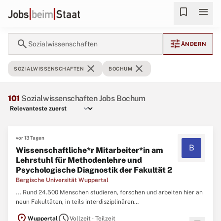
bookmark
menu
search
tune
Sozialwissenschaften
ÄNDERN
close
close
SOZIALWISSENSCHAFTEN
BOCHUM
101
Sozialwissenschaften Jobs Bochum
vor 13 Tagen
B
Wissenschaftliche*r Mitarbeiter*in am
Lehrstuhl für Methodenlehre und
Psychologische Diagnostik der Fakultät 2
Bergische Universität Wuppertal
... Rund 24.500 Menschen studieren, forschen und arbeiten hier an
neun Fakultäten, in teils interdisziplinären
Forschungseinrichtungen oder in der Verwaltung.In der Fakultät für
location_on
schedule
Wuppertal
Vollzeit · Teilzeit
Human- und
Sozialwissenschaften
, im Institut für Psychologie,