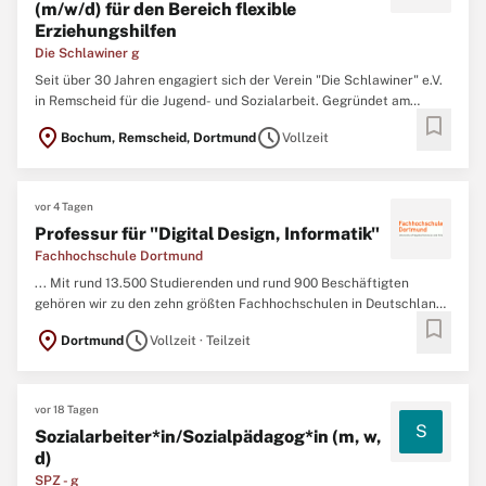
(m/w/d) für den Bereich flexible
Erziehungshilfen
Die Schlawiner g
Seit über 30 Jahren engagiert sich der Verein "Die Schlawiner" e.V.
in Remscheid für die Jugend- und Sozialarbeit. Gegründet am
bookmark
04.01.1992 als Nachfolger der "INITIATIVE OFFENE JUGENDARBEIT
location_on
schedule
Bochum, Remscheid, Dortmund
Vollzeit
LÜTTRINGHAUSEN", war es von Anfang an unser Ziel, das
städtische Jugendzentrum zu unterstützen und in diesem
Veranstaltungen ...
vor 4 Tagen
Professur für "Digital Design, Informatik"
Fachhochschule Dortmund
... Mit rund 13.500 Studierenden und rund 900 Beschäftigten
gehören wir zu den zehn größten Fachhochschulen in Deutschland
bookmark
und bieten in rund 70 Studiengängen Bachelor- und
location_on
schedule
Dortmund
Vollzeit · Teilzeit
Masterabschlüsse in der Informatik, in Ingenieur-, Wirtschafts- und
Sozialwissenschaften
sowie in den Bereichen Architektur und
Design ...
vor 18 Tagen
S
Sozialarbeiter*in/Sozialpädagog*in (m, w,
d)
SPZ - g