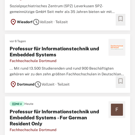
Sozialpsychiatrisches Zentrum (SPZ) Leverkusen SPZ-
gemeinnützige GmbH Seit mehr als 35 Jahren bieten wir mit
bookmark
inzwischen 70 Mitarbeitenden an 6 Standorten in Leverkusen
location_on
schedule
Wiesdorf
Vollzeit · Teilzeit
kompetente Hilfen für Menschen mit psychischen Problemen. In
unseren besonderen Wohnformen, dem Wohnhaus Opladen und der
Wohngruppe ...
vor 6 Tagen
Professur für Informationstechnik und
Embedded Systems
Fachhochschule Dortmund
... Mit rund 13.500 Studierenden und rund 900 Beschäftigten
gehören wir zu den zehn größten Fachhochschulen in Deutschland
bookmark
und bieten in über 80 Studiengängen Bachelor- und
location_on
schedule
Dortmund
Vollzeit · Teilzeit
Masterabschlüsse in der Informatik, in Ingenieur-, Wirtschafts- und
Sozialwissenschaften
sowie in den Bereichen Architektur und
Design ...
fiber_new
Heute
NEU
F
Professur für Informationstechnik und
Embedded Systems - For German
Resident Only
Fachhochschule Dortmund