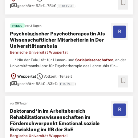
bookmark
payments
Lehrgebiet Methodenlehre und Psychologische Diagnostik, suchen
geschätzt 52k€ - 75k€
(
E 13 TV-L
)
wir ...
fiber_new
vor 3 Tagen
NEU
B
Psychologischer Psychotherapeutin Als
Wissenschaftlicher Mitarbeiterin In Der
Universitätsambula
Bergische Universität Wuppertal
... .\ NIn der Fakultät für Human- und
Sozialwissenschaften
, an der
Universitätsambulanz für Psychotherapie des Lehrstuhls für
Klinische Psychologie und Psychotherapie suchen wir
location_on
schedule
Wuppertal
Vollzeit · Teilzeit
Unterstützung.\ NDie Universitätsambulanz bietet
bookmark
payments
verhaltenstherapeutisch Behandlung von psychischen
geschätzt 58k€ - 83k€
(
E 14 TV-L
)
Erkrankungen bei Erwachsenen ...
vor 26 Tagen
B
Doktorand*in im Arbeitsbereich
Rehabilitationswissenschaften im
Förderschwerpunkt Emotional soziale
Entwicklung im IfB der SoE
Bergische Universität Wuppertal