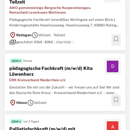
Teilzeit
AWO gemeinnützige Bergische Kooperationsges.
Remscheid Leverkusen Mettmann
Pädagogische Fachkraft (m/w/d)Das Wichtigste auf einen Blick:[
Kindertagesstätte Haselnussweg, Haselnussweg 7, 40880 Ratingen
] [ Region: Nordrhein-Westfalen / Kreis Mettmann ] [ Zum / ab:
location_on
schedule
Ratingen
Vollzeit · Teilzeit
01.08.2026 ] [ Festanstellung ] [ Teilzeit - flexibel Vollzeit ]Komm in
bookmark
payments
unser Team und beweg
geschätzt 45k€ - 60k€
(
S 8a TVöD
)
fiber_new
Heute
NEU
D
pädagogische Fachkraft (m/w/d) Kita
Löwenherz
DRK Kreisverband Niederrhein e.V.
Gestalten Sie mit uns die Zukunft – wir freuen uns auf Sie! Wir sind
das Deutsche Rote Kreuz - Kreisverband Niederrhein e.V. – einer
bookmark
der größten Wohlfahrtsverbände im Kreis Wesel. Mit über 500
location_on
schedule
Hünxe
Vollzeit
engagierten Mitarbeitenden setzen wir uns tagtäglich für das Wohl
der Menschen in unserer
fiber_new
vor 2 Tagen
NEU
A
Palliativfachkraft (m/w/d) mit