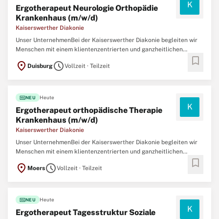
K
Ergotherapeut Neurologie Orthopädie
Krankenhaus (m/w/d)
Kaiserswerther Diakonie
Unser UnternehmenBei der Kaiserswerther Diakonie begleiten wir
Menschen mit einem klientenzentrierten und ganzheitlichen
bookmark
Therapieansatz. Für den Ausbau unseres ergotherapeutischen
location_on
schedule
Duisburg
Vollzeit · Teilzeit
Schwerpunktes in den Bereichen Neurologie und Orthopädie
suchen wir engagierte Ergotherapeut, die eigene
fiber_new
Heute
NEU
K
Ergotherapeut orthopädische Therapie
Krankenhaus (m/w/d)
Kaiserswerther Diakonie
Unser UnternehmenBei der Kaiserswerther Diakonie begleiten wir
Menschen mit einem klientenzentrierten und ganzheitlichen
bookmark
Therapieansatz. Für den Ausbau unseres ergotherapeutischen
location_on
schedule
Moers
Vollzeit · Teilzeit
Schwerpunktes in den Bereichen Neurologie und Orthopädie
suchen wir engagierte Ergotherapeut, die eigene
fiber_new
Heute
NEU
K
Ergotherapeut Tagesstruktur Soziale