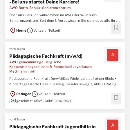
- Bei uns startet Deine Karriere!
AWO Berta-Schulz-Seniorenzentrum
Über uns Herzlich willkommen im AWO Berta-Schulz-
Seniorenzentrum! Seit dem 1. Vergewissern Sie sich, dass alle Ihre
bookmark
Bewerbungsunterlagen aktuell und in Ordnung sind, bevor Sie sich
location_on
schedule
Herne
Vollzeit · Teilzeit
für diese Stelle bewerben. Januar 2023 sind wir eine engagierte
Einrichtung, die sich der Versorgung
vor 6 Tagen
A
Pädagogische Fachkraft (m/w/d)
AWO gemeinnützige Bergische
Kooperationsgesellschaft Remscheid Leverkusen
Mettmann mbH
Pädagogische Fachkraft (m/w/d)Das Wichtigste auf einen Blick: •
Kindertagesstätte Haselnussweg, Haselnussweg 7, 40880 Ratingen
] [ Region: Nordrhein-Westfalen / Kreis Mettmann ] • Zum / ab:
location_on
schedule
Ratingen
Vollzeit · Teilzeit
01.08.2026 ] [ Festanstellung ] [ Teilzeit - flexibel Vollzeit ]Komm in
bookmark
payments
unser Team und
geschätzt 45k€ - 60k€
(
S 8a TVöD
)
vor 6 Tagen
A
Pädagogische Fachkraft Jugendhilfe in