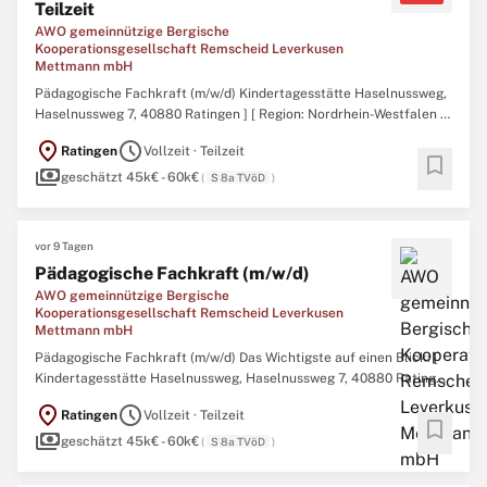
Teilzeit
AWO gemeinnützige Bergische
Kooperationsgesellschaft Remscheid Leverkusen
Mettmann mbH
Pädagogische Fachkraft (m/w/d) Kindertagesstätte Haselnussweg,
Haselnussweg 7, 40880 Ratingen ] [ Region: Nordrhein-Westfalen /
Kreis Mettmann ] [ Zum / ab: 01.08.2026 ] [ Festanstellung ] [ Teilzeit
location_on
schedule
Ratingen
Vollzeit · Teilzeit
- flexibel Vollzeit ] Unterstütze unser Team als pädagogische
bookmark
payments
Fachkraft (m/w/d) mit
geschätzt 45k€ - 60k€
(
S 8a TVöD
)
vor 9 Tagen
Pädagogische Fachkraft (m/w/d)
AWO gemeinnützige Bergische
Kooperationsgesellschaft Remscheid Leverkusen
Mettmann mbH
Pädagogische Fachkraft (m/w/d) Das Wichtigste auf einen Blick: [
Kindertagesstätte Haselnussweg, Haselnussweg 7, 40880 Ratingen
] [ Region: Nordrhein-Westfalen / Kreis Mettmann ] [ Zum / ab:
location_on
schedule
Ratingen
Vollzeit · Teilzeit
01.08.2026 ] [ Festanstellung ] [ Teilzeit - flexibel Vollzeit ] Komm in
bookmark
payments
unser Team und beweg
geschätzt 45k€ - 60k€
(
S 8a TVöD
)