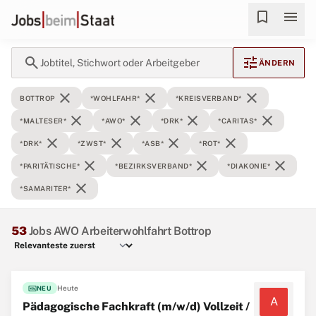
bookmark
menu
search
tune
Jobtitel, Stichwort oder Arbeitgeber
ÄNDERN
close
close
close
BOTTROP
*WOHLFAHR*
*KREISVERBAND*
close
close
close
close
*MALTESER*
*AWO*
*DRK*
*CARITAS*
close
close
close
close
*DRK*
*ZWST*
*ASB*
*ROT*
close
close
close
*PARITÄTISCHE*
*BEZIRKSVERBAND*
*DIAKONIE*
close
*SAMARITER*
53
Jobs AWO Arbeiterwohlfahrt Bottrop
fiber_new
Heute
NEU
A
Pädagogische Fachkraft (m/w/d) Vollzeit /