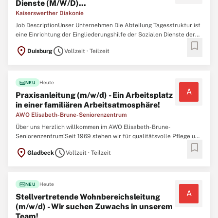
Dienste (M/W/D)...
Kaiserswerther Diakonie
Job DescriptionUnser Unternehmen Die Abteilung Tagesstruktur ist
eine Einrichtung der Eingliederungshilfe der Sozialen Dienste der
bookmark
Kaiserswerther Diakonie. Unsere kreativ/handwerklichen
location_on
schedule
Duisburg
Vollzeit · Teilzeit
Beschäftigungsangebote richten sich an Menschen mit seelischen
und geistigen Beeinträchtigungen.
fiber_new
Heute
NEU
A
Praxisanleitung (m/w/d) - Ein Arbeitsplatz
in einer familiären Arbeitsatmosphäre!
AWO Elisabeth-Brune-Seniorenzentrum
Über uns Herzlich willkommen im AWO Elisabeth-Brune-
Seniorenzentrum!Seit 1969 stehen wir für qualitätsvolle Pflege und
bookmark
Betreuung. Sie erwägen, sich auf diese Stelle zu bewerben Zögern
location_on
schedule
Gladbeck
Vollzeit · Teilzeit
Sie nicht, scrollen Sie nach unten und bewerben Sie sich so schnell
wie möglich, damit Sie nichts
fiber_new
Heute
NEU
A
Stellvertretende Wohnbereichsleitung
(m/w/d) - Wir suchen Zuwachs in unserem
Team!