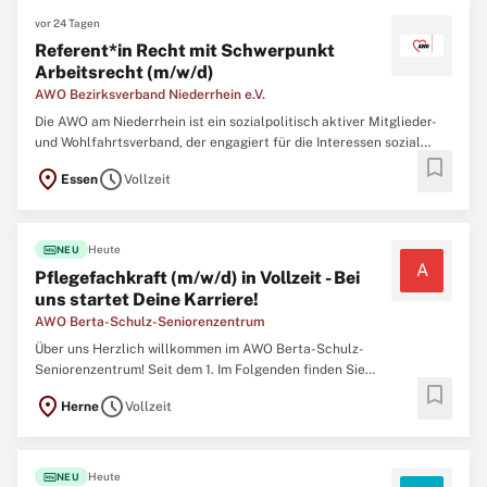
vor 24 Tagen
Referent*in Recht mit Schwerpunkt
Arbeitsrecht (m/w/d)
AWO Bezirksverband Niederrhein e.V.
Die AWO am Niederrhein ist ein sozialpolitisch aktiver Mitglieder-
und Wohlfahrtsverband, der engagiert für die Interessen sozial
bookmark
benachteiligter Menschen eintritt und ein breites Spektrum
location_on
schedule
Essen
Vollzeit
sozialer Dienstleistungen vorhält. Getragen wird sie dabei von
23.000 Mitgliedern in 160 Ortsvereinen
fiber_new
Heute
NEU
A
Pflegefachkraft (m/w/d) in Vollzeit - Bei
uns startet Deine Karriere!
AWO Berta-Schulz-Seniorenzentrum
Über uns Herzlich willkommen im AWO Berta-Schulz-
Seniorenzentrum! Seit dem 1. Im Folgenden finden Sie
bookmark
Informationen über die Anforderungen der Stelle, die erwartete
location_on
schedule
Herne
Vollzeit
Erfahrung des Bewerbers und die dazugehörigen Qualifikationen.
Januar 2023 sind wir eine engagierte Einrichtung, die
fiber_new
Heute
NEU