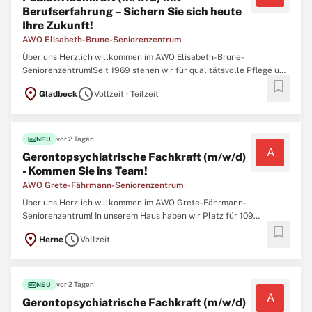
Berufserfahrung – Sichern Sie sich heute
Ihre Zukunft!
AWO Elisabeth-Brune-Seniorenzentrum
Über uns Herzlich willkommen im AWO Elisabeth-Brune-
Seniorenzentrum!Seit 1969 stehen wir für qualitätsvolle Pflege und
bookmark
Betreuung. Alle zusätzlichen Informationen, die Sie für diese Stelle
location_on
schedule
Gladbeck
Vollzeit · Teilzeit
benötigen, finden Sie im Text unten. Lesen Sie den Text
aufmerksam durch und bewerben Sie sich
fiber_new
vor 2 Tagen
NEU
A
Gerontopsychiatrische Fachkraft (m/w/d)
- Kommen Sie ins Team!
AWO Grete-Fährmann-Seniorenzentrum
Über uns Herzlich willkommen im AWO Grete-Fährmann-
Seniorenzentrum! In unserem Haus haben wir Platz für 109
bookmark
Bewohner:innen, denen wir ein liebevolles, neues Zuhause
location_on
schedule
Herne
Vollzeit
schenken. Warten Sie nicht mit Ihrer Bewerbung, nachdem Sie
diese Beschreibung gelesen haben, denn es wird ein hohes
fiber_new
vor 2 Tagen
NEU
A
Gerontopsychiatrische Fachkraft (m/w/d)