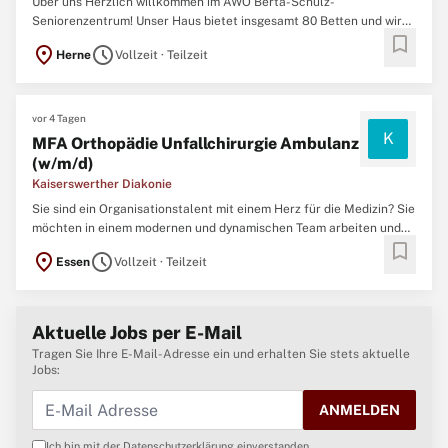
Über uns Herzlich willkommen im AWO Berta-Schulz-
Seniorenzentrum! Unser Haus bietet insgesamt 80 Betten und wird
bookmark
von einem motivierten Team aus 38 Mitarbeiter:innen betreut.
location_on
schedule
Herne
Vollzeit · Teilzeit
Unsere Einrichtung ist eng in ein starkes soziales Netz in unserer
Nachbarschaft eingebunden. Wir knüpfen enge
vor 4 Tagen
K
MFA Orthopädie Unfallchirurgie Ambulanz
(w/m/d)
Kaiserswerther Diakonie
Sie sind ein Organisationstalent mit einem Herz für die Medizin? Sie
möchten in einem modernen und dynamischen Team arbeiten und
bookmark
dazu beitragen, die bestmögliche Versorgung für unsere Patienten
location_on
schedule
Essen
Vollzeit · Teilzeit
im Florence-Nightingale-Krankenhaus zu gewährleisten? Dann sind
Sie bei uns genau richtig!In
Aktuelle Jobs per E-Mail
Tragen Sie Ihre E-Mail-Adresse ein und erhalten Sie stets aktuelle
Jobs:
ANMELDEN
Ich bin mit der
Datenschutzerklärung
einverstanden.