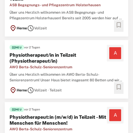
ASB Begegnungs- und Pflegezentrum Holsterhausen
Über uns Herzlich willkommen im ASB Begegnungs- und
Pflegezentrum Holsterhausen! Bereits seit 2005 werden hier auf 4
bookmark
Wohnbereichen insgesamt 122 pflegebedürftige Menschen betreut
location_on
schedule
Herne
Vollzeit
und versorgt. Bewerben Sie sich unten, nachdem Sie alle Details
und unterstützenden Informationen zu
fiber_new
vor 2 Tagen
NEU
A
Physiotherapeut/in in Teilzeit
(Physiotherapeut/in)
AWO Berta-Schulz-Seniorenzentrum
Über uns Herzlich willkommen im AWO Berta-Schulz-
Seniorenzentrum! Unser Haus bietet insgesamt 80 Betten und wird
bookmark
von einem motivierten Team aus 38 Mitarbeiter:innen betreut.
location_on
schedule
Herne
Vollzeit · Teilzeit
Unsere Einrichtung ist eng in ein starkes soziales Netz in unserer
Nachbarschaft eingebunden. Wir knüpfen enge
fiber_new
vor 2 Tagen
NEU
A
Physiotherapeut:in (m/w/d) in Teilzeit - Mit
Menschen für Menschen!
AWO Berta-Schulz-Seniorenzentrum