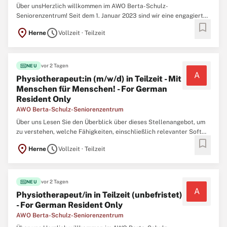
Über unsHerzlich willkommen im AWO Berta-Schulz-
Seniorenzentrum! Seit dem 1. Januar 2023 sind wir eine engagierte
bookmark
Einrichtung, die sich der Versorgung und Begleitung älterer
location_on
schedule
Herne
Vollzeit · Teilzeit
Menschen verschrieben hat. Unser Haus bietet insgesamt 80
Betten und wird von einem motivierten Team aus 38
fiber_new
vor 2 Tagen
NEU
A
Physiotherapeut:in (m/w/d) in Teilzeit - Mit
Menschen für Menschen! - For German
Resident Only
AWO Berta-Schulz-Seniorenzentrum
Über uns Lesen Sie den Überblick über dieses Stellenangebot, um
zu verstehen, welche Fähigkeiten, einschließlich relevanter Soft
bookmark
Skills und Softwarepaket-Kenntnisse, erforderlich sind. Herzlich
location_on
schedule
Herne
Vollzeit · Teilzeit
willkommen im AWO Berta-Schulz-Seniorenzentrum! Seit dem 1.
Januar 2023 sind wir eine
fiber_new
vor 2 Tagen
NEU
A
Physiotherapeut/in in Teilzeit (unbefristet)
- For German Resident Only
AWO Berta-Schulz-Seniorenzentrum