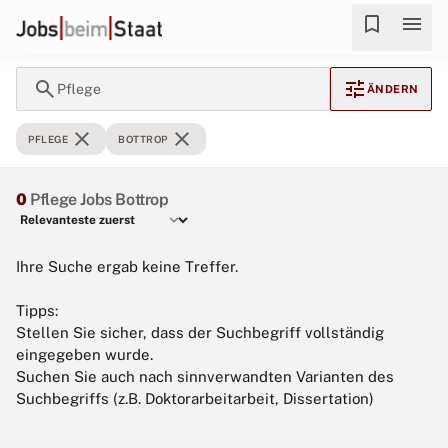
bookmark
menu
search
tune
Pflege
ÄNDERN
close
close
PFLEGE
BOTTROP
0
Pflege Jobs Bottrop
Ihre Suche ergab keine Treffer.
Tipps:
Stellen Sie sicher, dass der Suchbegriff vollständig
eingegeben wurde.
Suchen Sie auch nach sinnverwandten Varianten des
Suchbegriffs (z.B. Doktorarbeitarbeit, Dissertation)