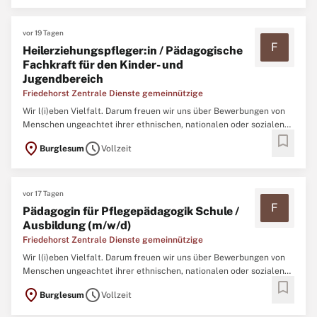
vor 19 Tagen
F
Heilerziehungspfleger:in / Pädagogische
Fachkraft für den Kinder- und
Jugendbereich
Friedehorst Zentrale Dienste gemeinnützige
Wir l(i)eben Vielfalt. Darum freuen wir uns über Bewerbungen von
Menschen ungeachtet ihrer ethnischen, nationalen oder sozialen
bookmark
Herkunft, ihrer Religion, des Geschlechts, einer Behinderung, des
location_on
schedule
Burglesum
Vollzeit
Alters oder ihrer sexuellen Identität. ...
vor 17 Tagen
F
Pädagogin für Pflegepädagogik Schule /
Ausbildung (m/w/d)
Friedehorst Zentrale Dienste gemeinnützige
Wir l(i)eben Vielfalt. Darum freuen wir uns über Bewerbungen von
Menschen ungeachtet ihrer ethnischen, nationalen oder sozialen
bookmark
Herkunft, ihrer Religion, des Geschlechts, einer Behinderung, des
location_on
schedule
Burglesum
Vollzeit
Alters oder ihrer sexuellen Identität. ...