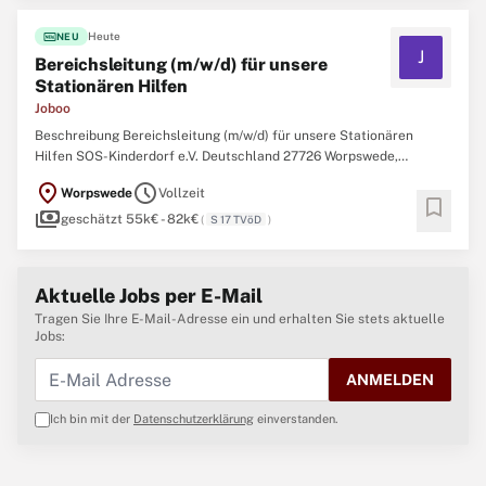
fiber_new
Heute
NEU
J
Bereichsleitung (m/w/d) für unsere
Stationären Hilfen
Joboo
Beschreibung Bereichsleitung (m/w/d) für unsere Stationären
Hilfen SOS-Kinderdorf e.V. Deutschland 27726 Worpswede,
Weyerdeelen 4 Berufserfahrung Soziale Berufe (Sonstige) Vollzeit
location_on
schedule
Worpswede
Vollzeit
Der SOS-Kinderdorf e.V. Der SOS-Kinderdorf e.V. ist eine
bookmark
payments
renommierte Hilfsorganisation und ein freier, gemeinnütziger ...
geschätzt 55k€ - 82k€
(
S 17 TVöD
)
Aktuelle Jobs per E-Mail
Tragen Sie Ihre E-Mail-Adresse ein und erhalten Sie stets aktuelle
Jobs:
ANMELDEN
Ich bin mit der
Datenschutzerklärung
einverstanden.