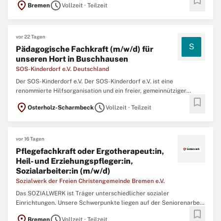
bookmark
location_on
schedule
Bremen
Vollzeit · Teilzeit
und der Familien-, Kinder- und Jugendhilfe. Die Unterstützung der
Eigenständigkeit und die positive Gestaltung von Beziehungen ...
vor 22 Tagen
S
Pädagogische Fachkraft (m/w/d) für
unseren Hort in Buschhausen
SOS-Kinderdorf e.V. Deutschland
Der SOS-Kinderdorf e.V. Der SOS-Kinderdorf e.V. ist eine
renommierte Hilfsorganisation und ein freier, gemeinnütziger
bookmark
Träger der Kinder- und Jugendhilfe mit 38 Einrichtungen im
location_on
schedule
Osterholz-Scharmbeck
Vollzeit · Teilzeit
gesamten Bundesgebiet und rund 5.200 Mitarbeiterinnen und
Mitarbeitern. Das SOS-Kinderdorf Worpswede ist Teil des
bundesweiten ...
vor 16 Tagen
Pflegefachkraft oder Ergotherapeut:in,
Heil- und Erziehungspfleger:in,
Sozialarbeiter:in (m/w/d)
Sozialwerk der Freien Christengemeinde Bremen e.V.
Das SOZIALWERK ist Träger unterschiedlicher sozialer
Einrichtungen. Unsere Schwerpunkte liegen auf der Seniorenarbeit,
bookmark
der Unterstützung von Menschen mit psychischen Erkrankungen
location_on
schedule
Bremen
Vollzeit · Teilzeit