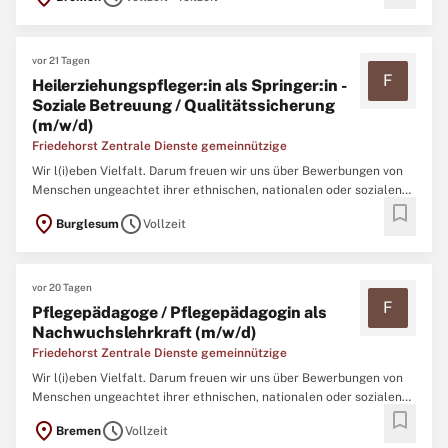
und der Familien-, Kinder- und Jugendhilfe. Die Unterstützung der
Eigenständigkeit und die positive Gestaltung von Beziehungen ...
vor 21 Tagen
F
Heilerziehungspfleger:in als Springer:in -
Soziale Betreuung / Qualitätssicherung
(m/w/d)
Friedehorst Zentrale Dienste gemeinnützige
Wir l(i)eben Vielfalt. Darum freuen wir uns über Bewerbungen von
Menschen ungeachtet ihrer ethnischen, nationalen oder sozialen
bookmark
Herkunft, ihrer Religion, des Geschlechts, einer Behinderung, des
location_on
schedule
Burglesum
Vollzeit
Alters oder ihrer sexuellen Identität. ...
vor 20 Tagen
F
Pflegepädagoge / Pflegepädagogin als
Nachwuchslehrkraft (m/w/d)
Friedehorst Zentrale Dienste gemeinnützige
Wir l(i)eben Vielfalt. Darum freuen wir uns über Bewerbungen von
Menschen ungeachtet ihrer ethnischen, nationalen oder sozialen
bookmark
Herkunft, ihrer Religion, des Geschlechts, einer Behinderung, des
location_on
schedule
Bremen
Vollzeit
Alters oder ihrer sexuellen Identität. ...