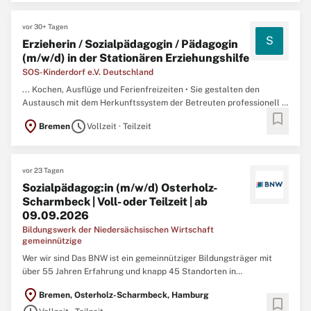
oder
Sozialpädagog
*in ...
vor 30+ Tagen
S
Erzieherin / Sozialpädagogin / Pädagogin
(m/w/d) in der Stationären Erziehungshilfe
SOS-Kinderdorf e.V. Deutschland
... Kochen, Ausflüge und Ferienfreizeiten • Sie gestalten den
Austausch mit dem Herkunftssystem der Betreuten professionell •
bookmark
Sie setzen die Richtlinien des Kinder- und Betreutenschutzes
location_on
schedule
Bremen
Vollzeit · Teilzeit
zuverlässig um Ihre Qualifikation und Kompetenzen: • Sie verfügen
über einen Abschluss als Erzieher*in oder
Sozialpädagog
...
vor 23 Tagen
Sozialpädagog:in (m/w/d) Osterholz-
Scharmbeck | Voll- oder Teilzeit | ab
09.09.2026
Bildungswerk der Niedersächsischen Wirtschaft
gemeinnützige
Wer wir sind Das BNW ist ein gemeinnütziger Bildungsträger mit
über 55 Jahren Erfahrung und knapp 45 Standorten in
Niedersachsen und Bremen. Wir begleiten jedes Jahr über 15.000
location_on
Bremen, Osterholz-Scharmbeck, Hamburg
Menschen dabei, berufliche Wege zu finden und zu gehen.
bookmark