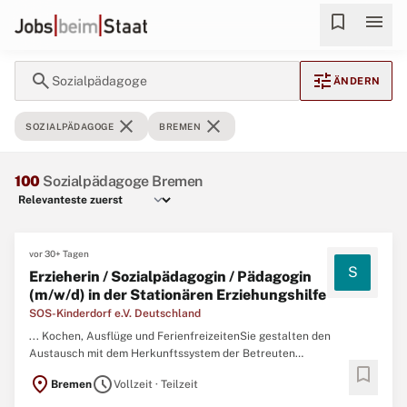
bookmark
menu
search
tune
Sozialpädagoge
ÄNDERN
close
close
SOZIALPÄDAGOGE
BREMEN
100
Sozialpädagoge Bremen
vor 30+ Tagen
S
Erzieherin / Sozialpädagogin / Pädagogin
(m/w/d) in der Stationären Erziehungshilfe
SOS-Kinderdorf e.V. Deutschland
... Kochen, Ausflüge und FerienfreizeitenSie gestalten den
Austausch mit dem Herkunftssystem der Betreuten
bookmark
professionellSie setzen die Richtlinien des Kinder- und
location_on
schedule
Bremen
Vollzeit · Teilzeit
Betreutenschutzes zuverlässig umIhre Qualifikation und
Kompetenzen: Sie verfügen über einen Abschluss als Erzieher*in