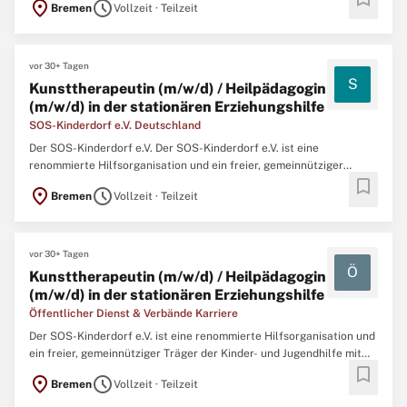
location_on
schedule
Bremen
Vollzeit · Teilzeit
gesamten Bundesgebiet und rund 4.800 Mitarbeiterinnen und
Mitarbeitern. Das SOS-Kinderdorf Bremen ist eine Einrichtung mit
...
vor 30+ Tagen
S
Kunsttherapeutin (m/w/d) / Heilpädagogin
(m/w/d) in der stationären Erziehungshilfe
SOS-Kinderdorf e.V. Deutschland
Der SOS-Kinderdorf e.V. Der SOS-Kinderdorf e.V. ist eine
renommierte Hilfsorganisation und ein freier, gemeinnütziger
bookmark
Träger der Kinder- und Jugendhilfe mit 38 Einrichtungen im
location_on
schedule
Bremen
Vollzeit · Teilzeit
gesamten Bundesgebiet und rund 5.200 Mitarbeiterinnen und
Mitarbeitern. Das SOS-Kinderdorf Bremen – Kinder, Jugend- und ...
vor 30+ Tagen
Ö
Kunsttherapeutin (m/w/d) / Heilpädagogin
(m/w/d) in der stationären Erziehungshilfe
Öffentlicher Dienst & Verbände Karriere
Der SOS-Kinderdorf e.V. ist eine renommierte Hilfsorganisation und
ein freier, gemeinnütziger Träger der Kinder- und Jugendhilfe mit
bookmark
38 Einrichtungen im gesamten Bundesgebiet und rund 5.200
location_on
schedule
Bremen
Vollzeit · Teilzeit
Mitarbeiterinnen und Mitarbeitern. Das SOS-Kinderdorf Bremen –
Kinder, Jugend- und Familienhilfe ist eine Einrichtung ...