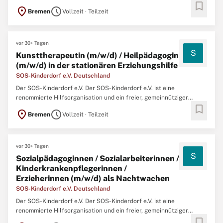
bookmark
Träger der Kinder- und Jugendhilfe mit 38 Einrichtungen im
location_on
schedule
Bremen
Vollzeit · Teilzeit
gesamten Bundesgebiet und rund 4.800 Mitarbeiterinnen und
Mitarbeitern. Das SOS-Kinderdorf Bremen ist eine Einrichtung ...
vor 30+ Tagen
S
Kunsttherapeutin (m/w/d) / Heilpädagogin
(m/w/d) in der stationären Erziehungshilfe
SOS-Kinderdorf e.V. Deutschland
Der SOS-Kinderdorf e.V. Der SOS-Kinderdorf e.V. ist eine
renommierte Hilfsorganisation und ein freier, gemeinnütziger
bookmark
Träger der Kinder- und Jugendhilfe mit 38 Einrichtungen im
location_on
schedule
Bremen
Vollzeit · Teilzeit
gesamten Bundesgebiet und rund 5.200 Mitarbeiterinnen und
Mitarbeitern. Das SOS-Kinderdorf Bremen – Kinder, Jugend- und
Familienhilfe ...
vor 30+ Tagen
S
Sozialpädagoginnen / Sozialarbeiterinnen /
Kinderkrankenpflegerinnen /
Erzieherinnen (m/w/d) als Nachtwachen
SOS-Kinderdorf e.V. Deutschland
Der SOS-Kinderdorf e.V. Der SOS-Kinderdorf e.V. ist eine
renommierte Hilfsorganisation und ein freier, gemeinnütziger
bookmark
Träger der Kinder- und Jugendhilfe mit 38 Einrichtungen im