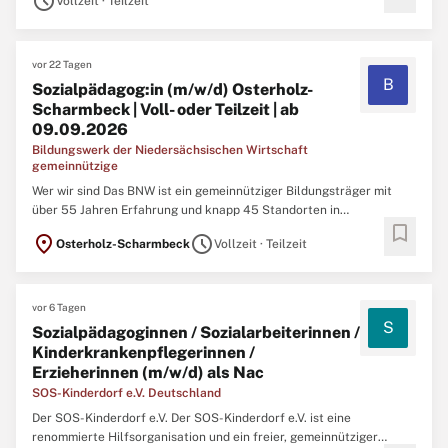
schedule
Sozialpädagog:in (m/w/d) Osterholz-Scharmbeck | Voll- oder
Vollzeit · Teilzeit
Teilzeit ...
vor 22 Tagen
B
Sozialpädagog:in (m/w/d) Osterholz-
Scharmbeck | Voll- oder Teilzeit | ab
09.09.2026
Bildungswerk der Niedersächsischen Wirtschaft
gemeinnützige
Wer wir sind Das BNW ist ein gemeinnütziger Bildungsträger mit
über 55 Jahren Erfahrung und knapp 45 Standorten in
bookmark
Niedersachsen und Bremen. Wir begleiten jedes Jahr über 15.000
location_on
schedule
Osterholz-Scharmbeck
Vollzeit · Teilzeit
Menschen dabei, berufliche Wege zu finden und zu gehen.
Sozialpädagog:in (m/w/d) Osterholz-Scharmbeck | Voll- oder
Teilzeit ...
vor 6 Tagen
S
Sozialpädagoginnen / Sozialarbeiterinnen /
Kinderkrankenpflegerinnen /
Erzieherinnen (m/w/d) als Nac
SOS-Kinderdorf e.V. Deutschland
Der SOS-Kinderdorf e.V. Der SOS-Kinderdorf e.V. ist eine
renommierte Hilfsorganisation und ein freier, gemeinnütziger