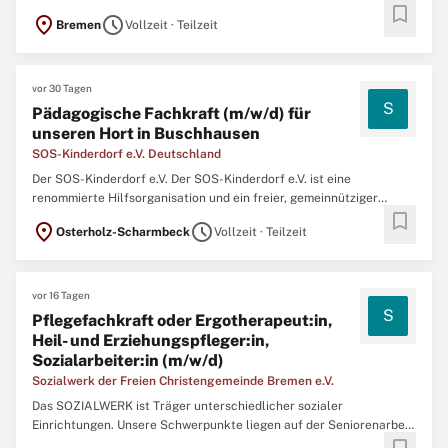
bookmark
Träger der Kinder- und Jugendhilfe mit 38 Einrichtungen im
location_on
schedule
Bremen
Vollzeit · Teilzeit
gesamten Bundesgebiet und rund 4.800 Mitarbeiterinnen und
Mitarbeitern. Das SOS-Kinderdorf Bremen ist eine Einrichtung mit
...
vor 30 Tagen
S
Pädagogische Fachkraft (m/w/d) für
unseren Hort in Buschhausen
SOS-Kinderdorf e.V. Deutschland
Der SOS-Kinderdorf e.V. Der SOS-Kinderdorf e.V. ist eine
renommierte Hilfsorganisation und ein freier, gemeinnütziger
bookmark
Träger der Kinder- und Jugendhilfe mit 38 Einrichtungen im
location_on
schedule
Osterholz-Scharmbeck
Vollzeit · Teilzeit
gesamten Bundesgebiet und rund 5.200 Mitarbeiterinnen und
Mitarbeitern. Das SOS-Kinderdorf Worpswede ist Teil des
bundesweiten ...
vor 16 Tagen
S
Pflegefachkraft oder Ergotherapeut:in,
Heil- und Erziehungspfleger:in,
Sozialarbeiter:in (m/w/d)
Sozialwerk der Freien Christengemeinde Bremen e.V.
Das SOZIALWERK ist Träger unterschiedlicher sozialer
Einrichtungen. Unsere Schwerpunkte liegen auf der Seniorenarbeit,
der Unterstützung von Menschen mit psychischen Erkrankungen