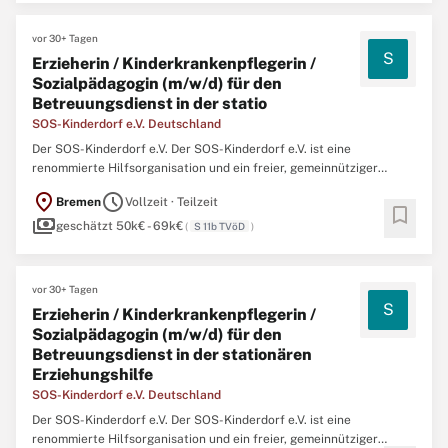
vor 30+ Tagen
S
Erzieherin / Kinderkrankenpflegerin /
Sozialpädagogin (m/w/d) für den
Betreuungsdienst in der statio
SOS-Kinderdorf e.V. Deutschland
Der SOS-Kinderdorf e.V. Der SOS-Kinderdorf e.V. ist eine
renommierte Hilfsorganisation und ein freier, gemeinnütziger
Träger der Kinder- und Jugendhilfe mit 38 Einrichtungen im
location_on
schedule
Bremen
Vollzeit · Teilzeit
gesamten Bundesgebiet und rund 4.800 Mitarbeiterinnen und
bookmark
payments
Mitarbeitern. Das SOS-Kinderdorf Bremen ist eine Einrichtung ...
geschätzt 50k€ - 69k€
(
S 11b TVöD
)
vor 30+ Tagen
S
Erzieherin / Kinderkrankenpflegerin /
Sozialpädagogin (m/w/d) für den
Betreuungsdienst in der stationären
Erziehungshilfe
SOS-Kinderdorf e.V. Deutschland
Der SOS-Kinderdorf e.V. Der SOS-Kinderdorf e.V. ist eine
renommierte Hilfsorganisation und ein freier, gemeinnütziger