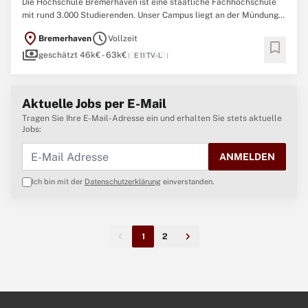
Die Hochschule Bremerhaven ist eine staatliche Fachhochschule
mit rund 3.000 Studierenden. Unser Campus liegt an der Mündung
der Weser in die Nordsee, und auch ihr maritim ausgerichtetes
location_on
schedule
Bremerhaven
Vollzeit
Studienangebot mit 17 Bachelor- und 8 Masterstudiengänge der
bookmark
payments
Bereiche Technologie, Management- und Informationssysteme ...
geschätzt 46k€ - 63k€
(
E 11 TV-L
)
Aktuelle Jobs per E-Mail
Tragen Sie Ihre E-Mail-Adresse ein und erhalten Sie stets aktuelle
Jobs:
ANMELDEN
Ich bin mit der
Datenschutzerklärung
einverstanden.
1
2