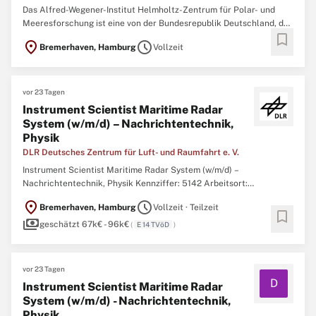
Das Alfred-Wegener-Institut Helmholtz-Zentrum für Polar- und
Meeresforschung ist eine von der Bundesrepublik Deutschland, der
bookmark
Freien Hansestadt Bremen und den Ländern Brandenburg,
location_on
schedule
Bremerhaven, Hamburg
Vollzeit
Schleswig-Holstein und Niedersachsen getragene
Forschungseinrichtung mit rund 1.400 Mitarbeiterinnen und
Mitarbeitern. In ...
vor 23 Tagen
Instrument Scientist Maritime Radar
System (w/m/d) – Nachrichtentechnik,
Physik
DLR Deutsches Zentrum für Luft- und Raumfahrt e. V.
Instrument Scientist Maritime Radar System (w/m/d) –
Nachrichtentechnik, Physik Kennziffer: 5142 Arbeitsort:
Bremerhaven Eintrittsdatum: Sofort Karrierestufe: Absolventinnen
location_on
schedule
Bremerhaven, Hamburg
Vollzeit · Teilzeit
& Absolventen, Berufserfahrene, Promotion Beschäftigungsgrad:
bookmark
payments
Teilzeit, Vollzeit Dauer der Beschäftigung: Zunächst befristet auf ...
geschätzt 67k€ - 96k€
(
E 14 TVöD
)
vor 23 Tagen
D
Instrument Scientist Maritime Radar
System (w/m/d) - Nachrichtentechnik,
Physik