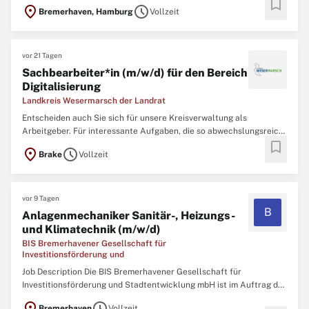
bookmark
Freien Hansestadt Bremen und den Ländern Brandenburg,
location_on
schedule
Bremerhaven, Hamburg
Vollzeit
Schleswig-Holstein und Niedersachsen getragene
Forschungseinrichtung mit rund 1.400 Mitarbeiterinnen und
Mitarbeitern. In ...
vor 21 Tagen
Sachbearbeiter*in (m/w/d) für den Bereich
Digitalisierung
Landkreis Wesermarsch der Landrat
Entscheiden auch Sie sich für unsere Kreisverwaltung als
Arbeitgeber. Für interessante Aufgaben, die so abwechslungsreich
bookmark
sind wie das Leben hier. Engagieren Sie sich für die Menschen aus
location_on
schedule
Brake
Vollzeit
der Region und profitieren Sie von attraktiven Rahmenbedingungen
– damit Ihr Job gut in Ihr Leben passt. Der Landkreis ...
vor 9 Tagen
B
Anlagenmechaniker Sanitär-, Heizungs-
und Klimatechnik (m/w/d)
BIS Bremerhavener Gesellschaft für
Investitionsförderung und
Job Description Die BIS Bremerhavener Gesellschaft für
Investitionsförderung und Stadtentwicklung mbH ist im Auftrag der
Stadt Bremerhaven und des Landes Bremen zuständig für die
location_on
schedule
Bremerhaven
Vollzeit