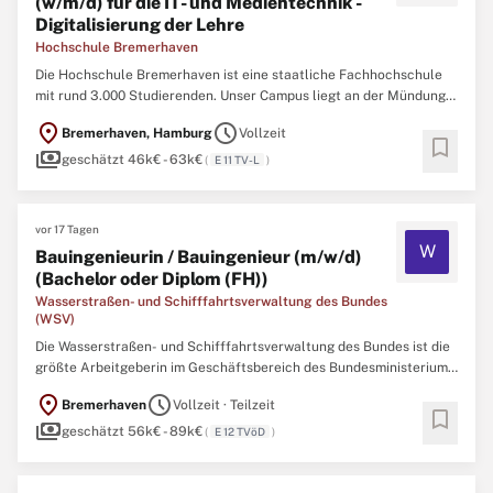
(w/m/d) für die IT- und Medientechnik -
Digitalisierung der Lehre
Hochschule Bremerhaven
Die Hochschule Bremerhaven ist eine staatliche Fachhochschule
mit rund 3.000 Studierenden. Unser Campus liegt an der Mündung
der Weser in die Nordsee, und auch ihr maritim ausgerichtetes
location_on
schedule
Bremerhaven, Hamburg
Vollzeit
Studienangebot mit 17 Bachelor- und 8 Masterstudiengänge der
bookmark
payments
Bereiche Technologie, Management- und Informationssysteme ...
geschätzt 46k€ - 63k€
(
E 11 TV-L
)
vor 17 Tagen
W
Bauingenieurin / Bauingenieur (m/w/d)
(Bachelor oder Diplom (FH))
Wasserstraßen- und Schifffahrtsverwaltung des Bundes
(WSV)
Die Wasserstraßen- und Schifffahrtsverwaltung des Bundes ist die
größte Arbeitgeberin im Geschäftsbereich des Bundesministeriums
für Verkehr (BMV). In unseren Behörden arbeiten deutschlandweit
location_on
schedule
Bremerhaven
Vollzeit · Teilzeit
engagierte Menschen für lebendige Wasserstraßen.Wir verknüpfen
bookmark
payments
Verkehrsmanagement, Ökologie und Ökonomie mit ...
geschätzt 56k€ - 89k€
(
E 12 TVöD
)