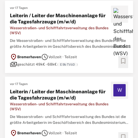
vor 17 Tagen
Leiterin / Leiter der Maschinenanlage für
die Tagesfahrzeuge (m/w/d)
Wasserstraßen- und Schifffahrtsverwaltung des Bundes
(WSV)
Die Wasserstraßen- und Schifffahrtsverwaltung des Bundes ist die
größte Arbeitgeberin im Geschäftsbereich des Bundesministeriums
für Verkehr (BMV).In unseren Behörden arbeiten deutschlandweit
location_on
schedule
Bremerhaven
Vollzeit · Teilzeit
engagierte Menschen für lebendige Wasserstraßen.Wir verknüpfen
bookmark
payments
Verkehrsmanagement, Ökologie und Ökonomie mit ...
geschätzt 49k€ - 68k€
(
E 9b TVöD
)
vor 17 Tagen
W
Leiterin / Leiter der Maschinenanlage für
die Tagesfahrzeuge (m/w/d)
Wasserstraßen- und Schifffahrtsverwaltung des Bundes
(WSV)
Die Wasserstraßen- und Schifffahrtsverwaltung des Bundes ist die
größte Arbeitgeberin im Geschäftsbereich des Bundesministeriums
für Verkehr (BMV).In unseren Behörden arbeiten deutschlandweit
location_on
schedule
Bremerhaven
Vollzeit · Teilzeit
engagierte Menschen für lebendige Wasserstraßen.Wir verknüpfen
bookmark