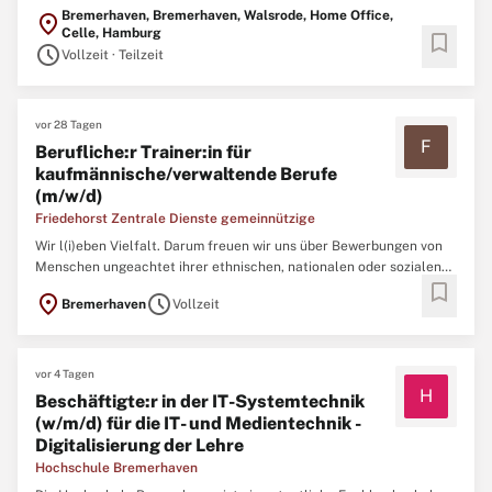
individuellen Stärken setzen wir zusammen dafür ein, dass unsere
Bremerhaven, Bremerhaven, Walsrode, Home Office,
location_on
Versicherten gesund bleiben und werden. Dabei entwickeln wir uns
Celle, Hamburg
bookmark
persönlich immer weiter und unterstützen uns gegenseitig auf ...
schedule
Vollzeit · Teilzeit
vor 28 Tagen
F
Berufliche:r Trainer:in für
kaufmännische/verwaltende Berufe
(m/w/d)
Friedehorst Zentrale Dienste gemeinnützige
Wir l(i)eben Vielfalt. Darum freuen wir uns über Bewerbungen von
Menschen ungeachtet ihrer ethnischen, nationalen oder sozialen
bookmark
Herkunft, ihrer Religion, des Geschlechts, einer Behinderung, des
location_on
schedule
Bremerhaven
Vollzeit
Alters oder ihrer sexuellen Identität. ...
vor 4 Tagen
H
Beschäftigte:r in der IT-Systemtechnik
(w/m/d) für die IT- und Medientechnik -
Digitalisierung der Lehre
Hochschule Bremerhaven