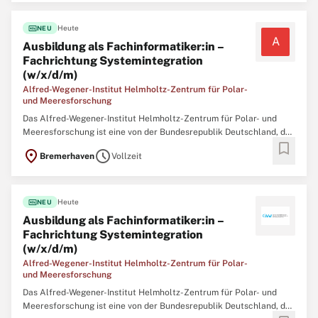
fiber_new
Heute
NEU
A
Ausbildung als Fachinformatiker:in –
Fachrichtung Systemintegration
(w/x/d/m)
Alfred-Wegener-Institut Helmholtz-Zentrum für Polar-
und Meeresforschung
Das Alfred-Wegener-Institut Helmholtz-Zentrum für Polar- und
Meeresforschung ist eine von der Bundesrepublik Deutschland, der
bookmark
Freien Hansestadt Bremen und den Ländern Brandenburg,
location_on
schedule
Bremerhaven
Vollzeit
Schleswig-Holstein und Niedersachsen getragene
Forschungseinrichtung mit rund 1.400 Mitarbeiterinnen und
Mitarbeitern. In ...
fiber_new
Heute
NEU
Ausbildung als Fachinformatiker:in –
Fachrichtung Systemintegration
(w/x/d/m)
Alfred-Wegener-Institut Helmholtz-Zentrum für Polar-
und Meeresforschung
Das Alfred-Wegener-Institut Helmholtz-Zentrum für Polar- und
Meeresforschung ist eine von der Bundesrepublik Deutschland, der