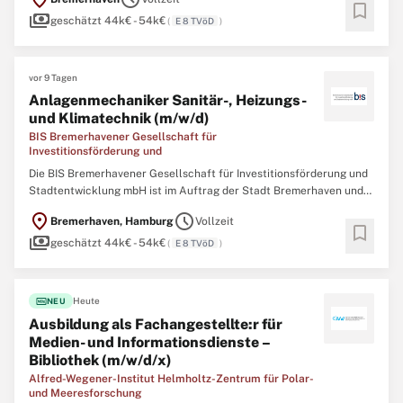
Entwicklung, Stärkung und Vermarktung des
bookmark
payments
Wirtschaftsstandortes Bremerhaven. Wir suchen zum
geschätzt 44k€ - 54k€
(
E 8 TVöD
)
nächstmöglichen Zeitpunkt für ...
vor 9 Tagen
Anlagenmechaniker Sanitär-, Heizungs-
und Klimatechnik (m/w/d)
BIS Bremerhavener Gesellschaft für
Investitionsförderung und
Die BIS Bremerhavener Gesellschaft für Investitionsförderung und
Stadtentwicklung mbH ist im Auftrag der Stadt Bremerhaven und
des Landes Bremen zuständig für die Entwicklung, Stärkung und
location_on
schedule
Bremerhaven, Hamburg
Vollzeit
Vermarktung des Wirtschaftsstandortes Bremerhaven. Wir suchen
bookmark
payments
zum nächstmöglichen Zeitpunkt für unsere Außenstelle ...
geschätzt 44k€ - 54k€
(
E 8 TVöD
)
fiber_new
Heute
NEU
Ausbildung als Fachangestellte:r für
Medien- und Informationsdienste –
Bibliothek (m/w/d/x)
Alfred-Wegener-Institut Helmholtz-Zentrum für Polar-
und Meeresforschung