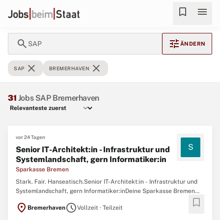
bookmark
menu
search
tune
SAP
ÄNDERN
close
close
SAP
BREMERHAVEN
31
Jobs SAP Bremerhaven
vor 24 Tagen
S
Senior IT-Architekt:in - Infrastruktur und
Systemlandschaft, gern Informatiker:in
Sparkasse Bremen
Stark. Fair. Hanseatisch.Senior IT-Architekt:in - Infrastruktur und
Systemlandschaft, gern Informatiker:inDeine Sparkasse Bremen
bookmark
AGMit einer Bilanzsumme von rund 15,1 Milliarden Euro und 1.289
location_on
schedule
Bremerhaven
Vollzeit · Teilzeit
Mitarbeitenden ist die Sparkasse Bremen eine starke Partnerin der
bremischen Wirtschaft und in der Stadt führend ...