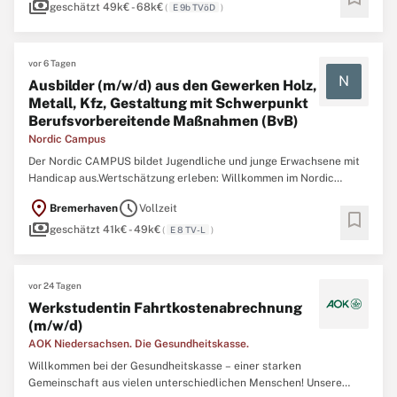
payments
Verkehrsmanagement, Ökologie und Ökonomie mit ...
geschätzt 49k€ - 68k€
(
E 9b TVöD
)
vor 6 Tagen
N
Ausbilder (m/w/d) aus den Gewerken Holz,
Metall, Kfz, Gestaltung mit Schwerpunkt
Berufsvorbereitende Maßnahmen (BvB)
Nordic Campus
Der Nordic CAMPUS bildet Jugendliche und junge Erwachsene mit
Handicap aus.Wertschätzung erleben: Willkommen im Nordic
CAMPUS Team!Wir suchen zum nächstmöglichen
location_on
schedule
Bremerhaven
Vollzeit
ZeitpunktAusbilder (m/w/d) aus den Gewerken Holz, Metall, Kfz,
bookmark
payments
Gestaltung mit Schwerpunkt Berufsvorbereitende Maßnahmen
geschätzt 41k€ - 49k€
(
E 8 TV-L
)
(BvB)in Vollzeit. Die ...
vor 24 Tagen
Werkstudentin Fahrtkostenabrechnung
(m/w/d)
AOK Niedersachsen. Die Gesundheitskasse.
Willkommen bei der Gesundheitskasse – einer starken
Gemeinschaft aus vielen unterschiedlichen Menschen! Unsere