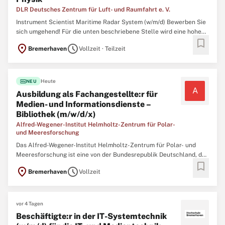
DLR Deutsches Zentrum für Luft- und Raumfahrt e. V.
Instrument Scientist Maritime Radar System (w/m/d) Bewerben Sie
sich umgehend! Für die unten beschriebene Stelle wird eine hohe
bookmark
Anzahl von Bewerbern erwartet, warten Sie also nicht mit der
location_on
schedule
Bremerhaven
Vollzeit · Teilzeit
Einsendung Ihres Lebenslaufs. - Nachrichtentechnik, Physik
Kennziffer: 5142 Arbeitsort: Bremerhaven Eintrittsdatum ...
fiber_new
Heute
NEU
A
Ausbildung als Fachangestellte:r für
Medien- und Informationsdienste –
Bibliothek (m/w/d/x)
Alfred-Wegener-Institut Helmholtz-Zentrum für Polar-
und Meeresforschung
Das Alfred-Wegener-Institut Helmholtz-Zentrum für Polar- und
Meeresforschung ist eine von der Bundesrepublik Deutschland, der
bookmark
Freien Hansestadt Bremen und den Ländern Brandenburg,
location_on
schedule
Bremerhaven
Vollzeit
Schleswig-Holstein und Niedersachsen getragene
Forschungseinrichtung mit rund 1.400 Mitarbeiterinnen und
Mitarbeitern. In ...
vor 4 Tagen
Beschäftigte:r in der IT-Systemtechnik