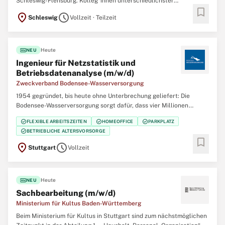
Schleswig-Flensburg. Kolleg*innen unterschiedlichster
bookmark
Professionen arbeiten gemeinsam für die Menschen in unserem
location_on
schedule
Schleswig
Vollzeit · Teilzeit
Kreis. Werden Sie Teil unseres Teams und gestalten Sie Ihre
berufliche Zukunft mit uns zusammen. Verbinden
fiber_new
Heute
NEU
Ingenieur für Netzstatistik und
Betriebsdatenanalyse (m/w/d)
Zweckverband Bodensee-Wasserversorgung
1954 gegründet, bis heute ohne Unterbrechung geliefert: Die
Bodensee-Wasserversorgung sorgt dafür, dass vier Millionen
Menschen in Baden-Württemberg qualitativ bestes Trinkwasser aus
check_circle
check_circle
check_circle
FLEXIBLE ARBEITSZEITEN
HOMEOFFICE
PARKPLATZ
dem Bodensee erhalten. Tag für Tag. Rund um die Uhr. Wir suchen
check_circle
BETRIEBLICHE ALTERSVORSORGE
für unseren Bereich Verteilbetriebe
bookmark
location_on
schedule
Stuttgart
Vollzeit
fiber_new
Heute
NEU
Sachbearbeitung (m/w/d)
Ministerium für Kultus Baden-Württemberg
Beim Ministerium für Kultus in Stuttgart sind zum nächstmöglichen