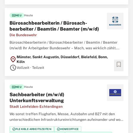
Stadt LE bietet Ihnen mit sowohl
fiber_new
Heute
NEU
Büro­sach­bearbeiterin / Büro­sach­
bearbeiter / Beamtin / Beamter (m/w/d)
Die Bundeswehr
Bürosachbearbeiterin / Bürosachbearbeiter / Beamtin / Beamter
(m/w/d) Ihr Arbeitgeber Bundeswehr – Mach, was wirklich zählt.
Gemeinsam mit über 260.000 zivilen und militärischen
Münster, Sankt Augustin, Düsseldorf, Bielefeld, Bonn,
location_on
Mitarbeitenden garantieren wir Sicherheit, Souveränität und die
Köln
bookmark
außenpolitische Handlungsfähigkeit
schedule
Vollzeit · Teilzeit
fiber_new
Heute
NEU
Sachbearbeiter (m/w/d)
Unterkunftsverwaltung
Stadt Leinfelden-Echterdingen
Wo sonst treffen Flughafen, Messe, Autobahn und B27 mit den
unterschiedlichen Infrastruktureinrichtungen aufeinander und wo
sonst kann man in einem der wirtschaftsstärksten Orte der Region
check_circle
check_circle
FLEXIBLE ARBEITSZEITEN
HOMEOFFICE
in einem familienfreundlichen und familiären Team arbeiten? Die