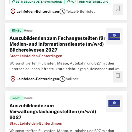
check_circle
check_circle
BETRIEBLICHE ALTERSVORSORGE
FORT- UND WEITERBILDUNG
Stadt LE bietet Ihnen mit sowohl
bookmark
location_on
schedule
Leinfelden-Echterdingen
Teilzeit
· Befristet
fiber_new
Heute
NEU
Auszubildenden zum Fachangestellten für
Medien- und Informationsdienste (m/w/d)
Büchereiwesen 2027
Stadt Leinfelden-Echterdingen
Wo sonst treffen Flughafen, Messe, Autobahn und B27 mit den
unterschiedlichen Infrastruktureinrichtungen aufeinander und wo
bookmark
sonst kann man in einem der wirtschaftsstärksten Orte der Region
location_on
schedule
Leinfelden-Echterdingen
Vollzeit
in einem familienfreundlichen und familiären Team arbeiten? Die
Stadt LE bietet Ihnen mit sowohl
fiber_new
Heute
NEU
Auszubildende zum
Verwaltungsfachangestellten (m/w/d)
2027
Stadt Leinfelden-Echterdingen
Wo sonst treffen Flughafen, Messe, Autobahn und B27 mit den