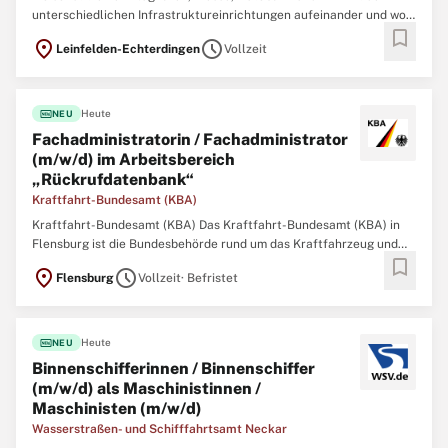
unterschiedlichen Infrastruktureinrichtungen aufeinander und wo
bookmark
sonst kann man in einem der wirtschaftsstärksten Orte der Region
location_on
schedule
Leinfelden-Echterdingen
Vollzeit
in einem familienfreundlichen und familiären Team arbeiten? Die
Stadt LE bietet Ihnen mit sowohl
fiber_new
Heute
NEU
Fachadministratorin / Fachadministrator
(m/w/d) im Arbeitsbereich
„Rückrufdatenbank“
Kraftfahrt-Bundesamt (KBA)
Kraftfahrt-Bundesamt (KBA) Das Kraftfahrt-Bundesamt (KBA) in
Flensburg ist die Bundesbehörde rund um das Kraftfahrzeug und
bookmark
seine Nutzenden in Deutschland und in Europa. Es verarbeitet in
location_on
schedule
Flensburg
Vollzeit
· Befristet
seinen Zentralen Registern Informationen über
Verkehrsteilnehmende und ihre Fahrzeuge, um inländischen
fiber_new
Heute
NEU
Binnenschifferinnen / Binnenschiffer
(m/w/d) als Maschinistinnen /
Maschinisten (m/w/d)
Wasserstraßen- und Schifffahrtsamt Neckar