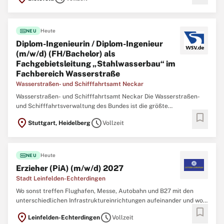
fiber_new
Heute
NEU
Diplom-Ingenieurin / Diplom-Ingenieur
(m/w/d) (FH/Bachelor) als
Fachgebietsleitung „Stahlwasserbau“ im
Fachbereich Wasserstraße
Wasserstraßen- und Schifffahrtsamt Neckar
Wasserstraßen- und Schifffahrtsamt Neckar Die Wasserstraßen-
und Schifffahrtsverwaltung des Bundes ist die größte
bookmark
Arbeitgeberin im Geschäftsbereich des Bundesministeriums für
location_on
schedule
Stuttgart, Heidelberg
Vollzeit
Verkehr (BMV). In unseren Behörden arbeiten deutschlandweit
engagierte Menschen für lebendige Wasserstraßen.
fiber_new
Heute
NEU
Erzieher (PiA) (m/w/d) 2027
Stadt Leinfelden-Echterdingen
Wo sonst treffen Flughafen, Messe, Autobahn und B27 mit den
unterschiedlichen Infrastruktureinrichtungen aufeinander und wo
bookmark
sonst kann man in einem der wirtschaftsstärksten Orte der Region
location_on
schedule
Leinfelden-Echterdingen
Vollzeit
in einem familienfreundlichen und familiären Team arbeiten? Die