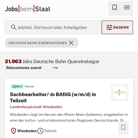
bookmark
menu
search
tune
Jobtitel, Stichwort oder Arbeitgeber
ÄNDERN
close
DEUTSCHE BAHN QUEREINSTEIGER
21.963
Jobs Deutsche Bahn Quereinsteiger
fiber_new
Heute
NEU
Sachbearbeiter/-in BAföG (w/m/d) in
Teilzeit
Landeshauptstadt Wiesbaden
Wiesbaden liegt im Herzen des Rhein-Main-Gebietes, eingebettet in
eine der kultur- und erlebnisreichsten Regionen Deutschlands. Die
bookmark
hessische Landeshauptstadt besticht durch ihr vielfältiges
location_on
schedule
Wiesbaden
Teilzeit
Freizeitangebot und bildet damit ein ideales Umfeld für den