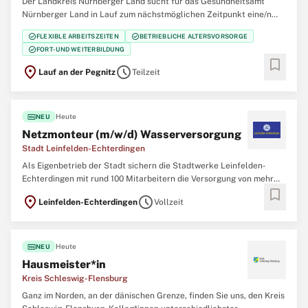
Der Landkreis Nürnberger Land sucht für das Gesundheitsamt
Nürnberger Land in Lauf zum nächstmöglichen Zeitpunkt eine/n
Mitarbeiter/in (m/w/d) in Teilzeit mit 23,30 Wochenstunden im
check_circle
check_circle
FLEXIBLE ARBEITSZEITEN
BETRIEBLICHE ALTERSVORSORGE
kommunalen Verwaltungsbereich des Gesundheitsamts Nürnberger
check_circle
FORT- UND WEITERBILDUNG
Land. Die Stelle ist unbefristet. Ihr
bookmark
location_on
schedule
Lauf an der Pegnitz
Teilzeit
fiber_new
Heute
NEU
Netzmonteur (m/w/d) Wasserversorgung
Stadt Leinfelden-Echterdingen
Als Eigenbetrieb der Stadt sichern die Stadtwerke Leinfelden-
Echterdingen mit rund 100 Mitarbeitern die Versorgung von mehr
bookmark
als 40.000 Einwohnern, Betrieben und Unternehmen, sowie die des
location_on
schedule
Leinfelden-Echterdingen
Vollzeit
Flughafens und der Messe Stuttgart. Wir sind kompetenter Partner
für Energie, Wasser, Abwasser,
fiber_new
Heute
NEU
Hausmeister*in
Kreis Schleswig-Flensburg
Ganz im Norden, an der dänischen Grenze, finden Sie uns, den Kreis