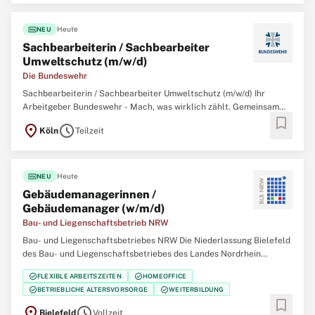
Lebensmittelpunkt. Für alle Menschen,
fiber_new
Heute
NEU
Sachbearbeiterin / Sachbearbeiter
Umweltschutz (m/w/d)
Die Bundeswehr
Sachbearbeiterin / Sachbearbeiter Umweltschutz (m/w/d) Ihr
Arbeitgeber Bundeswehr - Mach, was wirklich zählt. Gemeinsam
bookmark
mit über 260.000 zivilen und militärischen Mitarbeitenden
location_on
schedule
Köln
Teilzeit
garantieren wir Sicherheit, Souveränität und die außenpolitische
Handlungsfähigkeit der Bundesrepublik
fiber_new
Heute
NEU
Gebäudemanagerinnen /
Gebäudemanager (w/m/d)
Bau- und Liegenschaftsbetrieb NRW
Bau- und Liegenschaftsbetriebes NRW Die Niederlassung Bielefeld
des Bau- und Liegenschaftsbetriebes des Landes Nordrhein
Westfalen (BLB NRW) sucht zum nächstmöglichen Zeitpunkt
check_circle
check_circle
FLEXIBLE ARBEITSZEITEN
HOMEOFFICE
mehrere Gebäudemanagerinnen / Gebäudemanager (w/m/d) Der
check_circle
check_circle
BETRIEBLICHE ALTERSVORSORGE
WEITERBILDUNG
Bau- und Liegenschaftsbetrieb NRW ist Eigentümer,
bookmark
location_on
schedule
Bielefeld
Vollzeit