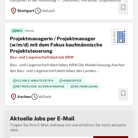
Zeitpunkt in der Abteilung 1 - „Haushalt, Personal, Organisation“ -
bookmark
im Referat 11 "Haushalt, Controlling“ mehrere Dienstposten zu
location_on
schedule
Stuttgart
Vollzeit
besetzen: Sachbearbeitung (m/w/d) des gehobenen Dienstes
Informationen zum Kultusministerium
fiber_new
Heute
NEU
Projektmanagerin / Projektmanager
(w/m/d) mit dem Fokus kaufmännische
Projekt­steuerung
Bau- und Liegenschaftsbetrieb NRW
Bau- und Liegenschaftsbetriebes NRW Die Niederlassung Aachen
des Bau- und Liegenschaftsbetriebes des Landes
Nordrhein‑Westfalen (BLB NRW) sucht zum nächstmöglichen
check_circle
check_circle
FLEXIBLE ARBEITSZEITEN
HOMEOFFICE
Zeitpunkt eine/einen Projektmanagerin / Projektmanager (w/m/d)
check_circle
check_circle
BETRIEBLICHE ALTERSVORSORGE
WEITERBILDUNG
mit dem Fokus kaufmännische Projektsteuerung Der Bau-
bookmark
location_on
schedule
Aachen
Vollzeit
Aktuelle Jobs per E-Mail
Tragen Sie Ihre E-Mail-Adresse ein und erhalten Sie stets aktuelle
Jobs: