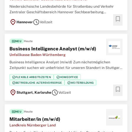
Niedersächsische Landesbehörde für Straßenbau und Verkehr
Zentraler Geschäftsbereich Hannover Sachbearbeitung
bookmark
Betriebsdienst (w/m/d) Hannover Vollzeit Festanstellung In der
location_on
schedule
Hannover
Vollzeit
Niedersächsischen Landesbehörde für Straßenbau und Verkehr ist
im zentralen Geschäftsbereich 2 in
fiber_new
Heute
NEU
Business Intelligence Analyst (m/w/d)
Unfallkasse Baden-Württemberg
Business Intelligence Analyst (m/w/d) Zum nächstmöglichen
Zeitpunkt suchen wir unbefristet für unseren Standort in Stuttgart
oder Karlsruhe einen Business Intelligence Analyst (m/w/d). Sie
check_circle
check_circle
FLEXIBLE ARBEITSZEITEN
HOMEOFFICE
haben ein gutes Gespür für Zahlen und Spaß daran, aus Daten
check_circle
check_circle
BETRIEBLICHE ALTERSVORSORGE
WEITERBILDUNG
echte Insights zu gewinnen? Dann
bookmark
location_on
schedule
Stuttgart, Karlsruhe
Vollzeit
fiber_new
Heute
NEU
Mitarbeiter/in (m/w/d)
Landkreis Nürnberger Land