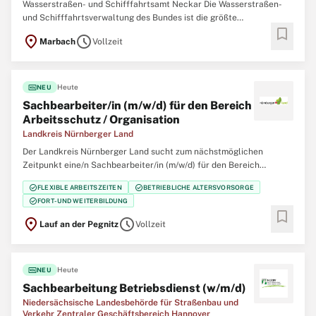
Wasserstraßen- und Schifffahrtsamt Neckar Die Wasserstraßen-
und Schifffahrtsverwaltung des Bundes ist die größte
bookmark
Arbeitgeberin im Geschäftsbereich des Bundesministeriums für
location_on
schedule
Marbach
Vollzeit
Verkehr (BMV). In unseren Behörden arbeiten deutschlandweit
engagierte Menschen für lebendige Wasserstraßen.
fiber_new
Heute
NEU
Sachbearbeiter/in (m/w/d) für den Bereich
Arbeitsschutz / Organisation
Landkreis Nürnberger Land
Der Landkreis Nürnberger Land sucht zum nächstmöglichen
Zeitpunkt eine/n Sachbearbeiter/in (m/w/d) für den Bereich
Arbeitsschutz / Organisation in Vollzeit oder vollzeitnah (min. 35 h).
check_circle
check_circle
FLEXIBLE ARBEITSZEITEN
BETRIEBLICHE ALTERSVORSORGE
Es handelt sich um eine unbefristete Stelle. Die Besetzung ist auch
check_circle
FORT- UND WEITERBILDUNG
im Rahmen von Jobsharing
bookmark
location_on
schedule
Lauf an der Pegnitz
Vollzeit
fiber_new
Heute
NEU
Sachbearbeitung Betriebsdienst (w/m/d)
Niedersächsische Landesbehörde für Straßenbau und
Verkehr Zentraler Geschäftsbereich Hannover