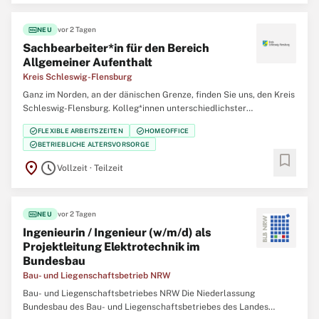
fiber_new
vor 2 Tagen
NEU
Sachbearbeiter*in für den Bereich
Allgemeiner Aufenthalt
Kreis Schleswig-Flensburg
Ganz im Norden, an der dänischen Grenze, finden Sie uns, den Kreis
Schleswig-Flensburg. Kolleg*innen unterschiedlichster
Professionen arbeiten gemeinsam für die Menschen in unserem
check_circle
check_circle
FLEXIBLE ARBEITSZEITEN
HOMEOFFICE
Kreis. Werden Sie Teil unseres Teams und gestalten Sie Ihre
check_circle
BETRIEBLICHE ALTERSVORSORGE
berufliche Zukunft mit uns zusammen. Verbinden
bookmark
location_on
schedule
Vollzeit · Teilzeit
fiber_new
vor 2 Tagen
NEU
Ingenieurin / Ingenieur (w/m/d) als
Projekt­leitung Elektrotechnik im
Bundesbau
Bau- und Liegenschaftsbetrieb NRW
Bau- und Liegenschaftsbetriebes NRW Die Niederlassung
Bundesbau des Bau- und Liegenschaftsbetriebes des Landes