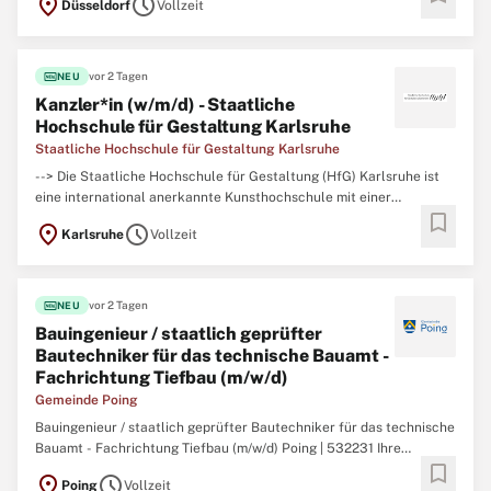
location_on
schedule
Düsseldorf
Vollzeit
fiber_new
vor 2 Tagen
NEU
Kanzler*in (w/m/d) - Staatliche
Hochschule für Gestaltung Karlsruhe
Staatliche Hochschule für Gestaltung Karlsruhe
--> Die Staatliche Hochschule für Gestaltung (HfG) Karlsruhe ist
eine international anerkannte Kunsthochschule mit einer
bookmark
einzigartigen Verknüpfung von künstlerischen, gestalterischen und
location_on
schedule
Karlsruhe
Vollzeit
theoretischen Fächern. Die HfG bietet ihren circa 360
Studierenden ein vielseitiges Studienangebot
fiber_new
vor 2 Tagen
NEU
Bauingenieur / staatlich geprüfter
Bautechniker für das technische Bauamt -
Fachrichtung Tiefbau (m/w/d)
Gemeinde Poing
Bauingenieur / staatlich geprüfter Bautechniker für das technische
Bauamt - Fachrichtung Tiefbau (m/w/d) Poing | 532231 Ihre
bookmark
Aufgaben sind insbesondere: Betreuung und Abwicklung
location_on
schedule
Poing
Vollzeit
Maßnahmen im Straßenbau (Straßen, Wege, Plätze) sowie im