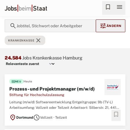
bookmark
menu
search
tune
Jobtitel, Stichwort oder Arbeitgeber
ÄNDERN
close
KRANKENKASSE
24.584
Jobs Krankenkasse Hamburg
fiber_new
Heute
NEU
Prozess- und Projektmanager (m/w/d)
Stiftung für Hochschulzulassung
Leitung (m/w/d) Softwareentwicklung Entgeltgruppe: 9b (TV-L)
Arbeitsumfang: Vollzeit oder Teilzeit Arbeitsort: Silberstr. 21, 44137
bookmark
Dortmund Ihnen liegt Bildungsgerechtigkeit am Herzen und Sie
location_on
schedule
Dortmund
Vollzeit · Teilzeit
finden es spannend, die digitale Transformation der
Studienplatzvergabe hautnah mitzuerleben?