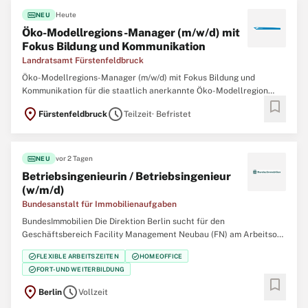
fiber_new
Heute
NEU
Öko-Modellregions-Manager (m/w/d) mit
Fokus Bildung und Kommunikation
Landratsamt Fürstenfeldbruck
Öko-Modellregions-Manager (m/w/d) mit Fokus Bildung und
Kommunikation für die staatlich anerkannte Öko-Modellregion
bookmark
Landkreis Fürstenfeldbruck und Stadt München West in Teilzeit 15
location_on
schedule
Fürstenfeldbruck
Teilzeit
· Befristet
Stunden zum nächstmöglichen Zeitpunkt. Die Stelle ist zunächst
befristet für drei Jahre und wird im
fiber_new
vor 2 Tagen
NEU
Betriebsingenieurin / Betriebsingenieur
(w/m/d)
Bundesanstalt für Immobilienaufgaben
BundesImmobilien Die Direktion Berlin sucht für den
Geschäftsbereich Facility Management Neubau (FN) am Arbeitsort
Berlin für die Betreuung von Dienstliegenschaften Oberster
check_circle
check_circle
FLEXIBLE ARBEITSZEITEN
HOMEOFFICE
Bundesbehörden ab sofort bzw. zum nächstmöglichen Zeitpunkt
check_circle
FORT- UND WEITERBILDUNG
eine/einen: Betriebsingenieurin / Betriebsingenieur
bookmark
location_on
schedule
Berlin
Vollzeit