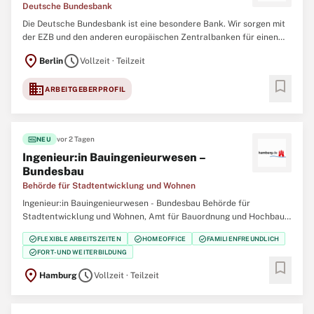
Deutsche Bundesbank
Die Deutsche Bundesbank ist eine besondere Bank. Wir sorgen mit
der EZB und den anderen europäischen Zentralbanken für einen
stabilen Euro. Dafür und für weitere Zentralbankaufgaben
location_on
schedule
Berlin
Vollzeit · Teilzeit
brauchen wir eine große Vielfalt von Spezialistinnen und
Spezialisten in handwerklichen Arbeitsbereichen,
bookmark
domain
ARBEITGEBERPROFIL
fiber_new
vor 2 Tagen
NEU
Ingenieur:in Bauingenieurwesen –
Bundesbau
Behörde für Stadtentwicklung und Wohnen
Ingenieur:in Bauingenieurwesen - Bundesbau Behörde für
Stadtentwicklung und Wohnen, Amt für Bauordnung und Hochbau,
Bundesbauabteilung Job-ID: J000043251 Startdatum:
check_circle
check_circle
check_circle
FLEXIBLE ARBEITSZEITEN
HOMEOFFICE
FAMILIENFREUNDLICH
schnellstmöglich Art der Anstellung: Vollzeit/Teilzeit (unbefristet)
check_circle
FORT- UND WEITERBILDUNG
Bezahlung: EGr. 12 TV-L BesGr. A12 HmbBesG Bewerbungsfrist:
bookmark
location_on
schedule
Hamburg
Vollzeit · Teilzeit