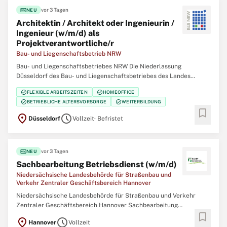
fiber_new
vor 3 Tagen
NEU
Architektin / Architekt oder Ingenieurin /
Ingenieur (w/m/d) als
Projektverantwortliche/r
Bau- und Liegenschaftsbetrieb NRW
Bau- und Liegenschaftsbetriebes NRW Die Niederlassung
Düsseldorf des Bau- und Liegenschaftsbetriebes des Landes
Nordrhein‑Westfalen (BLB NRW) sucht zum nächstmöglichen
check_circle
check_circle
FLEXIBLE ARBEITSZEITEN
HOMEOFFICE
Zeitpunkt für die Immobilienmanagementabteilung Finanzen
check_circle
check_circle
BETRIEBLICHE ALTERSVORSORGE
WEITERBILDUNG
eine/einen Architektin / Architekten oder Ingenieurin /
bookmark
location_on
schedule
Düsseldorf
Vollzeit
· Befristet
fiber_new
vor 3 Tagen
NEU
Sachbearbeitung Betriebsdienst (w/m/d)
Niedersächsische Landesbehörde für Straßenbau und
Verkehr Zentraler Geschäftsbereich Hannover
Niedersächsische Landesbehörde für Straßenbau und Verkehr
Zentraler Geschäftsbereich Hannover Sachbearbeitung
bookmark
Betriebsdienst (w/m/d) Hannover Vollzeit Festanstellung In der
location_on
schedule
Hannover
Vollzeit
Niedersächsischen Landesbehörde für Straßenbau und Verkehr ist