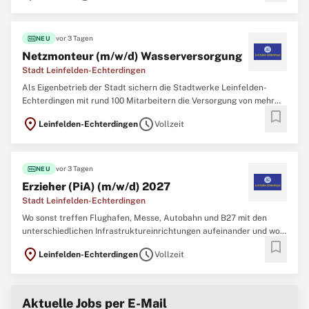
im zentralen Geschäftsbereich 2 in
fiber_new
vor 3 Tagen
NEU
Netzmonteur (m/w/d) Wasserversorgung
Stadt Leinfelden-Echterdingen
Als Eigenbetrieb der Stadt sichern die Stadtwerke Leinfelden-
Echterdingen mit rund 100 Mitarbeitern die Versorgung von mehr
bookmark
als 40.000 Einwohnern, Betrieben und Unternehmen, sowie die des
location_on
schedule
Leinfelden-Echterdingen
Vollzeit
Flughafens und der Messe Stuttgart. Wir sind kompetenter Partner
für Energie, Wasser, Abwasser,
fiber_new
vor 3 Tagen
NEU
Erzieher (PiA) (m/w/d) 2027
Stadt Leinfelden-Echterdingen
Wo sonst treffen Flughafen, Messe, Autobahn und B27 mit den
unterschiedlichen Infrastruktureinrichtungen aufeinander und wo
bookmark
sonst kann man in einem der wirtschaftsstärksten Orte der Region
location_on
schedule
Leinfelden-Echterdingen
Vollzeit
in einem familienfreundlichen und familiären Team arbeiten? Die
Stadt LE bietet Ihnen mit sowohl
Aktuelle Jobs per E-Mail