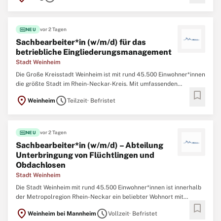
konstruktiven Ingenieur-bau (Brücken, Unterführungen),
fiber_new
vor 2 Tagen
NEU
Sachbearbeiter*in (w/m/d) für das
betriebliche Eingliederungsmanagement
Stadt Weinheim
Die Große Kreisstadt Weinheim ist mit rund 45.500 Einwohner*innen
die größte Stadt im Rhein-Neckar-Kreis. Mit umfassenden
bookmark
Bildungs-, Sport- und Freizeitangeboten bietet die Stadt Weinheim
location_on
schedule
Weinheim
Teilzeit
· Befristet
eine hohe Lebensqualität. Hier treffen zukunftsorientierte
Arbeitsplatzangebote auf das charmante
fiber_new
vor 2 Tagen
NEU
Sachbearbeiter*in (w/m/d) – Abteilung
Unterbringung von Flüchtlingen und
Obdachlosen
Stadt Weinheim
Die Stadt Weinheim mit rund 45.500 Einwohner*innen ist innerhalb
der Metropolregion Rhein-Neckar ein beliebter Wohnort mit
bookmark
großem Bildungs-, Sport- und Freizeitangebot. Hier treffen
location_on
schedule
Weinheim bei Mannheim
Vollzeit
· Befristet
zukunftsorientierte Arbeitsplatzangebote auf das charmante