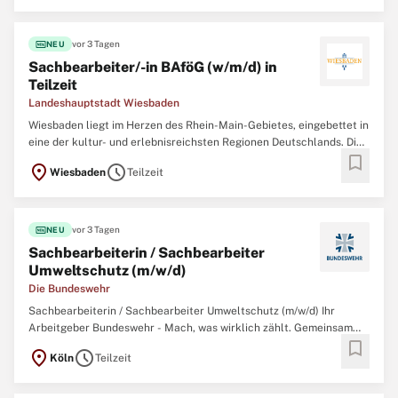
Ambiente einer historisch gewachsenen mittelalterlichen
fiber_new
vor 3 Tagen
NEU
Sachbearbeiter/-in BAföG (w/m/d) in
Teilzeit
Landeshauptstadt Wiesbaden
Wiesbaden liegt im Herzen des Rhein-Main-Gebietes, eingebettet in
eine der kultur- und erlebnisreichsten Regionen Deutschlands. Die
bookmark
hessische Landeshauptstadt besticht durch ihr vielfältiges
location_on
schedule
Wiesbaden
Teilzeit
Freizeitangebot und bildet damit ein ideales Umfeld für den
Lebensmittelpunkt. Für alle Menschen,
fiber_new
vor 3 Tagen
NEU
Sachbearbeiterin / Sachbearbeiter
Umweltschutz (m/w/d)
Die Bundeswehr
Sachbearbeiterin / Sachbearbeiter Umweltschutz (m/w/d) Ihr
Arbeitgeber Bundeswehr - Mach, was wirklich zählt. Gemeinsam
bookmark
mit über 260.000 zivilen und militärischen Mitarbeitenden
location_on
schedule
Köln
Teilzeit
garantieren wir Sicherheit, Souveränität und die außenpolitische
Handlungsfähigkeit der Bundesrepublik