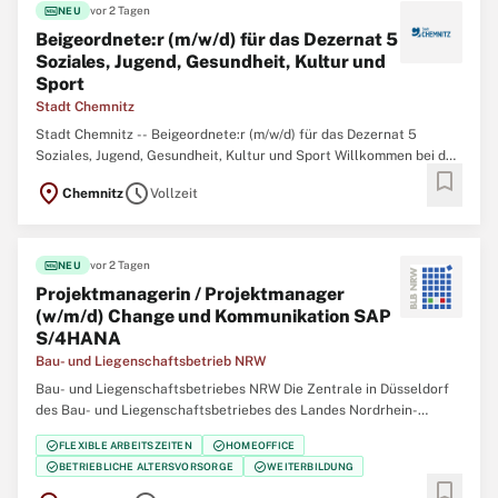
fiber_new
vor 2 Tagen
NEU
Beigeordnete:r (m/w/d) für das Dezernat 5
Soziales, Jugend, Gesundheit, Kultur und
Sport
Stadt Chemnitz
Stadt Chemnitz -- Beigeordnete:r (m/w/d) für das Dezernat 5
Soziales, Jugend, Gesundheit, Kultur und Sport Willkommen bei der
bookmark
Stadt Chemnitz! Hier arbeiten Menschen, die etwas bewegen
location_on
schedule
Chemnitz
Vollzeit
wollen. Wir engagieren uns in vielfältigen Themenfeldern.
Gemeinsam gestalten wir Chemnitz für unsere
fiber_new
vor 2 Tagen
NEU
Projektmanagerin / Projektmanager
(w/m/d) Change und Kommunikation SAP
S/4HANA
Bau- und Liegenschaftsbetrieb NRW
Bau- und Liegenschaftsbetriebes NRW Die Zentrale in Düsseldorf
des Bau- und Liegenschaftsbetriebes des Landes Nordrhein-
Westfalen (BLB NRW) sucht zum nächstmöglichen Zeitpunkt
check_circle
check_circle
FLEXIBLE ARBEITSZEITEN
HOMEOFFICE
eine/einen Projektmanagerin / Projektmanager (w/m/d) Change und
check_circle
check_circle
BETRIEBLICHE ALTERSVORSORGE
WEITERBILDUNG
Kommunikation SAP S/4HANA Der Bau- und Liegenschaftsbetrieb
bookmark