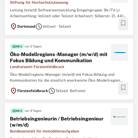
Stiftung für Hochschulzulassung
Leitung (m/w/d) Softwareentwicklung Entgeltgruppe: 9b (TV-L)
Arbeitsumfang: Vollzeit oder Teilzeit Arbeitsort: Silberstr. 21, 44137
bookmark
Dortmund Ihnen liegt Bildungsgerechtigkeit am Herzen und Sie
location_on
schedule
Dortmund
Vollzeit · Teilzeit
finden es spannend, die digitale Transformation der
Studienplatzvergabe hautnah mitzuerleben?
fiber_new
vor 2 Tagen
NEU
Öko-Modellregions-Manager (m/w/d) mit
Fokus Bildung und Kommunikation
Landratsamt Fürstenfeldbruck
Öko-Modellregions-Manager (m/w/d) mit Fokus Bildung und
Kommunikation für die staatlich anerkannte Öko-Modellregion
bookmark
Landkreis Fürstenfeldbruck und Stadt München West in Teilzeit 15
location_on
schedule
Fürstenfeldbruck
Teilzeit
· Befristet
Stunden zum nächstmöglichen Zeitpunkt. Die Stelle ist zunächst
befristet für drei Jahre und wird im
fiber_new
vor 3 Tagen
NEU
Betriebsingenieurin / Betriebsingenieur
(w/m/d)
Bundesanstalt für Immobilienaufgaben