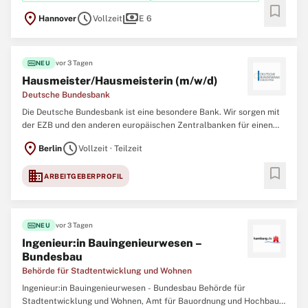
Mit rund 200 Beschäftigten betreuen wir mehr als
bookmark
location_on
schedule
payments
Hannover
Vollzeit
E 6
fiber_new
vor 3 Tagen
NEU
Hausmeister/Hausmeisterin (m/w/d)
Deutsche Bundesbank
Die Deutsche Bundesbank ist eine besondere Bank. Wir sorgen mit
der EZB und den anderen europäischen Zentralbanken für einen
stabilen Euro. Dafür und für weitere Zentralbankaufgaben
location_on
schedule
Berlin
Vollzeit · Teilzeit
brauchen wir eine große Vielfalt von Spezialistinnen und
Spezialisten in handwerklichen Arbeitsbereichen,
bookmark
domain
ARBEITGEBERPROFIL
fiber_new
vor 3 Tagen
NEU
Ingenieur:in Bauingenieurwesen –
Bundesbau
Behörde für Stadtentwicklung und Wohnen
Ingenieur:in Bauingenieurwesen - Bundesbau Behörde für
Stadtentwicklung und Wohnen, Amt für Bauordnung und Hochbau,