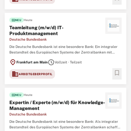
fiber_new
Heute
NEU
Teamleitung (m/w/d) IT-
Produktmanagement
Deutsche Bundesbank
Die Deutsche Bundesbank ist eine besondere Bank: Ein integraler
Bestandteil des Europäischen Systems der Zentralbanken mit
bedeutender Funktion in der Finanzstabilität, Bankenaufsicht,
location_on
schedule
Frankfurt am Main
Vollzeit · Teilzeit
Geldpolitik und im Zahlungsverkehr in Deutschland. Allem voran
jedoch sind wir ein starkes Team
bookmark
domain
ARBEITGEBERPROFIL
fiber_new
Heute
NEU
Expertin / Experte (m/w/d) für Knowledge-
Management
Deutsche Bundesbank
Die Deutsche Bundesbank ist eine besondere Bank: Als integraler
Bestandteil des Europäischen Systems der Zentralbanken schaffen