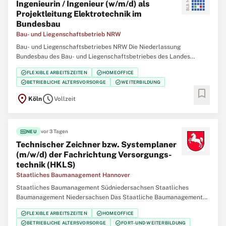
Ingenieurin / Ingenieur (w/m/d) als
Projekt­leitung Elektrotechnik im
Bundesbau
Bau- und Liegenschaftsbetrieb NRW
Bau- und Liegenschaftsbetriebes NRW Die Niederlassung
Bundesbau des Bau- und Liegenschaftsbetriebes des Landes
Nordrhein‑Westfalen (BLB NRW) sucht für den Standort Köln zum
check_circle
check_circle
FLEXIBLE ARBEITSZEITEN
HOMEOFFICE
nächstmöglichen Zeitpunkt eine/einen Ingenieurin / Ingenieur
check_circle
check_circle
BETRIEBLICHE ALTERSVORSORGE
WEITERBILDUNG
(w/m/d) als Projektleitung Elektrotechnik im Bundesbau
bookmark
location_on
schedule
Köln
Vollzeit
fiber_new
vor 3 Tagen
NEU
Technischer Zeichner bzw. Systemplaner
(m/w/d) der Fachrichtung Versorgungs­
technik (HKLS)
Staatliches Baumanagement Hannover
Staatliches Baumanagement Südniedersachsen Staatliches
Baumanagement Niedersachsen Das Staatliche Baumanagement
Hannover führt als eines von sieben staatlichen Bauämtern in
check_circle
check_circle
FLEXIBLE ARBEITSZEITEN
HOMEOFFICE
Niedersachsen Baumaßnahmen des Landes und des Bundes durch.
check_circle
check_circle
BETRIEBLICHE ALTERSVORSORGE
FORT- UND WEITERBILDUNG