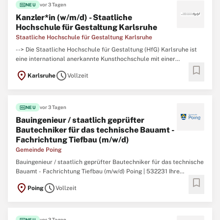
fiber_new
vor 3 Tagen
NEU
Kanzler*in (w/m/d) - Staatliche
Hochschule für Gestaltung Karlsruhe
Staatliche Hochschule für Gestaltung Karlsruhe
--> Die Staatliche Hochschule für Gestaltung (HfG) Karlsruhe ist
eine international anerkannte Kunsthochschule mit einer
bookmark
einzigartigen Verknüpfung von künstlerischen, gestalterischen und
location_on
schedule
Karlsruhe
Vollzeit
theoretischen Fächern. Die HfG bietet ihren circa 360
Studierenden ein vielseitiges Studienangebot
fiber_new
vor 3 Tagen
NEU
Bauingenieur / staatlich geprüfter
Bautechniker für das technische Bauamt -
Fachrichtung Tiefbau (m/w/d)
Gemeinde Poing
Bauingenieur / staatlich geprüfter Bautechniker für das technische
Bauamt - Fachrichtung Tiefbau (m/w/d) Poing | 532231 Ihre
bookmark
Aufgaben sind insbesondere: Betreuung und Abwicklung
location_on
schedule
Poing
Vollzeit
Maßnahmen im Straßenbau (Straßen, Wege, Plätze) sowie im
konstruktiven Ingenieur-bau (Brücken, Unterführungen),
fiber_new
vor 3 Tagen
NEU