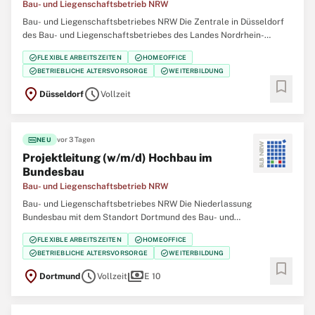
Bau- und Liegenschaftsbetrieb NRW
Bau- und Liegenschaftsbetriebes NRW Die Zentrale in Düsseldorf
des Bau- und Liegenschaftsbetriebes des Landes Nordrhein-
Westfalen (BLB NRW) sucht zum nächstmöglichen Zeitpunkt
check_circle
check_circle
FLEXIBLE ARBEITSZEITEN
HOMEOFFICE
eine/einen Projektmanagerin / Projektmanager (w/m/d) Change und
check_circle
check_circle
BETRIEBLICHE ALTERSVORSORGE
WEITERBILDUNG
Kommunikation SAP S/4HANA Der Bau- und Liegenschaftsbetrieb
bookmark
location_on
schedule
Düsseldorf
Vollzeit
fiber_new
vor 3 Tagen
NEU
Projektleitung (w/m/d) Hochbau im
Bundesbau
Bau- und Liegenschaftsbetrieb NRW
Bau- und Liegenschaftsbetriebes NRW Die Niederlassung
Bundesbau mit dem Standort Dortmund des Bau- und
Liegenschaftsbetriebes des Landes Nordrhein‑Westfalen (BLB
check_circle
check_circle
FLEXIBLE ARBEITSZEITEN
HOMEOFFICE
NRW) sucht zum nächstmöglichen Zeitpunkt eine Projektleitung
check_circle
check_circle
BETRIEBLICHE ALTERSVORSORGE
WEITERBILDUNG
(w/m/d) Hochbau im Bundesbau Der Bau- und Liegenschaftsbetrieb
bookmark
location_on
schedule
payments
Dortmund
Vollzeit
E 10