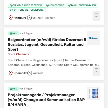
Bundesbauabteilung Job-ID: J000043251 Startdatum:
check_circle
check_circle
check_circle
FLEXIBLE ARBEITSZEITEN
HOMEOFFICE
FAMILIENFREUNDLICH
schnellstmöglich Art der Anstellung: Vollzeit/Teilzeit (unbefristet)
check_circle
FORT- UND WEITERBILDUNG
Bezahlung: EGr. 12 TV-L BesGr. A12 HmbBesG Bewerbungsfrist:
bookmark
location_on
schedule
Hamburg
Vollzeit · Teilzeit
fiber_new
vor 3 Tagen
NEU
Beigeordnete:r (m/w/d) für das Dezernat 5
Soziales, Jugend, Gesundheit, Kultur und
Sport
Stadt Chemnitz
Stadt Chemnitz -- Beigeordnete:r (m/w/d) für das Dezernat 5
Soziales, Jugend, Gesundheit, Kultur und Sport Willkommen bei der
bookmark
Stadt Chemnitz! Hier arbeiten Menschen, die etwas bewegen
location_on
schedule
Chemnitz
Vollzeit
wollen. Wir engagieren uns in vielfältigen Themenfeldern.
Gemeinsam gestalten wir Chemnitz für unsere
fiber_new
vor 3 Tagen
NEU
Projektmanagerin / Projektmanager
(w/m/d) Change und Kommunikation SAP
S/4HANA