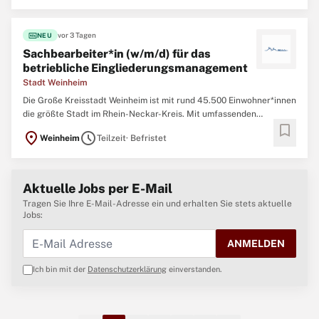
Ambiente einer historisch gewachsenen mittelalterlichen
fiber_new
vor 3 Tagen
NEU
Sachbearbeiter*in (w/m/d) für das
betriebliche Eingliederungsmanagement
Stadt Weinheim
Die Große Kreisstadt Weinheim ist mit rund 45.500 Einwohner*innen
die größte Stadt im Rhein-Neckar-Kreis. Mit umfassenden
bookmark
Bildungs-, Sport- und Freizeitangeboten bietet die Stadt Weinheim
location_on
schedule
Weinheim
Teilzeit
· Befristet
eine hohe Lebensqualität. Hier treffen zukunftsorientierte
Arbeitsplatzangebote auf das charmante
Aktuelle Jobs per E-Mail
Tragen Sie Ihre E-Mail-Adresse ein und erhalten Sie stets aktuelle
Jobs:
ANMELDEN
Ich bin mit der
Datenschutzerklärung
einverstanden.