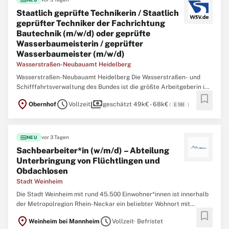
Staatlich geprüfte Technikerin / Staatlich
geprüfter Techniker der Fachrichtung
Bautechnik (m/w/d) oder geprüfte
Wasserbaumeisterin / geprüfter
Wasserbaumeister (m/w/d)
Wasserstraßen-Neubauamt Heidelberg
Wasserstraßen-Neubauamt Heidelberg Die Wasserstraßen- und
Schifffahrtsverwaltung des Bundes ist die größte Arbeitgeberin im
bookmark
Geschäftsbereich des Bundesministeriums für Verkehr (BMV). In
location_on
schedule
payments
Obernhof
Vollzeit
geschätzt 49k€ - 68k€
(
E 9B
)
unseren Behörden arbeiten deutschlandweit engagierte Menschen
für lebendige Wasserstraßen. Wir
fiber_new
vor 3 Tagen
NEU
Sachbearbeiter*in (w/m/d) – Abteilung
Unterbringung von Flüchtlingen und
Obdachlosen
Stadt Weinheim
Die Stadt Weinheim mit rund 45.500 Einwohner*innen ist innerhalb
der Metropolregion Rhein-Neckar ein beliebter Wohnort mit
bookmark
großem Bildungs-, Sport- und Freizeitangebot. Hier treffen
location_on
schedule
Weinheim bei Mannheim
Vollzeit
· Befristet
zukunftsorientierte Arbeitsplatzangebote auf das charmante