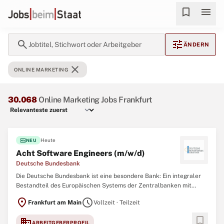
bookmark
menu
search
tune
Jobtitel, Stichwort oder Arbeitgeber
ÄNDERN
close
ONLINE MARKETING
30.068
Online Marketing Jobs Frankfurt
fiber_new
Heute
NEU
Acht Software Engineers (m/w/d)
Deutsche Bundesbank
Die Deutsche Bundesbank ist eine besondere Bank: Ein integraler
Bestandteil des Europäischen Systems der Zentralbanken mit
bedeutender Funktion in der Finanzstabilität, Bankenaufsicht,
location_on
schedule
Frankfurt am Main
Vollzeit · Teilzeit
Geldpolitik und im Zahlungsverkehr in Deutschland. Allem voran
jedoch sind wir ein starkes Team
bookmark
domain
ARBEITGEBERPROFIL