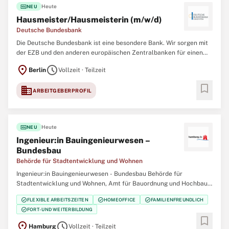
fiber_new
Heute
NEU
Hausmeister/Hausmeisterin (m/w/d)
Deutsche Bundesbank
Die Deutsche Bundesbank ist eine besondere Bank. Wir sorgen mit
der EZB und den anderen europäischen Zentralbanken für einen
stabilen Euro. Dafür und für weitere Zentralbankaufgaben
location_on
schedule
Berlin
Vollzeit · Teilzeit
brauchen wir eine große Vielfalt von Spezialistinnen und
Spezialisten in handwerklichen Arbeitsbereichen,
bookmark
domain
ARBEITGEBERPROFIL
fiber_new
Heute
NEU
Ingenieur:in Bauingenieurwesen –
Bundesbau
Behörde für Stadtentwicklung und Wohnen
Ingenieur:in Bauingenieurwesen - Bundesbau Behörde für
Stadtentwicklung und Wohnen, Amt für Bauordnung und Hochbau,
Bundesbauabteilung Job-ID: J000043251 Startdatum:
check_circle
check_circle
check_circle
FLEXIBLE ARBEITSZEITEN
HOMEOFFICE
FAMILIENFREUNDLICH
schnellstmöglich Art der Anstellung: Vollzeit/Teilzeit (unbefristet)
check_circle
FORT- UND WEITERBILDUNG
Bezahlung: EGr. 12 TV-L BesGr. A12 HmbBesG Bewerbungsfrist:
bookmark
location_on
schedule
Hamburg
Vollzeit · Teilzeit