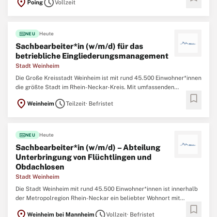
location_on
schedule
Poing
Vollzeit
Maßnahmen im Straßenbau (Straßen, Wege, Plätze) sowie im
konstruktiven Ingenieur-bau (Brücken, Unterführungen),
fiber_new
Heute
NEU
Sachbearbeiter*in (w/m/d) für das
betriebliche Eingliederungsmanagement
Stadt Weinheim
Die Große Kreisstadt Weinheim ist mit rund 45.500 Einwohner*innen
die größte Stadt im Rhein-Neckar-Kreis. Mit umfassenden
bookmark
Bildungs-, Sport- und Freizeitangeboten bietet die Stadt Weinheim
location_on
schedule
Weinheim
Teilzeit
· Befristet
eine hohe Lebensqualität. Hier treffen zukunftsorientierte
Arbeitsplatzangebote auf das charmante
fiber_new
Heute
NEU
Sachbearbeiter*in (w/m/d) – Abteilung
Unterbringung von Flüchtlingen und
Obdachlosen
Stadt Weinheim
Die Stadt Weinheim mit rund 45.500 Einwohner*innen ist innerhalb
der Metropolregion Rhein-Neckar ein beliebter Wohnort mit
bookmark
großem Bildungs-, Sport- und Freizeitangebot. Hier treffen
location_on
schedule
Weinheim bei Mannheim
Vollzeit
· Befristet
zukunftsorientierte Arbeitsplatzangebote auf das charmante