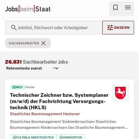
bookmark
menu
search
tune
Jobtitel, Stichwort oder Arbeitgeber
ÄNDERN
close
SACHBEARBEITER
26.831
Sachbearbeiter Jobs
fiber_new
Heute
NEU
Technischer Zeichner bzw. Systemplaner
(m/w/d) der Fachrichtung Versorgungs­
technik (HKLS)
Staatliches Baumanagement Hannover
Staatliches Baumanagement Südniedersachsen Staatliches
Baumanagement Niedersachsen Das Staatliche Baumanagement
Hannover führt als eines von sieben staatlichen Bauämtern in
check_circle
check_circle
FLEXIBLE ARBEITSZEITEN
HOMEOFFICE