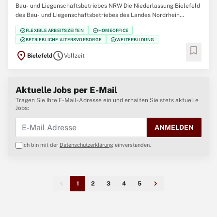
Bau- und Liegenschaftsbetriebes NRW Die Niederlassung Bielefeld
des Bau- und Liegenschaftsbetriebes des Landes Nordrhein
Westfalen (BLB NRW) sucht zum nächstmöglichen Zeitpunkt
check_circle
check_circle
FLEXIBLE ARBEITSZEITEN
HOMEOFFICE
mehrere Gebäudemanagerinnen / Gebäudemanager (w/m/d) Der
check_circle
check_circle
BETRIEBLICHE ALTERSVORSORGE
WEITERBILDUNG
Bau- und Liegenschaftsbetrieb NRW ist Eigentümer,
bookmark
location_on
schedule
Bielefeld
Vollzeit
Aktuelle Jobs per E-Mail
Tragen Sie Ihre E-Mail-Adresse ein und erhalten Sie stets aktuelle
Jobs:
ANMELDEN
Ich bin mit der
Datenschutzerklärung
einverstanden.
1
2
3
4
5