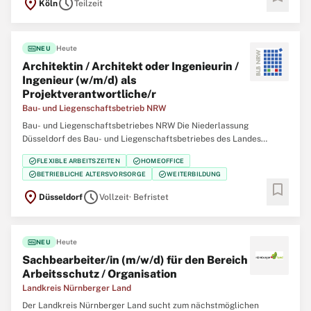
location_on
schedule
Köln
Teilzeit
garantieren wir Sicherheit, Souveränität und die außenpolitische
Handlungsfähigkeit der Bundesrepublik
fiber_new
Heute
NEU
Architektin / Architekt oder Ingenieurin /
Ingenieur (w/m/d) als
Projektverantwortliche/r
Bau- und Liegenschaftsbetrieb NRW
Bau- und Liegenschaftsbetriebes NRW Die Niederlassung
Düsseldorf des Bau- und Liegenschaftsbetriebes des Landes
Nordrhein‑Westfalen (BLB NRW) sucht zum nächstmöglichen
check_circle
check_circle
FLEXIBLE ARBEITSZEITEN
HOMEOFFICE
Zeitpunkt für die Immobilienmanagementabteilung Finanzen
check_circle
check_circle
BETRIEBLICHE ALTERSVORSORGE
WEITERBILDUNG
eine/einen Architektin / Architekten oder Ingenieurin /
bookmark
location_on
schedule
Düsseldorf
Vollzeit
· Befristet
fiber_new
Heute
NEU
Sachbearbeiter/in (m/w/d) für den Bereich
Arbeitsschutz / Organisation
Landkreis Nürnberger Land
Der Landkreis Nürnberger Land sucht zum nächstmöglichen