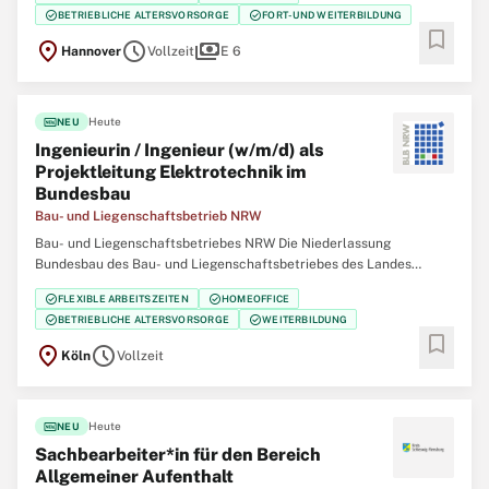
Niedersachsen Baumaßnahmen des Landes und des Bundes durch.
check_circle
check_circle
BETRIEBLICHE ALTERSVORSORGE
FORT- UND WEITERBILDUNG
Mit rund 200 Beschäftigten betreuen wir mehr als
bookmark
location_on
schedule
payments
Hannover
Vollzeit
E 6
fiber_new
Heute
NEU
Ingenieurin / Ingenieur (w/m/d) als
Projekt­leitung Elektrotechnik im
Bundesbau
Bau- und Liegenschaftsbetrieb NRW
Bau- und Liegenschaftsbetriebes NRW Die Niederlassung
Bundesbau des Bau- und Liegenschaftsbetriebes des Landes
Nordrhein‑Westfalen (BLB NRW) sucht für den Standort Köln zum
check_circle
check_circle
FLEXIBLE ARBEITSZEITEN
HOMEOFFICE
nächstmöglichen Zeitpunkt eine/einen Ingenieurin / Ingenieur
check_circle
check_circle
BETRIEBLICHE ALTERSVORSORGE
WEITERBILDUNG
(w/m/d) als Projektleitung Elektrotechnik im Bundesbau
bookmark
location_on
schedule
Köln
Vollzeit
fiber_new
Heute
NEU
Sachbearbeiter*in für den Bereich
Allgemeiner Aufenthalt