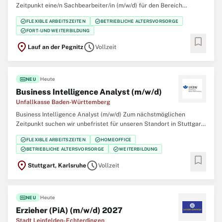
Zeitpunkt eine/n Sachbearbeiter/in (m/w/d) für den Bereich
Arbeitsschutz / Organisation in Vollzeit oder vollzeitnah (min. 35 h).
check_circle
check_circle
FLEXIBLE ARBEITSZEITEN
BETRIEBLICHE ALTERSVORSORGE
Es handelt sich um eine unbefristete Stelle. Die Besetzung ist auch
check_circle
FORT- UND WEITERBILDUNG
im Rahmen von Jobsharing
bookmark
location_on
schedule
Lauf an der Pegnitz
Vollzeit
fiber_new
Heute
NEU
Business Intelligence Analyst (m/w/d)
Unfallkasse Baden-Württemberg
Business Intelligence Analyst (m/w/d) Zum nächstmöglichen
Zeitpunkt suchen wir unbefristet für unseren Standort in Stuttgart
oder Karlsruhe einen Business Intelligence Analyst (m/w/d). Sie
check_circle
check_circle
FLEXIBLE ARBEITSZEITEN
HOMEOFFICE
haben ein gutes Gespür für Zahlen und Spaß daran, aus Daten
check_circle
check_circle
BETRIEBLICHE ALTERSVORSORGE
WEITERBILDUNG
echte Insights zu gewinnen? Dann
bookmark
location_on
schedule
Stuttgart, Karlsruhe
Vollzeit
fiber_new
Heute
NEU
Erzieher (PiA) (m/w/d) 2027
Stadt Leinfelden-Echterdingen