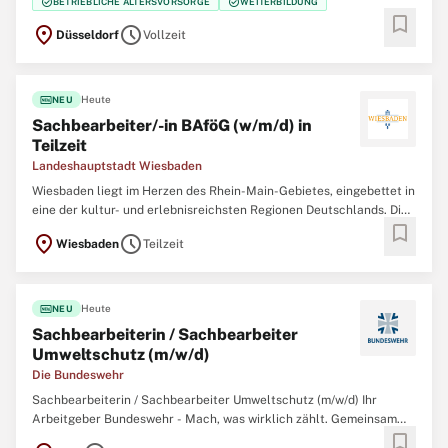
check_circle
check_circle
BETRIEBLICHE ALTERSVORSORGE
WEITERBILDUNG
Kommunikation SAP S/4HANA Der Bau- und Liegenschaftsbetrieb
bookmark
location_on
schedule
Düsseldorf
Vollzeit
fiber_new
Heute
NEU
Sachbearbeiter/-in BAföG (w/m/d) in
Teilzeit
Landeshauptstadt Wiesbaden
Wiesbaden liegt im Herzen des Rhein-Main-Gebietes, eingebettet in
eine der kultur- und erlebnisreichsten Regionen Deutschlands. Die
bookmark
hessische Landeshauptstadt besticht durch ihr vielfältiges
location_on
schedule
Wiesbaden
Teilzeit
Freizeitangebot und bildet damit ein ideales Umfeld für den
Lebensmittelpunkt. Für alle Menschen,
fiber_new
Heute
NEU
Sachbearbeiterin / Sachbearbeiter
Umweltschutz (m/w/d)
Die Bundeswehr
Sachbearbeiterin / Sachbearbeiter Umweltschutz (m/w/d) Ihr
Arbeitgeber Bundeswehr - Mach, was wirklich zählt. Gemeinsam
bookmark
mit über 260.000 zivilen und militärischen Mitarbeitenden