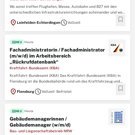
Wo sonst treffen Flughafen, Messe, Autobahn und B27 mit den
unterschiedlichen Infrastruktureinrichtungen aufeinander und wo
bookmark
sonst kann man in einem der wirtschaftsstärksten Orte der Region
location_on
schedule
Leinfelden-Echterdingen
Vollzeit
in einem familienfreundlichen und familiären Team arbeiten? Die
Stadt LE bietet Ihnen mit sowohl
fiber_new
Heute
NEU
Fachadministratorin / Fachadministrator
(m/w/d) im Arbeitsbereich
„Rückrufdatenbank“
Kraftfahrt-Bundesamt (KBA)
Kraftfahrt-Bundesamt (KBA) Das Kraftfahrt-Bundesamt (KBA) in
Flensburg ist die Bundesbehörde rund um das Kraftfahrzeug und
bookmark
seine Nutzenden in Deutschland und in Europa. Es verarbeitet in
location_on
schedule
Flensburg
Vollzeit
· Befristet
seinen Zentralen Registern Informationen über
Verkehrsteilnehmende und ihre Fahrzeuge, um inländischen
fiber_new
Heute
NEU
Gebäudemanagerinnen /
Gebäudemanager (w/m/d)
Bau- und Liegenschaftsbetrieb NRW