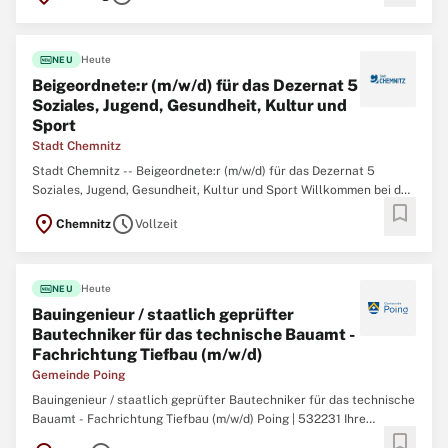
fiber_new
Heute
NEU
Beigeordnete:r (m/w/d) für das Dezernat 5
Soziales, Jugend, Gesundheit, Kultur und
Sport
Stadt Chemnitz
Stadt Chemnitz -- Beigeordnete:r (m/w/d) für das Dezernat 5
Soziales, Jugend, Gesundheit, Kultur und Sport Willkommen bei der
bookmark
Stadt Chemnitz! Hier arbeiten Menschen, die etwas bewegen
location_on
schedule
Chemnitz
Vollzeit
wollen. Wir engagieren uns in vielfältigen Themenfeldern.
Gemeinsam gestalten wir Chemnitz für unsere
fiber_new
Heute
NEU
Bauingenieur / staatlich geprüfter
Bautechniker für das technische Bauamt -
Fachrichtung Tiefbau (m/w/d)
Gemeinde Poing
Bauingenieur / staatlich geprüfter Bautechniker für das technische
Bauamt - Fachrichtung Tiefbau (m/w/d) Poing | 532231 Ihre
bookmark
Aufgaben sind insbesondere: Betreuung und Abwicklung