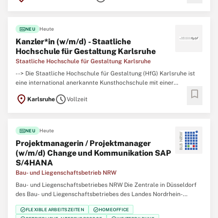
Ambiente einer historisch gewachsenen mittelalterlichen
fiber_new
Heute
NEU
Kanzler*in (w/m/d) - Staatliche
Hochschule für Gestaltung Karlsruhe
Staatliche Hochschule für Gestaltung Karlsruhe
--> Die Staatliche Hochschule für Gestaltung (HfG) Karlsruhe ist
eine international anerkannte Kunsthochschule mit einer
bookmark
einzigartigen Verknüpfung von künstlerischen, gestalterischen und
location_on
schedule
Karlsruhe
Vollzeit
theoretischen Fächern. Die HfG bietet ihren circa 360
Studierenden ein vielseitiges Studienangebot
fiber_new
Heute
NEU
Projektmanagerin / Projektmanager
(w/m/d) Change und Kommunikation SAP
S/4HANA
Bau- und Liegenschaftsbetrieb NRW
Bau- und Liegenschaftsbetriebes NRW Die Zentrale in Düsseldorf
des Bau- und Liegenschaftsbetriebes des Landes Nordrhein-
Westfalen (BLB NRW) sucht zum nächstmöglichen Zeitpunkt
check_circle
check_circle
FLEXIBLE ARBEITSZEITEN
HOMEOFFICE
eine/einen Projektmanagerin / Projektmanager (w/m/d) Change und