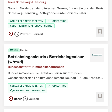
Kreis Schleswig-Flensburg
Ganz im Norden, an der dänischen Grenze, finden Sie uns, den Kreis
Schleswig-Flensburg. Kolleg*innen unterschiedlichster
Professionen arbeiten gemeinsam für die Menschen in unserem
check_circle
check_circle
FLEXIBLE ARBEITSZEITEN
HOMEOFFICE
Kreis. Werden Sie Teil unseres Teams und gestalten Sie Ihre
check_circle
BETRIEBLICHE ALTERSVORSORGE
berufliche Zukunft mit uns zusammen. Verbinden
bookmark
location_on
schedule
Vollzeit · Teilzeit
fiber_new
Heute
NEU
Betriebsingenieurin / Betriebsingenieur
(w/m/d)
Bundesanstalt für Immobilienaufgaben
BundesImmobilien Die Direktion Berlin sucht für den
Geschäftsbereich Facility Management Neubau (FN) am Arbeitsort
Berlin für die Betreuung von Dienstliegenschaften Oberster
check_circle
check_circle
FLEXIBLE ARBEITSZEITEN
HOMEOFFICE
Bundesbehörden ab sofort bzw. zum nächstmöglichen Zeitpunkt
check_circle
FORT- UND WEITERBILDUNG
eine/einen: Betriebsingenieurin / Betriebsingenieur
bookmark
location_on
schedule
Berlin
Vollzeit