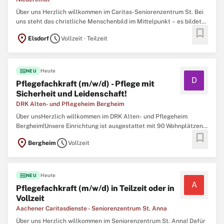
Über uns Herzlich willkommen im Caritas-Seniorenzentrum St. Bei
uns steht das christliche Menschenbild im Mittelpunkt – es bildet
bookmark
die Grundlage unserer täglichen Arbeit und prägt den
location_on
schedule
Elsdorf
Vollzeit · Teilzeit
respektvollen, wertschätzenden Umgang mit unseren
Bewohner:innen. Einer dieser Wohnbereiche ist speziell
fiber_new
Heute
NEU
D
Pflegefachkraft (m/w/d) - Pflege mit
Sicherheit und Leidenschaft!
DRK Alten- und Pflegeheim Bergheim
Über unsHerzlich willkommen im DRK Alten- und Pflegeheim
Bergheim!Unsere Einrichtung ist ausgestattet mit 90 Wohnplätzen,
bookmark
verteilt auf drei Ebenen mit insgesamt 60 Einzelzimmern und 15
location_on
schedule
Bergheim
Vollzeit
Doppelzimmern. In jedem Wohnbereich befindet sich ein großer
Aufenthaltsbereich. Dieser Gemeinschaftsraum
fiber_new
Heute
NEU
A
Pflegefachkraft (m/w/d) in Teilzeit oder in
Vollzeit
Aachener Caritasdienste - Seniorenzentrum St. Anna
Über uns Herzlich willkommen im Seniorenzentrum St. Anna! Dafür