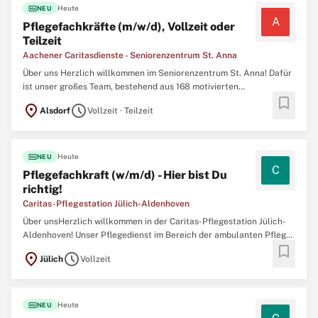
fiber_new
Heute
NEU
A
Pflegefachkräfte (m/w/d), Vollzeit oder
Teilzeit
Aachener Caritasdienste - Seniorenzentrum St. Anna
Über uns Herzlich willkommen im Seniorenzentrum St. Anna! Dafür
ist unser großes Team, bestehend aus 168 motivierten
bookmark
Mitarbeitenden täglich im Haus unterwegs, um unseren 87
location_on
schedule
Alsdorf
Vollzeit · Teilzeit
Bewohner:innen die Pflege anzubieten und zu leisten, die sie
verdient haben! EDV-Kenntnisse Fachliche Qualifikation
fiber_new
Heute
NEU
C
Pflegefachkraft (w/m/d) - Hier bist Du
richtig!
Caritas-Pflegestation Jülich-Aldenhoven
Über unsHerzlich willkommen in der Caritas-Pflegestation Jülich-
Aldenhoven! Unser Pflegedienst im Bereich der ambulanten Pflege
bookmark
und Betreuung liegt im schönen Jülich und gibt täglich sein Bestes
location_on
schedule
Jülich
Vollzeit
bei der Zusammenarbeit mit hilfebedürftigen Menschen. Seit vielen
Jahren bieten wir professionelle
fiber_new
Heute
NEU