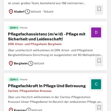
ist unser großes Team, bestehend aus 168 motivierten
bookmark
Mitarbeitenden täglich im Haus unterwegs, um unseren 87
location_on
schedule
Alsdorf
Vollzeit · Teilzeit
Bewohner:innen die Pflege anzubieten und zu leisten, die sie
verdient haben! EDV-Kenntnisse Fachliche Qualifikation
fiber_new
Heute
NEU
D
Pflegefachassistenz (m/w/d) - Pflege mit
Sicherheit und Leidenschaft!
DRK Alten- und Pflegeheim Bergheim
Über unsHerzlich willkommen im DRK Alten- und Pflegeheim
Bergheim!Unsere Einrichtung ist ausgestattet mit 90 Wohnplätzen,
bookmark
verteilt auf drei Ebenen mit insgesamt 60 Einzelzimmern und 15
location_on
schedule
Bergheim
Vollzeit
Doppelzimmern. In jedem Wohnbereich befindet sich ein großer
Aufenthaltsbereich. Dieser Gemeinschaftsraum
fiber_new
Heute
NEU
C
Pflegefachkraft In Pflege Und Betreuung
Caritas-Pflegestation Kreuzau
Über uns Herzlich willkommen in der Caritas-Pflegestation
Kreuzau! Unser Pflegedienst im Bereich der ambulanten Pflege und
bookmark
Betreuung liegt im schönen Kreuzau und gibt täglich sein Bestes
location_on
schedule
Kreuzau
Vollzeit