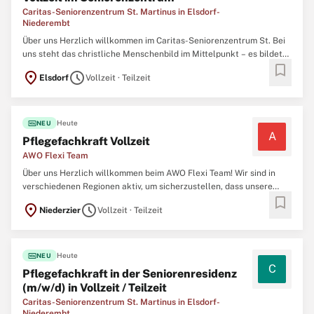
Caritas-Seniorenzentrum St. Martinus in Elsdorf-
Niederembt
Über uns Herzlich willkommen im Caritas-Seniorenzentrum St. Bei
uns steht das christliche Menschenbild im Mittelpunkt – es bildet
bookmark
die Grundlage unserer täglichen Arbeit und prägt den
location_on
schedule
Elsdorf
Vollzeit · Teilzeit
respektvollen, wertschätzenden Umgang mit unseren
Bewohner:innen. Einer dieser Wohnbereiche ist speziell
fiber_new
Heute
NEU
A
Pflegefachkraft Vollzeit
AWO Flexi Team
Über uns Herzlich willkommen beim AWO Flexi Team! Wir sind in
verschiedenen Regionen aktiv, um sicherzustellen, dass unsere
bookmark
Bewohner:innen stets die bestmögliche Unterstützung erhalten.
location_on
schedule
Niederzier
Vollzeit · Teilzeit
Unser Einsatz ist darauf ausgerichtet, das Leben jedes/jeder
Einzelnen zu bereichern und zu verbessern,
fiber_new
Heute
NEU
C
Pflegefachkraft in der Seniorenresidenz
(m/w/d) in Vollzeit / Teilzeit
Caritas-Seniorenzentrum St. Martinus in Elsdorf-
Niederembt