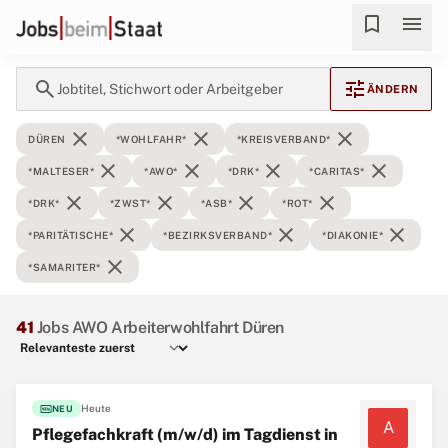
bookmark
menu
search
tune
Jobtitel, Stichwort oder Arbeitgeber
ÄNDERN
close
close
close
DÜREN
*WOHLFAHR*
*KREISVERBAND*
close
close
close
close
*MALTESER*
*AWO*
*DRK*
*CARITAS*
close
close
close
close
*DRK*
*ZWST*
*ASB*
*ROT*
close
close
close
*PARITÄTISCHE*
*BEZIRKSVERBAND*
*DIAKONIE*
close
*SAMARITER*
41
Jobs AWO Arbeiterwohlfahrt Düren
fiber_new
Heute
NEU
A
Pflegefachkraft (m/w/d) im Tagdienst in