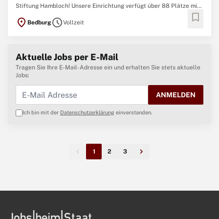
Stiftung Hambloch! Unsere Einrichtung verfügt über 88 Plätze mit
bookmark
60 Einzel- und 14 Doppelzimmern sowie über acht
location_on
schedule
Bedburg
Vollzeit
Kurzzeitpflegeplätze und liegt ruhig und dennoch zentral in
Bedburg-Kaster. Im Mittelpunkt unserer Arbeit stehen
Aktuelle Jobs per E-Mail
Tragen Sie Ihre E-Mail-Adresse ein und erhalten Sie stets aktuelle
Jobs:
ANMELDEN
Ich bin mit der
Datenschutzerklärung
einverstanden.
1
2
3