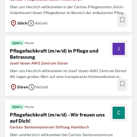
Über uns Herzlich willkommen in der Caritas-Pflegestation Jülich-
Aldenhoven! Unser Pflegedienst im Bereich der ambulanten Pflege
bookmark
und Betreuung liegt im schönen Jülich und gibt täglich sein Bestes
location_on
schedule
Jülich
Vollzeit
bei der Zusammenarbeit mit hilfebedürftigen Menschen. Seit vielen
Jahren bieten wir professionelle
fiber_new
Heute
NEU
J
Pflegefachkraft (m/w/d) in Pflege und
Betreuung
Josef Vosen AWO Zentrum Düren
Über uns Herzlich willkommen im Josef Vosen AWO Zentrum Düren!
Wir legen großen Wert auf eine transparente Kommunikation in
bookmark
einem familiären und bunt gemischten Team. Möchtest Du uns bei
location_on
schedule
Düren
Vollzeit
der Pflege unterstützen? Deine Ausbildung als Pflegefachkraft
hast Du souverän gemeistert und
fiber_new
Heute
NEU
C
Pflegefachkraft (m/w/d) - Wir freuen uns
auf Dich!
Caritas-Seniorenzentrum Stiftung Hambloch
Über unsHerzlich willkommen bei Caritas-Seniorenzentrum