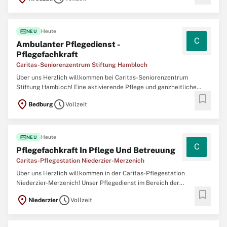
bei der Zusammenarbeit mit hilfebedürftigen Menschen. Seit vielen
Jahren bieten wir professionelle
fiber_new
Heute
NEU
C
Ambulanter Pflegedienst -
Pflegefachkraft
Caritas-Seniorenzentrum Stiftung Hambloch
Über uns Herzlich willkommen bei Caritas-Seniorenzentrum
Stiftung Hambloch! Eine aktivierende Pflege und ganzheitliche
bookmark
Betreuung wird gemeinsam mit den Bewohner:innen, den
location_on
schedule
Bedburg
Vollzeit
Angehörigen und den Ärzt:innen geplant. Dafür arbeitet unser 40-
köpfiges qualifizierte Team täglich Hand in Hand.
fiber_new
Heute
NEU
C
Pflegefachkraft In Pflege Und Betreuung
Caritas-Pflegestation Niederzier-Merzenich
Über uns Herzlich willkommen in der Caritas-Pflegestation
Niederzier-Merzenich! Unser Pflegedienst im Bereich der
bookmark
ambulanten Pflege und Betreuung liegt im schönen Niederzier und
location_on
schedule
Niederzier
Vollzeit
gibt täglich sein Bestes bei der Zusammenarbeit mit
hilfebedürftigen Menschen. Seit vielen Jahren bieten