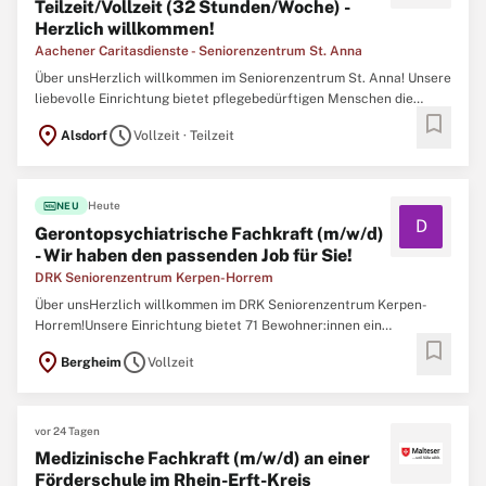
Teilzeit/Vollzeit (32 Stunden/Woche) -
Herzlich willkommen!
Aachener Caritasdienste - Seniorenzentrum St. Anna
Über unsHerzlich willkommen im Seniorenzentrum St. Anna! Unsere
liebevolle Einrichtung bietet pflegebedürftigen Menschen die
bookmark
Möglichkeit an, in unseren vier Wänden ein neues Zuhause zu
location_on
schedule
Alsdorf
Vollzeit · Teilzeit
finden und sich dabei rundum wohlzufühlen! Dafür ist unser großes
Team, bestehend aus 168 motivierten
fiber_new
Heute
NEU
D
Gerontopsychiatrische Fachkraft (m/w/d)
- Wir haben den passenden Job für Sie!
DRK Seniorenzentrum Kerpen-Horrem
Über unsHerzlich willkommen im DRK Seniorenzentrum Kerpen-
Horrem!Unsere Einrichtung bietet 71 Bewohner:innen ein
bookmark
liebevolles Zuhause, aufgeteilt in zwei Wohnbereiche, in denen eine
location_on
schedule
Bergheim
Vollzeit
feste Zuteilung für bestmögliche Betreuung sorgt. Als Teil unseres
Teams können Sie auf eine familiäre
vor 24 Tagen
Medizinische Fachkraft (m/w/d) an einer
Förderschule im Rhein-Erft-Kreis