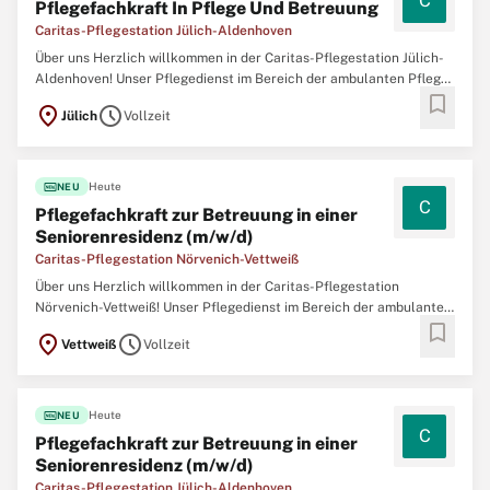
C
Pflegefachkraft In Pflege Und Betreuung
Caritas-Pflegestation Jülich-Aldenhoven
Über uns Herzlich willkommen in der Caritas-Pflegestation Jülich-
Aldenhoven! Unser Pflegedienst im Bereich der ambulanten Pflege
bookmark
und Betreuung liegt im schönen Jülich und gibt täglich sein Bestes
location_on
schedule
Jülich
Vollzeit
bei der Zusammenarbeit mit hilfebedürftigen Menschen. Seit vielen
Jahren bieten wir professionelle
fiber_new
Heute
NEU
C
Pflegefachkraft zur Betreuung in einer
Seniorenresidenz (m/w/d)
Caritas-Pflegestation Nörvenich-Vettweiß
Über uns Herzlich willkommen in der Caritas-Pflegestation
Nörvenich-Vettweiß! Unser Pflegedienst im Bereich der ambulanten
bookmark
Pflege und Betreuung liegt im schönen Vettweiß und gibt täglich
location_on
schedule
Vettweiß
Vollzeit
sein Bestes bei der Zusammenarbeit mit hilfebedürftigen
Menschen. Seit vielen Jahren bieten wir
fiber_new
Heute
NEU
C
Pflegefachkraft zur Betreuung in einer
Seniorenresidenz (m/w/d)
Caritas-Pflegestation Jülich-Aldenhoven