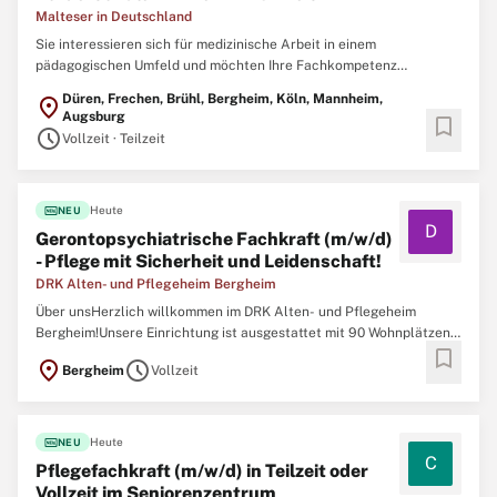
Malteser in Deutschland
Sie interessieren sich für medizinische Arbeit in einem
pädagogischen Umfeld und möchten Ihre Fachkompetenz
sinnstiftend im schulischen Alltag einsetzen? Dann sind Sie bei uns
Düren, Frechen, Brühl, Bergheim, Köln, Mannheim,
location_on
genau richtig. Der Malteser Schulbegleitdienst sucht medizinische
Augsburg
bookmark
Pflegefachkräfte (m/w/d) zur Unterstützung
schedule
Vollzeit · Teilzeit
fiber_new
Heute
NEU
D
Gerontopsychiatrische Fachkraft (m/w/d)
- Pflege mit Sicherheit und Leidenschaft!
DRK Alten- und Pflegeheim Bergheim
Über unsHerzlich willkommen im DRK Alten- und Pflegeheim
Bergheim!Unsere Einrichtung ist ausgestattet mit 90 Wohnplätzen,
bookmark
verteilt auf drei Ebenen mit insgesamt 60 Einzelzimmern und 15
location_on
schedule
Bergheim
Vollzeit
Doppelzimmern. In jedem Wohnbereich befindet sich ein großer
Aufenthaltsbereich. Dieser Gemeinschaftsraum
fiber_new
Heute
NEU
C
Pflegefachkraft (m/w/d) in Teilzeit oder
Vollzeit im Seniorenzentrum