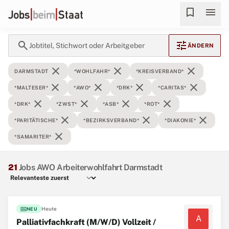
bookmark
menu
search
tune
Jobtitel, Stichwort oder Arbeitgeber
ÄNDERN
close
close
close
DARMSTADT
*WOHLFAHR*
*KREISVERBAND*
close
close
close
close
*MALTESER*
*AWO*
*DRK*
*CARITAS*
close
close
close
close
*DRK*
*ZWST*
*ASB*
*ROT*
close
close
close
*PARITÄTISCHE*
*BEZIRKSVERBAND*
*DIAKONIE*
close
*SAMARITER*
21
Jobs AWO Arbeiterwohlfahrt Darmstadt
fiber_new
Heute
NEU
A
Palliativfachkraft (M/W/D) Vollzeit /