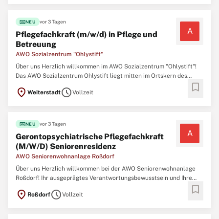
Kindergarten und die Grundschule von Gräfenhausen.
fiber_new
vor 3 Tagen
NEU
A
Pflegefachkraft (m/w/d) in Pflege und
Betreuung
AWO Sozialzentrum "Ohlystift"
Über uns Herzlich willkommen im AWO Sozialzentrum "Ohlystift"!
Das AWO Sozialzentrum Ohlystift liegt mitten im Ortskern des
bookmark
Weiterstädter Stadtteils Gräfenhausen. In unmittelbarer Nähe
location_on
schedule
Weiterstadt
Vollzeit
befinden sich das Bürgerhaus, der Kindergarten und die
Grundschule von Gräfenhausen. Das Ohlystift
fiber_new
vor 3 Tagen
NEU
A
Gerontopsychiatrische Pflegefachkraft
(M/W/D) Seniorenresidenz
AWO Seniorenwohnanlage Roßdorf
Über uns Herzlich willkommen bei der AWO Seniorenwohnanlage
Roßdorf! Ihr ausgeprägtes Verantwortungsbewusstsein und Ihre
bookmark
hohe soziale Kompetenz zeichnen Sie als Fachkraft aus Sie
location_on
schedule
Roßdorf
Vollzeit
arbeiten gerne im Team und bringen Ihre Ideen und Erfahrungen
aktiv in die Weiterentwicklung unserer