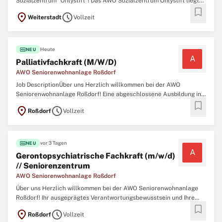
Sozialzentrum "Ohlystift"! Das AWO Sozialzentrum Ohlystift liegt
bookmark
mitten im Ortskern des Weiterstädter Stadtteils Gräfenhausen. In
location_on
schedule
Weiterstadt
Vollzeit
unmittelbarer Nähe befinden sich das Bürgerhaus, der
Kindergarten und die Grundschule von Gräfenhausen.
fiber_new
Heute
NEU
A
Palliativfachkraft (M/W/D)
AWO Seniorenwohnanlage Roßdorf
Job DescriptionÜber uns Herzlich willkommen bei der AWO
Seniorenwohnanlage Roßdorf! Eine abgeschlossene Ausbildung in
bookmark
der Alten- oder Krankenpflege\ N Eine Weiterbildung zur Fachkraft
location_on
schedule
Roßdorf
Vollzeit
Palliativ Care oder die Bereitschaft dazu, diese abzulegen\ N
Loyalität und Integrität mit einer
fiber_new
vor 3 Tagen
NEU
A
Gerontopsychiatrische Fachkraft (m/w/d)
// Seniorenzentrum
AWO Seniorenwohnanlage Roßdorf
Über uns Herzlich willkommen bei der AWO Seniorenwohnanlage
Roßdorf! Ihr ausgeprägtes Verantwortungsbewusstsein und Ihre
bookmark
hohe soziale Kompetenz zeichnen Sie als Fachkraft aus Sie
location_on
schedule
Roßdorf
Vollzeit
arbeiten gerne im Team und bringen Ihre Ideen und Erfahrungen