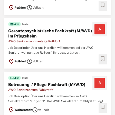
bookmark
Berufsausbildung als examinierte Pflegefachkraft (Altenpflege
location_on
schedule
Roßdorf
Vollzeit
und/oder Gesundheits- und Krankenpflege)\ N Führerschein Klasse
B\n Aussichtsreiche Karrierechancen\ N Die
fiber_new
Heute
NEU
A
Gerontopsychiatrische Fachkraft (M/W/D)
Im Pflegeheim
AWO Seniorenwohnanlage Roßdorf
Job DescriptionÜber uns Herzlich willkommen bei der AWO
Seniorenwohnanlage Roßdorf! Ihr ausgeprägtes
bookmark
Verantwortungsbewusstsein und Ihre hohe soziale Kompetenz
location_on
schedule
Roßdorf
Vollzeit
zeichnen Sie als Fachkraft aus\ N Sie arbeiten gerne im Team und
bringen Ihre Ideen und Erfahrungen aktiv in die Weiterentwicklung
fiber_new
Heute
NEU
A
Betreuung- / Pflege-Fachkraft (M/W/D)
AWO Sozialzentrum "Ohlystift"
Job DescriptionÜber uns Herzlich willkommen im AWO
Sozialzentrum "Ohlystift"! Das AWO Sozialzentrum Ohlystift liegt
bookmark
mitten im Ortskern des Weiterstädter Stadtteils Gräfenhausen. In
location_on
schedule
Weiterstadt
Vollzeit
unmittelbarer Nähe befinden sich das Bürgerhaus, der