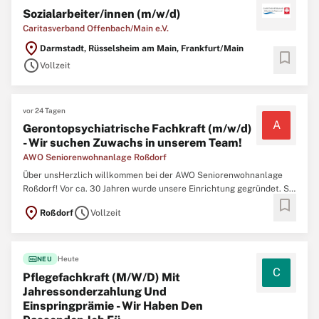
Sozialarbeiter/innen (m/w/d)
Caritasverband Offenbach/Main e.V.
location_on
Darmstadt, Rüsselsheim am Main, Frankfurt/Main
bookmark
schedule
Vollzeit
vor 24 Tagen
A
Gerontopsychiatrische Fachkraft (m/w/d)
- Wir suchen Zuwachs in unserem Team!
AWO Seniorenwohnanlage Roßdorf
Über unsHerzlich willkommen bei der AWO Seniorenwohnanlage
Roßdorf! Vor ca. 30 Jahren wurde unsere Einrichtung gegründet. Sie
bookmark
wird von einem kleinen Park mit See umgeben. Dieser schöne
location_on
schedule
Roßdorf
Vollzeit
Außenbereich lädt zum Verweilen in einer herrlichen Atmosphäre
ein. Auf 2 Wohnbereichen finden bei
fiber_new
Heute
NEU
C
Pflegefachkraft (M/W/D) Mit
Jahressonderzahlung Und
Einspringprämie - Wir Haben Den