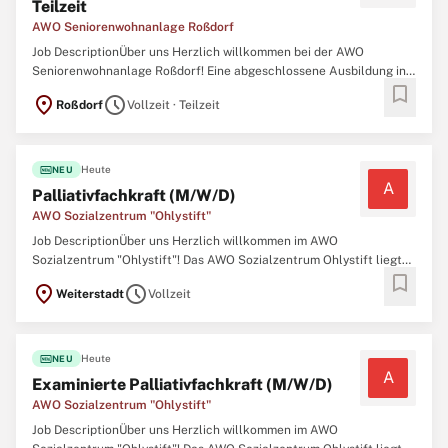
Teilzeit
AWO Seniorenwohnanlage Roßdorf
Job DescriptionÜber uns Herzlich willkommen bei der AWO
Seniorenwohnanlage Roßdorf! Eine abgeschlossene Ausbildung in
bookmark
der Alten- oder Krankenpflege\ N Eine Weiterbildung zur Fachkraft
location_on
schedule
Roßdorf
Vollzeit · Teilzeit
Palliativ Care oder die Bereitschaft dazu, diese abzulegen\ N
Loyalität und Integrität mit einer
fiber_new
Heute
NEU
A
Palliativfachkraft (M/W/D)
AWO Sozialzentrum "Ohlystift"
Job DescriptionÜber uns Herzlich willkommen im AWO
Sozialzentrum "Ohlystift"! Das AWO Sozialzentrum Ohlystift liegt
bookmark
mitten im Ortskern des Weiterstädter Stadtteils Gräfenhausen. In
location_on
schedule
Weiterstadt
Vollzeit
unmittelbarer Nähe befinden sich das Bürgerhaus, der
Kindergarten und die Grundschule von Gräfenhausen.
fiber_new
Heute
NEU
A
Examinierte Palliativfachkraft (M/W/D)
AWO Sozialzentrum "Ohlystift"
Job DescriptionÜber uns Herzlich willkommen im AWO