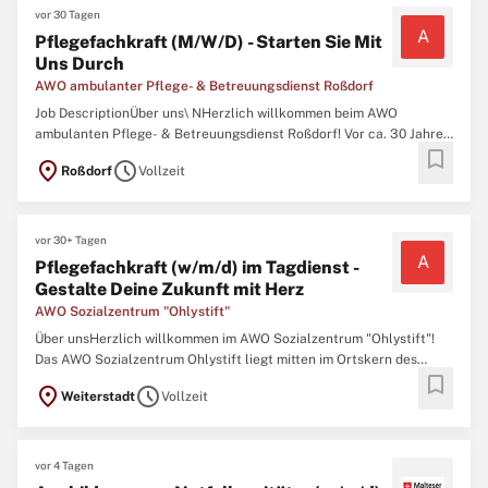
vor 30 Tagen
A
Pflegefachkraft (M/W/D) - Starten Sie Mit
Uns Durch
AWO ambulanter Pflege- & Betreuungsdienst Roßdorf
Job DescriptionÜber uns\ NHerzlich willkommen beim AWO
ambulanten Pflege- & Betreuungsdienst Roßdorf! Vor ca. 30 Jahren
bookmark
wurde unsere Einrichtung gegründet. Sie wird von einem kleinen
location_on
schedule
Roßdorf
Vollzeit
Park mit See umgeben. Dieser schöne Außenbereich lädt zum
Verweilen in einer herrlichen Atmosphäre
vor 30+ Tagen
A
Pflegefachkraft (w/m/d) im Tagdienst -
Gestalte Deine Zukunft mit Herz
AWO Sozialzentrum "Ohlystift"
Über unsHerzlich willkommen im AWO Sozialzentrum "Ohlystift"!
Das AWO Sozialzentrum Ohlystift liegt mitten im Ortskern des
bookmark
Weiterstädter Stadtteils Gräfenhausen. Charakteristisch für die
location_on
schedule
Weiterstadt
Vollzeit
Einrichtung ist ihr wunderschöner Innenhof mit altem
Kastanienbaumbestand. In unmittelbarer
vor 4 Tagen