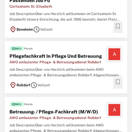
Passenden Job Fü
Caritasheim St. Elisabeth
Job DescriptionÜber uns Herzlich willkommen im Caritasheim St.
Elisabeth! Unsere Einrichtung, die seit 1965 besteht, bietet Platz
bookmark
für 123 Betten und zeichnet sich durch eine harmonische und gute
location_on
schedule
Bensheim
Vollzeit
Zusammenarbeit in einem gemischten Team von 80 engagierten
Mitarbeiter:innen aus. Wir
fiber_new
Heute
NEU
A
Pflegefachkraft In Pflege Und Betreuung
AWO ambulanter Pflege- & Betreuungsdienst Roßdorf
Job DescriptionÜber uns Herzlich willkommen beim AWO
ambulanten Pflege- & Betreuungsdienst Roßdorf! Abgeschlossene
bookmark
Berufsausbildung als examinierte Pflegefachkraft (Altenpflege
location_on
schedule
Roßdorf
Vollzeit
und/oder Gesundheits- und Krankenpflege)\ N Führerschein Klasse
B\n Aussichtsreiche Karrierechancen\ N Die
fiber_new
Heute
NEU
A
Betreuung- / Pflege-Fachkraft (M/W/D)
AWO ambulanter Pflege- & Betreuungsdienst Roßdorf
Job DescriptionÜber uns Herzlich willkommen beim AWO
ambulanten Pflege- & Betreuungsdienst Roßdorf! Abgeschlossene