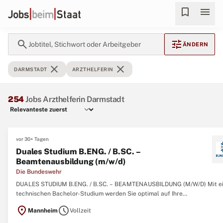
bookmark
menu
search
tune
Jobtitel, Stichwort oder Arbeitgeber
ÄNDERN
close
close
DARMSTADT
ARZTHELFERIN
254
Jobs Arzthelferin Darmstadt
vor 30+ Tagen
Duales Studium B.ENG. / B.SC. –
Beamtenausbildung (m/w/d)
Die Bundeswehr
DUALES STUDIUM B.ENG. / B.SC. – BEAMTENAUSBILDUNG (M/W/D) Mit e
technischen Bachelor-Studium werden Sie optimal auf Ihre
verantwortungsvolle Arbeit im Bereich Wehrtechnik der
location_on
schedule
Mannheim
Vollzeit
Bundeswehrverwaltung vorbereitet. Dabei haben Sie – je nach Ausschrei
die Wahl zwischen bis zu 14