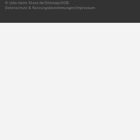
© Jobs-beim-Staat.de
|
Sitemap
|
AGB
|
Datenschutz & Nutzungsbestimmungen
|
Impressum