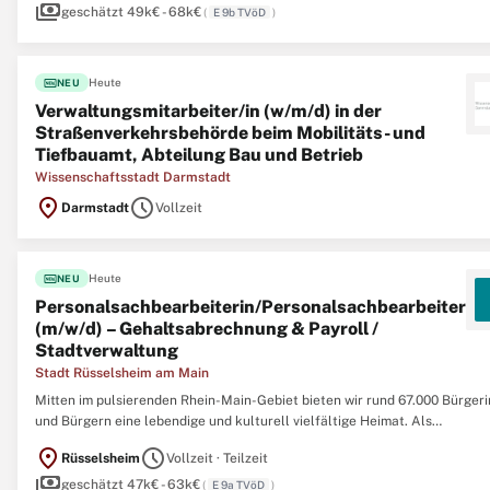
payments
geschätzt 49k€ - 68k€
(
E 9b TVöD
)
fiber_new
Heute
NEU
Verwaltungsmitarbeiter/in (w/m/d) in der
Straßenverkehrsbehörde beim Mobilitäts- und
Tiefbauamt, Abteilung Bau und Betrieb
Wissenschaftsstadt Darmstadt
location_on
schedule
Darmstadt
Vollzeit
fiber_new
Heute
NEU
Personalsachbearbeiterin/Personalsachbearbeiter
(m/w/d) – Gehaltsabrechnung & Payroll /
Stadtverwaltung
Stadt Rüsselsheim am Main
Mitten im pulsierenden Rhein-Main-Gebiet bieten wir rund 67.000 Bürger
und Bürgern eine lebendige und kulturell vielfältige Heimat. Als
Stadtverwaltung arbeiten wir Hand in Hand daran, den stetigen Wandel
location_on
schedule
Rüsselsheim
Vollzeit · Teilzeit
mitzugestalten und innovative Lösungen für die Herausforderungen von
payments
morgen
geschätzt 47k€ - 63k€
(
E 9a TVöD
)