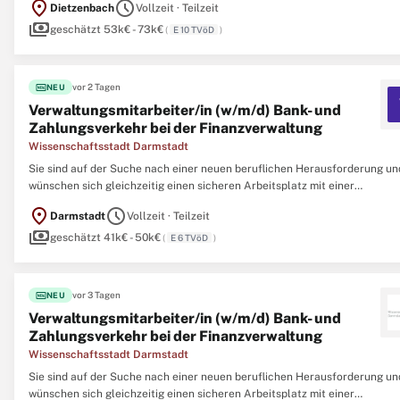
location_on
schedule
Dietzenbach
Vollzeit · Teilzeit
Verkehrsverbundes mit Mitfahrregelung familienfreundliche
payments
Arbeitsbedingungen,
geschätzt 53k€ - 73k€
(
E 10 TVöD
)
fiber_new
vor 2 Tagen
NEU
Verwaltungsmitarbeiter/in (w/m/d) Bank- und
Zahlungsverkehr bei der Finanzverwaltung
Wissenschaftsstadt Darmstadt
Sie sind auf der Suche nach einer neuen beruflichen Herausforderung un
wünschen sich gleichzeitig einen sicheren Arbeitsplatz mit einer
familienbewussten Personalpolitik? Dann sind Sie bei uns richtig! Zur
location_on
schedule
Darmstadt
Vollzeit · Teilzeit
Verstärkung unseres Teams mit derzeit 20 Mitarbeiter/innen bieten wir I
payments
geschätzt 41k€ - 50k€
(
E 6 TVöD
)
fiber_new
vor 3 Tagen
NEU
Verwaltungsmitarbeiter/in (w/m/d) Bank- und
Zahlungsverkehr bei der Finanzverwaltung
Wissenschaftsstadt Darmstadt
Sie sind auf der Suche nach einer neuen beruflichen Herausforderung un
wünschen sich gleichzeitig einen sicheren Arbeitsplatz mit einer