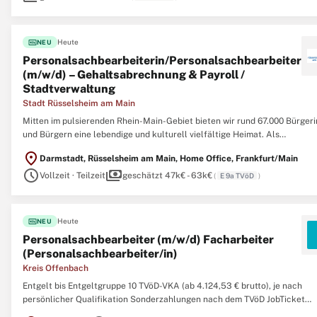
fiber_new
Heute
NEU
Personalsachbearbeiterin/Personalsachbearbeiter
(m/w/d) – Gehaltsabrechnung & Payroll /
Stadtverwaltung
Stadt Rüsselsheim am Main
Mitten im pulsierenden Rhein-Main-Gebiet bieten wir rund 67.000 Bürger
und Bürgern eine lebendige und kulturell vielfältige Heimat. Als
Stadtverwaltung arbeiten wir Hand in Hand daran, den stetigen Wandel
location_on
Darmstadt, Rüsselsheim am Main, Home Office, Frankfurt/Main
mitzugestalten und innovative Lösungen für die Herausforderungen von
schedule
payments
morgen
Vollzeit · Teilzeit
geschätzt 47k€ - 63k€
(
E 9a TVöD
)
fiber_new
Heute
NEU
Personalsachbearbeiter (m/w/d) Facharbeiter
(Personalsachbearbeiter/in)
Kreis Offenbach
Entgelt bis Entgeltgruppe 10 TVöD-VKA (ab 4.124,53 € brutto), je nach
persönlicher Qualifikation Sonderzahlungen nach dem TVöD JobTicket
Premium ohne Eigenbeteiligung gültig für alle Tarifgebiete des Rhein-Ma