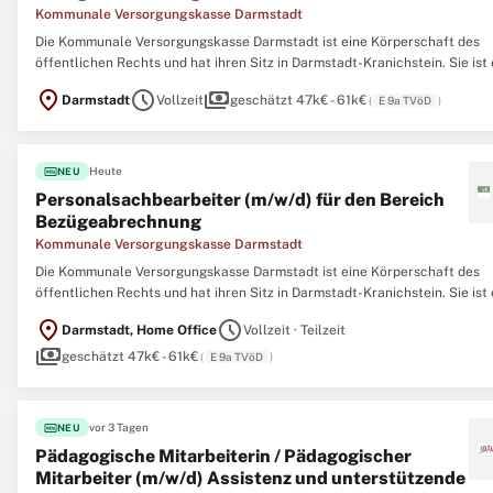
Kommunale Versorgungskasse Darmstadt
Die Kommunale Versorgungskasse Darmstadt ist eine Körperschaft des
öffentlichen Rechts und hat ihren Sitz in Darmstadt-Kranichstein. Sie ist 
moderner Dienstleister im Bereich der Beamtenversorgung und
location_on
schedule
payments
Darmstadt
Vollzeit
geschätzt 47k€ - 61k€
(
E 9a TVöD
)
Personaldienstleistungen.Wir suchen ab dem 1. Januar 2027 einen
Personalsachbearbeiter
fiber_new
Heute
NEU
Personalsachbearbeiter (m/w/d) für den Bereich
Bezügeabrechnung
Kommunale Versorgungskasse Darmstadt
Die Kommunale Versorgungskasse Darmstadt ist eine Körperschaft des
öffentlichen Rechts und hat ihren Sitz in Darmstadt-Kranichstein. Sie ist 
moderner Dienstleister im Bereich der Beamtenversorgung und
location_on
schedule
Darmstadt, Home Office
Vollzeit · Teilzeit
Personaldienstleistungen. Wir suchen ab dem 1. Januar 2027 einen
payments
Personalsachbearbeiter
geschätzt 47k€ - 61k€
(
E 9a TVöD
)
fiber_new
vor 3 Tagen
NEU
Pädagogische Mitarbeiterin / Pädagogischer
Mitarbeiter (m/w/d) Assistenz und unterstützende