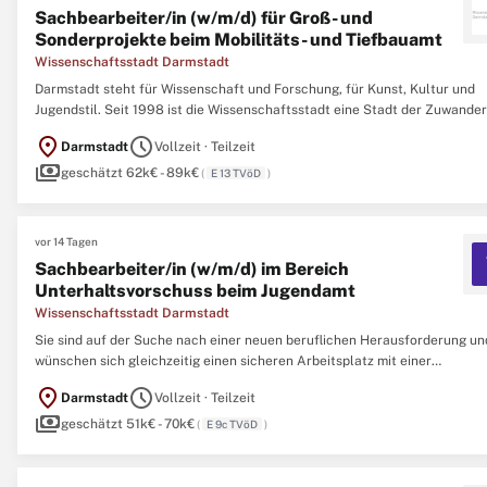
Sachbearbeiter/in (w/m/d) für Groß- und
Sonderprojekte beim Mobilitäts- und Tiefbauamt
Wissenschaftsstadt Darmstadt
Darmstadt steht für Wissenschaft und Forschung, für Kunst, Kultur und
Jugendstil. Seit 1998 ist die Wissenschaftsstadt eine Stadt der Zuwander
Die Zahl der Einwohnerinnen und Einwohner hat seitdem stetig zugenom
location_on
schedule
Darmstadt
Vollzeit · Teilzeit
Zum 31. Dezember 2014 gab es in Darmstadt 154.002 Einwohner, Tendenz
payments
geschätzt 62k€ - 89k€
(
E 13 TVöD
)
vor 14 Tagen
Sachbearbeiter/in (w/m/d) im Bereich
Unterhaltsvorschuss beim Jugendamt
Wissenschaftsstadt Darmstadt
Sie sind auf der Suche nach einer neuen beruflichen Herausforderung un
wünschen sich gleichzeitig einen sicheren Arbeitsplatz mit einer
familienbewussten Personalpolitik? Dann sind Sie bei uns richtig! Zur
location_on
schedule
Darmstadt
Vollzeit · Teilzeit
Verstärkung unseres Teams mit 10 Mitarbeiter/innen bieten wir Ihnen fol
payments
geschätzt 51k€ - 70k€
(
E 9c TVöD
)