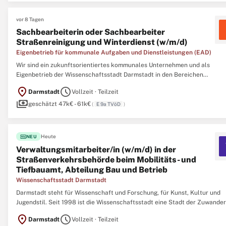
vor 8 Tagen
Sachbearbeiterin oder Sachbearbeiter
Straßenreinigung und Winterdienst (w/m/d)
Eigenbetrieb für kommunale Aufgaben und Dienstleistungen (EAD)
Wir sind ein zukunftsorientiertes kommunales Unternehmen und als
Eigenbetrieb der Wissenschaftsstadt Darmstadt in den Bereichen
Abfallentsorgung, Straßenreinigung und Winterdienst, Kanalbetrieb und
location_on
schedule
Darmstadt
Vollzeit · Teilzeit
Straßenunterhaltung, Gebäudereinigung, Gemeinschaftsverpflegung und
payments
Hauswirtschaft
geschätzt 47k€ - 61k€
(
E 9a TVöD
)
fiber_new
Heute
NEU
Verwaltungsmitarbeiter/in (w/m/d) in der
Straßenverkehrsbehörde beim Mobilitäts- und
Tiefbauamt, Abteilung Bau und Betrieb
Wissenschaftsstadt Darmstadt
Darmstadt steht für Wissenschaft und Forschung, für Kunst, Kultur und
Jugendstil. Seit 1998 ist die Wissenschaftsstadt eine Stadt der Zuwander
Die Zahl der Einwohnerinnen und Einwohner hat seitdem stetig zugenom
location_on
schedule
Darmstadt
Vollzeit · Teilzeit
Zum 31. Dezember 2014 gab es in Darmstadt 154.002 Einwohner,