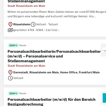
Stellenmanagement
Stadt Rüsselsheim am Main
Mitten im pulsierenden Rhein-Main-Gebiet bieten wir rund 67.000 Bürger
und Bürgern eine lebendige und kulturell vielfältige Heimat. Als
Stadtverwaltung arbeiten wir Hand in Hand daran, den stetigen Wandel
location_on
schedule
Rüsselsheim
Vollzeit · Teilzeit
mitzugestalten und innovative Lösungen für die Herausforderungen von
payments
morgen
geschätzt 47k€ - 63k€
(
E 9a TVöD
)
fiber_new
Heute
NEU
Personalsachbearbeiterin/Personalsachbearbeiter
(m/w/d) – Personalservice und
Stellenmanagement
Stadt Rüsselsheim am Main
location_on
Darmstadt, Rüsselsheim am Main, Home Office, Frankfurt/Main
schedule
Vollzeit
fiber_new
Heute
NEU
Personalsachbearbeiter (m/w/d) für den Bereich
Bezügeabrechnung