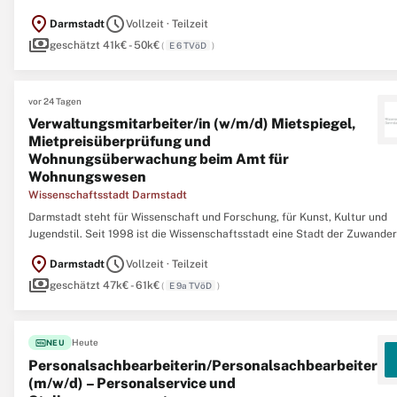
familienbewussten Personalpolitik? Dann sind Sie bei uns richtig! Zur
location_on
schedule
Darmstadt
Vollzeit · Teilzeit
Verstärkung unseres Teams mit derzeit 20 Mitarbeiter/innen bieten wir I
payments
geschätzt 41k€ - 50k€
(
E 6 TVöD
)
vor 24 Tagen
Verwaltungsmitarbeiter/in (w/m/d) Mietspiegel,
Mietpreisüberprüfung und
Wohnungsüberwachung beim Amt für
Wohnungswesen
Wissenschaftsstadt Darmstadt
Darmstadt steht für Wissenschaft und Forschung, für Kunst, Kultur und
Jugendstil. Seit 1998 ist die Wissenschaftsstadt eine Stadt der Zuwander
Die Zahl der Einwohnerinnen und Einwohner hat seitdem stetig zugenom
location_on
schedule
Darmstadt
Vollzeit · Teilzeit
Zum 31. Dezember 2014 gab es in Darmstadt 154.002 Einwohner, Tendenz
payments
geschätzt 47k€ - 61k€
(
E 9a TVöD
)
fiber_new
Heute
NEU
Personalsachbearbeiterin/Personalsachbearbeiter
(m/w/d) – Personalservice und