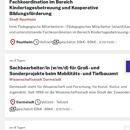
Fachkoordination im Bereich
Kindertagesbetreuung und Kooperative
Bildungsförderung
Stadt Raunheim
html Pädagogische Mitarbeiterin / Pädagogischer Mitarbeiter (m/w/d)Ass
und unterstützende Fachkoordination im Bereich Kindertagesbetreuung 
Kooperative Bildungsförderung(39 Wochenstunden, unbefristet, zum
location_on
schedule
payments
Raunheim
Vollzeit
geschätzt 50k€ - 69k€
(
S 11b TVöD
)
nächstmöglichen Zeitpunkt) Die Stadt Raunheim steht für eine moderne
vor 8 Tagen
Sachbearbeiter/in (w/m/d) für Groß- und
Sonderprojekte beim Mobilitäts- und Tiefbauamt
Wissenschaftsstadt Darmstadt
Darmstadt steht für Wissenschaft und Forschung, für Kunst, Kultur und
Jugendstil. Seit 1998 ist die Wissenschaftsstadt eine Stadt der Zuwander
Die Zahl der Einwohnerinnen und Einwohner hat seitdem stetig zugenom
location_on
schedule
Darmstadt
Vollzeit · Teilzeit
Zum 31. Dezember 2014 gab es in Darmstadt 154.002 Einwohner,
payments
geschätzt 62k€ - 89k€
(
E 13 TVöD
)
vor 8 Tagen