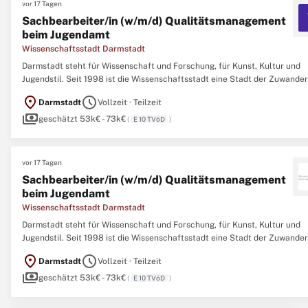
vor 17 Tagen
Sachbearbeiter/in (w/m/d) Qualitätsmanagement
beim Jugendamt
Wissenschaftsstadt Darmstadt
Darmstadt steht für Wissenschaft und Forschung, für Kunst, Kultur und
Jugendstil. Seit 1998 ist die Wissenschaftsstadt eine Stadt der Zuwander
Die Zahl der Einwohnerinnen und Einwohner hat seitdem stetig zugenom
location_on
schedule
Darmstadt
Vollzeit · Teilzeit
Zum 31. Dezember 2014 gab es in Darmstadt 154.002 Einwohner,
payments
geschätzt 53k€ - 73k€
(
E 10 TVöD
)
vor 17 Tagen
Sachbearbeiter/in (w/m/d) Qualitätsmanagement
beim Jugendamt
Wissenschaftsstadt Darmstadt
Darmstadt steht für Wissenschaft und Forschung, für Kunst, Kultur und
Jugendstil. Seit 1998 ist die Wissenschaftsstadt eine Stadt der Zuwander
Die Zahl der Einwohnerinnen und Einwohner hat seitdem stetig zugenom
location_on
schedule
Darmstadt
Vollzeit · Teilzeit
Zum 31. Dezember 2014 gab es in Darmstadt 154.002 Einwohner, Tendenz
payments
geschätzt 53k€ - 73k€
(
E 10 TVöD
)