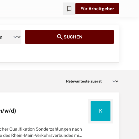
bookmark
Für Arbeitgeber
search
SUCHEN
m/w/d)
K
licher Qualifikation Sonderzahlungen nach
te des Rhein-Main-Verkehrsverbundes mit