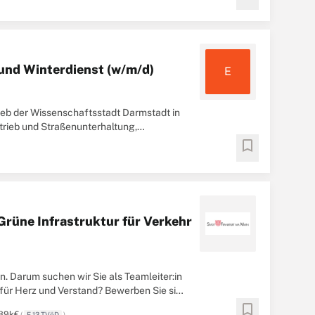
und Winterdienst (w/m/d)
E
ieb der Wissenschaftsstadt Darmstadt in
trieb und Straßenunterhaltung,
ivarium mit ...
bookmark
Grüne Infrastruktur für Verkehr
Darum suchen wir Sie als Teamleiter:in
 für Herz und Verstand? Bewerben Sie sich
bookmark
 89k€
(
E 13 TVöD
)