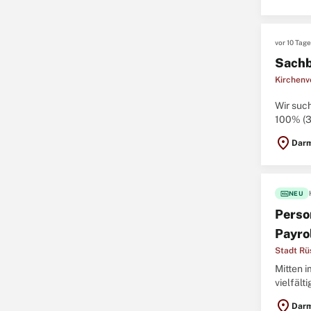
vor 10 Tag
Sachb
Kirchenv
Wir suc
100% (3
der Kirc
location_on
Darm
fiber_new
NEU
Perso
Payro
Stadt Rü
Mitten 
vielfäl
innovat
location_on
Darm