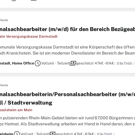
Heute
nalsachbearbeiter (m/w/d) für den Bereich Bezüge
le Versorgungskasse Darmstadt
munale Versorgungskasse Darmstadt ist eine Körperschaft des öffentli
dt-Kranichstein. Sie ist ein moderner Dienstleister im Bereich der Be
ldienstleistungen. Wir suchen ab dem 1. Januar 2027 einen Personalsac
schedule
payments
stadt, Home Office
Vollzeit · Teilzeit
geschätzt 47k€ - 61k€
(
E 9a TVöD
)
Heute
nalsachbearbeiterin/Personalsachbearbeiter (m/w/
ll / Stadtverwaltung
sselsheim am Main
im pulsierenden Rhein-Main-Gebiet bieten wir rund 67.000 Bürgerinnen 
tige Heimat. Als Stadtverwaltung arbeiten wir Hand in Hand daran, den
ive Lösungen für die Herausforderungen von morgen zu entwickeln. ...
schedule
payments
elsheim
Vollzeit · Teilzeit
geschätzt 47k€ - 63k€
(
E 9a TVöD
)