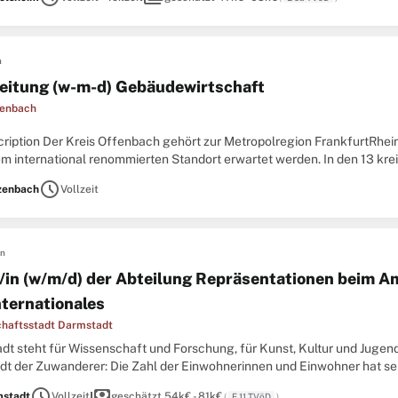
n
eitung (w-m-d) Gebäudewirtschaft
fenbach
cription Der Kreis Offenbach gehört zur Metropolregion FrankfurtRhein
em international renommierten Standort erwartet werden. In den 13 k
 Menschen aus annähernd 170 Nationen. In der Kreisverwaltung sind ..
schedule
zenbach
Vollzeit
en
r/in (w/m/d) der Abteilung Repräsentationen beim A
nternationales
haftsstadt Darmstadt
t steht für Wissenschaft und Forschung, für Kunst, Kultur und Jugends
adt der Zuwanderer: Die Zahl der Einwohnerinnen und Einwohner hat s
r 2014 gab es in Darmstadt 154.002 Einwohner, Tendenz steigend. Leit
schedule
payments
stadt
Vollzeit
geschätzt 54k€ - 81k€
(
E 11 TVöD
)