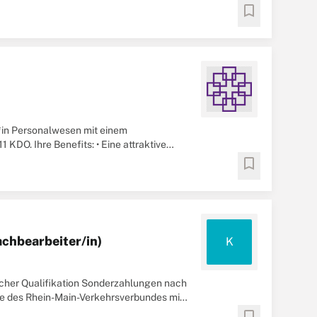
bookmark
*in Personalwesen mit einem
KDO. Ihre Benefits: • Eine attraktive
lenentgelt ...
bookmark
chbearbeiter/in)
K
licher Qualifikation Sonderzahlungen nach
te des Rhein-Main-Verkehrsverbundes mit
bookmark