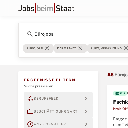
search
close
close
clos
BÜROJOBS
DARMSTADT
BÜRO, VERWALTUNG
56
Büroj
ERGEBNISSE FILTERN
Suche präzisieren
fiber_new
NEU
category
expand_more
BERUFSFELD
Fachk
Kreis Of
work
expand_more
BESCHÄFTIGUNGSART
Entgelt
schedule
expand_more
ANZEIGENALTER
dem TVö