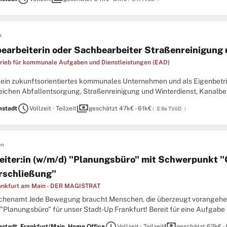
n
earbeiterin oder Sachbearbeiter Straßenreinigung 
rieb für kommunale Aufgaben und Dienstleistungen (EAD)
d ein zukunftsorientiertes kommunales Unternehmen und als Eigenbetr
eichen Abfallentsorgung, Straßenreinigung und Winterdienst, Kanalbe
reinigung, Gemeinschaftsverpflegung und Hauswirtschaft sowie Zoo V
schedule
payments
stadt
Vollzeit · Teilzeit
geschätzt 47k€ - 61k€
(
E 9a TVöD
)
en
eiter:in (w/m/d) "Planungsbüro" mit Schwerpunkt "
rschließung"
ankfurt am Main - DER MAGISTRAT
chenamt Jede Bewegung braucht Menschen, die überzeugt vorangehen. 
 "Planungsbüro" für unser Stadt-Up Frankfurt! Bereit für eine Aufgabe
d führen Sie das Team Frankfurt in die Zukunft! Frankfurt am Main ...
schedule
payments
stadt, Frankfurt/Main, Home Office
Vollzeit · Teilzeit
geschätzt 62k€ -