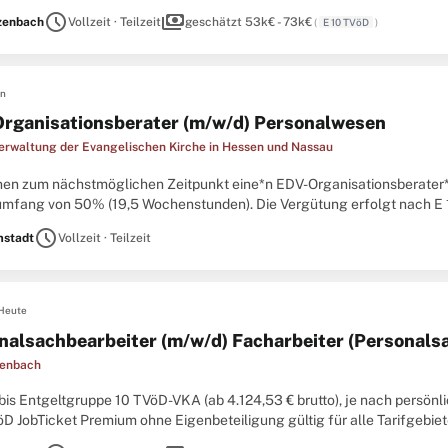
egelung familienfreundliche Arbeitsbedingungen, flexible ...
schedule
payments
zenbach
Vollzeit · Teilzeit
geschätzt 53k€ - 73k€
(
E 10 TVöD
)
en
rganisationsberater (m/w/d) Personalwesen
erwaltung der Evangelischen Kirche in Hessen und Nassau
hen zum nächstmöglichen Zeitpunkt eine*n EDV-Organisationsberater
umfang von 50% (19,5 Wochenstunden). Die Vergütung erfolgt nach E 11 
ng gemäß der Kirchlichen Dienstvertragsordnung (KDO) mit einem Tabel
schedule
stadt
Vollzeit · Teilzeit
Heute
nalsachbearbeiter (m/w/d) Facharbeiter (Personalsa
fenbach
 bis Entgeltgruppe 10 TVöD-VKA (ab 4.124,53 € brutto), je nach persön
D JobTicket Premium ohne Eigenbeteiligung gültig für alle Tarifgebie
egelung familienfreundliche Arbeitsbedingungen, flexible ...