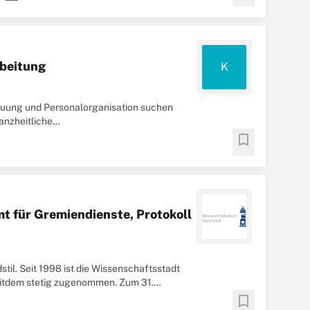
rbeitung
K
euung und Personalorganisation suchen
anzheitliche
tmöglichen
bookmark
mt für Gremiendienste, Protokoll
til. Seit 1998 ist die Wissenschaftsstadt
eitdem stetig zugenommen. Zum 31.
er ...
bookmark