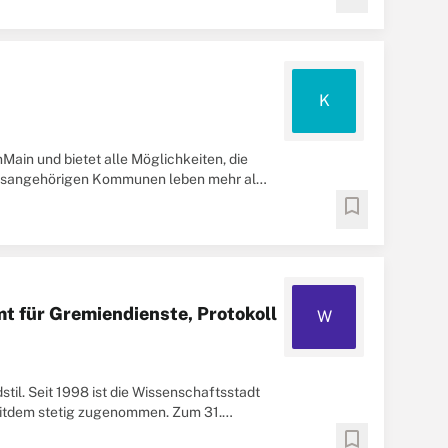
K
Main und bietet alle Möglichkeiten, die
reisangehörigen Kommunen leben mehr als
.
bookmark
mt für Gremiendienste, Protokoll
W
til. Seit 1998 ist die Wissenschaftsstadt
eitdem stetig zugenommen. Zum 31.
er ...
bookmark