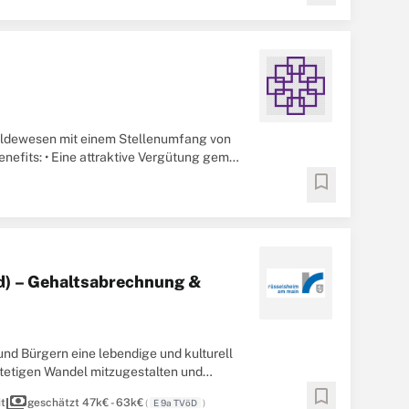
eldewesen mit einem Stellenumfang von
nefits: • Eine attraktive Vergütung gemäß
lb ...
bookmark
d) – Gehaltsabrechnung &
und Bürgern eine lebendige und kulturell
 stetigen Wandel mitzugestalten und
bookmark
payments
it
geschätzt 47k€ - 63k€
(
E 9a TVöD
)