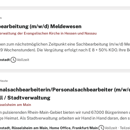
en
earbeitung (m/w/d) Meldewesen
erwaltung der Evangelischen Kirche in Hessen und Nassau
hen zum nächstmöglichen Zeitpunkt eine Sachbearbeitung (m/w/d) M
9 Wochenstunden). Die Vergütung erfolgt nach E 8 + 50% KDO. Ihre Be
hlichen Dienstvertragsordnung (KDO) mit einem Tabellenentgelt oberha
schedule
stadt
Vollzeit
Heute
nalsachbearbeiterin/Personalsachbearbeiter (m/w/
ll / Stadtverwaltung
sselsheim am Main
im pulsierenden Rhein-Main-Gebiet bieten wir rund 67.000 Bürgerinnen 
tige Heimat. Als Stadtverwaltung arbeiten wir Hand in Hand daran, den
ive Lösungen für die Herausforderungen von morgen zu entwickeln. ...
schedule
stadt, Rüsselsheim am Main, Home Office, Frankfurt/Main
Vollzeit · Teilze