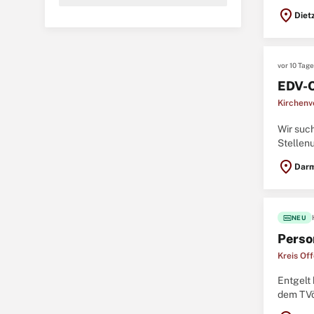
Mitfahrr
location_on
Diet
vor 10 Tag
EDV-O
Kirchenv
Wir suc
Stellen
Vergütu
location_on
Darm
fiber_new
NEU
Perso
Kreis Of
Entgelt
dem TVö
Mitfahrr