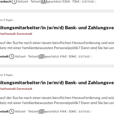
schedule
payments
zenbach
Vollzeit · Teilzeit
geschätzt 53k€ - 73k€
(
E 10 TVöD
)
vor 2 Tagen
ltungsmitarbeiter/in (w/m/d) Bank- und Zahlungsve
haftsstadt Darmstadt
d auf der Suche nach einer neuen beruflichen Herausforderung und wün
latz mit einer familienbewussten Personalpolitik? Dann sind Sie bei u
eit 20 Mitarbeiter/innen bieten wir Ihnen folgende Stelle: Unser ...
schedule
payments
stadt
Vollzeit · Teilzeit
geschätzt 41k€ - 50k€
(
E 6 TVöD
)
vor 3 Tagen
ltungsmitarbeiter/in (w/m/d) Bank- und Zahlungsve
haftsstadt Darmstadt
d auf der Suche nach einer neuen beruflichen Herausforderung und wün
latz mit einer familienbewussten Personalpolitik? Dann sind Sie bei u
eit 20 Mitarbeiter/innen bieten wir Ihnen folgende Stelle: Unser ...
schedule
payments
stadt
Vollzeit · Teilzeit
geschätzt 41k€ - 50k€
(
E 6 TVöD
)