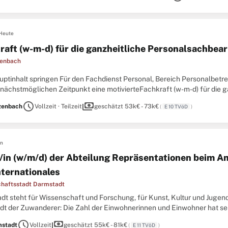
Heute
raft (w-m-d) für die ganzheitliche Personalsachbea
fenbach
ptinhalt springen Für den Fachdienst Personal, Bereich Personalbetr
 nächstmöglichen Zeitpunkt eine motivierteFachkraft (w-m-d) für die g
lsachbearbeitungKennziffer D 212/11.1DietzenbachVollzeitzum nächs
schedule
payments
zenbach
Vollzeit · Teilzeit
geschätzt 53k€ - 73k€
(
E 10 TVöD
)
ktbefristetUnternehmensprofilDer ...
en
r/in (w/m/d) der Abteilung Repräsentationen beim A
nternationales
haftsstadt Darmstadt
t steht für Wissenschaft und Forschung, für Kunst, Kultur und Jugends
adt der Zuwanderer: Die Zahl der Einwohnerinnen und Einwohner hat s
r 2014 gab es in Darmstadt 154.002 Einwohner, Tendenz steigend. Leit
schedule
payments
stadt
Vollzeit
geschätzt 55k€ - 81k€
(
E 11 TVöD
)