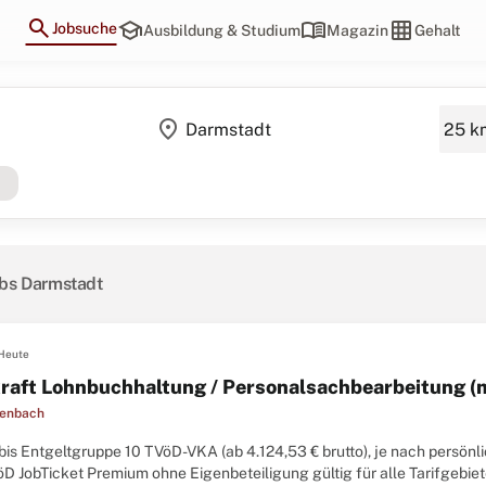
search
school
menu_book
grid_on
Jobsuche
Ausbildung & Studium
Magazin
Gehalt
location_on
e
obs Darmstadt
Heute
raft Lohnbuchhaltung / Personalsachbearbeitung (
fenbach
 bis Entgeltgruppe 10 TVöD-VKA (ab 4.124,53 € brutto), je nach persön
D JobTicket Premium ohne Eigenbeteiligung gültig für alle Tarifgebie