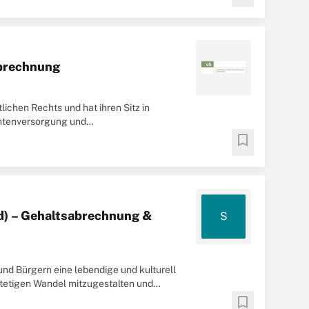
abrechnung
chen Rechts und hat ihren Sitz in
amtenversorgung und
hbearbeiter (m/w/d) ...
bookmark
d) – Gehaltsabrechnung &
S
und Bürgern eine lebendige und kulturell
 stetigen Wandel mitzugestalten und
bookmark