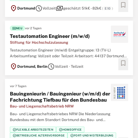
Objektmanagement Der Bau- und Liegenschaftsbetrieb NRW ist
bookmark
location_on
schedule
payments
Dortmund
Vollzeit
geschätzt 51k€ - 82k€
(
E 10
)
fiber_new
vor 2 Tagen
NEU
Testautomation Engineer (m/w/d)
Stiftung für Hochschulzulassung
Testautomation Engineer (m/w/d) Entgeltgruppe: 13 (TV-L)
Arbeitsumfang: Vollzeit oder Teilzeit Arbeitsort: 44137 Dortmund
bookmark
oder 10117 Berlin Ihnen liegt Bildungsgerechtigkeit am Herzen und
location_on
schedule
Dortmund, Berlin
Vollzeit · Teilzeit
Sie möchten die digitale Transformation der Studienplatzvergabe
mitgestalten? Ferner begeistern
vor 7 Tagen
Bauingenieurin / Bauingenieur (w/m/d) der
Fachrichtung Tiefbau für den Bundesbau
Bau- und Liegenschaftsbetrieb NRW
Bau- und Liegenschaftsbetriebes NRW Die Niederlassung
Bundesbau mit dem Standort Dortmund des Bau- und
Liegenschaftsbetriebes des Landes Nordrhein‑Westfalen (BLB
check_circle
check_circle
FLEXIBLE ARBEITSZEITEN
HOMEOFFICE
NRW) sucht zum nächstmöglichen Zeitpunkt eine/einen
check_circle
check_circle
BETRIEBLICHE ALTERSVORSORGE
FORT- UND WEITERBILDUNG
Bauingenieurin / Bauingenieur (w/m/d) der Fachrichtung Tiefbau für