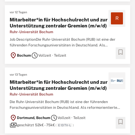
an einem Ort. Das dynamische Miteinander
vor 12 Tagen
R
Mitarbeiter*in für Hochschulrecht und zur
Unterstützung zentraler Gremien (m/w/d)
Ruhr-Universität Bochum
Job DescriptionDie Ruhr-Universität Bochum (RUB) ist eine der
führenden Forschungsuniversitäten in Deutschland. Als
bookmark
reformorientierte Campusuniversität vereint sie in einzigartiger
location_on
schedule
Bochum
Vollzeit · Teilzeit
Weise die gesamte Spannbreite der großen Wissenschaftsbereiche
an einem Ort. Das dynamische Miteinander
vor 13 Tagen
Mitarbeiter*in für Hochschulrecht und zur
Unterstützung zentraler Gremien (m/w/d)
Ruhr-Universität Bochum
Die Ruhr-Universität Bochum (RUB) ist eine der führenden
Forschungsuniversitäten in Deutschland. Als reformorientierte
Campusuniversität vereint sie in einzigartiger Weise die gesamte
location_on
schedule
Dortmund, Bochum
Vollzeit · Teilzeit
Spannbreite der großen Wissenschaftsbereiche an einem Ort. Das
bookmark
payments
dynamische Miteinander von Fächern
geschätzt 52k€ - 75k€
(
E 13 TV-L
)