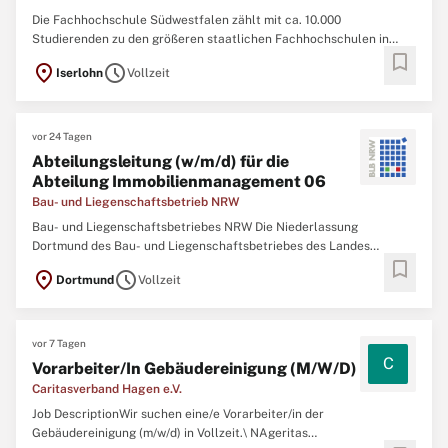
Die Fachhochschule Südwestfalen zählt mit ca. 10.000
Studierenden zu den größeren staatlichen Fachhochschulen in
bookmark
Nordrhein-Westfalen. Rund 300 Mitarbeiterinnen und Mitarbeiter in
location_on
schedule
Iserlohn
Vollzeit
Technik und Verwaltung arbeiten an den Hochschulstandorten
Hagen, Iserlohn, Lüdenscheid, Meschede und
vor 24 Tagen
Abteilungsleitung (w/m/d) für die
Abteilung Immobilienmanagement 06
Bau- und Liegenschaftsbetrieb NRW
Bau- und Liegenschaftsbetriebes NRW Die Niederlassung
Dortmund des Bau- und Liegenschaftsbetriebes des Landes
bookmark
Nordrhein‑Westfalen (BLB NRW) sucht zum nächstmöglichen
location_on
schedule
Dortmund
Vollzeit
Zeitpunkt eine Abteilungsleitung (w/m/d) für die Abteilung
Immobilienmanagement 06 Der Bau- und Liegenschaftsbetrieb
vor 7 Tagen
C
Vorarbeiter/In Gebäudereinigung (M/W/D)
Caritasverband Hagen e.V.
Job DescriptionWir suchen eine/e Vorarbeiter/in der
Gebäudereinigung (m/w/d) in Vollzeit.\ NAgeritas