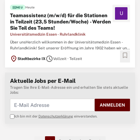
fiber_new
Heute
NEU
U
Teamassistenz (m/w/d) für die Stationen
in Teilzeit (23,5 Stunden/Woche) - Werden
Sie Teil des Teams!
Universitätsmedizin Essen - Ruhrlandklinik
Über unsHerzlich willkommen in der Universitätsmedizin Essen -
Ruhrlandklinik! Seit unserer Eröffnung im Jahre 1902 haben wir uns
bookmark
als hoch angesehenes medizinisches Zentrum, auf die Behandlung,
location_on
schedule
Stadtbezirke IX
Vollzeit · Teilzeit
Forschung und Lehre im Bereich der Lungen- und
Atemwegserkrankungen spezialisiert. Was
Aktuelle Jobs per E-Mail
Tragen Sie Ihre E-Mail-Adresse ein und erhalten Sie stets aktuelle
Jobs:
ANMELDEN
Ich bin mit der
Datenschutzerklärung
einverstanden.