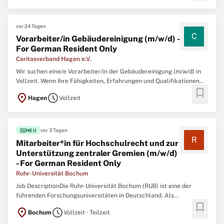
vor 24 Tagen
C
Vorarbeiter/in Gebäudereinigung (m/w/d) -
For German Resident Only
Caritasverband Hagen e.V.
Wir suchen eine/e Vorarbeiter/in der Gebäudereinigung (m/w/d) in
Vollzeit. Wenn Ihre Fähigkeiten, Erfahrungen und Qualifikationen
bookmark
mit denen in dieser Stellenübersicht übereinstimmen, sollten Sie
location_on
schedule
Hagen
Vollzeit
Ihre Bewerbung nicht aufschieben. Ageritas Dienstleistungen
gGmbH ist ein Inklusionsunternehmen
fiber_new
vor 3 Tagen
NEU
R
Mitarbeiter*in für Hochschulrecht und zur
Unterstützung zentraler Gremien (m/w/d)
- For German Resident Only
Ruhr-Universität Bochum
Job DescriptionDie Ruhr-Universität Bochum (RUB) ist eine der
führenden Forschungsuniversitäten in Deutschland. Als
bookmark
reformorientierte Campusuniversität vereint sie in einzigartiger
location_on
schedule
Bochum
Vollzeit · Teilzeit
Weise die gesamte Spannbreite der großen Wissenschaftsbereiche