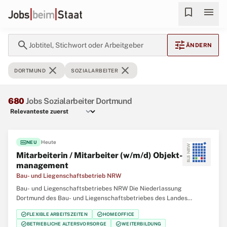
bookmark
menu
search
tune
Jobtitel, Stichwort oder Arbeitgeber
ÄNDERN
close
close
DORTMUND
SOZIALARBEITER
680
Jobs Sozialarbeiter Dortmund
fiber_new
Heute
NEU
Mitarbeiterin / Mitarbeiter (w/m/d) Objekt­
management
Bau- und Liegenschaftsbetrieb NRW
Bau- und Liegenschaftsbetriebes NRW Die Niederlassung
Dortmund des Bau- und Liegenschaftsbetriebes des Landes
Nordrhein‑Westfalen (BLB NRW) sucht zum nächstmöglichen
check_circle
check_circle
FLEXIBLE ARBEITSZEITEN
HOMEOFFICE
Zeitpunkt eine/einen Mitarbeiterin / Mitarbeiter (w/m/d)
check_circle
check_circle
BETRIEBLICHE ALTERSVORSORGE
WEITERBILDUNG