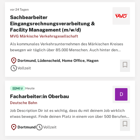
vor 24 Tagen
Sachbearbeiter
Eingangsrechnungsverarbeitung &
Facility Management (m/w/d)
MVG Märkische Verkehrsgesellschaft
Als kommunales Verkehrsunternehmen des Märkischen Kreises
bewegen wir täglich über 85.000 Menschen. Auch hinter den
Kulissen arbeiten engagierte Mitarbeitende in vielfältigen
location_on
Dortmund, Lüdenscheid, Home Office, Hagen
Aufgabenbereichen unserer Verwaltung. Für die Bearbeitung der
bookmark
schedule
Eingangsrechnungen sowie die Organisation kaufmännischer
Vollzeit
fiber_new
Heute
NEU
D
Facharbeiter:in Oberbau
Deutsche Bahn
Job Description Dir ist es wichtig, dass du mit deinem Job wirklich
etwas bewegst. Finde deinen Platz in einem von über 500 Berufen
bookmark
bei der Deutschen Bahn. Wir bieten Profis und Berufsstarter:innen
location_on
schedule
Dortmund
Vollzeit
sichere Jobs mit Zukunftsperspektiven. Bewirb dich jetzt für ein
Team, das sich gegenseitig