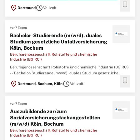
bookmark
location_on
schedule
Dortmund
Vollzeit
vor 7 Tagen
Bachelor-Studierende (m/w/d), duales
Studium gesetzliche Unfallversicherung
Köln, Bochum
Berufsgenossenschaft Rohstoffe und chemische
Industrie (BG RCI)
Berufsgenossenschaft Rohstoffe und chemische Industrie (BG RCI)
-- Bachelor-Studierende (m/w/d), duales Studium gesetzliche
bookmark
Unfallversicherung Köln, Bochum Formen Sie die
location_on
schedule
Dortmund, Bochum, Köln
Vollzeit
Sozialversicherung von morgen – Studieren Sie mit Vision! Die BG
RCI ist ein moderner Dienstleister der gesetzlichen
vor 7 Tagen
Auszubildende zur/zum
Sozialversicherungsfachangestellten
(m/w/d) Köln, Bochum
Berufsgenossenschaft Rohstoffe und chemische
Industrie (BG RCI)