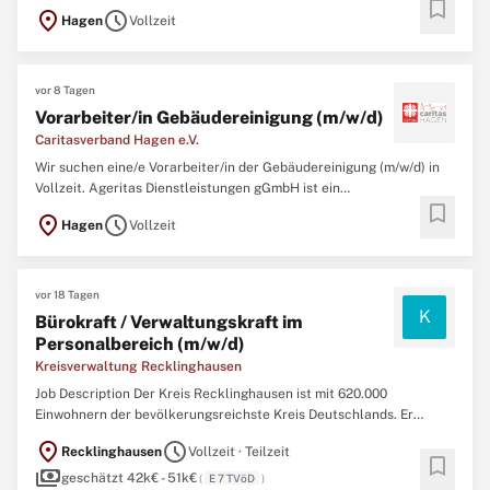
bookmark
DienstleistungengGmbH ist ein Inklusionsunternehmen nach §215
location_on
schedule
Hagen
Vollzeit
SGB IX und Tochtergesellschaft des Caritasverband Hagen e.V.. Wir
verfolgen das Ziel, einen hohen Anteil von Menschen
vor 8 Tagen
Vorarbeiter/in Gebäudereinigung (m/w/d)
Caritasverband Hagen e.V.
Wir suchen eine/e Vorarbeiter/in der Gebäudereinigung (m/w/d) in
Vollzeit. Ageritas Dienstleistungen gGmbH ist ein
bookmark
Inklusionsunternehmen nach §215 SGB IX und Tochtergesellschaft
location_on
schedule
Hagen
Vollzeit
des Caritasverband Hagen e.V.. Wir verfolgen das Ziel, einen hohen
Anteil von Menschen mit Behinderung
vor 18 Tagen
K
Bürokraft / Verwaltungskraft im
Personalbereich (m/w/d)
Kreisverwaltung Recklinghausen
Job Description Der Kreis Recklinghausen ist mit 620.000
Einwohnern der bevölkerungsreichste Kreis Deutschlands. Er
verbindet das grüne Münsterland mit der Metropolregion Ruhr,
location_on
schedule
Recklinghausen
Vollzeit · Teilzeit
einem der bedeutendsten Industrie-, Bildungs- und
bookmark
payments
Wirtschaftsstandorte. Als Arbeitgeber für mehr als 2.000
geschätzt 42k€ - 51k€
(
E 7 TVöD
)