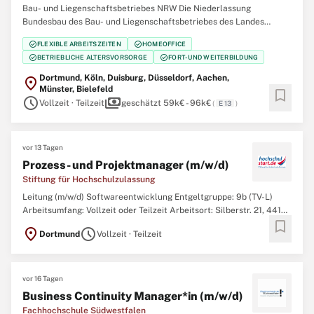
Bau- und Liegenschaftsbetriebes NRW Die Niederlassung
Bundesbau des Bau- und Liegenschaftsbetriebes des Landes
Nordrhein‑Westfalen (BLB NRW) sucht zum nächstmöglichen
check_circle
check_circle
FLEXIBLE ARBEITSZEITEN
HOMEOFFICE
Zeitpunkt eine Abteilungsleitung (w/m/d) Leitstellen NRW im
check_circle
check_circle
BETRIEBLICHE ALTERSVORSORGE
FORT- UND WEITERBILDUNG
Bundesbau Der Bau- und Liegenschaftsbetrieb NRW ist Eigentümer,
Dortmund, Köln, Duisburg, Düsseldorf, Aachen,
location_on
Münster, Bielefeld
bookmark
schedule
payments
Vollzeit · Teilzeit
geschätzt 59k€ - 96k€
(
E 13
)
vor 13 Tagen
Prozess- und Projektmanager (m/w/d)
Stiftung für Hochschulzulassung
Leitung (m/w/d) Softwareentwicklung Entgeltgruppe: 9b (TV-L)
Arbeitsumfang: Vollzeit oder Teilzeit Arbeitsort: Silberstr. 21, 44137
bookmark
Dortmund Ihnen liegt Bildungsgerechtigkeit am Herzen und Sie
location_on
schedule
Dortmund
Vollzeit · Teilzeit
finden es spannend, die digitale Transformation der
Studienplatzvergabe hautnah mitzuerleben?
vor 16 Tagen
Business Continuity Manager*in (m/w/d)
Fachhochschule Südwestfalen