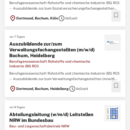
Berufsgenossenschaft Rohstoffe und chemische Industrie (BG RCI)
-- Auszubildende zur/zum Sozialversicherungsfachangestellten
bookmark
(m/w/d) Köln, Bochum Mit Wissen und Engagement für andere –
location_on
schedule
Dortmund, Bochum, Köln
Vollzeit
Beginnen Sie Ihre Ausbildung in der Sozialversicherung! Die BG RCI
ist ein moderner Dienstleister
vor 7 Tagen
Auszubildende zur/zum
Verwaltungsfachangestellten (m/w/d)
Bochum, Heidelberg
Berufsgenossenschaft Rohstoffe und chemische
Industrie (BG RCI)
Berufsgenossenschaft Rohstoffe und chemische Industrie (BG RCI)
-- Auszubildende zur/zum Verwaltungsfachangestellten (m/w/d)
bookmark
Bochum, Heidelberg Mit Wissen und Engagement für andere –
location_on
schedule
Dortmund, Bochum, Heidelberg
Vollzeit
Beginnen Sie Ihre Ausbildung in der Sozialversicherung! Die BG RCI
ist ein moderner Dienstleister
vor 9 Tagen
Abteilungsleitung (w/m/d) Leitstellen
NRW im Bundesbau
Bau- und Liegenschaftsbetrieb NRW