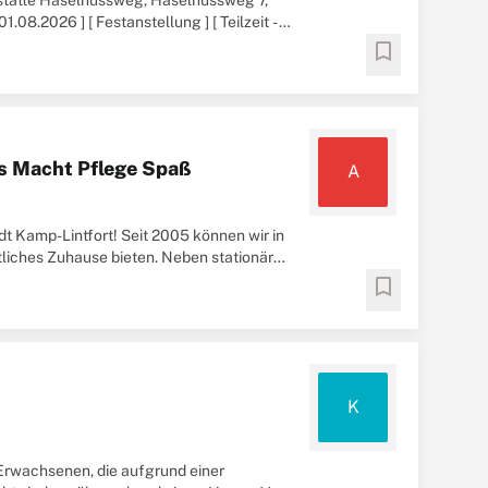
sstätte Haselnussweg, Haselnussweg 7,
.08.2026 ] [ Festanstellung ] [ Teilzeit -
bookmark
ns Macht Pflege Spaß
A
 Kamp-Lintfort! Seit 2005 können wir in
liches Zuhause bieten. Neben stationärer
bookmark
K
Erwachsenen, die aufgrund einer