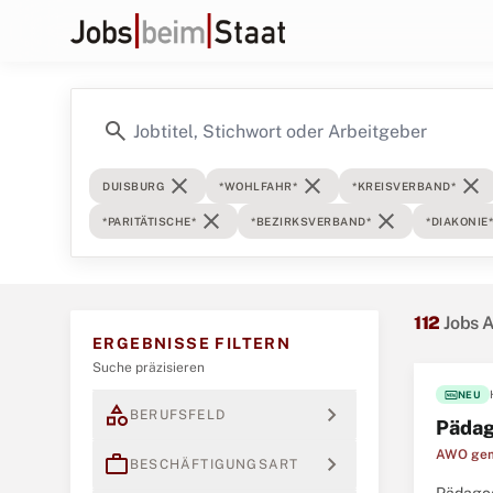
search
close
close
close
DUISBURG
*WOHLFAHR*
*KREISVERBAND*
close
close
*PARITÄTISCHE*
*BEZIRKSVERBAND*
*DIAKONIE*
112
Jobs 
ERGEBNISSE FILTERN
Suche präzisieren
fiber_new
NEU
category
expand_more
BERUFSFELD
Pädago
AWO geme
work
expand_more
BESCHÄFTIGUNGSART