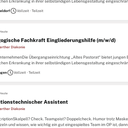
chen Erkrankung in ihrer selbständigen Lebensgestaltung eingeschrän
 bieten wir Hilfen zur Selbsthilfe in verschiedenen Lebenslagen.
schedule
eldorf
Vollzeit · Teilzeit
Heute
ogische Fachkraft Eingliederungshilfe (m/w/d)
erther Diakonie
nternehmenDie Übergangseinrichtung „Altes Pastorat“ bietet jungen 
chen Erkrankung in ihrer selbständigen Lebensgestaltung eingeschrän
 bieten wir Hilfen zur Selbsthilfe in verschiedenen Lebenslagen.
schedule
ngen
Vollzeit · Teilzeit
Heute
tionstechnischer Assistent
erther Diakonie
criptionSkalpell? Check. Teamgeist? Doppelcheck. Humor trotz Maske?
ln und wissen, wie wichtig ein gut eingespieltes Team im OP ist, dann