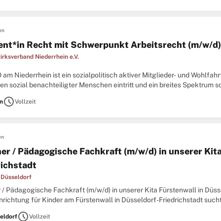
en
ent*in Recht mit Schwerpunkt Arbeitsrecht (m/w/d)
rksverband Niederrhein e.V.
am Niederrhein ist ein sozialpolitisch aktiver Mitglieder- und Wohlfahr
en sozial benachteiligter Menschen eintritt und ein breites Spektrum s
 dabei von 23.000 Mitgliedern in 160 Ortsvereinen
schedule
n
Vollzeit
en
her / Pädagogische Fachkraft (m/w/d) in unserer Kit
richstadt
 Düsseldorf
 / Pädagogische Fachkraft (m/w/d) in unserer Kita Fürstenwall in Düss
richtung für Kinder am Fürstenwall in Düsseldorf-Friedrichstadt sucht S
am mit dem Team begleiten Sie die Kinder und entdecken
schedule
eldorf
Vollzeit