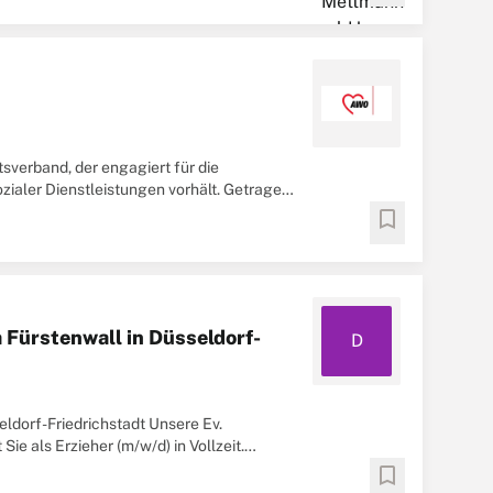
tsverband, der engagiert für die
ozialer Dienstleistungen vorhält. Getragen
bookmark
a Fürstenwall in Düsseldorf-
D
eldorf-Friedrichstadt Unsere Ev.
ie als Erzieher (m/w/d) in Vollzeit.
bookmark