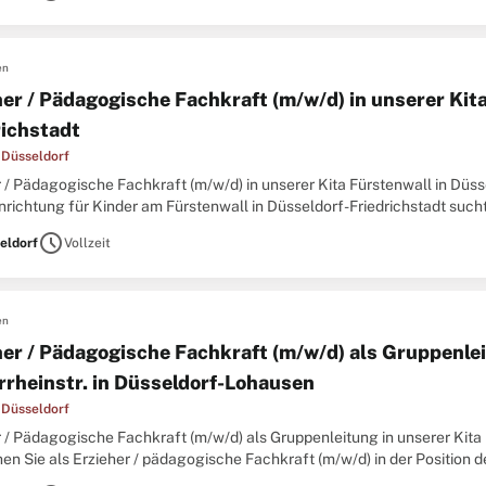
en
her / Pädagogische Fachkraft (m/w/d) in unserer Kit
richstadt
 Düsseldorf
 / Pädagogische Fachkraft (m/w/d) in unserer Kita Fürstenwall in Düss
richtung für Kinder am Fürstenwall in Düsseldorf-Friedrichstadt sucht S
am mit dem Team begleiten Sie die Kinder und entdecken
schedule
eldorf
Vollzeit
en
her / Pädagogische Fachkraft (m/w/d) als Gruppenlei
rrheinstr. in Düsseldorf-Lohausen
 Düsseldorf
r / Pädagogische Fachkraft (m/w/d) als Gruppenleitung in unserer Kita
en Sie als Erzieher / pädagogische Fachkraft (m/w/d) in der Position d
einstr. in Düsseldorf-Lohausen. Die Einrichtung