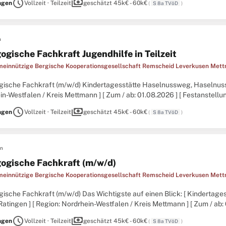
schedule
payments
ngen
Vollzeit · Teilzeit
geschätzt 45k€ - 60k€
(
S 8a TVöD
)
n
ogische Fachkraft Jugendhilfe in Teilzeit
innützige Bergische Kooperationsgesellschaft Remscheid Leverkusen Me
ische Fachkraft (m/w/d) Kindertagesstätte Haselnussweg, Haselnussw
n-Westfalen / Kreis Mettmann ] [ Zum / ab: 01.08.2026 ] [ Festanstellung ] 
ütze unser Team als pädagogische Fachkraft (m/w/d) mit
schedule
payments
ngen
Vollzeit · Teilzeit
geschätzt 45k€ - 60k€
(
S 8a TVöD
)
en
ogische Fachkraft (m/w/d)
innützige Bergische Kooperationsgesellschaft Remscheid Leverkusen Me
ische Fachkraft (m/w/d) Das Wichtigste auf einen Blick: [ Kindertag
tingen ] [ Region: Nordrhein-Westfalen / Kreis Mettmann ] [ Zum / ab: 01
l Vollzeit ] Komm in unser Team und beweg
schedule
payments
ngen
Vollzeit · Teilzeit
geschätzt 45k€ - 60k€
(
S 8a TVöD
)