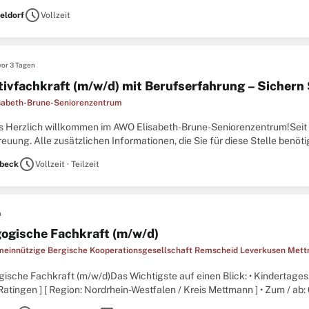
onstechnische Dienst im Florence-Nightingale-Krankenhaus sucht
schedule
eldorf
Vollzeit
vor 3 Tagen
ativfachkraft (m/w/d) mit Berufserfahrung – Sichern 
sabeth-Brune-Seniorenzentrum
s Herzlich willkommen im AWO Elisabeth-Brune-Seniorenzentrum!Seit 1
euung. Alle zusätzlichen Informationen, die Sie für diese Stelle benöti
t aufmerksam durch und bewerben Sie sich
schedule
beck
Vollzeit · Teilzeit
n
ogische Fachkraft (m/w/d)
innützige Bergische Kooperationsgesellschaft Remscheid Leverkusen Me
ische Fachkraft (m/w/d)Das Wichtigste auf einen Blick: • Kindertage
tingen ] [ Region: Nordrhein-Westfalen / Kreis Mettmann ] • Zum / ab: 01
 Vollzeit ]Komm in unser Team und