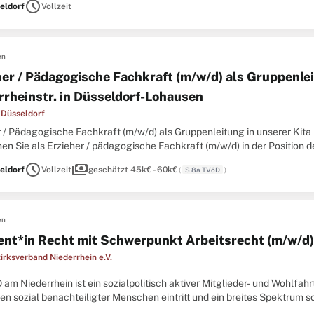
schedule
eldorf
Vollzeit
en
her / Pädagogische Fachkraft (m/w/d) als Gruppenlei
rrheinstr. in Düsseldorf-Lohausen
 Düsseldorf
r / Pädagogische Fachkraft (m/w/d) als Gruppenleitung in unserer Kita
en Sie als Erzieher / pädagogische Fachkraft (m/w/d) in der Position d
einstr. in Düsseldorf-Lohausen. Die Einrichtung
schedule
payments
eldorf
Vollzeit
geschätzt 45k€ - 60k€
(
S 8a TVöD
)
en
ent*in Recht mit Schwerpunkt Arbeitsrecht (m/w/d)
rksverband Niederrhein e.V.
am Niederrhein ist ein sozialpolitisch aktiver Mitglieder- und Wohlfahr
en sozial benachteiligter Menschen eintritt und ein breites Spektrum s
 dabei von 23.000 Mitgliedern in 160 Ortsvereinen