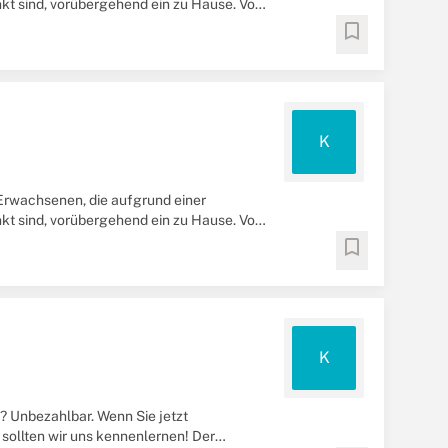
kt sind, vorübergehend ein zu Hause. Von
bookmark
K
Erwachsenen, die aufgrund einer
kt sind, vorübergehend ein zu Hause. Von
bookmark
K
 Unbezahlbar. Wenn Sie jetzt
 sollten wir uns kennenlernen! Der