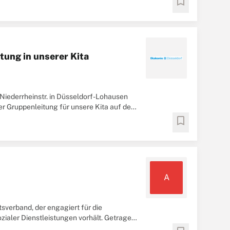
bookmark
tung in unserer Kita
 Niederrheinstr. in Düsseldorf-Lohausen
er Gruppenleitung für unsere Kita auf der
bookmark
A
tsverband, der engagiert für die
ozialer Dienstleistungen vorhält. Getragen