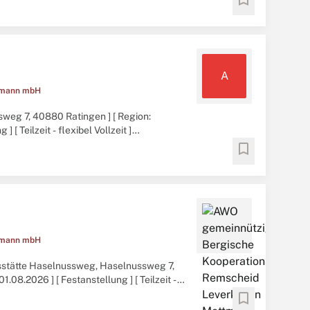
A
ttmann mbH
eg 7, 40880 Ratingen ] [ Region:
[ Teilzeit - flexibel Vollzeit ]
bookmark
ttmann mbH
esstätte Haselnussweg, Haselnussweg 7,
.08.2026 ] [ Festanstellung ] [ Teilzeit -
bookmark