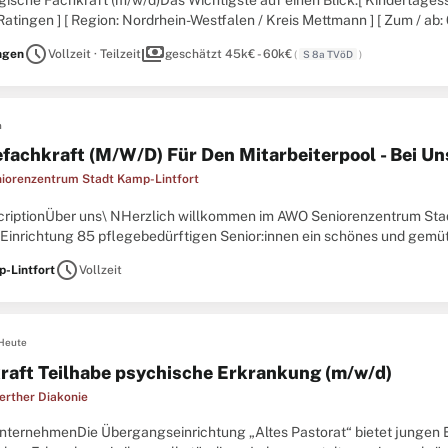
ische Fachkraft (m/w/d)Das Wichtigste auf einen Blick:[ Kindertage
tingen ] [ Region: Nordrhein-Westfalen / Kreis Mettmann ] [ Zum / ab: 01
l Vollzeit ]Komm in unser Team und beweg
schedule
payments
ngen
Vollzeit · Teilzeit
geschätzt 45k€ - 60k€
(
S 8a TVöD
)
n
efachkraft (M/W/D) Für Den Mitarbeiterpool - Bei U
orenzentrum Stadt Kamp-Lintfort
criptionÜber uns\ NHerzlich willkommen im AWO Seniorenzentrum Stadt
 Einrichtung 85 pflegebedürftigen Senior:innen ein schönes und gemüt
ng haben wir zudem die Möglichkeit, Menschen
schedule
-Lintfort
Vollzeit
Heute
raft Teilhabe psychische Erkrankung (m/w/d)
erther Diakonie
nternehmenDie Übergangseinrichtung „Altes Pastorat“ bietet jungen 