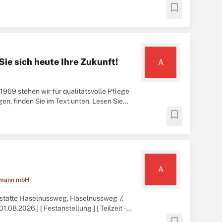
bookmark
Sie sich heute Ihre Zukunft!
A
969 stehen wir für qualitätsvolle Pflege
gen, finden Sie im Text unten. Lesen Sie
bookmark
A
ttmann mbH
sstätte Haselnussweg, Haselnussweg 7,
.08.2026 ] [ Festanstellung ] [ Teilzeit -
bookmark