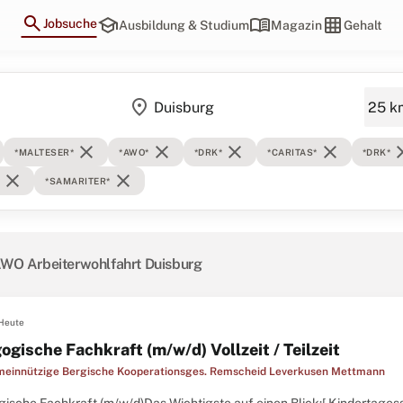
search
school
menu_book
grid_on
Jobsuche
Ausbildung & Studium
Magazin
Gehalt
location_on
close
close
close
close
cl
*MALTESER*
*AWO*
*DRK*
*CARITAS*
*DRK*
close
close
*SAMARITER*
AWO Arbeiterwohlfahrt Duisburg
Heute
gische Fachkraft (m/w/d) Vollzeit / Teilzeit
innützige Bergische Kooperationsges. Remscheid Leverkusen Mettmann