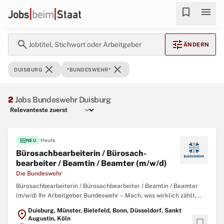
bookmark
menu
search
tune
Jobtitel, Stichwort oder Arbeitgeber
ÄNDERN
close
close
DUISBURG
*BUNDESWEHR*
2
Jobs Bundeswehr Duisburg
fiber_new
Heute
NEU
Büro­sach­bearbeiterin / Büro­sach­
bearbeiter / Beamtin / Beamter (m/w/d)
Die Bundeswehr
Bürosachbearbeiterin / Bürosachbearbeiter / Beamtin / Beamter
(m/w/d) Ihr Arbeitgeber Bundeswehr – Mach, was wirklich zählt.
Gemeinsam mit über 260.000 zivilen und militärischen
Duisburg, Münster, Bielefeld, Bonn, Düsseldorf, Sankt
location_on
Mitarbeitenden garantieren wir Sicherheit, Souveränität und die
Augustin, Köln
bookmark