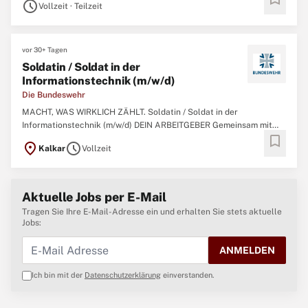
außenpolitische Handlungsfähigkeit
schedule
Vollzeit · Teilzeit
vor 30+ Tagen
Soldatin / Soldat in der
Informationstechnik (m/w/d)
Die Bundeswehr
MACHT, WAS WIRKLICH ZÄHLT. Soldatin / Soldat in der
Informationstechnik (m/w/d) DEIN ARBEITGEBER Gemeinsam mit
bookmark
über 260.000 militärischen und zivilen Mitarbeitenden garantieren
location_on
schedule
Kalkar
Vollzeit
wir Sicherheit, Souveränität und die außenpolitische
Handlungsfähigkeit der Bundesrepublik Deutschland
Aktuelle Jobs per E-Mail
Tragen Sie Ihre E-Mail-Adresse ein und erhalten Sie stets aktuelle
Jobs:
ANMELDEN
Ich bin mit der
Datenschutzerklärung
einverstanden.