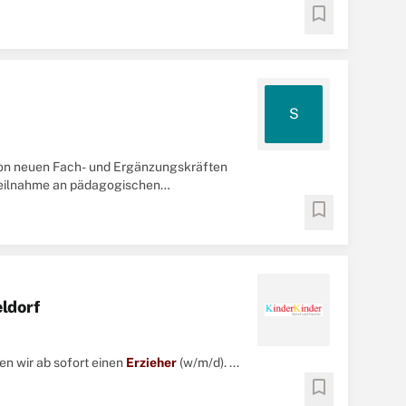
bookmark
S
 von neuen Fach- und Ergänzungskräften
 Teilnahme an pädagogischen
ich anerkannte/r
Erzieher
...
bookmark
ldorf
en wir ab sofort einen
Erzieher
(w/m/d). ...
bookmark