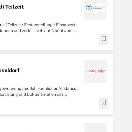
 Teilzeit
Teilzeit / Festanstellung / Einsatzort -
tunden und verteilt sich auf Nachtwachen
bookmark
sseldorf
ingewöhnungsmodell Fachlicher Austausch
eobachtung und Dokumentation des
Ausbildung als
Erzieher
...
bookmark