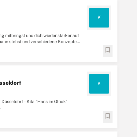
K
ng mitbringst und dich wieder stärker auf
bahn stehst und verschiedene Konzepte
bookmark
sseldorf
K
t Düsseldorf - Kita "Hans im Glück"
.
bookmark