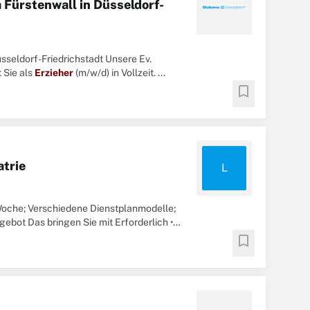
a Fürstenwall in Düsseldorf-
sseldorf-Friedrichstadt Unsere Ev.
 Sie als
Erzieher
(m/w/d) in Vollzeit. ...
bookmark
atrie
L
e-Woche; Verschiedene Dienstplanmodelle;
ebot Das bringen Sie mit Erforderlich •
bookmark