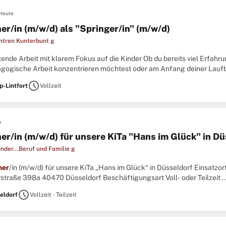
Heute
er/in (m/w/d) als "Springer/in" (m/w/d)
ntren Kunterbunt g
tende Arbeit mit klarem Fokus auf die Kinder Ob du bereits viel Erfahru
agogische Arbeit konzentrieren möchtest oder am Anfang deiner Lauf
rnen willst: ...
schedule
-Lintfort
Vollzeit
n
her/in (m/w/d) für unsere KiTa "Hans im Glück" in Dü
inder...Beruf und Familie g
her
/in (m/w/d) für unsere KiTa „Hans im Glück“ in Düsseldorf Einsatzor
straße 398a 40470 Düsseldorf Beschäftigungsart Voll- oder Teilzeit ..
schedule
eldorf
Vollzeit · Teilzeit