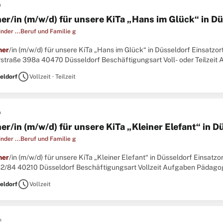
n
her/in (m/w/d) für unsere KiTa „Hans im Glück“ in D
inder ...Beruf und Familie g
her
/in (m/w/d) für unsere KiTa „Hans im Glück“ in Düsseldorf Einsatzor
straße 398a 40470 Düsseldorf Beschäftigungsart Voll- oder Teilzei
ng der Kinder Umsetzung unseres pädagogischen Konzeptes nach den 
schedule
eldorf
Vollzeit · Teilzeit
n
er/in (m/w/d) für unsere KiTa „Kleiner Elefant“ in D
inder ...Beruf und Familie g
her
/in (m/w/d) für unsere KiTa „Kleiner Elefant“ in Düsseldorf Einsatzo
 82/84 40210 Düsseldorf Beschäftigungsart Vollzeit Aufgaben Pädago
Umsetzung unseres pädagogischen Konzeptes nach den Vorgaben zur B
schedule
eldorf
Vollzeit
n