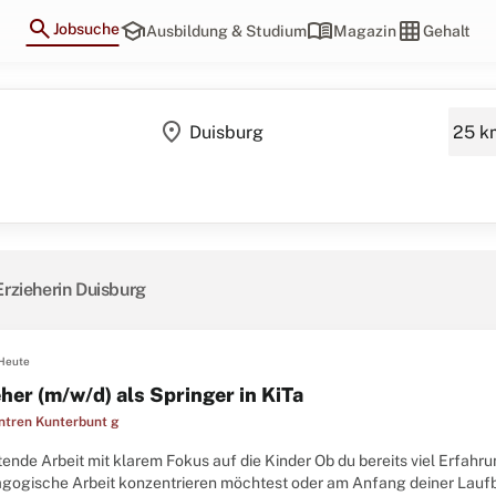
search
school
menu_book
grid_on
Jobsuche
Ausbildung & Studium
Magazin
Gehalt
location_on
Erzieherin Duisburg
Heute
her (m/w/d) als Springer in KiTa
ntren Kunterbunt g
tende Arbeit mit klarem Fokus auf die Kinder Ob du bereits viel Erfahru
agogische Arbeit konzentrieren möchtest oder am Anfang deiner Lauf