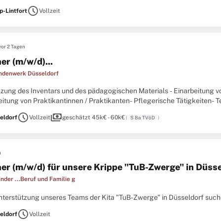
rnen willst: ...
schedule
-Lintfort
Vollzeit
vor 2 Tagen
er (m/w/d)...
ndenwerk Düsseldorf
änzung des Inventars und des pädagogischen Materials - Einarbeitung
eitung von Praktikantinnen / Praktikanten- Pflegerische Tätigkeiten-
stagenDein Profil:- erfolgreich abgeschlossene Ausbildung als staatl
schedule
payments
eldorf
Vollzeit
geschätzt 45k€ - 60k€
(
S 8a TVöD
)
n
her (m/w/d) für unsere Krippe "TuB-Zwerge" in Düsse
inder ...Beruf und Familie g
 Unterstützung unseres Teams der Kita "TuB-Zwerge" in Düsseldorf such
schedule
eldorf
Vollzeit