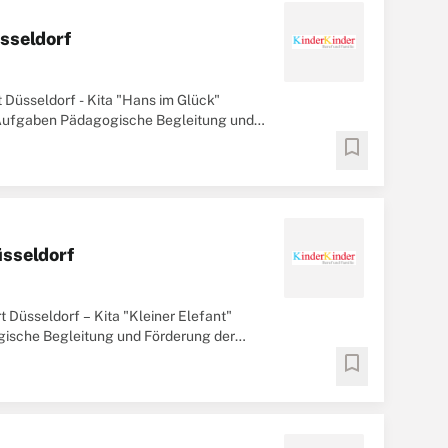
üsseldorf
t Düsseldorf - Kita "Hans im Glück"
t Aufgaben Pädagogische Begleitung und
Vorgaben ...
bookmark
üsseldorf
rt Düsseldorf – Kita "Kleiner Elefant"
gische Begleitung und Förderung der
ildung ...
bookmark