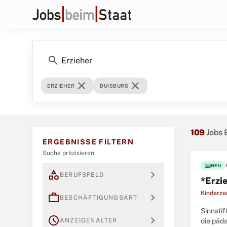
search
close
close
ERZIEHER
DUISBURG
109
Jobs 
ERGEBNISSE FILTERN
Suche präzisieren
fiber_new
NEU
category
expand_more
BERUFSFELD
*Erzie
Kinderze
work
expand_more
BESCHÄFTIGUNGSART
Sinnstif
schedule
expand_more
ANZEIGENALTER
die päd