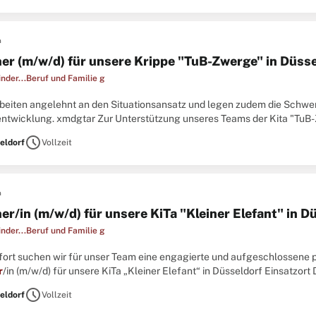
n
her (m/w/d) für unsere Krippe "TuB-Zwerge" in Düsse
inder...Beruf und Familie g
 arbeiten angelehnt an den Situationsansatz und legen zudem die Sch
ntwicklung. xmdgtar Zur Unterstützung unseres Teams der Kita "TuB-
einen
Erzieher
(w/m/d). ...
schedule
eldorf
Vollzeit
n
er/in (m/w/d) für unsere KiTa "Kleiner Elefant" in D
inder...Beruf und Familie g
sofort suchen wir für unser Team eine engagierte und aufgeschlossen
r
/in (m/w/d) für unsere KiTa „Kleiner Elefant“ in Düsseldorf Einsatzort 
0210 Düsseldorf Beschäftigungsart Vollzeit ...
schedule
eldorf
Vollzeit