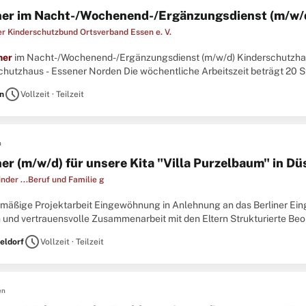
her im Nacht-/Wochenend-/Ergänzungsdienst (m/w/d)
r Kinderschutzbund Ortsverband Essen e. V.
her
im Nacht-/Wochenend-/Ergänzungsdienst (m/w/d) Kinderschutzhaus / 
chutzhaus - Essener Norden Die wöchentliche Arbeitszeit beträgt 20 S
eit von 21:45 bis 06:15 Uhr, auf Wochenenden bzw. ...
schedule
n
Vollzeit · Teilzeit
n
her (m/w/d) für unsere Kita "Villa Purzelbaum" in Dü
inder ...Beruf und Familie g
elmäßige Projektarbeit Eingewöhnung in Anlehnung an das Berliner E
 und vertrauensvolle Zusammenarbeit mit den Eltern Strukturierte B
lungs- und Bildungsprozesses der Kinder Profil Staatlich anerkannte 
schedule
eldorf
Vollzeit · Teilzeit
en