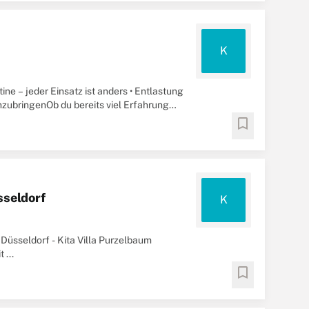
K
ine – jeder Einsatz ist anders • Entlastung
zubringenOb du bereits viel Erfahrung
bookmark
sseldorf
K
 Düsseldorf - Kita Villa Purzelbaum
 ...
bookmark