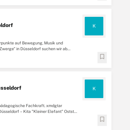
ldorf
K
werpunkte auf Bewegung, Musik und
Zwerge" in Düsseldorf suchen wir ab
bookmark
üsseldorf
K
e pädagogische Fachkraft. xmdgtar
Düsseldorf – Kita "Kleiner Elefant" Oststr.
bookmark