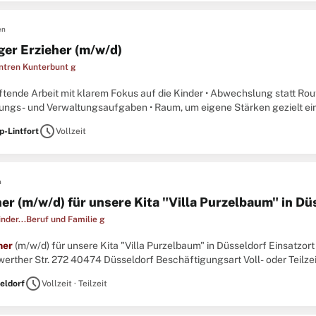
en
ger Erzieher (m/w/d)
ntren Kunterbunt g
iftende Arbeit mit klarem Fokus auf die Kinder • Abwechslung statt Rout
tungs- und Verwaltungsaufgaben • Raum, um eigene Stärken gezielt ein
st und dich wieder stärker auf die pädagogische Arbeit ...
schedule
-Lintfort
Vollzeit
n
her (m/w/d) für unsere Kita "Villa Purzelbaum" in Dü
inder...Beruf und Familie g
her
(m/w/d) für unsere Kita "Villa Purzelbaum" in Düsseldorf Einsatzort
erther Str. 272 40474 Düsseldorf Beschäftigungsart Voll- oder Teilzeit
schedule
eldorf
Vollzeit · Teilzeit