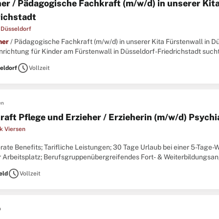
her / Pädagogische Fachkraft (m/w/d) in unserer Kit
richstadt
 Düsseldorf
her
/ Pädagogische Fachkraft (m/w/d) in unserer Kita Fürstenwall in Dü
richtung für Kinder am Fürstenwall in Düsseldorf-Friedrichstadt sucht
schedule
eldorf
Vollzeit
en
aft Pflege und Erzieher / Erzieherin (m/w/d) Psychi
k Viersen
orate Benefits; Tarifliche Leistungen; 30 Tage Urlaub bei einer 5-Tag
r Arbeitsplatz; Berufsgruppenübergreifendes Fort- & Weiterbildungsang
lossene Ausbildung als Pflegefachfrau/-mann/-person,
Erzieher
...
schedule
eld
Vollzeit
n