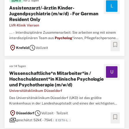
fiber_new
vor 2 Tagen
NEU
L
Assistenzarzt/-ärztin Kinder-
Jugendpsychiatrie (m/w/d) - For German
Resident Only
LVR-Klinik Viersen
... - Interdisziplinäre Zusammenarbeit: Sie arbeiten eng mit einem
interdisziplinären Team aus
Psycholog
*innen, Pflegefachpersonen,
bookmark
Erzieher*innen und Fachtherapeut*innen aus Bewegungstherapie,
location_on
schedule
Krefeld
Vollzeit
Ergotherapie, Kreativtherapie, Musiktherapie und Logopädie
zusammen. ...
vor 14 Tagen
U
Wissenschaftliche*n Mitarbeiter*in /
Hochschuldozent*in Klinische Psychologie
und Psychotherapie (m/w/d)
Universitätsklinikum Düsseldorf
Das Universitätsklinikum Düsseldorf (UKD) ist das größte
Krankenhaus in der Landeshauptstadt und eines der wichtigsten
medizinischen Zentren in NRW. Die 9.300 Mitarbeiterinnen und
location_on
schedule
Düsseldorf
Vollzeit · Teilzeit
Mitarbeiter in UKD und Tochterfirmen setzen sich dafür ein, dass
bookmark
payments
jährlich über 45.000 Patientinnen und Patienten stationär ...
geschätzt 52k€ - 75k€
(
E 13 TV-L
)