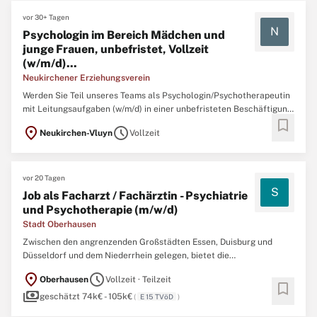
Fachtherapeut*innen aus Bewegungstherapie ...
vor 30+ Tagen
N
Psychologin im Bereich Mädchen und
junge Frauen, unbefristet, Vollzeit
(w/m/d)...
Neukirchener Erziehungsverein
Werden Sie Teil unseres Teams als Psychologin/Psychotherapeutin
mit Leitungsaufgaben (w/m/d) in einer unbefristeten Beschäftigung
bookmark
mit 39 Stunden/Woche in unserer stationären Kinder- und
location_on
schedule
Neukirchen-Vluyn
Vollzeit
Jugendhilfeeinrichtung Haus Elim und unserem Mutter- Vater- Kind-
Haus in Neukirchen-Vluyn.Haus Elim ist eine heilpädagogisch-
therapeutische ...
vor 20 Tagen
S
Job als Facharzt / Fachärztin - Psychiatrie
und Psychotherapie (m/w/d)
Stadt Oberhausen
Zwischen den angrenzenden Großstädten Essen, Duisburg und
Düsseldorf und dem Niederrhein gelegen, bietet die
Stadtverwaltung Oberhausen als Arbeitgeberin eine Alternative
location_on
schedule
Oberhausen
Vollzeit · Teilzeit
für Menschen, die das pulsierende Leben einer Metropole
bookmark
payments
bevorzugen oder das Ländliche mögen. In vielfältigen
geschätzt 74k€ - 105k€
(
E 15 TVöD
)
Aufgabenbereichen bringen ...