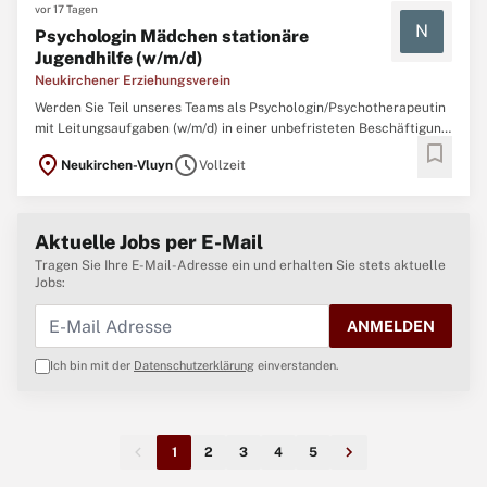
vor 17 Tagen
N
Psychologin Mädchen stationäre
Jugendhilfe (w/m/d)
Neukirchener Erziehungsverein
Werden Sie Teil unseres Teams als Psychologin/Psychotherapeutin
mit Leitungsaufgaben (w/m/d) in einer unbefristeten Beschäftigung
bookmark
mit 39 Stunden/Woche in unserer stationären Kinder- und
location_on
schedule
Neukirchen-Vluyn
Vollzeit
Jugendhilfeeinrichtung Haus Elim und unserem Mutter- Vater- Kind-
Haus in Neukirchen-Vluyn.Haus Elim ist eine heilpädagogisch-
therapeutische ...
Aktuelle Jobs per E-Mail
Tragen Sie Ihre E-Mail-Adresse ein und erhalten Sie stets aktuelle
Jobs:
ANMELDEN
Ich bin mit der
Datenschutzerklärung
einverstanden.
1
2
3
4
5