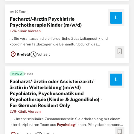
Perinatalzentrum ...
vor 20 Tagen
L
Facharzt/-ärztin Psychiatrie
Psychotherapie Kinder (m/w/d)
LVR-Klinik Viersen
... Sie veranlassen die erforderliche Zusatzdiagnostik und
koordinieren fallbezogen die Behandlung durch das
bookmark
multiprofessionelle Team.Interdisziplinäre Zusammenarbeit: Sie
location_on
schedule
Krefeld
Vollzeit
arbeiten eng mit einem interdisziplinären Team aus
Psycholog
*innen, Pflegefachpersonen, Erzieher*innen und
Fachtherapeut*innen aus Bewegungstherapie ...
fiber_new
Heute
NEU
L
Facharzt/-ärztin oder Assistenzarzt/-
ärztin in Weiterbildung (m/w/d)
Psychiatrie, Psychosomatik und
Psychotherapie (Kinder & Jugendliche) -
For German Resident Only
LVR-Klinik Viersen
... - Interdisziplinäre Zusammenarbeit: Sie arbeiten eng mit einem
interdisziplinären Team aus
Psycholog
*innen, Pflegefachpersonen,
bookmark
Erzieher*innen und Fachtherapeut*innen aus Bewegungstherapie,