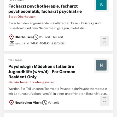
S
Facharzt psychotherapie, facharzt
psychosomatik, facharzt psychiatrie
Stadt Oberhausen
Zwischen den angrenzenden Großstädten Essen, Duisburg und
Düsseldorf und dem Niederrhein gelegen, bietet die
Stadtverwaltung Oberhausen als Arbeitgeberin eine Alternative
location_on
schedule
Oberhausen
Vollzeit · Teilzeit
für Menschen, die das pulsierende Leben einer Metropole
bookmark
payments
bevorzugen oder das Ländliche mögen. In vielfältigen
geschätzt 74k€ - 104k€
(
E 15 TVöD
)
Aufgabenbereichen bringen ...
vor 6 Tagen
N
Psychologin Mädchen stationäre
Jugendhilfe (w/m/d) - For German
Resident Only
Neukirchener Erziehungsverein
Werden Sie Teil unseres Teams als Psychologin/Psychotherapeutin
mit Leitungsaufgaben (w/m/d) in einer unbefristeten Beschäftigung
bookmark
mit 39 Stunden/Woche in unserer stationären Kinder- und
location_on
schedule
Neukirchen-Vluyn
Vollzeit
Jugendhilfeeinrichtung Haus Elim und unserem Mutter- Vater- Kind-
Haus in Neukirchen-Vluyn. Gefällt Ihnen diese Stelle ...