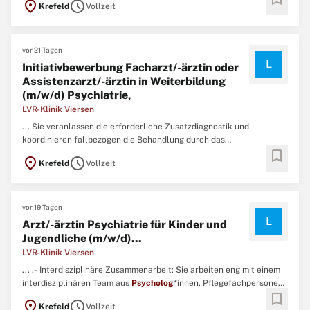
location_on
schedule
Krefeld
Vollzeit
Ergotherapie, Kreativtherapie, Musiktherapie und Logopädie
zusammen.- Teambesprechungen und Austausch: Sie beteiligen ...
vor 21 Tagen
L
Initiativbewerbung Facharzt/-ärztin oder
Assistenzarzt/-ärztin in Weiterbildung
(m/w/d) Psychiatrie,
LVR-Klinik Viersen
... Sie veranlassen die erforderliche Zusatzdiagnostik und
koordinieren fallbezogen die Behandlung durch das
bookmark
multiprofessionelle Team.Interdisziplinäre Zusammenarbeit: Sie
location_on
schedule
Krefeld
Vollzeit
arbeiten eng mit einem interdisziplinären Team aus
Psycholog
*innen, Pflegefachpersonen, Erzieher*innen und
Fachtherapeut*innen aus Bewegungstherapie ...
vor 19 Tagen
L
Arzt/-ärztin Psychiatrie für Kinder und
Jugendliche (m/w/d)...
LVR-Klinik Viersen
... .- Interdisziplinäre Zusammenarbeit: Sie arbeiten eng mit einem
interdisziplinären Team aus
Psycholog
*innen, Pflegefachpersonen,
bookmark
Erzieher*innen und Fachtherapeut*innen aus Bewegungstherapie,
location_on
schedule
Krefeld
Vollzeit
Ergotherapie, Kreativtherapie, Musiktherapie und Logopädie