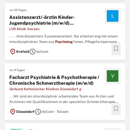
vor 20 Tagen
L
Assistenzarzt/-ärztin Kinder-
Jugendpsychiatrie (m/w/d)...
LVR-Klinik Viersen
... .- Interdisziplinäre Zusammenarbeit: Sie arbeiten eng mit einem
interdisziplinären Team aus
Psycholog
*innen, Pflegefachpersonen,
bookmark
Erzieher*innen und Fachtherapeut*innen aus Bewegungstherapie,
location_on
schedule
Krefeld
Vollzeit
Ergotherapie, Kreativtherapie, Musiktherapie und Logopädie
zusammen.- Teambesprechungen und Austausch: Sie beteiligen ...
vor 9 Tagen
V
Facharzt Psychiatrie & Psychotherapie /
Chronische Schmerztherapie (m/w/d)
Verbund Katholischer Kliniken Düsseldorf g
... Wir sind ein interdisziplinär arbeitendes Team aus Ärzten und
Ärztinnen mit Qualifikationen in der speziellen Schmerztherapie,
bookmark
Psychologinnen und
Psychologen
, Pflege- und Sekretariatskräften
location_on
schedule
Düsseldorf
Vollzeit · Teilzeit
sowie Physiotherapeuten. ...