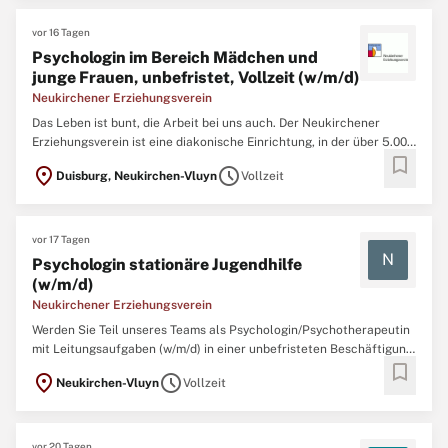
vor 16 Tagen
Psychologin im Bereich Mädchen und
junge Frauen, unbefristet, Vollzeit (w/m/d)
Neukirchener Erziehungsverein
Das Leben ist bunt, die Arbeit bei uns auch. Der Neukirchener
Erziehungsverein ist eine diakonische Einrichtung, in der über 5.000
bookmark
Menschen begleitet werden, mit den Arbeitsfeldern Kinder-,
location_on
schedule
Duisburg, Neukirchen-Vluyn
Vollzeit
Jugend-, Eingliederungs- und Seniorenhilfe sowie Bildung mit
insgesamt 2.500 Mitarbeitenden. Werden Sie Teil unseres ...
vor 17 Tagen
N
Psychologin stationäre Jugendhilfe
(w/m/d)
Neukirchener Erziehungsverein
Werden Sie Teil unseres Teams als Psychologin/Psychotherapeutin
mit Leitungsaufgaben (w/m/d) in einer unbefristeten Beschäftigung
bookmark
mit 39 Stunden/Woche in unserer stationären Kinder- und
location_on
schedule
Neukirchen-Vluyn
Vollzeit
Jugendhilfeeinrichtung Haus Elim und unserem Mutter- Vater- Kind-
Haus in Neukirchen-Vluyn.Haus Elim ist eine heilpädagogisch-
therapeutische ...
vor 20 Tagen