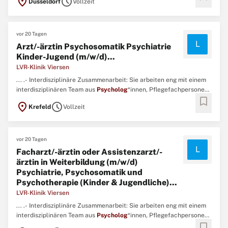
location_on
schedule
Düsseldorf
Vollzeit
Ergotherapie, Kreativtherapie, Musiktherapie und Logopädie
zusammen. ...
vor 20 Tagen
L
Arzt/-ärztin Psychosomatik Psychiatrie
Kinder-Jugend (m/w/d)...
LVR-Klinik Viersen
... .- Interdisziplinäre Zusammenarbeit: Sie arbeiten eng mit einem
interdisziplinären Team aus
Psycholog
*innen, Pflegefachpersonen,
bookmark
Erzieher*innen und Fachtherapeut*innen aus Bewegungstherapie,
location_on
schedule
Krefeld
Vollzeit
Ergotherapie, Kreativtherapie, Musiktherapie und Logopädie
zusammen.- Teambesprechungen und Austausch: Sie beteiligen ...
vor 20 Tagen
L
Facharzt/-ärztin oder Assistenzarzt/-
ärztin in Weiterbildung (m/w/d)
Psychiatrie, Psychosomatik und
Psychotherapie (Kinder & Jugendliche)...
LVR-Klinik Viersen
... .- Interdisziplinäre Zusammenarbeit: Sie arbeiten eng mit einem
interdisziplinären Team aus
Psycholog
*innen, Pflegefachpersonen,
bookmark
Erzieher*innen und Fachtherapeut*innen aus Bewegungstherapie,