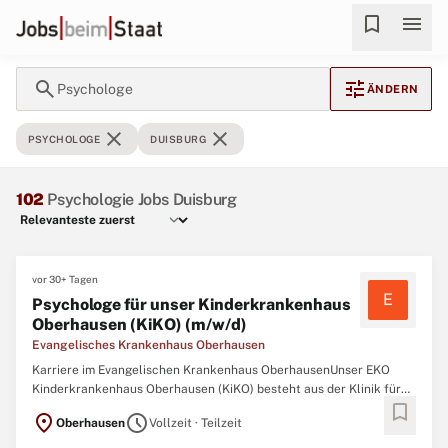
bookmark
menu
search
tune
Psychologe
ÄNDERN
close
close
PSYCHOLOGE
DUISBURG
102
Psychologie Jobs Duisburg
vor 30+ Tagen
E
Psychologe für unser Kinderkrankenhaus
Oberhausen (KiKO) (m/w/d)
Evangelisches Krankenhaus Oberhausen
Karriere im Evangelischen Krankenhaus OberhausenUnser EKO
Kinderkrankenhaus Oberhausen (KiKO) besteht aus der Klinik für
bookmark
Kinder und Jugendliche, der eigenständigen Klinik für
location_on
schedule
Oberhausen
Vollzeit · Teilzeit
Kinderchirurgie und dem Sozialpädiatrischen Zentrum (SPZ). Die
Klinik für Kinder und Jugendliche verfügt über 80 Betten. Im