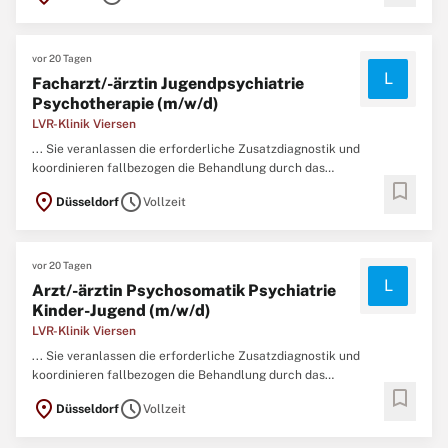
zusammen.- Teambesprechungen und Austausch: Sie beteiligen ...
vor 20 Tagen
L
Facharzt/-ärztin Jugendpsychiatrie
Psychotherapie (m/w/d)
LVR-Klinik Viersen
... Sie veranlassen die erforderliche Zusatzdiagnostik und
koordinieren fallbezogen die Behandlung durch das
bookmark
multiprofessionelle Team.Interdisziplinäre Zusammenarbeit: Sie
location_on
schedule
Düsseldorf
Vollzeit
arbeiten eng mit einem interdisziplinären Team aus
Psycholog
*innen, Pflegefachpersonen, Erzieher*innen und
Fachtherapeut*innen aus Bewegungstherapie ...
vor 20 Tagen
L
Arzt/-ärztin Psychosomatik Psychiatrie
Kinder-Jugend (m/w/d)
LVR-Klinik Viersen
... Sie veranlassen die erforderliche Zusatzdiagnostik und
koordinieren fallbezogen die Behandlung durch das
bookmark
multiprofessionelle Team.Interdisziplinäre Zusammenarbeit: Sie
location_on
schedule
Düsseldorf
Vollzeit
arbeiten eng mit einem interdisziplinären Team aus
Psycholog
*innen, Pflegefachpersonen, Erzieher*innen und