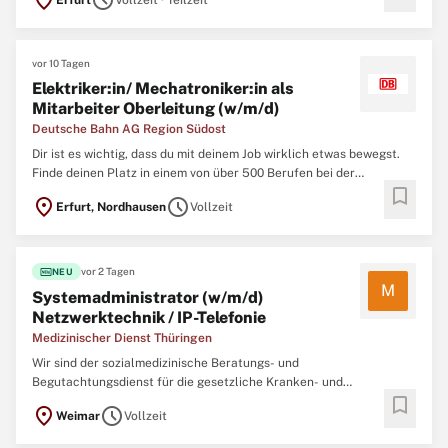
location_on
schedule
Erfurt
Vollzeit · Teilzeit
ein: Wir bieten vielschichtige Aufgaben und eine große Breite an
Berufsfeldern.Unsere IT kümmert sich mit ca. 80 Mitarbeiter ...
vor 10 Tagen
Elektriker:in/ Mechatroniker:in als
Mitarbeiter Oberleitung (w/m/d)
Deutsche Bahn AG Region Südost
Dir ist es wichtig, dass du mit deinem Job wirklich etwas bewegst.
Finde deinen Platz in einem von über 500 Berufen bei der
bookmark
Deutschen Bahn. Wir bieten Profis und Berufsstarter:innen sichere
location_on
schedule
Erfurt, Nordhausen
Vollzeit
Jobs mit Zukunftsperspektiven. Bewirb dich jetzt für ein Team, das
sich gegenseitig unterstützt und auf die Zusammenarbeit ...
fiber_new
vor 2 Tagen
NEU
M
Systemadministrator (w/m/d)
Netzwerktechnik / IP-Telefonie
Medizinischer Dienst Thüringen
Wir sind der sozialmedizinische Beratungs- und
Begutachtungsdienst für die gesetzliche Kranken- und
bookmark
Pflegeversicherung in Thüringen mit über 380 Mitarbeiterinnen und
location_on
schedule
Weimar
Vollzeit
Mitarbeitern. Zur Verstärkung unseres Teams suchen wir zum
nächstmöglichen Zeitpunkt für unsere Hauptverwaltung in Weimar