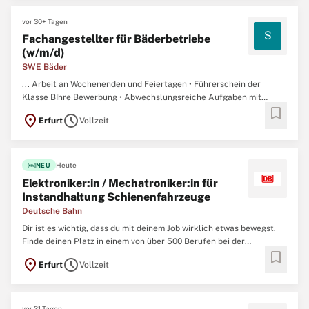
einen Systemadministrator ...
vor 30+ Tagen
S
Fachangestellter für Bäderbetriebe
(w/m/d)
SWE Bäder
... Arbeit an Wochenenden und Feiertagen • Führerschein der
Klasse BIhre Bewerbung • Abwechslungsreiche Aufgaben mit
bookmark
Verantwortung für einen sicheren und reibungslosen Ablauf in
location_on
schedule
Erfurt
Vollzeit
Schwimmhallen und Freibädern • Sicherer Arbeitsplatz in einem
etablierten, regional verwurzelten Unternehmen • Moderne
Technik
...
fiber_new
Heute
NEU
Elektroniker:in / Mechatroniker:in für
Instandhaltung Schienenfahrzeuge
Deutsche Bahn
Dir ist es wichtig, dass du mit deinem Job wirklich etwas bewegst.
Finde deinen Platz in einem von über 500 Berufen bei der
bookmark
Deutschen Bahn. Wir bieten Profis und Berufsstarter:innen sichere
location_on
schedule
Erfurt
Vollzeit
Jobs mit Zukunftsperspektiven. Bewirb dich jetzt für ein Team, das
sich gegenseitig unterstützt und auf die Zusammenarbeit ...
vor 21 Tagen