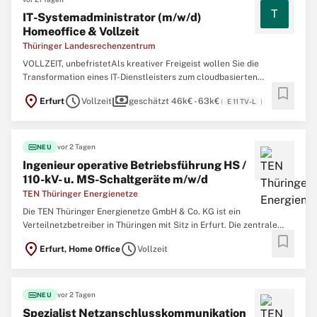
T
IT-Systemadministrator (m/w/d)
Homeoffice & Vollzeit
Thüringer Landesrechenzentrum
VOLLZEIT, unbefristetAls kreativer Freigeist wollen Sie die
Transformation eines IT-Dienstleisters zum cloudbasierten
bookmark
Rechenzentrum aktiv mitgestalten? Wir suchen Sie zum
location_on
schedule
payments
Erfurt
Vollzeit
geschätzt 46k€ - 63k€
(
E 11 TV-L
)
nächstmöglichen Zeitpunkt als IT-Administrator im Bereich
Applikationsbetrieb (m/w/d)Planung, Betrieb, Steuerung und
Weiterentwicklung ...
fiber_new
vor 2 Tagen
NEU
Ingenieur operative Betriebsführung HS /
110-kV- u. MS-Schaltgeräte m/w/d
TEN Thüringer Energienetze
Die TEN Thüringer Energienetze GmbH & Co. KG ist ein
Verteilnetzbetreiber in Thüringen mit Sitz in Erfurt. Die zentrale
bookmark
Aufgabe der TEN Thüringer Energienetze GmbH & Co. KG ist die
location_on
schedule
Erfurt, Home Office
Vollzeit
sichere, effiziente und diskriminierungsfreie Bereitstellung sowohl
des Strom- als auch des Gasnetzes. Wir suchen für unseren ...
fiber_new
vor 2 Tagen
NEU
Spezialist Netzanschlusskommunikation