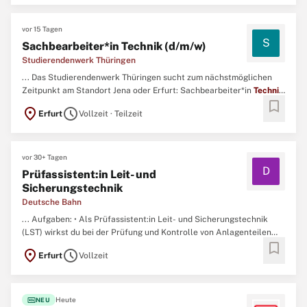
vor 15 Tagen
S
Sachbearbeiter*in Technik (d/m/w)
Studierendenwerk Thüringen
... Das Studierendenwerk Thüringen sucht zum nächstmöglichen
Zeitpunkt am Standort Jena oder Erfurt: Sachbearbeiter*in
Technik
bookmark
(d/m/w) in unbefristeter Voll- oder Teilzeitbeschäftigung Sie sind
location_on
schedule
Erfurt
Vollzeit · Teilzeit
auf der Suche nach einem Arbeitgeber, dem es nicht ausschließlich
um den wirtschaftlichen Erfolg geht, sondern ...
vor 30+ Tagen
D
Prüfassistent:in Leit- und
Sicherungstechnik
Deutsche Bahn
... Aufgaben: • Als Prüfassistent:in Leit- und Sicherungstechnik
(LST) wirkst du bei der Prüfung und Kontrolle von Anlagenteilen
bookmark
nach einem Um- oder Neubau von Stellwerks-, Bahnübergangs- und
location_on
schedule
Erfurt
Vollzeit
leittechnischen Anlagen mit • Dabei agierst du entsprechend den
Rechtsvorschriften und anerkannten Regeln der
Technik
...
fiber_new
Heute
NEU