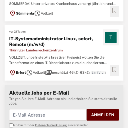
SÖMMERDA! Unser privates Krankenhaus versorgt jährlich rund
bookmark
7.300 Patient:innen stationär und 15.500 ambulant. Mit 192 Betten
location_on
schedule
Sömmerda
Vollzeit
und Plätzen sowie sechs Fachabteilungen und Zentren bieten wir
eine breite medizinische und pflegerische Betreuung ...
vor 21 Tagen
T
IT-Systemadministrator Linux, sofort,
Remote (m/w/d)
Thüringer Landesrechenzentrum
VOLLZEIT, unbefristetAls kreativer Freigeist wollen Sie die
Transformation eines IT-Dienstleisters zum cloudbasierten
bookmark
Rechenzentrum aktiv mitgestalten? Wir suchen Sie zum
location_on
schedule
payments
Erfurt
Vollzeit
geschätzt 46k€ - 63k€
(
E 11 TV-L
)
nächstmöglichen Zeitpunkt als IT-Systemadministrator Cloud
(m/w/d)Administration von komplexen Linux-Systemlandschaften
Monitoring ...
Aktuelle Jobs per E-Mail
Tragen Sie Ihre E-Mail-Adresse ein und erhalten Sie stets aktuelle
Jobs:
ANMELDEN
Ich bin mit der
Datenschutzerklärung
einverstanden.