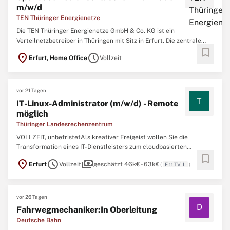
m/w/d
TEN Thüringer Energienetze
Die TEN Thüringer Energienetze GmbH & Co. KG ist ein
Verteilnetzbetreiber in Thüringen mit Sitz in Erfurt. Die zentrale
bookmark
Aufgabe der TEN Thüringer Energienetze GmbH & Co. KG ist die
location_on
schedule
Erfurt, Home Office
Vollzeit
sichere, effiziente und diskriminierungsfreie Bereitstellung sowohl
des Strom- als auch des Gasnetzes. Wir suchen für unseren ...
vor 21 Tagen
T
IT-Linux-Administrator (m/w/d) - Remote
möglich
Thüringer Landesrechenzentrum
VOLLZEIT, unbefristetAls kreativer Freigeist wollen Sie die
Transformation eines IT-Dienstleisters zum cloudbasierten
bookmark
Rechenzentrum aktiv mitgestalten? Wir suchen Sie zum
location_on
schedule
payments
Erfurt
Vollzeit
geschätzt 46k€ - 63k€
(
E 11 TV-L
)
nächstmöglichen Zeitpunkt als IT-Systemadministrator Cloud
(m/w/d)Administration von komplexen Linux-Systemlandschaften
Monitoring ...
vor 26 Tagen
D
Fahrwegmechaniker:In Oberleitung
Deutsche Bahn