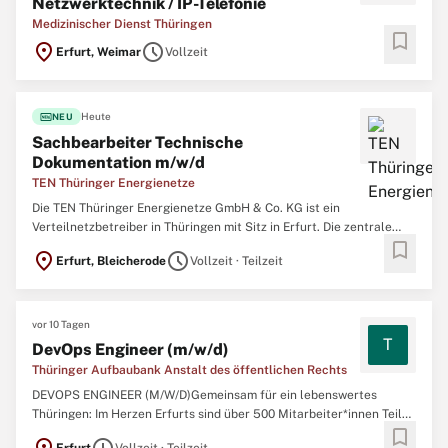
Netzwerktechnik / IP-Telefonie
Medizinischer Dienst Thüringen
bookmark
location_on
schedule
Erfurt, Weimar
Vollzeit
fiber_new
Heute
NEU
Sachbearbeiter Technische
Dokumentation m/w/d
TEN Thüringer Energienetze
Die TEN Thüringer Energienetze GmbH & Co. KG ist ein
Verteilnetzbetreiber in Thüringen mit Sitz in Erfurt. Die zentrale
bookmark
Aufgabe der TEN ist die sichere, effiziente und
location_on
schedule
Erfurt, Bleicherode
Vollzeit · Teilzeit
diskriminierungsfreie Bereitstellung sowohl des Strom- als auch
des Gasnetzes. Für unseren Standort BLEICHERODE suchen wir
befristet ...
vor 10 Tagen
T
DevOps Engineer (m/w/d)
Thüringer Aufbaubank Anstalt des öffentlichen Rechts
DEVOPS ENGINEER (M/W/D)Gemeinsam für ein lebenswertes
Thüringen: Im Herzen Erfurts sind über 500 Mitarbeiter*innen Teil
bookmark
der Thüringer Aufbaubank. Ihre Stärken bringen Sie bei uns optimal