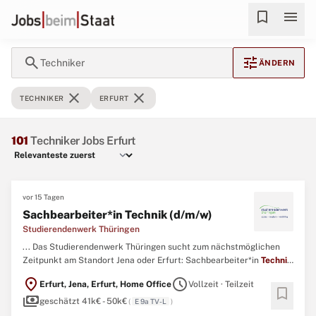
bookmark
menu
search
tune
Techniker
ÄNDERN
close
close
TECHNIKER
ERFURT
101
Techniker Jobs Erfurt
vor 15 Tagen
Sachbearbeiter*in Technik (d/m/w)
Studierendenwerk Thüringen
... Das Studierendenwerk Thüringen sucht zum nächstmöglichen
Zeitpunkt am Standort Jena oder Erfurt: Sachbearbeiter*in
Technik
(d/m/w) in unbefristeter Voll- oder Teilzeitbeschäftigung Sie sind
location_on
schedule
Erfurt, Jena, Erfurt, Home Office
Vollzeit · Teilzeit
auf der Suche nach einem Arbeitgeber, dem es nicht ausschließlich
bookmark
payments
um den wirtschaftlichen Erfolg geht, sondern ...
geschätzt 41k€ - 50k€
(
E 9a TV-L
)