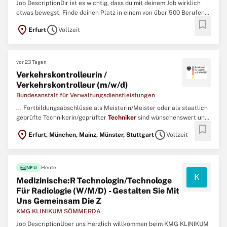
Job DescriptionDir ist es wichtig, dass du mit deinem Job wirklich
etwas bewegst. Finde deinen Platz in einem von über 500 Berufen
bookmark
bei der Deutschen Bahn. Wir bieten Profis und Berufsstarter:innen
location_on
schedule
Erfurt
Vollzeit
sichere Jobs mit Zukunftsperspektiven. Bewirb dich jetzt für ein
Team, das sich gegenseitig unterstützt ...
vor 23 Tagen
Verkehrskontrolleurin /
Verkehrskontrolleur (m/w/d)
Bundesanstalt für Verwaltungsdienstleistungen
... Fortbildungsabschlüsse als Meisterin/Meister oder als staatlich
geprüfte Technikerin/geprüfter
Techniker
sind wünschenswert und
bookmark
insbesondere förderlich bei der weiteren individuellen Entwicklung
location_on
schedule
Erfurt, München, Mainz, Münster, Stuttgart
Vollzeit
im Verkehrskontrolldienst des BALM. ...
fiber_new
Heute
NEU
K
Medizinische:R Technologin/Technologe
Für Radiologie (W/M/D) - Gestalten Sie Mit
Uns Gemeinsam Die Z
KMG KLINIKUM SÖMMERDA
Job DescriptionÜber uns Herzlich willkommen beim KMG KLINIKUM