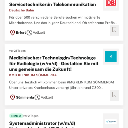
Servicetechniker:in Telekommunikation
Deutsche Bahn
Für über 500 verschiedene Berufe suchen wir motivierte
Mitarbeitende. Und das in ganz Deutschland. Ob erfahrene Profis
bookmark
oder Berufsstarter:innen - wir bieten zahlreiche Einstiegs- und
location_on
schedule
Erfurt
Vollzeit
Weiterbildungsmöglichkeiten.Zum nächstmöglichen Zeitpunkt
suchen wir dich als Servicetechniker:in Telekommunikation (w ...
vor 21 Tagen
K
Medizinische:r Technologin/Technologe
für Radiologie (w/m/d) - Gestalten Sie mit
uns gemeinsam die Zukunft!
KMG KLINIKUM SÖMMERDA
Über unsHerzlich willkommen beim KMG KLINIKUM SÖMMERDA!
Unser privates Krankenhaus versorgt jährlich rund 7.300
bookmark
Patient:innen stationär und 15.500 ambulant. Mit 192 Betten und
location_on
schedule
Sömmerda
Vollzeit
Plätzen sowie sechs Fachabteilungen und Zentren bieten wir eine
breite medizinische und pflegerische Betreuung. Geburtshilfe ...
fiber_new
vor 2 Tagen
NEU
Systemadministrator (w/m/d)