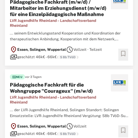
Pädagogische Fachkraft (m/w/d) /
Mitarbeiter im Erziehungsdienst (m/w/d)
für eine Einzelpädagogische Maßnahme
LVR Jugendhilfe Rheinland – Landschaftsverband
Rheinland
... seinem Entwicklungsstand Kooperation und Koordination der
therapeutischen Anbindung, Kooperation mit dem Netzwerk,
Koordination der verschiedenen Alltagsanforderungen Nacht- und
location_on
schedule
Essen, Solingen, Wuppertal
Vollzeit · Teilzeit
Wochenenddienste Profil Diplom-Sozialpädagogin/Sozialpädagoge
bookmark
payments
oder staatlich anerkannte Erzieherin/staatlich anerkannter
geschätzt 46k€ - 66k€
(
S 8b TVöD
)
Erzieher
...
fiber_new
vor 3 Tagen
NEU
Pädagogische Fachkraft für die
Wohngruppe "Courageux" (m/w/d)
LVR Jugendhilfe Rheinland – Landschaftsverband
Rheinland
... der LVR-Jugendhilfe Rheinland, Solingen Standort: Solingen
Einsatzstelle: LVR-Jugendhilfe Rheinland Vergütung: S8b TVöD-SuE
Arbeitszeit: Vollzeit unbefristet Besetzungsstart: nächstmöglicher
location_on
schedule
Essen, Solingen, Wuppertal
Vollzeit
Termin Bewerbungsfrist: 16.08.2026 Referenzcode: Courageux
bookmark
payments
Aufgaben Mitarbeit im Gruppenerziehungsdienst
Erziehen
...
geschätzt 46k€ - 66k€
(
S 8b TVöD
)