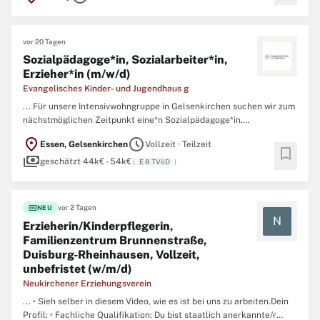
senden Sie uns gerne Ihre Unterlagen zu. ...
vor 20 Tagen
Sozialpädagoge*in, Sozialarbeiter*in,
Erzieher*in (m/w/d)
Evangelisches Kinder- und Jugendhaus g
... Für unsere Intensivwohngruppe in Gelsenkirchen suchen wir zum
nächstmöglichen Zeitpunkt eine*n Sozialpädagoge*in,
Sozialarbeiter*in,
Erzieher
*in (m/w/d) Eintrittsdatum: Ab sofort
location_on
schedule
Essen, Gelsenkirchen
Vollzeit · Teilzeit
Beschäftigungsumfang: Teilzeit, Vollzeit Beschäftigungsdauer:
bookmark
payments
Vorab 1 Jahr mit Option auf Verlängerung Aufgaben Förderung ...
geschätzt 44k€ - 54k€
(
E 8 TVöD
)
fiber_new
vor 2 Tagen
NEU
N
Erzieherin/Kinderpflegerin,
Familienzentrum Brunnenstraße,
Duisburg-Rheinhausen, Vollzeit,
unbefristet (w/m/d)
Neukirchener Erziehungsverein
... • Sieh selber in diesem Video, wie es ist bei uns zu arbeiten.Dein
Profil: • Fachliche Qualifikation: Du bist staatlich anerkannte/r