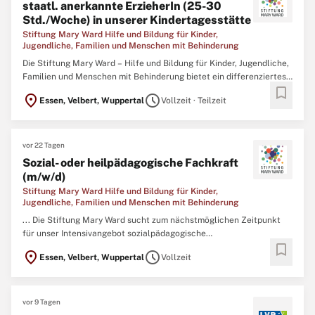
staatl. anerkannte ErzieherIn (25-30
Std./Woche) in unserer Kindertagesstätte
Stiftung Mary Ward Hilfe und Bildung für Kinder,
Jugendliche, Familien und Menschen mit Behinderung
Die Stiftung Mary Ward – Hilfe und Bildung für Kinder, Jugendliche,
Familien und Menschen mit Behinderung bietet ein differenziertes
bookmark
Leistungsangebot in der Kinder- und Jugendhilfe sowie der
location_on
schedule
Essen, Velbert, Wuppertal
Vollzeit · Teilzeit
Eingliederungshilfe. So betreuen wir ca. 200 Menschen in
stationären, teilstationären, ambulanten Maßnahmen,
Kindertagesstätte ...
vor 22 Tagen
Sozial- oder heilpädagogische Fachkraft
(m/w/d)
Stiftung Mary Ward Hilfe und Bildung für Kinder,
Jugendliche, Familien und Menschen mit Behinderung
... Die Stiftung Mary Ward sucht zum nächstmöglichen Zeitpunkt
für unser Intensivangebot sozialpädagogische
bookmark
Diagnose/Inobhutnahme Haus Navi eine Sozial- oder
location_on
schedule
Essen, Velbert, Wuppertal
Vollzeit
heilpädagogische Fachkraft (m/w/d) mit abgeschlossenem Studium
der Sozial- oder Heilpädagogik oder
Erzieher
*in mit
Berufserfahrung. ...
vor 9 Tagen