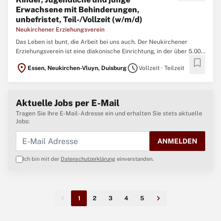
Erwachsene mit Behinderungen,
unbefristet, Teil-/Vollzeit (w/m/d)
Neukirchener Erziehungsverein
Das Leben ist bunt, die Arbeit bei uns auch. Der Neukirchener
Erziehungsverein ist eine diakonische Einrichtung, in der über 5.000
bookmark
Menschen begleitet werden, mit den Arbeitsfeldern Kinder-,
location_on
schedule
Essen, Neukirchen-Vluyn, Duisburg
Vollzeit · Teilzeit
Jugend-, Eingliederungs- und Seniorenhilfe sowie Bildung mit
insgesamt 2.500 Mitarbeitenden. Bewirb dich jetzt ...
Aktuelle Jobs per E-Mail
Tragen Sie Ihre E-Mail-Adresse ein und erhalten Sie stets aktuelle
Jobs:
ANMELDEN
Ich bin mit der
Datenschutzerklärung
einverstanden.
1
2
3
4
5