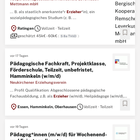
Mettmann mbH
... B. als staatlich anerkannte*r
Erzieher
*in), ein
sozialpädagogisches Studium (z. B. ...
location_on
schedule
Ratingen
Vollzeit · Teilzeit
bookmark
payments
geschätzt 45k€ - 60k€
(
S 8a TVöD
)
vor 17 Tagen
Pädagogische Fachkraft, Projektklasse,
Förderschule, Teilzeit, unbefristet,
Hamminkeln (w/m/d)
Neukirchener Erziehungsverein
... Profil Qualifikation: Abgeschlossene pädagogische
Fachausbildung, z.B. als
Erzieher
(w/m/d), Heilpädagoge (w/m/d),
bookmark
Kindheitspädagoge (w/m/d) oder Sozialpädagoge (w/m/d).
location_on
schedule
Essen, Hamminkeln, Oberhausen
Vollzeit · Teilzeit
Pädagogische Haltung: Bereitschaft, mit Kindern und Jugendlichen
mit herausforderndem Verhalten zu arbeiten. ...
vor 19 Tagen
Pädagog*innen (m/w/d) für Wochenend-