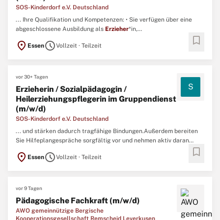
SOS-Kinderdorf e.V. Deutschland
... Ihre Qualifikation und Kompetenzen: • Sie verfügen über eine
abgeschlossene Ausbildung als
Erzieher
*in,
bookmark
Heilerziehungspfleger*in oder Studium der sozialen Arbeit/
location_on
schedule
Essen
Vollzeit · Teilzeit
Sozialpädagogik. • Sie haben Freude an der Arbeit mit
verhaltenskreativen jungen Menschen und deren Familien. ...
vor 30+ Tagen
S
Erzieherin / Sozialpädagogin /
Heilerziehungspflegerin im Gruppendienst
(m/w/d)
SOS-Kinderdorf e.V. Deutschland
... und stärken dadurch tragfähige Bindungen.Außerdem bereiten
Sie Hilfeplangespräche sorgfältig vor und nehmen aktiv daran
bookmark
teil.Dabei achten Sie auf die gewissenhafte Umsetzung von Kinder-
location_on
schedule
Essen
Vollzeit · Teilzeit
und Betreutenschutz.Ihre Qualifikation und Kompetenzen: Sie
verfügen über eine abgeschlossene Ausbildung als
Erzieher
...
vor 9 Tagen
Pädagogische Fachkraft (m/w/d)
AWO gemeinnützige Bergische
Kooperationsgesellschaft Remscheid Leverkusen