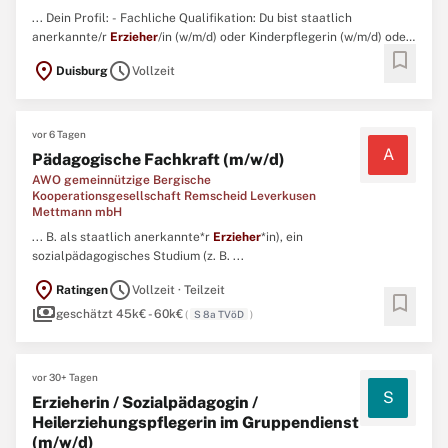
... Dein Profil: - Fachliche Qualifikation: Du bist staatlich
anerkannte/r
Erzieher
/in (w/m/d) oder Kinderpflegerin (w/m/d) oder
bookmark
hast eine vergleichbare Ausbildung.- Erfahrung & Motivation: Ob
location_on
schedule
Duisburg
Vollzeit
mit Berufserfahrung oder als Berufseinsteiger/in – du bist bei uns
willkommen. ...
vor 6 Tagen
A
Pädagogische Fachkraft (m/w/d)
AWO gemeinnützige Bergische
Kooperationsgesellschaft Remscheid Leverkusen
Mettmann mbH
... B. als staatlich anerkannte*r
Erzieher
*in), ein
sozialpädagogisches Studium (z. B. ...
location_on
schedule
Ratingen
Vollzeit · Teilzeit
bookmark
payments
geschätzt 45k€ - 60k€
(
S 8a TVöD
)
vor 30+ Tagen
S
Erzieherin / Sozialpädagogin /
Heilerziehungspflegerin im Gruppendienst
(m/w/d)