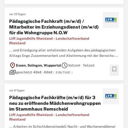
vor 13 Tagen
Pädagogische Fachkraft (m/w/d) /
Mitarbeiter im Erziehungsdienst (m/w/d)
für die Wohngruppe N.O.W
LVR Jugendhilfe Rheinland – Landschaftsverband
Rheinland
... und Erledigung aller anfallenden Aufgaben des pädagogischen
Alltags Enge Zusammenarbeit und Abstimmung mit der Bereichs-
und Einrichtungsleitung Mitarbeit beim Berichtswesen Profil
location_on
schedule
Essen, Solingen, Wuppertal
Vollzeit · Teilzeit
Voraussetzung für die Besetzung: Diplom-
bookmark
payments
Sozialpädagogin/Sozialpädagogen oder staatliche Anerkennung
geschätzt 46k€ - 66k€
(
S 8b TVöD
)
als Erzieherin/
Erzieher
...
vor 9 Tagen
Pädagogische Fachkräfte (m/w/d) für 3
neu zu eröffnende Mädchenwohngruppen
im Stammhaus Remscheid
LVR Jugendhilfe Rheinland – Landschaftsverband
Rheinland
... Arbeiten im Schichtdienstmodell Nacht- und Wochenenddienst