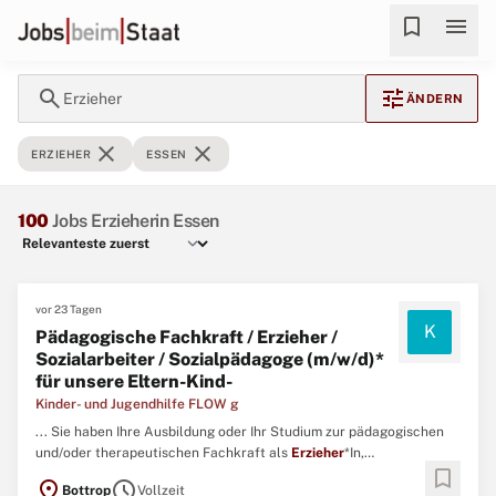
bookmark
menu
search
tune
Erzieher
ÄNDERN
close
close
ERZIEHER
ESSEN
100
Jobs Erzieherin Essen
vor 23 Tagen
K
Pädagogische Fachkraft / Erzieher /
Sozialarbeiter / Sozialpädagoge (m/w/d)*
für unsere Eltern-Kind-
Kinder- und Jugendhilfe FLOW g
... Sie haben Ihre Ausbildung oder Ihr Studium zur pädagogischen
und/oder therapeutischen Fachkraft als
Erzieher
*In,
bookmark
Sozialpädagoge*In, Sozialarbeiter*In, Heilpädagoge*In erfolgreich
location_on
schedule
Bottrop
Vollzeit
abgeschlossen und suchen einen neuen Wirkungskreis? Dann