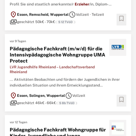
Profil Sie sind staatlich anerkannte/r
Erzieher
/in, Diplom-
Sozialarbeiter/in, Diplom-Sozialpädagoge/in, staatlich anerkannter
location_on
schedule
Essen, Remscheid, Wuppertal
Vollzeit · Teilzeit
Heilpädagoge/in, staatlich anerkannter Heilerziehungspfleger/in,
bookmark
payments
Diplom-Psychologe/in oder vergleichbare Qualifikation ...
geschätzt 50k€ - 70k€
(
S 12 TVöD
)
vor 9 Tagen
Pädagogische Fachkraft (m/w/d) für die
Intensivpädagogische Wohngruppe UMA
Protect
LVR Jugendhilfe Rheinland – Landschaftsverband
Rheinland
... Aktivitäten Beobachten und fördern der Jugendlichen in ihrer
individuellen Situation und ihrem Entwicklungsstand
Atmosphärische Gestaltung der Räumlichkeiten Nacht- und
location_on
schedule
Essen, Solingen, Wuppertal
Vollzeit
Wochenenddienst Profil Sie sind Diplom-
bookmark
payments
Sozialpädagogin/Sozialpädagoge oder eine staatlich anerkannte
geschätzt 46k€ - 66k€
(
S 8b TVöD
)
Erzieherin/staatlich anerkannter
Erzieher
...
vor 12 Tagen
Pädagogische Fachkraft Wohngruppe für
Kinder, Jugendliche und junge