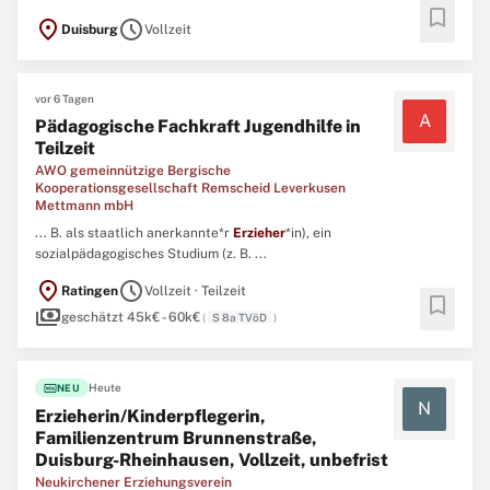
bookmark
Erzieher
/in (w/m/d) oder Kinderpflegerin (w/m/d) oder hast eine
location_on
schedule
Duisburg
Vollzeit
vergleichbare Ausbildung. ...
vor 6 Tagen
A
Pädagogische Fachkraft Jugendhilfe in
Teilzeit
AWO gemeinnützige Bergische
Kooperationsgesellschaft Remscheid Leverkusen
Mettmann mbH
... B. als staatlich anerkannte*r
Erzieher
*in), ein
sozialpädagogisches Studium (z. B. ...
location_on
schedule
Ratingen
Vollzeit · Teilzeit
bookmark
payments
geschätzt 45k€ - 60k€
(
S 8a TVöD
)
fiber_new
Heute
NEU
N
Erzieherin/Kinderpflegerin,
Familienzentrum Brunnenstraße,
Duisburg-Rheinhausen, Vollzeit, unbefrist
Neukirchener Erziehungsverein