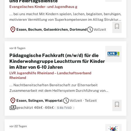
und Feiertagsdienste
Evangelisches Kinder- und Jugendhaus g
... bei uns machst Mit Kindern spielen, lachen, begleiten, beruhigen,
motivieren Vermittlung von Superkompetenzen im Alltag Struktur
bookmark
geben – oder spontan sein, wenn der Tag eine andere Idee hat Im
location_on
schedule
Essen, Bochum, Gelsenkirchen, Dortmund
Vollzeit
Team arbeiten, das froh ist, dass DU da bist, wenn andere frei haben
Profil Abgeschlossene Ausbildung als
Erzieher
...
vor 8 Tagen
Pädagogische Fachkraft (m/w/d) für die
Kinderwohngruppe Leuchtturm für Kinder
im Alter von 6-10 Jahren
LVR Jugendhilfe Rheinland – Landschaftsverband
Rheinland
... Nachtbereitschaften Bereitschaft zur Elternarbeit
Zusammenarbeit mit dem Helfersystem Durchführung von
Freizeitaktivitäten Profil Einen erfolgreichen Abschluss als
location_on
schedule
Essen, Solingen, Wuppertal
Vollzeit · Teilzeit
Fachkraft in der
bookmark
payments
Jugendhilfe/
Erzieher
/Heilerziehungspfleger/Sozialpädagoge
geschätzt 46k€ - 66k€
(
S 8b TVöD
)
(m/w/d) Oder einen Hochschulabschluss im sozialen oder
psychologischen ...
vor 22 Tagen