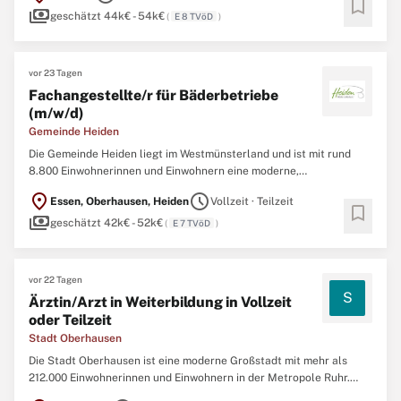
bookmark
payments
erwartet Sie eine vielseitige Tätigkeit in einem
geschätzt 44k€ - 54k€
(
E 8 TVöD
)
vor 23 Tagen
Fachangestellte/r für Bäderbetriebe
(m/w/d)
Gemeinde Heiden
Die Gemeinde Heiden liegt im Westmünsterland und ist mit rund
8.800 Einwohnerinnen und Einwohnern eine moderne,
leistungsfähige Verwaltung. Als Kommune stehen wir für Stabilität,
location_on
schedule
Essen, Oberhausen, Heiden
Vollzeit · Teilzeit
Verlässlichkeit und nachhaltige Entwicklung. Kurze
bookmark
payments
Entscheidungswege, ein starkes Miteinander und der
geschätzt 42k€ - 52k€
(
E 7 TVöD
)
vor 22 Tagen
S
Ärztin/Arzt in Weiterbildung in Vollzeit
oder Teilzeit
Stadt Oberhausen
Die Stadt Oberhausen ist eine moderne Großstadt mit mehr als
212.000 Einwohnerinnen und Einwohnern in der Metropole Ruhr.
Zwischen den angrenzenden Großstädten Essen, Duisburg und