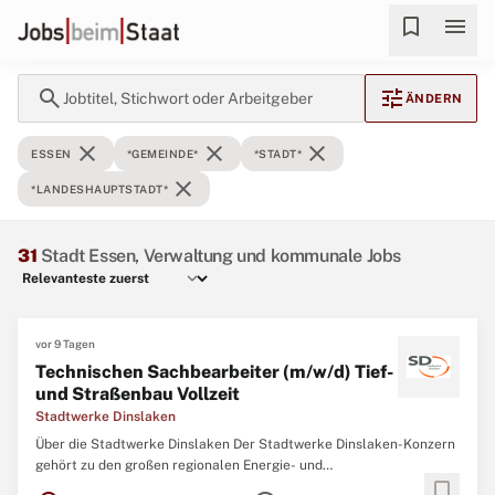
bookmark
menu
search
tune
Jobtitel, Stichwort oder Arbeitgeber
ÄNDERN
close
close
close
ESSEN
*GEMEINDE*
*STADT*
close
*LANDESHAUPTSTADT*
31
Stadt Essen, Verwaltung und kommunale Jobs
vor 9 Tagen
Technischen Sachbearbeiter (m/w/d) Tief-
und Straßenbau Vollzeit
Stadtwerke Dinslaken
Über die Stadtwerke Dinslaken Der Stadtwerke Dinslaken-Konzern
gehört zu den großen regionalen Energie- und
bookmark
Fernwärmespezialiste n in Deutschland. Mit über 400