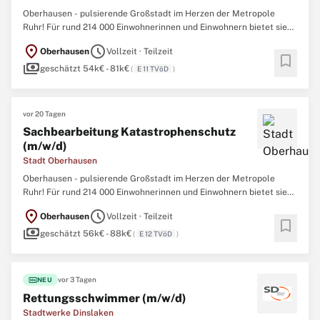
Oberhausen - pulsierende Großstadt im Herzen der Metropole
Ruhr! Für rund 214 000 Einwohnerinnen und Einwohnern bietet sie
perfekte Infrastruktur: schnelle Autobahnanschlüsse und
location_on
schedule
Oberhausen
Vollzeit · Teilzeit
öffentlichen Nahverkehr in alle Nachbarstädte sowie Radtrassen
bookmark
payments
mit regionaler Anbindung. Oberhausen steht
geschätzt 54k€ - 81k€
(
E 11 TVöD
)
vor 20 Tagen
Sachbearbeitung Katastrophenschutz
(m/w/d)
Stadt Oberhausen
Oberhausen - pulsierende Großstadt im Herzen der Metropole
Ruhr! Für rund 214 000 Einwohnerinnen und Einwohnern bietet sie
perfekte Infrastruktur: schnelle Autobahnanschlüsse und
location_on
schedule
Oberhausen
Vollzeit · Teilzeit
öffentlichen Nahverkehr in alle Nachbarstädte sowie Radtrassen
bookmark
payments
mit regionaler Anbindung. Oberhausen steht
geschätzt 56k€ - 88k€
(
E 12 TVöD
)
fiber_new
vor 3 Tagen
NEU
Rettungsschwimmer (m/w/d)
Stadtwerke Dinslaken