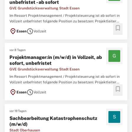
unbefristet - ab sofort
GVE Grundstücksverwaltung Stadt Essen
Im Ressort Projektmanagement / Projektsteuerung ist ab sofort in
Vollzeit unbefristet folgende Position zu besetzen: Projektleiter
bookmark
(m/w/d) Städtische Hochbauprojekte Vollzeit ab sofort unbefristet
location_on
schedule
Essen
Vollzeit
Die GVE Grundstücksverwaltung Stadt Essen GmbH ist
eingebunden in das Netzwerk der öffentlichen
vor 8 Tagen
G
Projektmanager:in (m/w/d) in Vollzeit, ab
sofort, unbefristet
GVE Grundstücksverwaltung Stadt Essen
Im Ressort Projektmanagement / Projektsteuerung ist ab sofort in
Vollzeit unbefristet folgende Position zu besetzen: Projektleiter
bookmark
(m/w/d) Städtische Hochbauprojekte Vollzeit ab sofort unbefristet
location_on
schedule
Essen
Vollzeit
Die GVE Grundstücksverwaltung Stadt Essen GmbH ist
eingebunden in das Netzwerk der öffentlichen
vor 19 Tagen
S
Sachbearbeitung Katastrophenschutz
(m/w/d)
Stadt Oberhausen