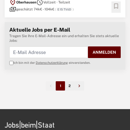
location_on
schedule
Oberhausen
Vollzeit · Teilzeit
Düsseldorf und dem Niederrhein gelegen, bietet die
bookmark
payments
Stadtverwaltung Oberhausen als Arbeitgeberin eine
geschätzt 74k€ - 104k€
(
E 15 TVöD
)
Aktuelle Jobs per E-Mail
Tragen Sie Ihre E-Mail-Adresse ein und erhalten Sie stets aktuelle
Jobs:
ANMELDEN
Ich bin mit der
Datenschutzerklärung
einverstanden.
1
2