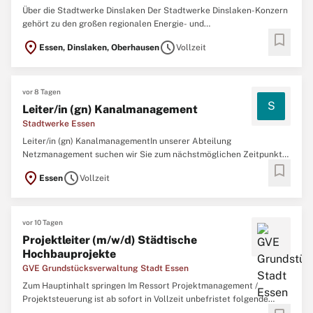
Über die Stadtwerke Dinslaken Der Stadtwerke Dinslaken-Konzern
gehört zu den großen regionalen Energie- und
bookmark
Fernwärmespezialisten in Deutschland. Mit über 400
location_on
schedule
Essen, Dinslaken, Oberhausen
Vollzeit
Mitarbeitenden und 24 Tochter- und Beteiligungsgesellschaften
gestalten wir aktiv die Energie- und Wärmewende und betreiben
vor 8 Tagen
S
Leiter/in (gn) Kanalmanagement
Stadtwerke Essen
Leiter/in (gn) KanalmanagementIn unserer Abteilung
Netzmanagement suchen wir Sie zum nächstmöglichen Zeitpunkt
bookmark
alsLeiter/in (gn) Kanalmanagement.Fragen zur Stelle? Gina Pilling
location_on
schedule
Essen
Vollzeit
0201 / 800-0
bewerbung@stadtwerke-essen.deWir
stellen einWow!
Essen wird klimaneutral. Dafür brauchen wir
vor 10 Tagen
Projektleiter (m/w/d) Städtische
Hochbauprojekte
GVE Grundstücksverwaltung Stadt Essen
Zum Hauptinhalt springen Im Ressort Projektmanagement /
Projektsteuerung ist ab sofort in Vollzeit unbefristet folgende
Position zu besetzen: Projektleiter (m/w/d) Städtische