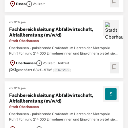
bookmark
location_on
schedule
Essen
Vollzeit
Hochbauprojekte Essen Vollzeit ab sofort unbefristet
Unternehmensprofil Die GVE Grundstücksverwaltung Stadt
vor 12 Tagen
Fachbereichsleitung Abfallwirtschaft,
Abfallberatung (m/w/d)
Stadt Oberhausen
Oberhausen - pulsierende Großstadt im Herzen der Metropole
Ruhr! Für rund 214 000 Einwohnerinnen und Einwohnern bietet sie
perfekte Infrastruktur: schnelle Autobahnanschlüsse und
location_on
schedule
Oberhausen
Vollzeit · Teilzeit
öffentlichen Nahverkehr in alle Nachbarstädte sowie Radtrassen
bookmark
payments
mit regionaler Anbindung. Oberhausen steht
geschätzt 68k€ - 97k€
(
E 14 TVöD
)
vor 12 Tagen
S
Fachbereichsleitung Abfallwirtschaft,
Abfallberatung (m/w/d)
Stadt Oberhausen
Oberhausen - pulsierende Großstadt im Herzen der Metropole
Ruhr! Für rund 214 000 Einwohnerinnen und Einwohnern bietet sie
perfekte Infrastruktur: schnelle Autobahnanschlüsse und