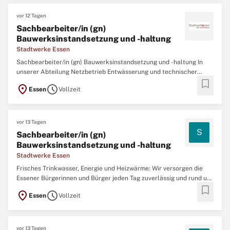
vor 12 Tagen
Sachbearbeiter/in (gn)
Bauwerksinstandsetzung und -haltung
Stadtwerke Essen
Sachbearbeiter/in (gn) Bauwerksinstandsetzung und -haltung In
unserer Abteilung Netzbetrieb Entwässerung und technischer
bookmark
Shared Service suchen wir Sie zum nächstmöglichen Zeitpunkt als
location_on
schedule
Essen
Vollzeit
Sachbearbeiter/in (gn) Bauwerksinstandsetzung und -haltung.
Fragen zur Stelle? Gina Pilling 0201
vor 13 Tagen
S
Sachbearbeiter/in (gn)
Bauwerksinstandsetzung und -haltung
Stadtwerke Essen
Frisches Trinkwasser, Energie und Heizwärme: Wir versorgen die
Essener Bürgerinnen und Bürger jeden Tag zuverlässig und rund um
bookmark
die Uhr. In 150 Jahren Unternehmensgeschichte entwickelten sich
location_on
schedule
Essen
Vollzeit
die Stadtwerke Essen vom Gas- und Wasserversorger zum heutigen
Energieversorger der Stadt
vor 13 Tagen