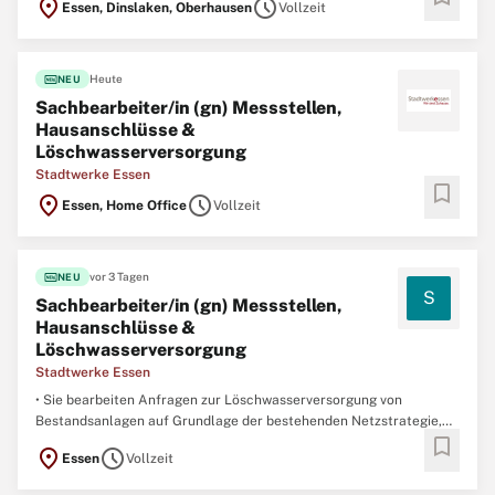
location_on
schedule
Essen, Dinslaken, Oberhausen
Vollzeit
Mitarbeitenden und 24 Tochter- und Beteiligungsgesellschaften
gestalten wir aktiv die Energie- und Wärmewende und betreiben
fiber_new
Heute
NEU
Sachbearbeiter/in (gn) Messstellen,
Hausanschlüsse &
Löschwasserversorgung
Stadtwerke Essen
bookmark
location_on
schedule
Essen, Home Office
Vollzeit
fiber_new
vor 3 Tagen
NEU
S
Sachbearbeiter/in (gn) Messstellen,
Hausanschlüsse &
Löschwasserversorgung
Stadtwerke Essen
• Sie bearbeiten Anfragen zur Löschwasserversorgung von
Bestandsanlagen auf Grundlage der bestehenden Netzstrategie,
bookmark
beraten Kunden gemeinsam mit Behörden zu technischen und
location_on
schedule
Essen
Vollzeit
hygienischen Lösungen und erstellen sowie betreuen
Löschwasserverträge. Zudem erarbeiten Sie technische Vorgaben