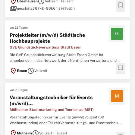
location_on
schedule
Oberhausen
Vollzeit · Teilzeit
öffentlichen Nahverkehr in alle Nachbarstädte sowie Radtrassen
bookmark
payments
mit regionaler Anbindung. Oberhausen steht
geschätzt 67k€ - 96k€
(
E 14 TVöD
)
vor 22 Tagen
G
Projektleiter (m/w/d) Städtische
Hochbauprojekte
GVE Grundstücksverwaltung Stadt Essen
Die GVE Grundstücksverwaltung Stadt Essen GmbH ist
eingebunden in das Netzwerk der öffentlichen Verwaltung und
bookmark
erbringt mit ihren rund 100 Mitarbeitern, davon 40 kaufmännische,
location_on
schedule
Essen
Vollzeit
55 technische und 5 gewerbliche, als Teil des Stadtkonzerns Essen
Dienstleistungen im Bau- und Immobiliensektor.
vor 23 Tagen
M
Veranstaltungstechniker für Events
(m/w/d)...
Mülheimer Stadtmarketing und Tourismus (MST)
Veranstaltungstechniker für Events (m/w/d)Vollzeit (39
Wochenstunden) oder TeilzeitVeranstaltungs- und Eventtechnik
sind Ihre Leidenschaft? Sie arbeiten gerne in verschiedenen
location_on
schedule
Mülheim
Vollzeit · Teilzeit
Umgebungen und sind ein technikbegeisterter Allrounder? Dann