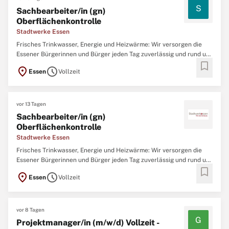
S
Sachbearbeiter/in (gn)
Oberflächenkontrolle
Stadtwerke Essen
Frisches Trinkwasser, Energie und Heizwärme: Wir versorgen die
Essener Bürgerinnen und Bürger jeden Tag zuverlässig und rund um
bookmark
die Uhr. In 150 Jahren Unternehmensgeschichte entwickelten sich
location_on
schedule
Essen
Vollzeit
die Stadtwerke Essen vom Gas- und Wasserversorger zum heutigen
Energieversorger der Stadt
vor 13 Tagen
Sachbearbeiter/in (gn)
Oberflächenkontrolle
Stadtwerke Essen
Frisches Trinkwasser, Energie und Heizwärme: Wir versorgen die
Essener Bürgerinnen und Bürger jeden Tag zuverlässig und rund um
bookmark
die Uhr. In 150 Jahren Unternehmensgeschichte entwickelten sich
location_on
schedule
Essen
Vollzeit
die Stadtwerke Essen vom Gas- und Wasserversorger zum heutigen
Energieversorger der Stadt
vor 8 Tagen
G
Projektmanager/in (m/w/d) Vollzeit -