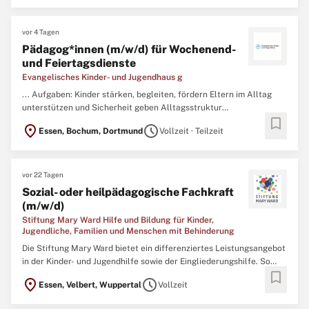
...
vor 4 Tagen
Pädagog*innen (m/w/d) für Wochenend-
und Feiertagsdienste
Evangelisches Kinder- und Jugendhaus g
... Aufgaben: Kinder stärken, begleiten, fördern Eltern im Alltag
unterstützen und Sicherheit geben Alltagsstruktur
bookmark
aufrechterhalten (Tagesablauf, Rituale, pädagogische Angebote)
location_on
schedule
Essen, Bochum, Dortmund
Vollzeit · Teilzeit
Zusammenarbeit im Team & Dokumentation Verlässliche Präsenz
an Wochenenden/Feiertagen Profil Ausbildung als Erzieher*in,
Sozialpädagog
...
vor 22 Tagen
Sozial- oder heilpädagogische Fachkraft
(m/w/d)
Stiftung Mary Ward Hilfe und Bildung für Kinder,
Jugendliche, Familien und Menschen mit Behinderung
Die Stiftung Mary Ward bietet ein differenziertes Leistungsangebot
in der Kinder- und Jugendhilfe sowie der Eingliederungshilfe. So
bookmark
betreuen wir ca. 200 Menschen in stationären, teilstationären,
location_on
schedule
Essen, Velbert, Wuppertal
Vollzeit
ambulanten Maßnahmen, Kindertagesstätte und Förder-OGS mit
140 qualifizierten und engagierten Mitarbeitenden ...