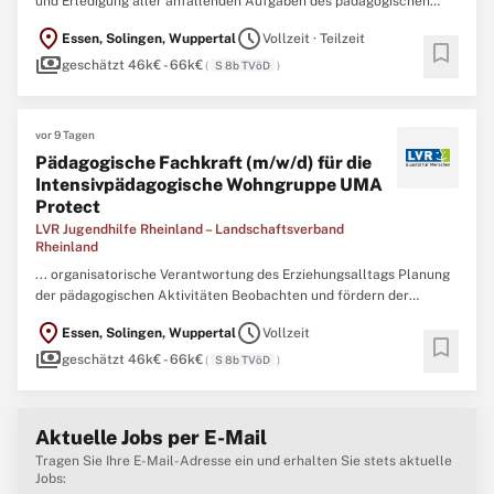
und Erledigung aller anfallenden Aufgaben des pädagogischen
Alltags Enge Zusammenarbeit und Abstimmung mit der Bereichs-
location_on
schedule
Essen, Solingen, Wuppertal
Vollzeit · Teilzeit
und Einrichtungsleitung Mitarbeit beim Berichtswesen Profil
bookmark
payments
Voraussetzung für die Besetzung: Diplom-
geschätzt 46k€ - 66k€
(
S 8b TVöD
)
Sozialpädagogin/
Sozialpädagogen
...
vor 9 Tagen
Pädagogische Fachkraft (m/w/d) für die
Intensivpädagogische Wohngruppe UMA
Protect
LVR Jugendhilfe Rheinland – Landschaftsverband
Rheinland
... organisatorische Verantwortung des Erziehungsalltags Planung
der pädagogischen Aktivitäten Beobachten und fördern der
Jugendlichen in ihrer individuellen Situation und ihrem
location_on
schedule
Essen, Solingen, Wuppertal
Vollzeit
Entwicklungsstand Atmosphärische Gestaltung der Räumlichkeiten
bookmark
payments
Nacht- und Wochenenddienst Profil Sie sind Diplom-
geschätzt 46k€ - 66k€
(
S 8b TVöD
)
Sozialpädagogin/
Sozialpädagoge
...
Aktuelle Jobs per E-Mail
Tragen Sie Ihre E-Mail-Adresse ein und erhalten Sie stets aktuelle
Jobs: