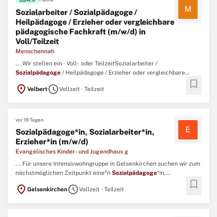
M
Sozialarbeiter / Sozialpädagoge /
Heilpädagoge / Erzieher oder vergleichbare
pädagogische Fachkraft (m/w/d) in
Voll/Teilzeit
Menschennah
... Wir stellen ein · Voll- oder TeilzeitSozialarbeiter /
Sozialpädagoge
/ Heilpädagoge / Erzieher oder vergleichbare
bookmark
pädagogische Fachkraft (m/w/d)Für unsere intensivpädagogischen
location_on
schedule
Velbert
Vollzeit · Teilzeit
Einzel- und ZweiersettingsDu möchtest Kinder und Jugendliche
nachhaltig in ihrer Entwicklung begleiten und in einem engagierten
...
vor 19 Tagen
E
Sozialpädagoge*in, Sozialarbeiter*in,
Erzieher*in (m/w/d)
Evangelisches Kinder- und Jugendhaus g
... Für unsere Intensivwohngruppe in Gelsenkirchen suchen wir zum
nächstmöglichen Zeitpunkt eine*n
Sozialpädagoge
*in,
bookmark
Sozialarbeiter*in, Erzieher*in (m/w/d) Eintrittsdatum: Ab sofort
location_on
schedule
Gelsenkirchen
Vollzeit · Teilzeit
Beschäftigungsumfang: Teilzeit, Vollzeit Beschäftigungsdauer:
Vorab 1 Jahr mit Option auf Verlängerung Original Stellenanzeige ...