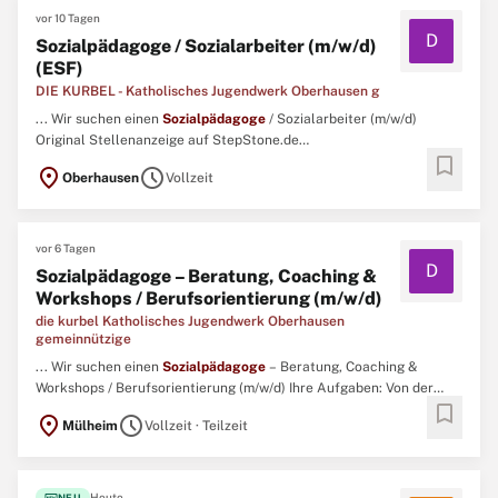
vor 10 Tagen
D
Sozialpädagoge / Sozialarbeiter (m/w/d)
(ESF)
DIE KURBEL - Katholisches Jugendwerk Oberhausen g
... Wir suchen einen
Sozialpädagoge
/ Sozialarbeiter (m/w/d)
Original Stellenanzeige auf StepStone.de
bookmark
bit.ly/4w2X7RCAPCT1_DE ...
location_on
schedule
Oberhausen
Vollzeit
vor 6 Tagen
D
Sozialpädagoge – Beratung, Coaching &
Workshops / Berufsorientierung (m/w/d)
die kurbel Katholisches Jugendwerk Oberhausen
gemeinnützige
... Wir suchen einen
Sozialpädagoge
– Beratung, Coaching &
Workshops / Berufsorientierung (m/w/d) Ihre Aufgaben: Von der
bookmark
Planung bis zur Evaluation organisieren Sie Workshops und
location_on
schedule
Mülheim
Vollzeit · Teilzeit
Projekte zu unterschiedlichen Themen, um Teilnehmende bei der
persönlichen und beruflichen Entwicklung individuell zu
unterstützen ...
fiber_new
Heute
NEU