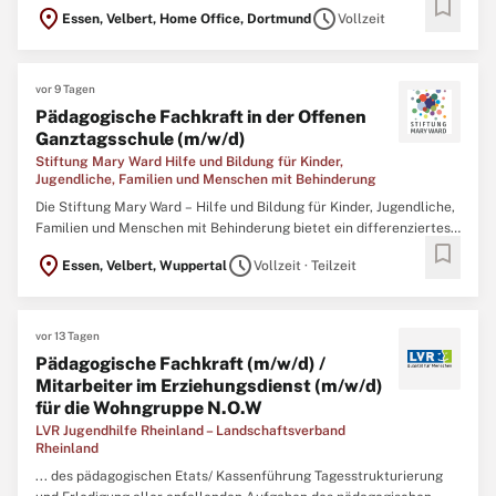
bookmark
für Familien, Kinder und Jugendliche hast du genau diese
location_on
schedule
Essen, Velbert, Home Office, Dortmund
Vollzeit
Möglichkeit. Du begleitest Familien in ihrem eigenen Lebensumfeld
und unterstützt sie dabei, ihre individuellen Stärken ...
vor 9 Tagen
Pädagogische Fachkraft in der Offenen
Ganztagsschule (m/w/d)
Stiftung Mary Ward Hilfe und Bildung für Kinder,
Jugendliche, Familien und Menschen mit Behinderung
Die Stiftung Mary Ward – Hilfe und Bildung für Kinder, Jugendliche,
Familien und Menschen mit Behinderung bietet ein differenziertes
bookmark
Leistungsangebot in der Kinder- und Jugendhilfe sowie der
location_on
schedule
Essen, Velbert, Wuppertal
Vollzeit · Teilzeit
Eingliederungshilfe. So betreuen wir ca. 200 Menschen in
stationären, teilstationären, ambulanten Maßnahmen,
Kindertagesstätte ...
vor 13 Tagen
Pädagogische Fachkraft (m/w/d) /
Mitarbeiter im Erziehungsdienst (m/w/d)
für die Wohngruppe N.O.W
LVR Jugendhilfe Rheinland – Landschaftsverband
Rheinland
... des pädagogischen Etats/ Kassenführung Tagesstrukturierung