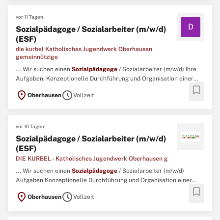
vor 11 Tagen
D
Sozialpädagoge / Sozialarbeiter (m/w/d)
(ESF)
die kurbel Katholisches Jugendwerk Oberhausen
gemeinnützige
... Wir suchen einen
Sozialpädagoge
/ Sozialarbeiter (m/w/d) Ihre
Aufgaben: Konzeptionelle Durchführung und Organisation einer
bookmark
Maßnahme des Bundesministeriums für Arbeit und Soziales und der
location_on
schedule
Oberhausen
Vollzeit
Europäischen Union über den Europäischen Sozialfonds Plus
Niedrigschwellige Ansprache, Beratung und Begleitung ...
vor 10 Tagen
Sozialpädagoge / Sozialarbeiter (m/w/d)
(ESF)
DIE KURBEL - Katholisches Jugendwerk Oberhausen g
... Wir suchen einen
Sozialpädagoge
/ Sozialarbeiter (m/w/d)
Aufgaben Konzeptionelle Durchführung und Organisation einer
bookmark
Maßnahme des Bundesministeriums für Arbeit und Soziales und der
location_on
schedule
Oberhausen
Vollzeit
Europäischen Union über den Europäischen Sozialfonds Plus
Niedrigschwellige Ansprache, Beratung und Begleitung an lokal ...