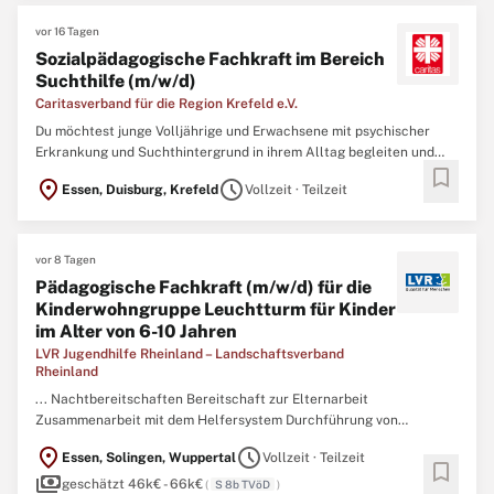
vor 16 Tagen
Sozialpädagogische Fachkraft im Bereich
Suchthilfe (m/w/d)
Caritasverband für die Region Krefeld e.V.
Du möchtest junge Volljährige und Erwachsene mit psychischer
Erkrankung und Suchthintergrund in ihrem Alltag begleiten und
bookmark
unterstützen? Für unser Angebot "Ambulant Betreutes Wohnen im
location_on
schedule
Essen, Duisburg, Krefeld
Vollzeit · Teilzeit
Suchtbereich" suchen wir zum nächstmöglichen Zeitpunkt eine
engagierte Fachkraft (m/w/d) mit sozial- oder
gesundheitsbezogener ...
vor 8 Tagen
Pädagogische Fachkraft (m/w/d) für die
Kinderwohngruppe Leuchtturm für Kinder
im Alter von 6-10 Jahren
LVR Jugendhilfe Rheinland – Landschaftsverband
Rheinland
... Nachtbereitschaften Bereitschaft zur Elternarbeit
Zusammenarbeit mit dem Helfersystem Durchführung von
Freizeitaktivitäten Profil Einen erfolgreichen Abschluss als
location_on
schedule
Essen, Solingen, Wuppertal
Vollzeit · Teilzeit
Fachkraft in der
bookmark
payments
Jugendhilfe/Erzieher/Heilerziehungspfleger/
Sozialpädagoge
geschätzt 46k€ - 66k€
(
S 8b TVöD
)