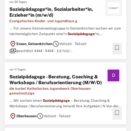
vor 20 Tagen
Sozialpädagoge*in, Sozialarbeiter*in,
Erzieher*in (m/w/d)
Evangelisches Kinder- und Jugendhaus g
... Für unsere Intensivwohngruppe in Gelsenkirchen suchen wir zum
nächstmöglichen Zeitpunkt eine*n
Sozialpädagoge
*in,
Sozialarbeiter*in, Erzieher*in (m/w/d) Eintrittsdatum: Ab sofort
location_on
schedule
Essen, Gelsenkirchen
Vollzeit · Teilzeit
Beschäftigungsumfang: Teilzeit, Vollzeit Beschäftigungsdauer:
bookmark
payments
Vorab 1 Jahr mit Option auf Verlängerung Aufgaben Förderung ...
geschätzt 44k€ - 54k€
(
E 8 TVöD
)
vor 11 Tagen
D
Sozialpädagoge - Beratung, Coaching &
Workshops / Berufsorientierung (M/W/D)
die kurbel Katholisches Jugendwerk Oberhausen
gemeinnützige
... Wir suchen einen
Sozialpädagoge
– Beratung, Coaching &
Workshops / Berufsorientierung (m/w/d) Ihre Aufgaben:\ N Von der
bookmark
Planung bis zur Evaluation organisieren Sie Workshops und
location_on
schedule
Oberhausen
Vollzeit · Teilzeit
Projekte zu unterschiedlichen Themen, um Teilnehmende bei der
persönlichen und beruflichen Entwicklung individuell zu
unterstützen ...