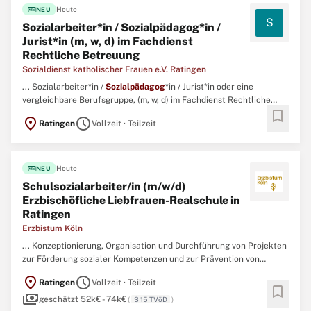
fiber_new
Heute
NEU
S
Sozialarbeiter*in / Sozialpädagog*in /
Jurist*in (m, w, d) im Fachdienst
Rechtliche Betreuung
Sozialdienst katholischer Frauen e.V. Ratingen
... Sozialarbeiter*in /
Sozialpädagog
*in / Jurist*in oder eine
vergleichbare Berufsgruppe, (m, w, d) im Fachdienst Rechtliche
bookmark
Betreuung (19,5 Wst.; unbefristet)Ihre Aufgaben • Führung
location_on
schedule
Ratingen
Vollzeit · Teilzeit
rechtlicher Betreuungen • Rechtliche Vertretung im Sinne der
Betreuungsrechtsreform von 2023 • Krisenintervention ...
fiber_new
Heute
NEU
Schulsozialarbeiter/in (m/w/d)
Erzbischöfliche Liebfrauen-Realschule in
Ratingen
Erzbistum Köln
... Konzeptionierung, Organisation und Durchführung von Projekten
zur Förderung sozialer Kompetenzen und zur Prävention von
Gewalt und Mobbing • Themenbezogene Vertretung der Schule in
location_on
schedule
Ratingen
Vollzeit · Teilzeit
regionalen und diözesanen Vernetzungstreffen Anforderungsprofil
bookmark
payments
Ihr Profil: • Qualifikation als Sozialarbeiter/in oder
Sozialpädagog
geschätzt 52k€ - 74k€
(
S 15 TVöD
)