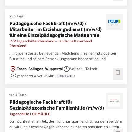
(m/w/d) Oder einen Hochschulabschluss im sozialen oder
psychologischen ...
vor 9 Tagen
Pädagogische Fachkraft (m/w/d) /
Mitarbeiter im Erziehungsdienst (m/w/d)
für eine Einzelpädagogische Maßnahme
LVR Jugendhilfe Rheinland – Landschaftsverband
Rheinland
... Fördern des zu betreuenden Mädchens in seiner individuellen
Situation und seinem Entwicklungsstand Kooperation und
Koordination der therapeutischen Anbindung, Kooperation mit dem
location_on
schedule
Essen, Solingen, Wuppertal
Vollzeit · Teilzeit
Netzwerk, Koordination der verschiedenen Alltagsanforderungen
bookmark
payments
Nacht- und Wochenenddienste Profil Diplom-
geschätzt 46k€ - 66k€
(
S 8b TVöD
)
Sozialpädagogin/
Sozialpädagoge
...
vor 16 Tagen
Pädagogische Fachkraft für
Sozialpädagogische Familienhilfe (m/w/d)
Jugendhilfe LOHMÜHLE
Du möchtest einen Job, der nicht nur spannend ist, sondern bei dem
du wirklich etwas bewegen kannst? In unseren ambulanten Hilfen