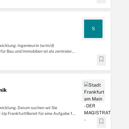
S
icklung. Ingenieur:in (w/m/d)
ür Bau und Immobilien ist als zentraler
er ...
bookmark
nik
wicklung. Darum suchen wir Sie
-Up Frankfurt!Bereit für eine Aufgabe für
.
bookmark