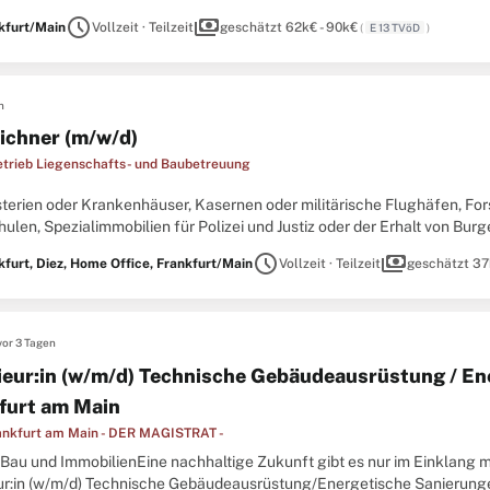
gabe für Herz und Verstand? Bewerben Sie sich jetzt und schaffen ...
schedule
payments
kfurt/Main
Vollzeit · Teilzeit
geschätzt 62k€ - 90k€
(
E 13 TVöD
)
n
ichner (m/w/d)
trieb Liegenschafts- und Baubetreuung
sterien oder Krankenhäuser, Kasernen oder militärische Flughäfen, Fo
len, Spezialimmobilien für Polizei und Justiz oder der Erhalt von Bur
terinnen und Mitarbeiter betreuen und optimieren ein umfangreiches ..
schedule
payments
kfurt, Diez, Home Office, Frankfurt/Main
Vollzeit · Teilzeit
geschätzt 37
vor 3 Tagen
ieur:in (w/m/d) Technische Gebäudeausrüstung / En
furt am Main
ankfurt am Main - DER MAGISTRAT -
Bau und ImmobilienEine nachhaltige Zukunft gibt es nur im Einklang mi
ur:in (w/m/d) Technische Gebäudeausrüstung/Energetische Sanierungen 