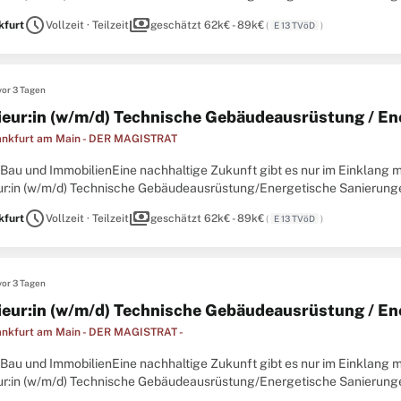
gabe für Herz und Verstand? Bewerben Sie sich jetzt und schaffen ...
schedule
payments
kfurt
Vollzeit · Teilzeit
geschätzt 62k€ - 89k€
(
E 13 TVöD
)
vor 3 Tagen
ieur:in (w/m/d) Technische Gebäudeausrüstung / E
ankfurt am Main - DER MAGISTRAT
Bau und ImmobilienEine nachhaltige Zukunft gibt es nur im Einklang mi
ur:in (w/m/d) Technische Gebäudeausrüstung/Energetische Sanierungen 
gabe für Herz und Verstand? Bewerben Sie sich jetzt und schaffen ...
schedule
payments
kfurt
Vollzeit · Teilzeit
geschätzt 62k€ - 89k€
(
E 13 TVöD
)
vor 3 Tagen
ieur:in (w/m/d) Technische Gebäudeausrüstung / E
ankfurt am Main - DER MAGISTRAT -
Bau und ImmobilienEine nachhaltige Zukunft gibt es nur im Einklang mi
ur:in (w/m/d) Technische Gebäudeausrüstung/Energetische Sanierungen 
gabe für Herz und Verstand? Bewerben Sie sich jetzt und schaffen ...