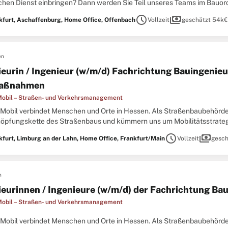
ichen Dienst einbringen? Dann werden Sie Teil unseres Teams im Bauo
iet Technik und Bausicherheit begleiten Sie Bauprojekte von der Gene
schedule
payments
kfurt, Aschaffenburg, Home Office, Offenbach
Vollzeit
geschätzt 54k€ 
en
ieurin / Ingenieur (w/m/d) Fachrichtung Bauingenie
aßnahmen
obil – Straßen- und Verkehrsmanagement
Mobil verbindet Menschen und Orte in Hessen. Als Straßenbaubehörde
öpfungskette des Straßenbaus und kümmern uns um Mobilitätsstrategi
kehrsmanagement. Die Abteilung Planung und Bau befasst sich mit der
schedule
payments
kfurt, Limburg an der Lahn, Home Office, Frankfurt/Main
Vollzeit
gesch
n
ieurinnen / Ingenieure (w/m/d) der Fachrichtung B
obil – Straßen- und Verkehrsmanagement
Mobil verbindet Menschen und Orte in Hessen. Als Straßenbaubehörde