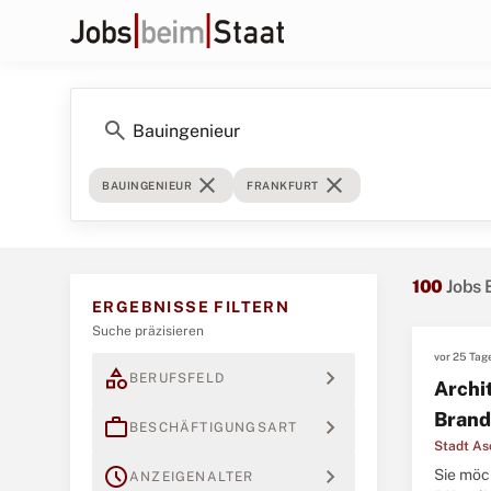
search
close
close
BAUINGENIEUR
FRANKFURT
100
Jobs 
ERGEBNISSE FILTERN
Suche präzisieren
vor 25 Tag
category
expand_more
BERUFSFELD
Archi
Brand
work
expand_more
BESCHÄFTIGUNGSART
Stadt As
schedule
expand_more
Sie möc
ANZEIGENALTER