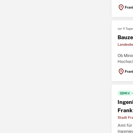
eine Auf
location_on
Fran
vor 11 Tage
Bauze
Landesbe
Ob Mini
Hochschu
Mitarbei
location_on
Fran
fiber_new
NEU
Ingen
Frank
Stadt Fr
Amt für 
Ingenie