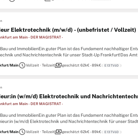
en
eur Elektrotechnik (m/w/d) - (unbefristet / Vollzeit)
ankfurt am Main - DER MAGISTRAT -
 Bau und ImmobilienEin guter Plan ist das Fundament nachhaltiger Entw
technik und Nachrichtentechnik für unser Stadt-Up Frankfurt!Das Amt f
partner in Bau- und Immobilienfragen für alle städtischen Bedarfsträg
schedule
payments
kfurt/Main
Vollzeit · Teilzeit
geschätzt 62k€ - 89k€
(
E 13 TVöD
)
en
ieur:in (w/m/d) Elektrotechnik und Nachrichtentech
ankfurt am Main - DER MAGISTRAT -
 Bau und ImmobilienEin guter Plan ist das Fundament nachhaltiger Ent
ieur:in (w/m/d) Elektrotechnik und Nachrichtentechnik für unser Stadt
 Verstand? Bewerben Sie sich jetzt und sorgen für ein Frankfurt, das ..
schedule
payments
kfurt/Main
Vollzeit · Teilzeit
geschätzt 62k€ - 89k€
(
E 13 TVöD
)