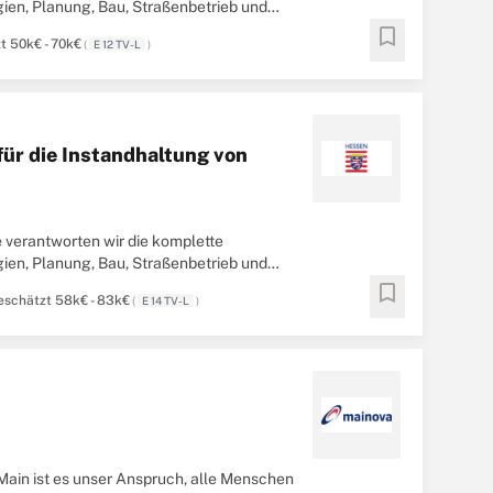
en, Planung, Bau, Straßenbetrieb und
 und 46 Straßenmeistereien ...
bookmark
t 50k€ - 70k€
(
E 12 TV-L
)
ür die Instandhaltung von
 verantworten wir die komplette
en, Planung, Bau, Straßenbetrieb und
 Planung, dem ...
bookmark
eschätzt 58k€ - 83k€
(
E 14 TV-L
)
-Main ist es unser Anspruch, alle Menschen