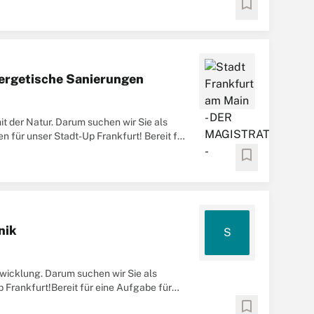
bookmark
nergetische Sanierungen
t der Natur. Darum suchen wir Sie als
für unser Stadt-Up Frankfurt! Bereit für
bookmark
nik
S
twicklung. Darum suchen wir Sie als
 Frankfurt!Bereit für eine Aufgabe für
bookmark