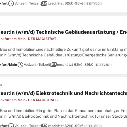
schedule
payments
kfurt
Vollzeit · Teilzeit
geschätzt 62k€ - 90k€
(
E 13 TVöD
)
n
ieur:in (w/m/d) Technische Gebäudeausrüstung / E
ankfurt am Main - DER MAGISTRAT -
Bau und ImmobilienEine nachhaltige Zukunft gibt es nur im Einklang mi
ur:in (w/m/d) Technische Gebäudeausrüstung/Energetische Sanierungen 
gabe für Herz und Verstand? Bewerben Sie sich jetzt und schaffen ...
schedule
payments
kfurt/Main
Vollzeit · Teilzeit
geschätzt 62k€ - 89k€
(
E 13 TVöD
)
en
ieur:in (w/m/d) Elektrotechnik und Nachrichtentech
ankfurt am Main - DER MAGISTRAT -
 Bau und Immobilien Ein guter Plan ist das Fundament nachhaltiger En
r:in (w/m/d) Elektrotechnik und Nachrichtentechnik für unser Stadt-Up
 Verstand? Bewerben Sie sich jetzt und sorgen für ein Frankfurt, ...
schedule
payments
kfurt
Vollzeit · Teilzeit
geschätzt 62k€ - 90k€
(
E 13 TVöD
)