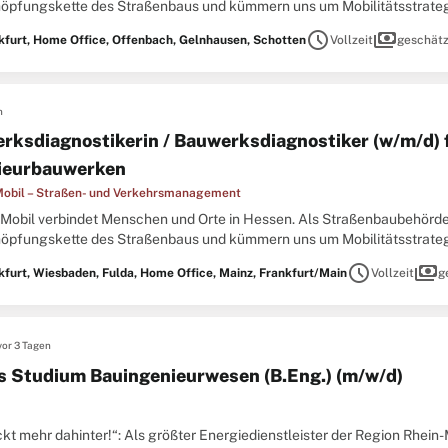
öpfungskette des Straßenbaus und kümmern uns um Mobilitätsstrategi
kehrsmanagement. Mit unserer Zentrale in Wiesbaden, 14 Außenstellen
schedule
payments
kfurt, Home Office, Offenbach, Gelnhausen, Schotten
Vollzeit
geschätz
n
rksdiagnostikerin / Bauwerksdiagnostiker (w/m/d) f
ieurbauwerken
obil – Straßen- und Verkehrsmanagement
Mobil verbindet Menschen und Orte in Hessen. Als Straßenbaubehörde
öpfungskette des Straßenbaus und kümmern uns um Mobilitätsstrategi
kehrsmanagement. Die Abteilung Planung und Bau befasst sich mit der
schedule
payments
kfurt, Wiesbaden, Fulda, Home Office, Mainz, Frankfurt/Main
Vollzeit
g
vor 3 Tagen
s Studium Bauingenieurwesen (B.Eng.) (m/w/d)
kt mehr dahinter!“: Als größter Energiedienstleister der Region Rhein