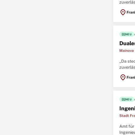
zuverlä
spannend
location_on
Fran
fiber_new
NEU
Duale
Mainova
„Da stec
zuverlä
spannend
location_on
Fran
fiber_new
NEU
Ingen
Stadt Fr
Amt für 
Ingenie