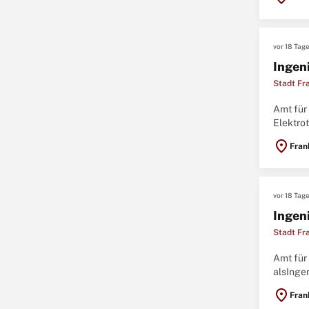
vor 18 Tag
Ingeni
Stadt Fr
Amt für
Elektro
Ansprech
location_on
Fran
vor 18 Tag
Ingen
Stadt Fr
Amt für
alsIngen
Herz und
location_on
Fran