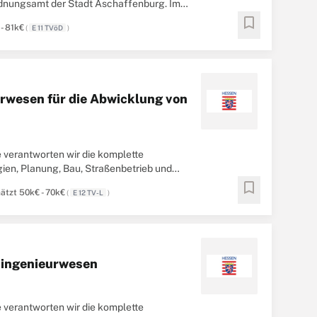
rdnungsamt der Stadt Aschaffenburg. Im
hmigung ...
bookmark
- 81k€
(
E 11 TVöD
)
urwesen für die Abwicklung von
 verantworten wir die komplette
en, Planung, Bau, Straßenbetrieb und
 Planung, dem ...
bookmark
ätzt 50k€ - 70k€
(
E 12 TV-L
)
auingenieurwesen
 verantworten wir die komplette