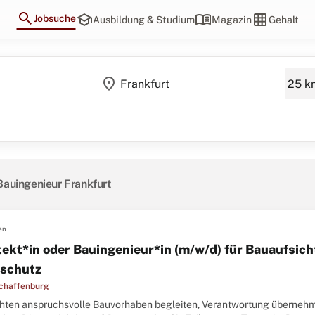
search
school
menu_book
grid_on
Jobsuche
Ausbildung & Studium
Magazin
Gehalt
location_on
Bauingenieur Frankfurt
en
tekt*in oder Bauingenieur*in (m/w/d) für Bauaufsic
schutz
chaffenburg
hten anspruchsvolle Bauvorhaben begleiten, Verantwortung übernehm