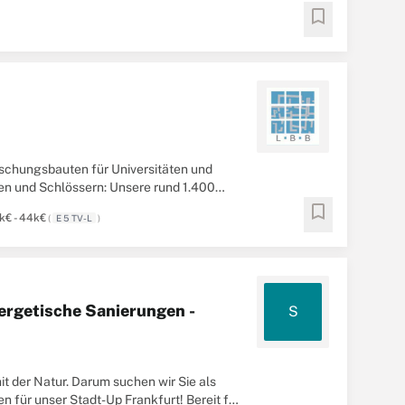
bookmark
rschungsbauten für Universitäten und
gen und Schlössern: Unsere rund 1.400
.
bookmark
k€ - 44k€
(
E 5 TV-L
)
ergetische Sanierungen -
S
t der Natur. Darum suchen wir Sie als
für unser Stadt-Up Frankfurt! Bereit für