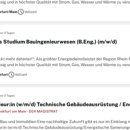
ssig und in höchster Qualität mit Strom, Gas, Wasser und Wärme zu ve
 für dich? Du möchtest alles darüber erfahren und diese aktiv ...
schedule
kfurt/Main
Vollzeit
vor 2 Tagen
s Studium Bauingenieurwesen (B.Eng.) (m/w/d)
kt mehr dahinter!“: Als größter Energiedienstleister der Region Rhein
ssig und in höchster Qualität mit Strom, Gas, Wasser und Wärme zu ve
 für dich? Du möchtest alles darüber erfahren und diese aktiv ...
schedule
kfurt
Vollzeit
vor 2 Tagen
ieur:in (w/m/d) Technische Gebäudeausrüstung / E
ankfurt am Main - DER MAGISTRAT
Bau und Immobilien Eine nachhaltige Zukunft gibt es nur im Einklang m
ur:in (w/m/d) Technische Gebäudeausrüstung/Energetische Sanierungen 