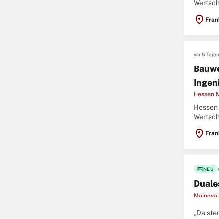
Wertsch
das Ver
location_on
Fran
vor 5 Tage
Bauwe
Ingen
Hessen M
Hessen 
Wertsch
das Ver
location_on
Fran
fiber_new
NEU
Duale
Mainova
„Da stec