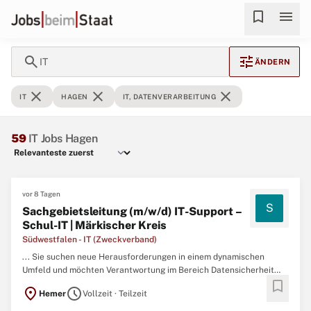
bookmark
menu
search
tune
IT
ÄNDERN
close
close
close
IT
HAGEN
IT, DATENVERARBEITUNG
59
IT Jobs Hagen
vor 8 Tagen
S
Sachgebietsleitung (m/w/d) IT-Support –
Schul-IT | Märkischer Kreis
Südwestfalen - IT (Zweckverband)
... Sie suchen neue Herausforderungen in einem dynamischen
Umfeld und möchten Verantwortung im Bereich Datensicherheit
bookmark
und
IT
-Systeme übernehmen? Dann kommen Sie zur Südwestfalen-
location_on
schedule
Hemer
Vollzeit · Teilzeit
IT
! Wir sind ein moderner
IT
-Dienstleister mit Sitz in Siegen und
Hemer. ...