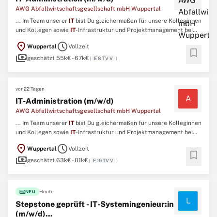
AWG Abfallwirtschaftsgesellschaft mbH Wuppertal
... Im Team unserer
IT
bist Du gleichermaßen für unsere Kolleginnen
und Kollegen sowie
IT
-Infrastruktur und Projektmanagement bei
der AWG wie auch beim ESW zuständig. Du siehst - wir bieten
location_on
schedule
Wuppertal
Vollzeit
ebenso spannende wie sichere berufliche Perspektiven. Interesse?
bookmark
payments
...
geschätzt 55k€ - 67k€
(
E 8 TV V
)
vor 22 Tagen
A
IT-Administration (m/w/d)
AWG Abfallwirtschaftsgesellschaft mbH Wuppertal
... Im Team unserer
IT
bist Du gleichermaßen für unsere Kolleginnen
und Kollegen sowie
IT
-Infrastruktur und Projektmanagement bei
der AWG wie auch beim ESW zuständig. Du siehst - wir bieten
location_on
schedule
Wuppertal
Vollzeit
ebenso spannende wie sichere berufliche Perspektiven. Interesse?
bookmark
payments
...
geschätzt 63k€ - 81k€
(
E 10 TV V
)
fiber_new
Heute
NEU
L
Stepstone geprüft - IT-Systemingenieur:in
(m/w/d)...