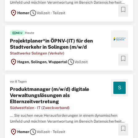
Umfeld und möchten Verantwortung im Bereich Datensicherheit
bookmark
und
IT
-Systeme übernehmen? Dann kommen Sie zur Südwestfalen-
location_on
schedule
Hemer
Vollzeit · Teilzeit
IT
! Wir sind ein moderner
IT
-Dienstleister mit Sitz in Siegen und
Hemer. ...
fiber_new
Heute
NEU
Projektplaner*in ÖPNV-(IT) für den
Stadtverkehr in Solingen (m/w/d
Stadtwerke Solingen (Verkehr)
bookmark
location_on
schedule
Hagen, Solingen, Wuppertal
Vollzeit
vor 8 Tagen
S
Produktmanager (m/w/d) digitale
Verwaltungslösungen als
Elternzeitvertretung
Südwestfalen - IT (Zweckverband)
... Sie suchen neue Herausforderungen in einem dynamischen
Umfeld und möchten Verantwortung im Bereich Datensicherheit
bookmark
und
IT
-Systeme übernehmen? Dann kommen Sie zur Südwestfalen-
location_on
schedule
Hemer
Vollzeit · Teilzeit
IT
! Wir sind ein moderner
IT
-Dienstleister mit Sitz in Siegen und