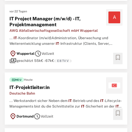
vor 22 Tagen
A
IT Project Manager (m/w/d) - IT,
Projektmanagement
AWG Abfallwirtschaftsgesellschaft mbH Wuppertal
...
IT
-Koordinator (m/w/d)Administration, Überwachung und
Weiterentwicklung unserer
IT
-Infrastruktur (Clients, Server,
Netzwerke, Peripherie)Analyse und Behebung von
location_on
schedule
Wuppertal
Vollzeit
Systemstörungen, sowie Systembetreuung im 1st und 2nd-Level-
bookmark
payments
SupportStandortübergreifende Koordination unserer
IT
-
geschätzt 55k€ - 67k€
(
E 8 TV V
)
DienstleisterAbgeschlossene ...
fiber_new
Heute
NEU
IT-Projektleiter:in
Deutsche Bahn
... Werkstandort sicher Neben dem
IT
-Betrieb und des
IT
-Lifecycle-
Managements bist du die Schnittstelle zur
IT
-Sicherheit an der
IT
-
bookmark
Infrastruktur und setzt nationale und konzernweit geltende
location_on
schedule
Dortmund
Vollzeit
Standards um und überwachst deren Einhaltung. ...