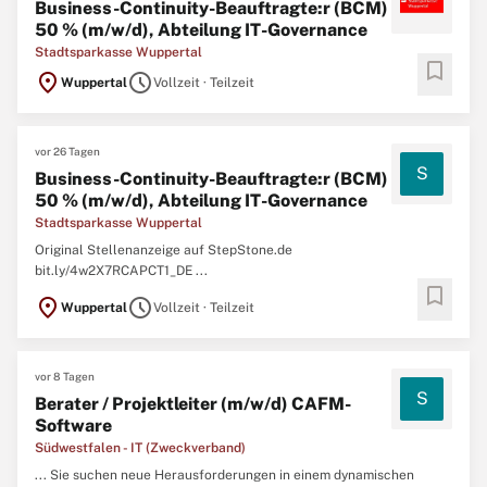
Business-Continuity-Beauftragte:r (BCM)
50 % (m/w/d), Abteilung IT-Governance
Stadtsparkasse Wuppertal
bookmark
location_on
schedule
Wuppertal
Vollzeit · Teilzeit
vor 26 Tagen
S
Business-Continuity-Beauftragte:r (BCM)
50 % (m/w/d), Abteilung IT-Governance
Stadtsparkasse Wuppertal
Original Stellenanzeige auf StepStone.de
bit.ly/4w2X7RCAPCT1_DE ...
bookmark
location_on
schedule
Wuppertal
Vollzeit · Teilzeit
vor 8 Tagen
S
Berater / Projektleiter (m/w/d) CAFM-
Software
Südwestfalen - IT (Zweckverband)
... Sie suchen neue Herausforderungen in einem dynamischen