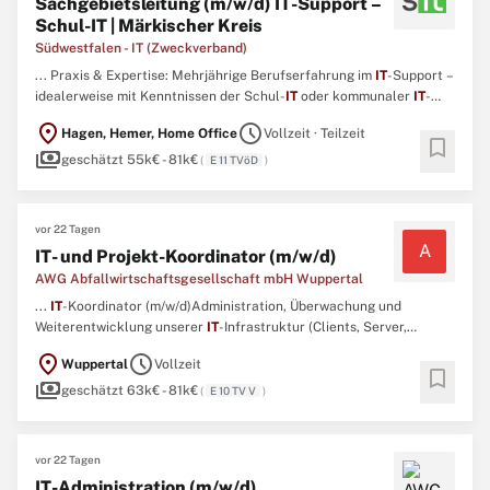
Sachgebietsleitung (m/w/d) IT-Support –
Schul-IT | Märkischer Kreis
Südwestfalen - IT (Zweckverband)
... Praxis & Expertise: Mehrjährige Berufserfahrung im
IT
-Support –
idealerweise mit Kenntnissen der Schul-
IT
oder kommunaler
IT
-
Strukturen im Bildungsbereich. ...
location_on
schedule
Hagen, Hemer, Home Office
Vollzeit · Teilzeit
bookmark
payments
geschätzt 55k€ - 81k€
(
E 11 TVöD
)
vor 22 Tagen
A
IT- und Projekt-Koordinator (m/w/d)
AWG Abfallwirtschaftsgesellschaft mbH Wuppertal
...
IT
-Koordinator (m/w/d)Administration, Überwachung und
Weiterentwicklung unserer
IT
-Infrastruktur (Clients, Server,
Netzwerke, Peripherie)Analyse und Behebung von
location_on
schedule
Wuppertal
Vollzeit
Systemstörungen, sowie Systembetreuung im 1st und 2nd-Level-
bookmark
payments
SupportStandortübergreifende Koordination unserer
IT
-
geschätzt 63k€ - 81k€
(
E 10 TV V
)
DienstleisterAbgeschlossene ...
vor 22 Tagen
IT-Administration (m/w/d)