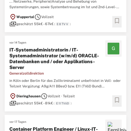
... Netzwerke, Peripherie)Analyse und Behebung von
Systemstörungen, sowie Systembetreuung im 1st und 2nd-Level-
SupportStandortübergreifende Koordination unserer
IT
-
location_on
schedule
Wuppertal
Vollzeit
DienstleisterOnsite- und
bookmark
payments
RemotesupportAnforderungen:Abgeschlossene Berufsausbildung
geschätzt 55k€ - 67k€
(
E 8 TV V
)
zum Fachinformatiker (m/w/d) oder eine vergleichbare
IT
-
Ausbildung ...
vor 14 Tagen
G
IT-Systemadministratorin / IT-
Systemadministrator (w/m/d) ORACLE-
Datenbanken und / oder Applikations-
Server
Generalzolldirektion
in Köln oder Berlin für das Zollkriminalamt unbefristet in Voll- oder
Teilzeit Vergütung: A9g/A11 BBesO bzw. E11 (TVöD Bund)
Referenzcode: P/2130/2026/211/66 Bewerbungsfrist: 21.08.2026 Das
location_on
schedule
Dieringhausen
Vollzeit · Teilzeit
Zollkriminalamt (ZKA) ist mit seinen rund 1200 Beschäftigten die
bookmark
payments
Zentrale des deutschen Zollfahndungsdienstes, ...
geschätzt 55k€ - 81k€
(
E 11 TVöD
)
vor 17 Tagen
Container Platform Engineer / Linux-IT-