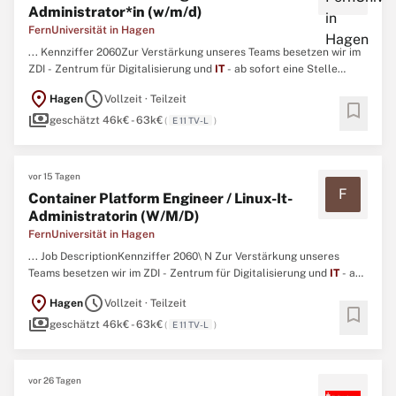
Administrator*in (w/m/d)
FernUniversität in Hagen
... Kennziffer 2060Zur Verstärkung unseres Teams besetzen wir im
ZDI - Zentrum für Digitalisierung und
IT
- ab sofort eine Stelle
alsContainer Platform Engineer / Linux-
IT
-Administrator*in
location_on
schedule
Hagen
Vollzeit · Teilzeit
(w/m/d)Vollzeit (39,83 Wochenstunden) befristet (zwei Jahre) in der
bookmark
payments
Entgeltgruppe E 11 TV‑LAls einzige staatliche Fernuniversität ...
geschätzt 46k€ - 63k€
(
E 11 TV-L
)
vor 15 Tagen
F
Container Platform Engineer / Linux-It-
Administratorin (W/M/D)
FernUniversität in Hagen
... Job DescriptionKennziffer 2060\ N Zur Verstärkung unseres
Teams besetzen wir im ZDI - Zentrum für Digitalisierung und
IT
- ab
sofort eine Stelle als\ N Container Platform Engineer/ Linux-
IT
-
location_on
schedule
Hagen
Vollzeit · Teilzeit
Administrator*in (w/m/d)\ NVollzeit (39,83 Wochenstunden)\ N
bookmark
payments
befristet (zwei Jahre)\n in der Entgeltgruppe E 11 ...
geschätzt 46k€ - 63k€
(
E 11 TV-L
)
vor 26 Tagen