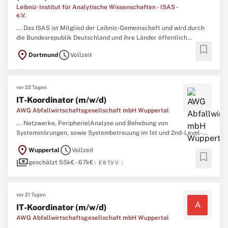
Leibniz-Institut für Analytische Wissenschaften - ISAS -
e.V.
... Das ISAS ist Mitglied der Leibniz-Gemeinschaft und wird durch
die Bundesrepublik Deutschland und ihre Länder öffentlich
bookmark
gefördert.An unserem Institut suchen wir für das Team
IT
-Services
location_on
schedule
Dortmund
Vollzeit
eine:nIT-Systemingenieur:in (m/w/d)Original Stellenanzeige auf
StepStone.de bit.ly/4w2X7RCJBTE_DE ...
vor 22 Tagen
IT-Koordinator (m/w/d)
AWG Abfallwirtschaftsgesellschaft mbH Wuppertal
... Netzwerke, Peripherie)Analyse und Behebung von
Systemstörungen, sowie Systembetreuung im 1st und 2nd-Level-
SupportStandortübergreifende Koordination unserer
IT
-
location_on
schedule
Wuppertal
Vollzeit
DienstleisterOnsite- und
bookmark
payments
RemotesupportAnforderungen:Abgeschlossene Berufsausbildung
geschätzt 55k€ - 67k€
(
E 8 TV V
)
zum Fachinformatiker (m/w/d) oder eine vergleichbare
IT
-
Ausbildung ...
vor 21 Tagen
A
IT-Koordinator (m/w/d)
AWG Abfallwirtschaftsgesellschaft mbH Wuppertal