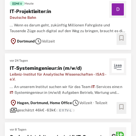
fiber_new
Heute
NEU
D
IT-Projektleiter:in
Deutsche Bahn
... Wenn es darum geht, zukünftig Millionen Fahrgäste und
Tausende Züge auch digital auf den Weg zu bringen, braucht es die
bookmark
besten
IT
-Expert:innen. Über 10.000 haben wir schon, aber längst
location_on
schedule
Dortmund
Vollzeit
nicht genug. ...
vor 24 Tagen
IT-Systemingenieur:in (m/w/d)
Leibniz-Institut für Analytische Wissenschaften - ISAS -
e.V.
... An unserem Institut suchen wir für das Team
IT
-Services eine:n
IT
-Systemingenieur:in (m/w/d) Aufgaben Betrieb, Wartung und
Weiterentwicklung eines Workload-Managers für eine GPU-
location_on
schedule
Hagen, Dortmund, Home Office
Vollzeit · Teilzeit
gestützte KI-Umgebung Betrieb, Wartung und Weiterentwicklung
bookmark
payments
der eingesetzten Betriebssysteme, Verzeichnisdienste und Back-
geschätzt 46k€ - 63k€
(
E 11 TV-L
)
up-Systeme ...
vor 8 Tagen