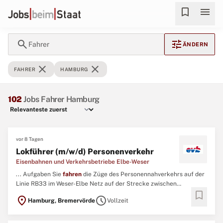
bookmark
menu
search
tune
Fahrer
ÄNDERN
close
close
FAHRER
HAMBURG
102
Jobs Fahrer Hamburg
vor 8 Tagen
Lokführer (m/w/d) Personenverkehr
Eisenbahnen und Verkehrsbetriebe Elbe-Weser
... Aufgaben Sie
fahren
die Züge des Personennahverkehrs auf der
Linie RB33 im Weser-Elbe Netz auf der Strecke zwischen
bookmark
Buxtehude – Bremervörde – Bremerhaven – Cuxhaven Sie
location_on
schedule
Hamburg, Bremervörde
Vollzeit
befördern unsere Fahrgäste in einer Weltpremiere: den ersten
Wasserstoff-Brennstoffzellen-Zügen weltweit, die im regulären
Fahrgastbetrieb ...