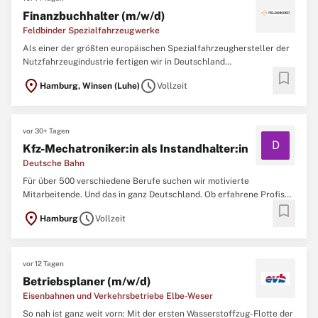
Finanzbuchhalter (m/w/d)
Feldbinder Spezialfahrzeugwerke
Als einer der größten europäischen Spezialfahrzeughersteller der
Nutzfahrzeugindustrie fertigen wir in Deutschland
bookmark
kundenindividuelle und innovative Silo- und Tankfahrzeuge,
location_on
schedule
Hamburg, Winsen (Luhe)
Vollzeit
Bahnwaggons sowie Container. Bei uns kaufen Speditionen aus der
ganzen Welt, die granulierte, flüssige und pulverisierte Stoffe ...
vor 30+ Tagen
D
Kfz-Mechatroniker:in als Instandhalter:in
Deutsche Bahn
Für über 500 verschiedene Berufe suchen wir motivierte
Mitarbeitende. Und das in ganz Deutschland. Ob erfahrene Profis
bookmark
oder Berufsstarter:innen - wir bieten zahlreiche Einstiegs- und
location_on
schedule
Hamburg
Vollzeit
Weiterbildungsmöglichkeiten. Du möchtest dich beruflich wie
fachlich weiterentwickeln und neue, zukunftsträchtige
Arbeitsbereiche ...
vor 12 Tagen
Betriebsplaner (m/w/d)
Eisenbahnen und Verkehrsbetriebe Elbe-Weser
So nah ist ganz weit vorn: Mit der ersten Wasserstoffzug-Flotte der