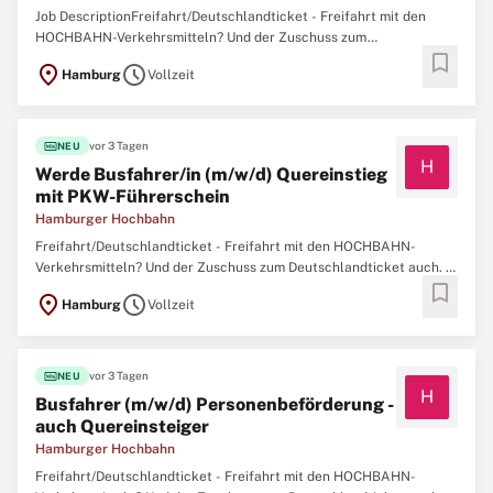
Job DescriptionFreifahrt/Deutschlandticket - Freifahrt mit den
HOCHBAHN-Verkehrsmitteln? Und der Zuschuss zum
bookmark
Deutschlandticket auch.\ N ~ Betriebliche Altersvorsorge - Du
location_on
schedule
Hamburg
Vollzeit
sicherst dir deine Zukunft mit einer betrieblichen Altersvorsorge -
und wir steuern als Arbeitgeberin auch noch etwas bei.\ N ~
Weiterbildung ...
fiber_new
vor 3 Tagen
NEU
H
Werde Busfahrer/in (m/w/d) Quereinstieg
mit PKW-Führerschein
Hamburger Hochbahn
Freifahrt/Deutschlandticket - Freifahrt mit den HOCHBAHN-
Verkehrsmitteln? Und der Zuschuss zum Deutschlandticket auch. ~
bookmark
Betriebliche Altersvorsorge - Du sicherst dir deine Zukunft mit
location_on
schedule
Hamburg
Vollzeit
einer betrieblichen Altersvorsorge - und wir steuern als
Arbeitgeberin auch noch etwas bei. ~ Weiterbildung - Du willst ...
fiber_new
vor 3 Tagen
NEU
H
Busfahrer (m/w/d) Personenbeförderung -
auch Quereinsteiger
Hamburger Hochbahn
Freifahrt/Deutschlandticket - Freifahrt mit den HOCHBAHN-