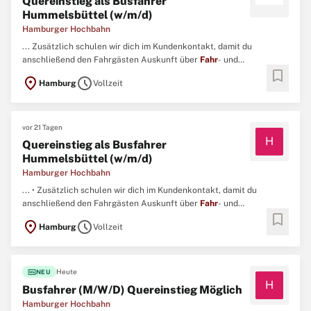
Quereinstieg als Busfahrer
Hummelsbüttel (w/m/d)
Hamburger Hochbahn
... Zusätzlich schulen wir dich im Kundenkontakt, damit du
anschließend den Fahrgästen Auskunft über
Fahr
- und
bookmark
Anschlussverbindungen geben kannst. Profil Einen EU-
location_on
schedule
Hamburg
Vollzeit
Führerschein der Klasse B mit abgeschlossener Probezeit. ...
vor 21 Tagen
H
Quereinstieg als Busfahrer
Hummelsbüttel (w/m/d)
Hamburger Hochbahn
... • Zusätzlich schulen wir dich im Kundenkontakt, damit du
anschließend den Fahrgästen Auskunft über
Fahr
- und
bookmark
Anschlussverbindungen geben kannst. Dein Profil – das bringst du
location_on
schedule
Hamburg
Vollzeit
mit • Einen EU-Führerschein der Klasse B mit abgeschlossener
Probezeit. ...
fiber_new
Heute
NEU
H
Busfahrer (M/W/D) Quereinstieg Möglich
Hamburger Hochbahn