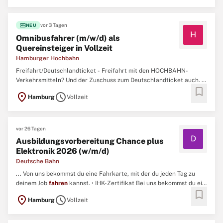
Arbeitgeberin auch noch etwas bei. ~ Weiterbildung - Du willst ...
fiber_new
vor 3 Tagen
NEU
H
Omnibusfahrer (m/w/d) als
Quereinsteiger in Vollzeit
Hamburger Hochbahn
Freifahrt/Deutschlandticket - Freifahrt mit den HOCHBAHN-
Verkehrsmitteln? Und der Zuschuss zum Deutschlandticket auch. ~
bookmark
Betriebliche Altersvorsorge - Du sicherst dir deine Zukunft mit
location_on
schedule
Hamburg
Vollzeit
einer betrieblichen Altersvorsorge - und wir steuern als
Arbeitgeberin auch noch etwas bei. ~ Weiterbildung - Du willst ...
vor 26 Tagen
D
Ausbildungsvorbereitung Chance plus
Elektronik 2026 (w/m/d)
Deutsche Bahn
... Von uns bekommst du eine Fahrkarte, mit der du jeden Tag zu
deinem Job
fahren
kannst. • IHK-Zertifikat Bei uns bekommst du ein
bookmark
IHK-Zertifikat und hast sehr gute Chancen auf einen
location_on
schedule
Hamburg
Vollzeit
Ausbildungsplatz. Du kannst aber auch direkt einsteigen. Hinweise
Bewirb dich jetzt online auf diese Ausschreibung. ...