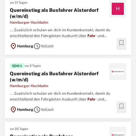
vor 21 Tagen
H
Quereinstieg als Busfahrer Alsterdorf
(w/m/d)
Hamburger Hochbahn
... Zusätzlich schulen wir dich im Kundenkontakt, damit du
anschließend den Fahrgästen Auskunft über
Fahr
- und
bookmark
Anschlussverbindungen geben kannst. Dein Profil – das bringst du
location_on
schedule
Hamburg
Vollzeit
mit Einen EU-Führerschein der Klasse B mit abgeschlossener
Probezeit. ...
fiber_new
vor 2 Tagen
NEU
Quereinstieg als Busfahrer Alsterdorf
(w/m/d)
Hamburger Hochbahn
... Zusätzlich schulen wir dich im Kundenkontakt, damit du
anschließend den Fahrgästen Auskunft über
Fahr
- und
bookmark
Anschlussverbindungen geben kannst. Profil Einen EU-
location_on
schedule
Hamburg
Vollzeit
Führerschein der Klasse B mit abgeschlossener Probezeit. ...
vor 25 Tagen