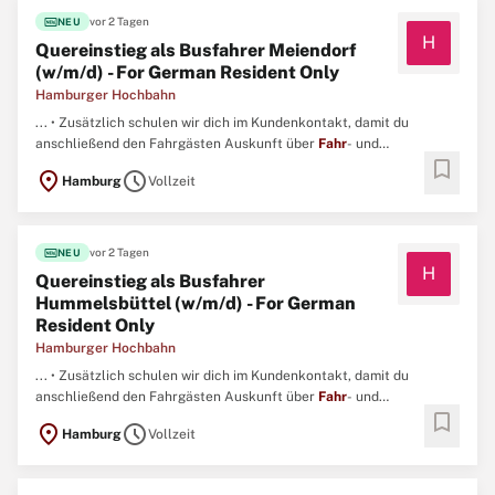
fiber_new
vor 2 Tagen
NEU
H
Quereinstieg als Busfahrer Meiendorf
(w/m/d) - For German Resident Only
Hamburger Hochbahn
... • Zusätzlich schulen wir dich im Kundenkontakt, damit du
anschließend den Fahrgästen Auskunft über
Fahr
- und
bookmark
Anschlussverbindungen geben kannst. • Einen EU-Führerschein der
location_on
schedule
Hamburg
Vollzeit
Klasse B mit abgeschlossener Probezeit. ...
fiber_new
vor 2 Tagen
NEU
H
Quereinstieg als Busfahrer
Hummelsbüttel (w/m/d) - For German
Resident Only
Hamburger Hochbahn
... • Zusätzlich schulen wir dich im Kundenkontakt, damit du
anschließend den Fahrgästen Auskunft über
Fahr
- und
bookmark
Anschlussverbindungen geben kannst. • Einen EU-Führerschein der
location_on
schedule
Hamburg
Vollzeit
Klasse B mit abgeschlossener Probezeit. ...