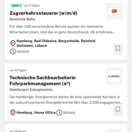
fiber_new
vor 2 Tagen
NEU
Zugverkehrssteuerer (w/m/d)
Deutsche Bahn
Für über 500 verschiedene Berufe suchen wir motivierte
Mitarbeiter:innen. Und das in ganz Deutschland. Ob erfahrene
Profis oder Berufsstarter:innen - wir bieten zahlreiche Einstiegs-
Hamburg, Bad Oldesloe, Bargteheide, Reinfeld
location_on
und Weiterbildungsmöglichkeiten. Aufgaben Zum nächstmöglichen
(Holstein), Lübeck
bookmark
Zeitpunkt suchen wir dich als Zugverkehrssteuerer (w/m/d ...
schedule
Vollzeit
vor 10 Tagen
Technische Sachbearbeiterin
Fuhrparkmanagement (a*)
Hamburger Energienetze
Die Hamburger Energienetze bieten dir eine spannende Karriere in
der zukunftssicheren Energiebranche! Mit über 2.300 engagierten
bookmark
Mitarbeitenden meistern wir täglich die Herausforderungen der
location_on
schedule
Hamburg, Home Office
Vollzeit
Energieversorgung für Hamburgs Bürgerinnen und Bürger. Durch
unsere Fusion aus Stromnetz Hamburg und Gasnetz Hamburg ...
vor 14 Tagen