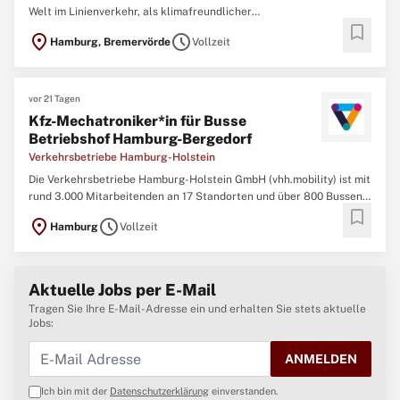
Welt im Linienverkehr, als klimafreundlicher
bookmark
Mobilitätsnahversorger auf Schiene und Straße und durch
location_on
schedule
Hamburg, Bremervörde
Vollzeit
zukunftssichere Leistungen im Schienengüterverkehr verbindet die
evb Regionalität, Kompetenz und Inno-vation. Im Auftrag und Besitz
...
vor 21 Tagen
Kfz-Mechatroniker*in für Busse
Betriebshof Hamburg-Bergedorf
Verkehrsbetriebe Hamburg-Holstein
Die Verkehrsbetriebe Hamburg-Holstein GmbH (vhh.mobility) ist mit
rund 3.000 Mitarbeitenden an 17 Standorten und über 800 Bussen
bookmark
das zweitgrößte Nahverkehrsunternehmen Norddeutschlands mit
location_on
schedule
Hamburg
Vollzeit
Sitz in Hamburg. Das Verkehrsunternehmen, das Partnerin im
Hamburger Verkehrsverbund (hvv) ist, wurde 1905 gegründet ...
Aktuelle Jobs per E-Mail
Tragen Sie Ihre E-Mail-Adresse ein und erhalten Sie stets aktuelle
Jobs:
ANMELDEN
Ich bin mit der
Datenschutzerklärung
einverstanden.