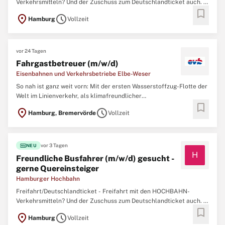
Verkehrsmitteln? Und der Zuschuss zum Deutschlandticket auch. ~
bookmark
Betriebliche Altersvorsorge - Du sicherst dir deine Zukunft mit
location_on
schedule
Hamburg
Vollzeit
einer betrieblichen Altersvorsorge - und wir steuern als
Arbeitgeberin auch noch etwas bei. ~ Weiterbildung - Du willst ...
vor 24 Tagen
Fahrgastbetreuer (m/w/d)
Eisenbahnen und Verkehrsbetriebe Elbe-Weser
So nah ist ganz weit vorn: Mit der ersten Wasserstoffzug-Flotte der
Welt im Linienverkehr, als klimafreundlicher
bookmark
Mobilitätsnahversorger auf Schiene und Straße und durch
location_on
schedule
Hamburg, Bremervörde
Vollzeit
zukunftssichere Leistungen im Schienengüterverkehr verbindet die
evb Regionalität, Kompetenz und Innovation. Im Auftrag und Besitz
des ...
fiber_new
vor 3 Tagen
NEU
H
Freundliche Busfahrer (m/w/d) gesucht -
gerne Quereinsteiger
Hamburger Hochbahn
Freifahrt/Deutschlandticket - Freifahrt mit den HOCHBAHN-
Verkehrsmitteln? Und der Zuschuss zum Deutschlandticket auch. ~
bookmark
Betriebliche Altersvorsorge - Du sicherst dir deine Zukunft mit
location_on
schedule
Hamburg
Vollzeit
einer betrieblichen Altersvorsorge - und wir steuern als