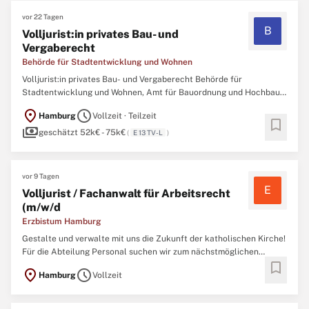
vor 22 Tagen
B
Volljurist:in privates Bau- und
Vergaberecht
Behörde für Stadtentwicklung und Wohnen
Volljurist:in privates Bau- und Vergaberecht Behörde für
Stadtentwicklung und Wohnen, Amt für Bauordnung und Hochbau,
Bundesbauabteilung Job-ID: J000042847 Startdatum:
location_on
schedule
Hamburg
Vollzeit · Teilzeit
schnellstmöglich Art der Anstellung: Vollzeit/Teilzeit (unbefristet)
bookmark
payments
Bezahlung: EGr. 13 TV-L BesGr. A13 HmbBesG Bewerbungsfrist: ...
geschätzt 52k€ - 75k€
(
E 13 TV-L
)
vor 9 Tagen
E
Volljurist / Fachanwalt für Arbeitsrecht
(m/w/d
Erzbistum Hamburg
Gestalte und verwalte mit uns die Zukunft der katholischen Kirche!
Für die Abteilung Personal suchen wir zum nächstmöglichen
bookmark
Zeitraum einen Volljurist / Fachanwalt für Arbeitsrecht (m/w/d) als
location_on
schedule
Hamburg
Vollzeit
Referenten für Arbeitsrecht und Tarife (m/w/d). Die Stelle ist
unbefristet und in Vollzeit (39 Std./ Woche) ...