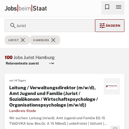
bookmark
menu
search
tune
Jurist
ÄNDERN
close
close
JURIST
HAMBURG
100
Jobs Jurist Hamburg
vor 14 Tagen
Leitung / Verwaltungsdirektor (m/w/d),
Amt Jugend und Familie (Jurist /
Sozialökonom / Wirtschaftspsychologe /
Organisationspsychologe (m/w/d))
Landkreis Stade
Wir suchen: Leitung (m/w/d), Amt Jugend und Familie EG 15
TVöD/VKA bzw. Bes.Gr. A 15 NBesG | unbefristet | Vollzeit |