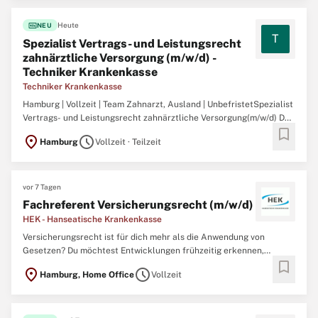
fiber_new
Heute
NEU
T
Spezialist Vertrags- und Leistungsrecht
zahnärztliche Versorgung (m/w/d) -
Techniker Krankenkasse
Techniker Krankenkasse
Hamburg | Vollzeit | Team Zahnarzt, Ausland | UnbefristetSpezialist
Vertrags- und Leistungsrecht zahnärztliche Versorgung(m/w/d) Das
bookmark
Team AVZ befasst sich mit der Ausgestaltung der zahnärztlichen
location_on
schedule
Hamburg
Vollzeit · Teilzeit
Versorgung sowie dem EG- und Abkommensrecht und besteht aus
23 Mitarbeitenden. In unserem Team werden sowohl ...
vor 7 Tagen
Fachreferent Versicherungsrecht (m/w/d)
HEK - Hanseatische Krankenkasse
Versicherungsrecht ist für dich mehr als die Anwendung von
Gesetzen? Du möchtest Entwicklungen frühzeitig erkennen,
bookmark
fundierte Lösungen entwickeln und die strategische Ausrichtung
location_on
schedule
Hamburg, Home Office
Vollzeit
einer modernen Krankenkasse aktiv mitgestalten? Du hast Lust auf
ein vielseitiges Arbeitsumfeld und möchtest dich stets
weiterentwickeln ...