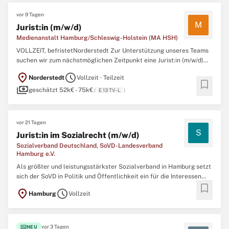
vor 9 Tagen
M
Jurist:in (m/w/d)
Medienanstalt Hamburg/Schleswig-Holstein (MA HSH)
VOLLZEIT, befristetNorderstedt Zur Unterstützung unseres Teams
suchen wir zum nächstmöglichen Zeitpunkt eine Jurist:in (m/w/d)
als Rechtsreferent:in in Vollzeit, als Schwangerschafts- und
location_on
schedule
Norderstedt
Vollzeit · Teilzeit
Elternzeitvertretung befristet bis zum 31.10.2027. Jetzt bewerben
bookmark
payments
Die Medienanstalt Hamburg Schleswig-Holstein (MA ...
geschätzt 52k€ - 75k€
(
E 13 TV-L
)
vor 21 Tagen
S
Jurist:in im Sozialrecht (m/w/d)
Sozialverband Deutschland, SoVD-Landesverband
Hamburg e.V.
Als größter und leistungsstärkster Sozialverband in Hamburg setzt
sich der SoVD in Politik und Öffentlichkeit ein für die Interessen
bookmark
von benachteiligten Menschen und steht seinen Mitgliedern auf
location_on
schedule
Hamburg
Vollzeit
allen Gebieten des Sozialrechts mit Rat und Tat zur Seite. Der SoVD
ist ein traditionsreicher, gemeinnütziger ...
fiber_new
vor 3 Tagen
NEU