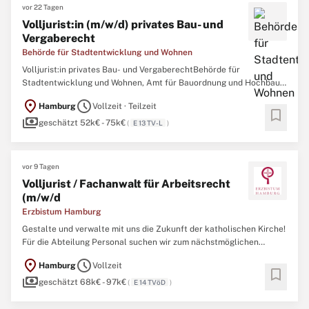
vor 22 Tagen
Volljurist:in (m/w/d) privates Bau- und
Vergaberecht
Behörde für Stadtentwicklung und Wohnen
Volljurist:in privates Bau- und VergaberechtBehörde für
Stadtentwicklung und Wohnen, Amt für Bauordnung und Hochbau,
BundesbauabteilungJob-ID:J000042847Startdatum:
location_on
schedule
Hamburg
Vollzeit · Teilzeit
schnellstmöglichArt der Anstellung: Vollzeit/Teilzeit
bookmark
payments
(unbefristet)Bezahlung: EGr. 13 TV-L BesGr. A13
geschätzt 52k€ - 75k€
(
E 13 TV-L
)
HmbBesGBewerbungsfrist: 16.08.2026Wir ...
vor 9 Tagen
Volljurist / Fachanwalt für Arbeitsrecht
(m/w/d
Erzbistum Hamburg
Gestalte und verwalte mit uns die Zukunft der katholischen Kirche!
Für die Abteilung Personal suchen wir zum nächstmöglichen
Zeitraum einen Volljurist / Fachanwalt für Arbeitsrecht (m/w/d) als
location_on
schedule
Hamburg
Vollzeit
Referenten für Arbeitsrecht und Tarife (m/w/d). Die Stelle ist
bookmark
payments
unbefristet und in Vollzeit (39 Std./ Woche) ...
geschätzt 68k€ - 97k€
(
E 14 TVöD
)