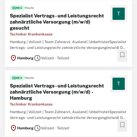
fiber_new
Heute
NEU
T
Spezialist Vertrags- und Leistungsrecht
zahnärztliche Versorgung (m/w/d)
gesucht
Techniker Krankenkasse
Hamburg | Vollzeit | Team Zahnarzt, Ausland | UnbefristetSpezialist
Vertrags- und Leistungsrecht zahnärztliche Versorgung(m/w/d) Das
bookmark
Team AVZ befasst sich mit der Ausgestaltung der zahnärztlichen
location_on
schedule
Hamburg
Vollzeit · Teilzeit
Versorgung sowie dem EG- und Abkommensrecht und besteht aus
23 Mitarbeitenden. In unserem Team werden sowohl ...
fiber_new
Heute
NEU
T
Spezialist Vertrags- und Leistungsrecht
zahnärztliche Versorgung (m/w/d) -
Hamburg
Techniker Krankenkasse
Hamburg | Vollzeit | Team Zahnarzt, Ausland | UnbefristetSpezialist
Vertrags- und Leistungsrecht zahnärztliche Versorgung(m/w/d) Das
bookmark
Team AVZ befasst sich mit der Ausgestaltung der zahnärztlichen
location_on
schedule
Hamburg
Vollzeit · Teilzeit
Versorgung sowie dem EG- und Abkommensrecht und besteht aus
23 Mitarbeitenden. In unserem Team werden sowohl ...