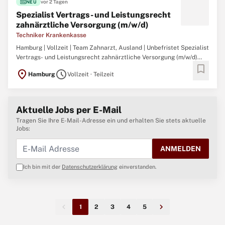
fiber_new
vor 2 Tagen
NEU
Spezialist Vertrags- und Leistungsrecht
zahnärztliche Versorgung (m/w/d)
Techniker Krankenkasse
Hamburg | Vollzeit | Team Zahnarzt, Ausland | Unbefristet Spezialist
Vertrags- und Leistungsrecht zahnärztliche Versorgung (m/w/d)
bookmark
Das Team AVZ befasst sich mit der Ausgestaltung der
location_on
schedule
Hamburg
Vollzeit · Teilzeit
zahnärztlichen Versorgung sowie dem EG- und Abkommensrecht
und besteht aus 23 Mitarbeitenden. In unserem Team werden
sowohl ...
Aktuelle Jobs per E-Mail
Tragen Sie Ihre E-Mail-Adresse ein und erhalten Sie stets aktuelle
Jobs:
ANMELDEN
Ich bin mit der
Datenschutzerklärung
einverstanden.
1
2
3
4
5