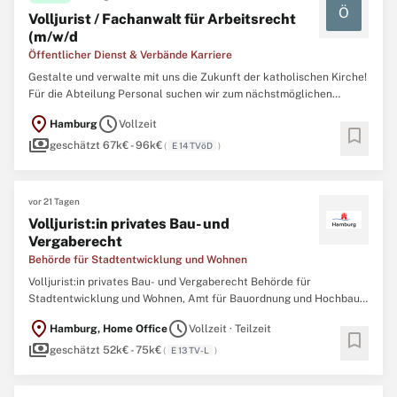
Ö
Volljurist / Fachanwalt für Arbeitsrecht
(m/w/d
Öffentlicher Dienst & Verbände Karriere
Gestalte und verwalte mit uns die Zukunft der katholischen Kirche!
Für die Abteilung Personal suchen wir zum nächstmöglichen
Zeitraum einen Volljurist / Fachanwalt für Arbeitsrecht (m/w/d) als
location_on
schedule
Hamburg
Vollzeit
Referenten für Arbeitsrecht und Tarife (m/w/d). Die Stelle ist
bookmark
payments
unbefristet und in Vollzeit (39 Std./ Woche) ...
geschätzt 67k€ - 96k€
(
E 14 TVöD
)
vor 21 Tagen
Volljurist:in privates Bau- und
Vergaberecht
Behörde für Stadtentwicklung und Wohnen
Volljurist:in privates Bau- und Vergaberecht Behörde für
Stadtentwicklung und Wohnen, Amt für Bauordnung und Hochbau,
Bundesbauabteilung Job-ID: J000042847 Startdatum:
location_on
schedule
Hamburg, Home Office
Vollzeit · Teilzeit
schnellstmöglich Art der Anstellung: Vollzeit/Teilzeit (unbefristet)
bookmark
payments
Bezahlung: EGr. 13 TV-L BesGr. A13 HmbBesG Bewerbungsfrist:
geschätzt 52k€ - 75k€
(
E 13 TV-L
)
16.08.2026 ...