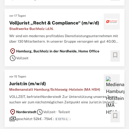
vor 17 Tagen
Volljurist „Recht & Compliance“ (m/w/d)
Stadtwerke Buchholz i.d.N.
Wir sind ein modernes profitables Dienstleistungsunternehmen mit
über 130 Mitarbeitern. In unserer Gruppe versorgen wir gut 40.000
Einwohner mit Strom, Gas, Wasser und Wärme. Zusätzlich bauen wir
location_on
Hamburg, Buchholz in der Nordheide, Home Office
mit großem Erfolg ein Glasfasernetz für den Datenverkehr der
bookmark
schedule
Zukunft auf. Auch unser Kerngeschäft mit Energie ...
Vollzeit
vor 15 Tagen
Jurist:in (m/w/d)
Medienanstalt Hamburg/Schleswig-Holstein (MA HSH)
VOLLZEIT, befristetNorderstedt Zur Unterstützung unseres Teams
suchen wir zum nächstmöglichen Zeitpunkt eine Jurist:in (m/w/d)
als Rechtsreferent:in in Vollzeit, als Schwangerschafts- und
location_on
schedule
Norderstedt
Vollzeit · Teilzeit
Elternzeitvertretung befristet bis zum 31.10.2027. Jetzt bewerben
bookmark
payments
Die Medienanstalt Hamburg Schleswig-Holstein (MA ...
geschätzt 52k€ - 75k€
(
E 13 TV-L
)