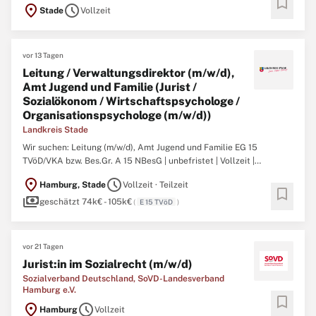
bookmark
teilzeitgeeignet Zum Amt Jugend und Familie, dem planmäßig ca.
location_on
schedule
Stade
Vollzeit
145 Stellen, unterteilt in 14 Teams, zugeordnet sind, gehören die
Abteilungen Soziale Dienste, Wirtschaftliche Hilfen und ...
vor 13 Tagen
Leitung / Verwaltungsdirektor (m/w/d),
Amt Jugend und Familie (Jurist /
Sozialökonom / Wirtschaftspsychologe /
Organisationspsychologe (m/w/d))
Landkreis Stade
Wir suchen: Leitung (m/w/d), Amt Jugend und Familie EG 15
TVöD/VKA bzw. Bes.Gr. A 15 NBesG | unbefristet | Vollzeit |
teilzeitgeeignet Zum Amt Jugend und Familie, dem planmäßig ca.
location_on
schedule
Hamburg, Stade
Vollzeit · Teilzeit
145 Stellen, unterteilt in 14 Teams, zugeordnet sind, gehören die
bookmark
payments
Abteilungen Soziale Dienste, Wirtschaftliche Hilfen und ...
geschätzt 74k€ - 105k€
(
E 15 TVöD
)
vor 21 Tagen
Jurist:in im Sozialrecht (m/w/d)
Sozialverband Deutschland, SoVD-Landesverband
Hamburg e.V.
bookmark
location_on
schedule
Hamburg
Vollzeit