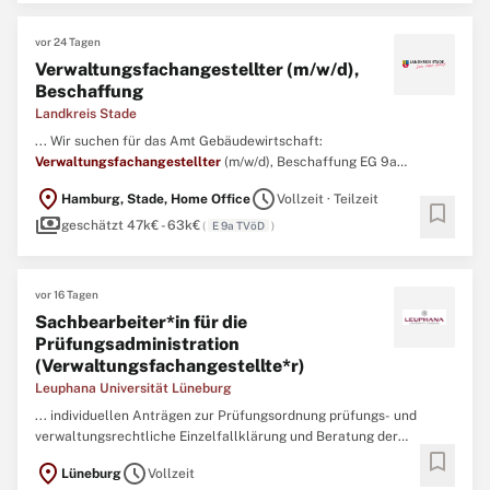
einschließlich der Durchführung ...
vor 24 Tagen
Verwaltungsfachangestellter (m/w/d),
Beschaffung
Landkreis Stade
... Wir suchen für das Amt Gebäudewirtschaft:
Verwaltungsfachangestellter
(m/w/d), Beschaffung EG 9a
TVöD/VKA | befristet bis zum 31.12.2027 | Teilzeit mit 22,5
location_on
schedule
Hamburg, Stade, Home Office
Vollzeit · Teilzeit
Wochenstunden Der Landkreis Stade steht für Vielfalt und
bookmark
payments
Inklusion am Arbeitsplatz. ...
geschätzt 47k€ - 63k€
(
E 9a TVöD
)
vor 16 Tagen
Sachbearbeiter*in für die
Prüfungsadministration
(Verwaltungsfachangestellte*r)
Leuphana Universität Lüneburg
... individuellen Anträgen zur Prüfungsordnung prüfungs- und
verwaltungsrechtliche Einzelfallklärung und Beratung der
bookmark
Prüfungsausschüsse sowie in- und ausländische Professor*innen
location_on
schedule
Lüneburg
Vollzeit
und Studierende allgemeine Bürotätigkeiten, Pflege der