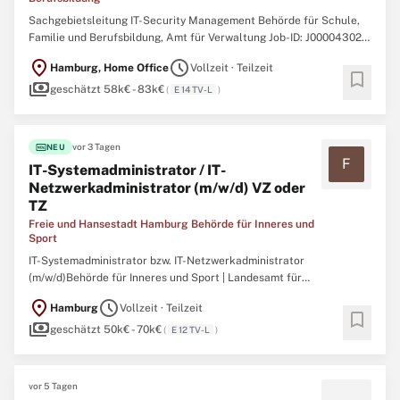
Sachgebietsleitung IT-Security Management Behörde für Schule,
Familie und Berufsbildung, Amt für Verwaltung Job-ID: J000043021
Startdatum: schnellstmöglich Art der Anstellung: Vollzeit/Teilzeit
location_on
schedule
Hamburg, Home Office
Vollzeit · Teilzeit
(unbefristet) Bezahlung: EGr. 14 TV-L BesGr. A14 HmbBesG
bookmark
payments
Bewerbungsfrist: 26.08.2026 Wir über uns Digitale ...
geschätzt 58k€ - 83k€
(
E 14 TV-L
)
fiber_new
vor 3 Tagen
NEU
F
IT-Systemadministrator / IT-
Netzwerkadministrator (m/w/d) VZ oder
TZ
Freie und Hansestadt Hamburg Behörde für Inneres und
Sport
IT-Systemadministrator bzw. IT-Netzwerkadministrator
(m/w/d)Behörde für Inneres und Sport | Landesamt für
VerfassungsschutzVollzeit/Teilzeit(unbefristet)Wir, das Landesamt
location_on
schedule
Hamburg
Vollzeit · Teilzeit
für Verfassungsschutz (LfV), dienen als Frühwarnsystem vor den
bookmark
payments
Gefahren für die freiheitliche demokratische Grundordnung. Dabei
geschätzt 50k€ - 70k€
(
E 12 TV-L
)
bildest ...
vor 5 Tagen