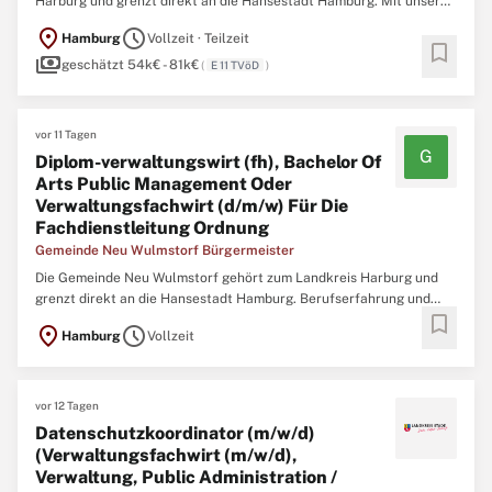
Harburg und grenzt direkt an die Hansestadt Hamburg. Mit unseren
ca. 165 Mitarbeitenden kümmern wir uns an insgesamt 14
location_on
schedule
Hamburg
Vollzeit · Teilzeit
Standorten um die Belange und Wünsche unserer Bürgerschaft.
bookmark
payments
Interessiert an dieser Stelle Sie finden alle relevanten ...
geschätzt 54k€ - 81k€
(
E 11 TVöD
)
vor 11 Tagen
G
Diplom-verwaltungswirt (fh), Bachelor Of
Arts Public Management Oder
Verwaltungsfachwirt (d/m/w) Für Die
Fachdienstleitung Ordnung
Gemeinde Neu Wulmstorf Bürgermeister
Die Gemeinde Neu Wulmstorf gehört zum Landkreis Harburg und
grenzt direkt an die Hansestadt Hamburg. Berufserfahrung und
bookmark
Qualifikationen sind für diese Stelle zwar von entscheidender
location_on
schedule
Hamburg
Vollzeit
Bedeutung, doch sollten Sie sich vor der Bewerbung vergewissern,
dass Sie über die gewünschten Soft Skills verfügen, ...
vor 12 Tagen
Datenschutzkoordinator (m/w/d)
(Verwaltungsfachwirt (m/w/d),
Verwaltung, Public Administration /