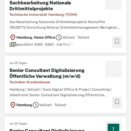
Sachbearbeitung Nationale
Drittmittelprojekte
Technische Universität Hamburg (TUHH)
Sachbearbeitung Nationale Drittmittelprojekte Kennziffer
19526T72 Einrichtung Referat Drittmittelmanagement Wertigkeit
EG 9b TV-L Arbeitsbeginn schnellstmöglich Bewerbungsschluss
location_on
schedule
Hamburg, Home Office
Vollzeit · Teilzeit
27.08.2026 Arbeitsumfang Vollzeit/Teilzeit, befristet für 12 Monate
bookmark
payments
Das Drittmittelmanagement ist Teil der Abteilung Finanzen ...
geschätzt 43k€ - 52k€
(
E 9b TV-L
)
vor 25 Tagen
Senior Consultant Digitalisierung
Öffentliche Verwaltung (m/w/d)
Techniker Krankenkasse
Hamburg | Vollzeit | Team Digital Office & Project Consulting |
Unbefristet Senior Consultant Digitalisierung Öffentliche
bookmark
Verwaltung (m/w/d)Das Team Digital Office gestaltet die digitale
location_on
schedule
Hamburg
Vollzeit · Teilzeit
Zukunft der TK. Es entwickelt strategische Impulse für die
Digitalisierung, begleitet bereichsübergreifende Vorhaben ...
vor 25 Tagen
T
Senior Consultant Digitalisierung