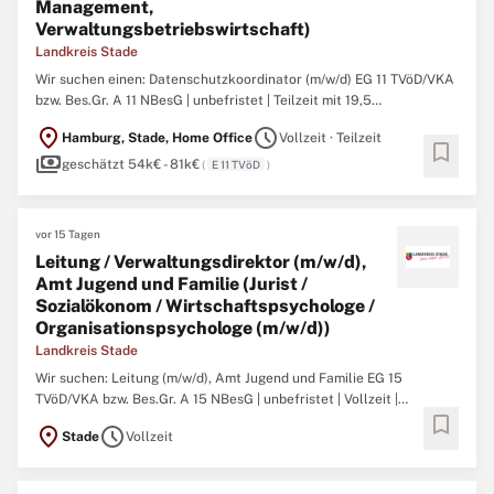
Management,
Verwaltungsbetriebswirtschaft)
Landkreis Stade
Wir suchen einen: Datenschutzkoordinator (m/w/d) EG 11 TVöD/VKA
bzw. Bes.Gr. A 11 NBesG | unbefristet | Teilzeit mit 19,5
Wochenstunden Aufgaben Ansprechperson für den
location_on
schedule
Hamburg, Stade, Home Office
Vollzeit · Teilzeit
Datenschutzbeauftragten (m/w/d) darstellen die Behördenleitung
bookmark
payments
sowie Mitarbeitende der Kreisverwaltung in Fragen der
geschätzt 54k€ - 81k€
(
E 11 TVöD
)
Datenschutzorganisation ...
vor 15 Tagen
Leitung / Verwaltungsdirektor (m/w/d),
Amt Jugend und Familie (Jurist /
Sozialökonom / Wirtschaftspsychologe /
Organisationspsychologe (m/w/d))
Landkreis Stade
Wir suchen: Leitung (m/w/d), Amt Jugend und Familie EG 15
TVöD/VKA bzw. Bes.Gr. A 15 NBesG | unbefristet | Vollzeit |
bookmark
teilzeitgeeignet Zum Amt Jugend und Familie, dem planmäßig ca.
location_on
schedule
Stade
Vollzeit
145 Stellen, unterteilt in 14 Teams, zugeordnet sind, gehören die
Abteilungen Soziale Dienste, Wirtschaftliche Hilfen und ...