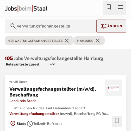
bookmark
menu
search
tune
Verwaltungsfachangestellte
ÄNDERN
close
close
VERWALTUNGSFACHANGESTELLTE
HAMBURG
105
Jobs Verwaltungsfachangestellte Hamburg
vor 25 Tagen
Verwaltungsfachangestellter (m/w/d),
Beschaffung
Landkreis Stade
... Wir suchen für das Amt Gebäudewirtschaft:
Verwaltungsfachangestellter
(m/w/d), Beschaffung EG 9a
bookmark
TVöD/VKA | befristet bis zum 31.12.2027 | Teilzeit mit 22,5
location_on
schedule
Stade
Teilzeit
· Befristet
Wochenstunden Ihr Aufgabenbereich: Inventar, Mobiliar, Maschinen
und Ausstattungen für die Schulen des Landkreises Stade