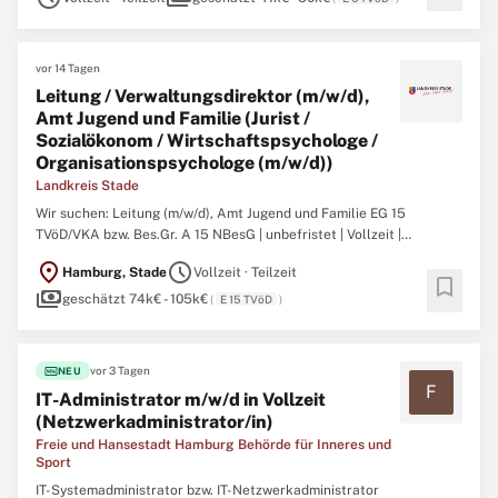
Berufsausbildung mit erster ...
vor 14 Tagen
Leitung / Verwaltungsdirektor (m/w/d),
Amt Jugend und Familie (Jurist /
Sozialökonom / Wirtschaftspsychologe /
Organisationspsychologe (m/w/d))
Landkreis Stade
Wir suchen: Leitung (m/w/d), Amt Jugend und Familie EG 15
TVöD/VKA bzw. Bes.Gr. A 15 NBesG | unbefristet | Vollzeit |
teilzeitgeeignet Zum Amt Jugend und Familie, dem planmäßig ca.
location_on
schedule
Hamburg, Stade
Vollzeit · Teilzeit
145 Stellen, unterteilt in 14 Teams, zugeordnet sind, gehören die
bookmark
payments
Abteilungen Soziale Dienste, Wirtschaftliche Hilfen und ...
geschätzt 74k€ - 105k€
(
E 15 TVöD
)
fiber_new
vor 3 Tagen
NEU
F
IT-Administrator m/w/d in Vollzeit
(Netzwerkadministrator/in)
Freie und Hansestadt Hamburg Behörde für Inneres und
Sport
IT-Systemadministrator bzw. IT-Netzwerkadministrator