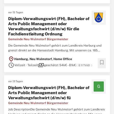
Internetseiten Ihr Profil: abgeschlossene Ausbildung als
Verwaltungsfachangestellte
...
vor 15 Tagen
Diplom-Verwaltungswirt (FH), Bachelor of
Arts Public Management oder
Verwaltungsfachwirt (d/m/w) für die
Fachdienstleitung Ordnung
Gemeinde Neu Wulmstorf Bürgermeister
Die Gemeinde Neu Wulmstorf gehört zum Landkreis Harburg und
grenzt direkt an die Hansestadt Hamburg. Mit unseren ca. 165
Mitarbeitenden kümmern wir uns an insgesamt 14 Standorten um
location_on
Hamburg, Neu Wulmstorf, Home Office
die Belange und Wünsche unserer Bürgerschaft. Zur Verstärkung
bookmark
schedule
payments
unseres Teams suchen wir zum 01.10.2026 einen Diplom-
Vollzeit · Teilzeit
geschätzt 54k€ - 81k€
(
E 11 TVöD
)
Verwaltungswirt ...
vor 13 Tagen
G
Diplom-Verwaltungswirt (FH), Bachelor of
Arts Public Management oder
Verwaltungsfachwirt (d/m/w) fü
Gemeinde Neu Wulmstorf Bürgermeister
Job DescriptionDie Gemeinde Neu Wulmstorf gehört zum Landkreis