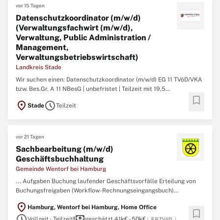
vor 15 Tagen
Datenschutzkoordinator (m/w/d)
(Verwaltungsfachwirt (m/w/d),
Verwaltung, Public Administration /
Management,
Verwaltungsbetriebswirtschaft)
Landkreis Stade
Wir suchen einen: Datenschutzkoordinator (m/w/d) EG 11 TVöD/VKA
bzw. Bes.Gr. A 11 NBesG | unbefristet | Teilzeit mit 19,5
bookmark
Wochenstunden Ihr Aufgabenbereich: Ansprechperson für den
location_on
schedule
Stade
Teilzeit
Datenschutzbeauftragten (m/w/d) darstellen die Behördenleitung
sowie Mitarbeitende der Kreisverwaltung in Fragen der
Datenschutzorganisation ...
vor 21 Tagen
Sachbearbeitung (m/w/d)
Geschäftsbuchhaltung
Gemeinde Wentorf bei Hamburg
... Aufgaben Buchung laufender Geschäftsvorfälle Erteilung von
Buchungsfreigaben (Workflow-Rechnungseingangsbuch)
Vormerken von Aufträgen Profil eine abgeschlossene
location_on
Hamburg, Wentorf bei Hamburg, Home Office
Berufsausbildung zum/ zur
Verwaltungsfachangestellten
,
bookmark
schedule
payments
alternativ eine abgeschlossene dreijährige kaufmännische
Vollzeit · Teilzeit
geschätzt 41k€ - 50k€
(
E 6 TVöD
)