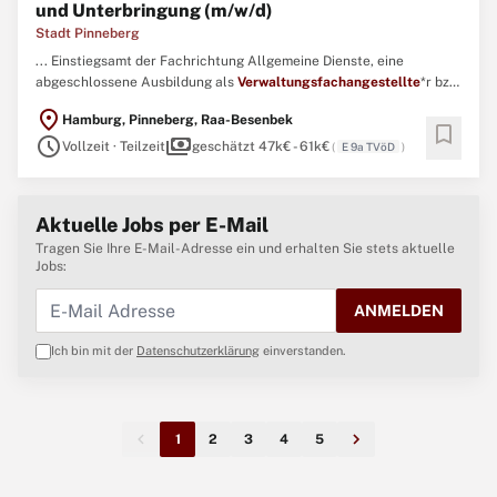
und Unterbringung (m/w/d)
Stadt Pinneberg
... Einstiegsamt der Fachrichtung Allgemeine Dienste, eine
abgeschlossene Ausbildung als
Verwaltungsfachangestellte
*r bzw.
Angestelltenprüfung I, eine abgeschlossene dreijährige
location_on
Hamburg, Pinneberg, Raa-Besenbek
kaufmännische Ausbildung im Bürobereich oder eine andere
bookmark
schedule
payments
Qualifikation, die zur Übernahme der o. g. ...
Vollzeit · Teilzeit
geschätzt 47k€ - 61k€
(
E 9a TVöD
)
Aktuelle Jobs per E-Mail
Tragen Sie Ihre E-Mail-Adresse ein und erhalten Sie stets aktuelle
Jobs:
ANMELDEN
Ich bin mit der
Datenschutzerklärung
einverstanden.
1
2
3
4
5