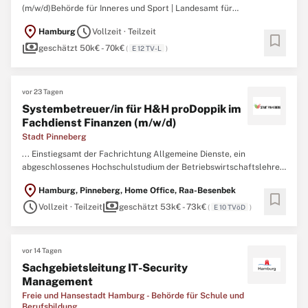
(m/w/d)Behörde für Inneres und Sport | Landesamt für
VerfassungsschutzVollzeit/Teilzeit(unbefristet)Wir, das Landesamt
location_on
schedule
Hamburg
Vollzeit · Teilzeit
für Verfassungsschutz (LfV), dienen als Frühwarnsystem vor den
bookmark
payments
Gefahren für die freiheitliche demokratische Grundordnung. Dabei
geschätzt 50k€ - 70k€
(
E 12 TV-L
)
bildest ...
vor 23 Tagen
Systembetreuer/in für H&H proDoppik im
Fachdienst Finanzen (m/w/d)
Stadt Pinneberg
... Einstiegsamt der Fachrichtung Allgemeine Dienste, ein
abgeschlossenes Hochschulstudium der Betriebswirtschaftslehre,
idealerweise mit dem Schwerpunkt Wirtschaft-, oder
location_on
Hamburg, Pinneberg, Home Office, Raa-Besenbek
Verwaltungsinformatik, eine abgeschlossene Ausbildung als
bookmark
schedule
payments
Verwaltungsfachangestellte
*r mit Angestelltenlehrgang II, oder
Vollzeit · Teilzeit
geschätzt 53k€ - 73k€
(
E 10 TVöD
)
eine andere ...
vor 14 Tagen
Sachgebietsleitung IT-Security
Management
Freie und Hansestadt Hamburg - Behörde für Schule und
Berufsbildung