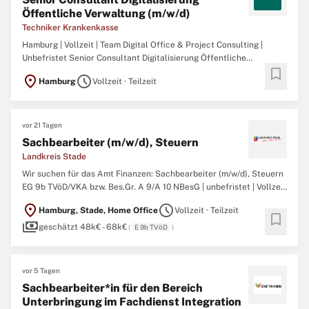
Öffentliche Verwaltung (m/w/d)
Techniker Krankenkasse
Hamburg | Vollzeit | Team Digital Office & Project Consulting |
Unbefristet Senior Consultant Digitalisierung Öffentliche
bookmark
Verwaltung (m/w/d)Das Team Digital Office gestaltet die digitale
location_on
schedule
Hamburg
Vollzeit · Teilzeit
Zukunft der TK. Es entwickelt strategische Impulse für die
Digitalisierung, begleitet bereichsübergreifende Vorhaben ...
vor 21 Tagen
Sachbearbeiter (m/w/d), Steuern
Landkreis Stade
Wir suchen für das Amt Finanzen: Sachbearbeiter (m/w/d), Steuern
EG 9b TVöD/VKA bzw. Bes.Gr. A 9/A 10 NBesG | unbefristet | Vollzeit
| teilzeitgeeignet Aufgaben die Umsatzbesteuerung des
location_on
schedule
Hamburg, Stade, Home Office
Vollzeit · Teilzeit
Landkreises Stade als Steuerschuldner einschließlich des
bookmark
payments
Regiebetriebs umsetzen, insbesondere: schwierige und komplexe ...
geschätzt 48k€ - 68k€
(
E 9b TVöD
)
vor 5 Tagen
Sachbearbeiter*in für den Bereich
Unterbringung im Fachdienst Integration