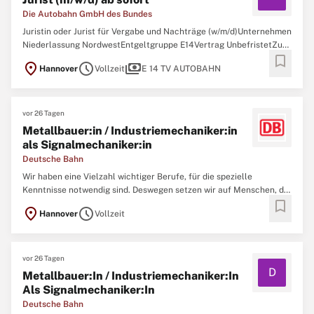
Die Autobahn GmbH des Bundes
Juristin oder Jurist für Vergabe und Nachträge (w/m/d)Unternehmen
Niederlassung NordwestEntgeltgruppe E14Vertrag UnbefristetZur
bookmark
Unterstützung unseres Teams in der Abteilung Zentrale
location_on
schedule
payments
Hannover
Vollzeit
E 14 TV AUTOBAHN
Vergabestelle suchen wir Sie zum nächstmöglichen Zeitpunkt als
Juristin oder Jurist für Vergabe und
vor 26 Tagen
Metallbauer:in / Industriemechaniker:in
als Signalmechaniker:in
Deutsche Bahn
Wir haben eine Vielzahl wichtiger Berufe, für die spezielle
Kenntnisse notwendig sind. Deswegen setzen wir auf Menschen, die
bookmark
sich beruflich neu orientieren und entwickeln möchten.Du
location_on
schedule
Hannover
Vollzeit
durchläufst eine maßgeschneiderte interne Weiterbildung, die dich
auf dem Weg zum:zur Signalmechaniker:in
vor 26 Tagen
D
Metallbauer:In / Industriemechaniker:In
Als Signalmechaniker:In
Deutsche Bahn