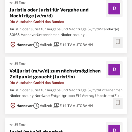
vor 25 Tagen
D
Juristin oder Jurist für Vergabe und
Nachträge (w/m/d)
Die Autobahn GmbH des Bundes
Juristin oder Jurist für Vergabe und Nachträge (w/m/d)Standort(e)
30163 HannoverUnternehmen Niederlassung
bookmark
NordwestEntgeltgruppe E14Fachbereich Einkauf &
location_on
schedule
payments
Hannover
Vollzeit
E 14 TV AUTOBAHN
VergabeErfahrungsniveau BerufserfahreneVertrag
UnbefristetGemeinsam. Sicher. Mobil.Eine funktionierende
Autobahninfrastruktur ist
vor 25 Tagen
D
Volljurist (m/w/d) zum nächstmöglichen
Zeitpunkt gesucht (Jurist/in)
Die Autobahn GmbH des Bundes
Juristin oder Jurist für Vergabe und Nachträge (w/m/d)Unternehmen
Niederlassung NordwestEntgeltgruppe E14Vertrag UnbefristetZur
bookmark
Unterstützung unseres Teams in der Abteilung Zentrale
location_on
schedule
payments
Hannover
Vollzeit
E 14 TV AUTOBAHN
Vergabestelle suchen wir Sie zum nächstmöglichen Zeitpunkt als
Juristin oder Jurist für Vergabe und
vor 25 Tagen
D
Jurist (m/w/d) ab sofort