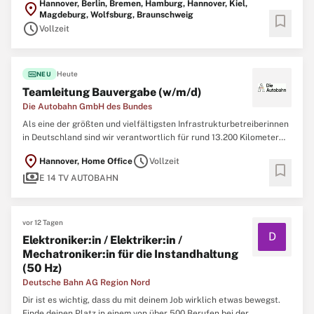
Hannover, Berlin, Bremen, Hamburg, Hannover, Kiel,
location_on
unseren Gewerken Gleisbau, technische Anlagen, konstruktiver
Magdeburg, Wolfsburg, Braunschweig
bookmark
Ingenieurbau sowie der Koordination
schedule
Vollzeit
fiber_new
Heute
NEU
Teamleitung Bauvergabe (w/m/d)
Die Autobahn GmbH des Bundes
Als eine der größten und vielfältigsten Infrastrukturbetreiberinnen
in Deutschland sind wir verantwortlich für rund 13.200 Kilometer
Autobahnnetz. Als Arbeitgeberin bieten wir ein spannendes Umfeld
location_on
schedule
Hannover, Home Office
Vollzeit
mit viel Raum für persönliche und berufliche Entfaltung und
bookmark
payments
Gestaltungsmöglichkeiten
E 14 TV AUTOBAHN
vor 12 Tagen
D
Elektroniker:in / Elektriker:in /
Mechatroniker:in für die Instandhaltung
(50 Hz)
Deutsche Bahn AG Region Nord
Dir ist es wichtig, dass du mit deinem Job wirklich etwas bewegst.
Finde deinen Platz in einem von über 500 Berufen bei der