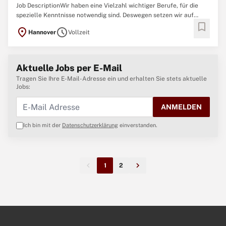
Job DescriptionWir haben eine Vielzahl wichtiger Berufe, für die
spezielle Kenntnisse notwendig sind. Deswegen setzen wir auf
bookmark
Menschen, die sich beruflich neu orientieren und entwickeln
location_on
schedule
Hannover
Vollzeit
möchten. Du durchläufst eine maßgeschneiderte interne
Weiterbildung, die dich auf dem Weg zum:zur
Aktuelle Jobs per E-Mail
Tragen Sie Ihre E-Mail-Adresse ein und erhalten Sie stets aktuelle
Jobs:
ANMELDEN
Ich bin mit der
Datenschutzerklärung
einverstanden.
1
2