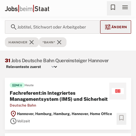
bookmark
menu
search
tune
Jobtitel, Stichwort oder Arbeitgeber
ÄNDERN
close
close
HANNOVER
*BAHN*
31
Jobs Deutsche Bahn Quereinsteiger Hannover
fiber_new
Heute
NEU
Fachreferent:in Integriertes
Managementsystem (IMS) und Sicherheit
Deutsche Bahn
location_on
Hannover, Hamburg, Hamburg, Hannover, Home Office
bookmark
schedule
Vollzeit