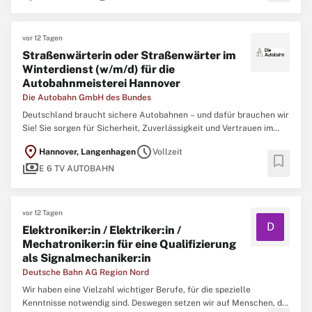
beseitigen Sie unterschiedlichste Gefahrenstellen
vor 12 Tagen
Straßenwärterin oder Straßenwärter im
Winterdienst (w/m/d) für die
Autobahnmeisterei Hannover
Die Autobahn GmbH des Bundes
Deutschland braucht sichere Autobahnen – und dafür brauchen wir
Sie! Sie sorgen für Sicherheit, Zuverlässigkeit und Vertrauen im
deutschen Autobahnnetz. Sie übernehmen Verantwortung für
location_on
schedule
Hannover, Langenhagen
Vollzeit
Menschen und große Maschinen. Dabei kontrollieren und
bookmark
payments
beseitigen Sie unterschiedlichste Gefahrenstellen
E 6 TV AUTOBAHN
vor 12 Tagen
D
Elektroniker:in / Elektriker:in /
Mechatroniker:in für eine Qualifizierung
als Signalmechaniker:in
Deutsche Bahn AG Region Nord
Wir haben eine Vielzahl wichtiger Berufe, für die spezielle
Kenntnisse notwendig sind. Deswegen setzen wir auf Menschen, die