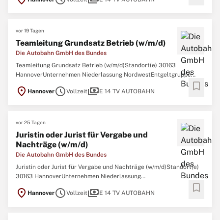
BerufserfahreneVertrag UnbefristetGemeinsam. Sicher. Mobil.Eine
funktionierende Autobahninfrastruktur ist der Garant dafür,
vor 19 Tagen
Teamleitung Grundsatz Betrieb (w/m/d)
Die Autobahn GmbH des Bundes
Teamleitung Grundsatz Betrieb (w/m/d)Standort(e) 30163
HannoverUnternehmen Niederlassung NordwestEntgeltgruppe
bookmark
E14Fachbereich IngenieurwesenErfahrungsniveau
location_on
schedule
payments
Hannover
Vollzeit
E 14 TV AUTOBAHN
BerufserfahreneVertrag UnbefristetGemeinsam. Sicher. Mobil.Eine
funktionierende Autobahninfrastruktur ist der Garant dafür,
vor 25 Tagen
Juristin oder Jurist für Vergabe und
Nachträge (w/m/d)
Die Autobahn GmbH des Bundes
Juristin oder Jurist für Vergabe und Nachträge (w/m/d)Standort(e)
30163 HannoverUnternehmen Niederlassung
bookmark
NordwestEntgeltgruppe E14Fachbereich Einkauf &
location_on
schedule
payments
Hannover
Vollzeit
E 14 TV AUTOBAHN
VergabeErfahrungsniveau BerufserfahreneVertrag
UnbefristetGemeinsam. Sicher. Mobil.Eine funktionierende
Autobahninfrastruktur ist