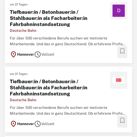
vor 21 Tagen
D
Tiefbauer:in / Betonbauer:in /
Stahlbauer:in als Facharbeiter:in
Fahrbahninstandsetzung
Deutsche Bahn
Für über 500 verschiedene Berufe suchen wir motivierte
Mitarbeitende. Und das in ganz Deutschland. Ob erfahrene Profis
bookmark
oder Berufsstarter:innen - wir bieten zahlreiche Einstiegs- und
location_on
schedule
Hannover
Vollzeit
Weiterbildungsmöglichkeiten. Original Stellenanzeige auf
StepStone.de bit.ly/4w2X7RCAPCT1_DE
vor 21 Tagen
Tiefbauer:in / Betonbauer:in /
Stahlbauer:in als Facharbeiter:in
Fahrbahninstandsetzung
Deutsche Bahn
Für über 500 verschiedene Berufe suchen wir motivierte
Mitarbeitende. Und das in ganz Deutschland. Ob erfahrene Profis
bookmark
oder Berufsstarter:innen - wir bieten zahlreiche Einstiegs- und
location_on
schedule
Hannover
Vollzeit
Weiterbildungsmöglichkeiten. Aufgaben Zum nächstmöglichen
Zeitpunkt suchen wir dich als Tiefbauer:in