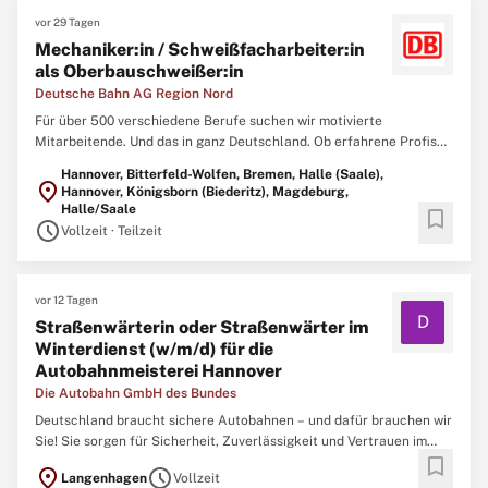
vor 29 Tagen
Mechaniker:in / Schweißfacharbeiter:in
als Oberbauschweißer:in
Deutsche Bahn AG Region Nord
Für über 500 verschiedene Berufe suchen wir motivierte
Mitarbeitende. Und das in ganz Deutschland. Ob erfahrene Profis
oder Berufsstarter:innen - wir bieten zahlreiche Einstiegs- und
Hannover, Bitterfeld-Wolfen, Bremen, Halle (Saale),
Weiterbildungsmöglichkeiten. Aufgaben Zum nächstmöglichen
location_on
Hannover, Königsborn (Biederitz), Magdeburg,
Zeitpunkt suchen wir dich als Schweißer:in
Halle/Saale
bookmark
schedule
Vollzeit · Teilzeit
vor 12 Tagen
D
Straßenwärterin oder Straßenwärter im
Winterdienst (w/m/d) für die
Autobahnmeisterei Hannover
Die Autobahn GmbH des Bundes
Deutschland braucht sichere Autobahnen – und dafür brauchen wir
Sie! Sie sorgen für Sicherheit, Zuverlässigkeit und Vertrauen im
bookmark
deutschen Autobahnnetz. Sie übernehmen Verantwortung für
location_on
schedule
Langenhagen
Vollzeit
Menschen und große Maschinen. Dabei kontrollieren und