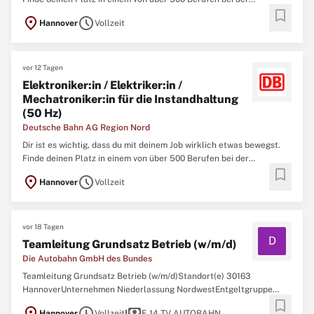
bookmark
Deutschen Bahn. Wir bieten Profis und Berufsstarter:innen sichere
location_on
schedule
Hannover
Vollzeit
Jobs mit Zukunftsperspektiven. Bewirb dich jetzt für ein Team, das
sich gegenseitig unterstützt
vor 12 Tagen
Elektroniker:in / Elektriker:in /
Mechatroniker:in für die Instandhaltung
(50 Hz)
Deutsche Bahn AG Region Nord
Dir ist es wichtig, dass du mit deinem Job wirklich etwas bewegst.
Finde deinen Platz in einem von über 500 Berufen bei der
bookmark
Deutschen Bahn. Wir bieten Profis und Berufsstarter:innen sichere
location_on
schedule
Hannover
Vollzeit
Jobs mit Zukunftsperspektiven. Bewirb dich jetzt für ein Team, das
sich gegenseitig unterstützt
vor 18 Tagen
D
Teamleitung Grundsatz Betrieb (w/m/d)
Die Autobahn GmbH des Bundes
Teamleitung Grundsatz Betrieb (w/m/d)Standort(e) 30163
HannoverUnternehmen Niederlassung NordwestEntgeltgruppe
bookmark
E14Fachbereich IngenieurwesenErfahrungsniveau
location_on
schedule
payments
Hannover
Vollzeit
E 14 TV AUTOBAHN