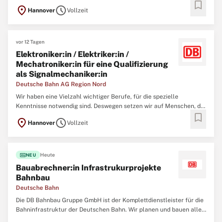
bookmark
sich beruflich neu orientieren und entwickeln möchten. Original
location_on
schedule
Hannover
Vollzeit
Stellenanzeige auf StepStone.de bit.ly/4w2X7RCAPCT1_DE
vor 12 Tagen
Elektroniker:in / Elektriker:in /
Mechatroniker:in für eine Qualifizierung
als Signalmechaniker:in
Deutsche Bahn AG Region Nord
Wir haben eine Vielzahl wichtiger Berufe, für die spezielle
Kenntnisse notwendig sind. Deswegen setzen wir auf Menschen, die
bookmark
sich beruflich neu orientieren und entwickeln möchten. Aufgaben
location_on
schedule
Hannover
Vollzeit
Du durchläufst eine maßgeschneiderte interne Weiterbildung, die
dich auf dem Weg zum:zur Signalmechaniker:in
fiber_new
Heute
NEU
Bauabrechner:in Infrastrukurprojekte
Bahnbau
Deutsche Bahn
Die DB Bahnbau Gruppe GmbH ist der Komplettdienstleister für die
Bahninfrastruktur der Deutschen Bahn. Wir planen und bauen alle
Anlagen der Eisenbahninfrastruktur und setzen diese instand. Mit