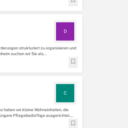
D
derungen strukturiert zu organisieren und
heim suchen wir Sie als
sere
bookmark
C
o haben wir kleine Wohneinheiten, die
jüngere Pflegebedürftige ausgerichtet.
bookmark