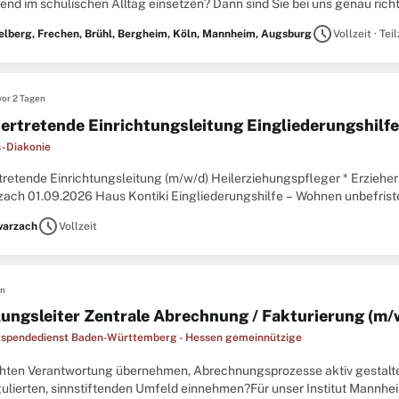
tend im schulischen Alltag einsetzen? Dann sind Sie bei uns genau rich
ische Pflegefachkräfte (m/w/d) zur Unterstützung
schedule
elberg, Frechen, Brühl, Bergheim, Köln, Mannheim, Augsburg
Vollzeit · Teil
vor 2 Tagen
vertretende Einrichtungsleitung Eingliederungshilfe
-Diakonie
rtretende Einrichtungsleitung (m/w/d) Heilerziehungspfleger * Erzieh
ach 01.09.2026 Haus Kontiki Eingliederungshilfe – Wohnen unbefriste
n Original Stellenanzeige auf StepStone.de bit.ly/4w2X7RCAPCT1_D
schedule
arzach
Vollzeit
en
lungsleiter Zentrale Abrechnung / Fakturierung (m/w
spendedienst Baden-Württemberg - Hessen gemeinnützige
hten Verantwortung übernehmen, Abrechnungsprozesse aktiv gestalten
ulierten, sinnstiftenden Umfeld einnehmen?Für unser Institut Mannheim