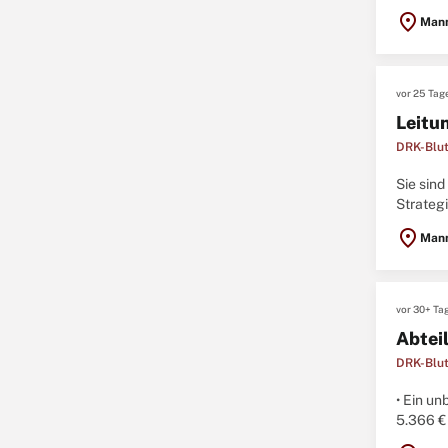
die Zent
location_on
Man
vor 25 Tag
Leitun
DRK-Blut
Sie sind
Strateg
Für unse
location_on
Man
vor 30+ Ta
Abtei
DRK-Blut
• Ein un
5.366 €
Jahress