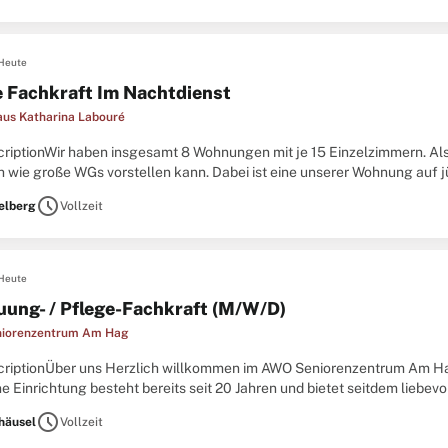
Heute
e Fachkraft Im Nachtdienst
aus Katharina Labouré
criptionWir haben insgesamt 8 Wohnungen mit je 15 Einzelzimmern. Als
h wie große WGs vorstellen kann. Dabei ist eine unserer Wohnung auf 
lossene Ausbildung zum/zur Altenpfleger:in, Gesundheits-
schedule
elberg
Vollzeit
Heute
uung- / Pflege-Fachkraft (M/W/D)
iorenzentrum Am Hag
criptionÜber uns Herzlich willkommen im AWO Seniorenzentrum Am H
 Einrichtung besteht bereits seit 20 Jahren und bietet seitdem liebevo
hnbereiche verteilt sind. Einer dieser Bereiche
schedule
häusel
Vollzeit