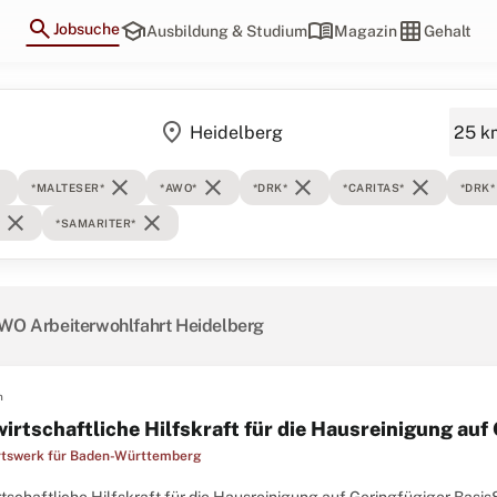
search
school
menu_book
grid_on
Jobsuche
Ausbildung & Studium
Magazin
Gehalt
location_on
e
close
close
close
close
*MALTESER*
*AWO*
*DRK*
*CARITAS*
*DRK*
close
close
*SAMARITER*
WO Arbeiterwohlfahrt Heidelberg
n
irtschaftliche Hilfskraft für die Hausreinigung auf
tswerk für Baden-Württemberg