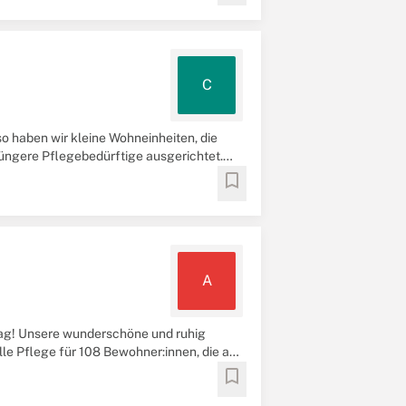
C
o haben wir kleine Wohneinheiten, die
jüngere Pflegebedürftige ausgerichtet.
bookmark
A
ag! Unsere wunderschöne und ruhig
lle Pflege für 108 Bewohner:innen, die auf
bookmark