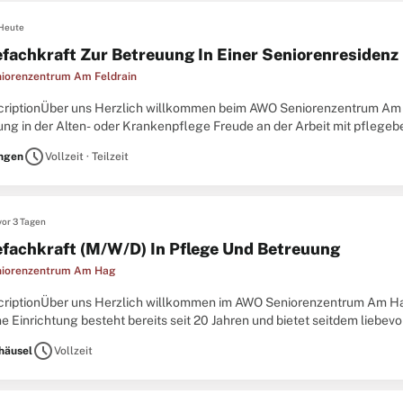
Heute
efachkraft Zur Betreuung In Einer Seniorenresiden
iorenzentrum Am Feldrain
criptionÜber uns Herzlich willkommen beim AWO Seniorenzentrum Am F
ung in der Alten- oder Krankenpflege Freude an der Arbeit mit pflegeb
tändiges und verantwortungsbewusstes Arbeiten Teamfähigkeit,
schedule
ingen
Vollzeit · Teilzeit
vor 3 Tagen
efachkraft (M/W/D) In Pflege Und Betreuung
iorenzentrum Am Hag
criptionÜber uns Herzlich willkommen im AWO Seniorenzentrum Am H
 Einrichtung besteht bereits seit 20 Jahren und bietet seitdem liebevo
hnbereiche verteilt sind. Einer dieser Bereiche
schedule
häusel
Vollzeit