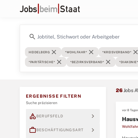
search
close
close
clos
HEIDELBERG
*WOHLFAHR*
*KREISVERBAND*
close
close
*PARITÄTISCHE*
*BEZIRKSVERBAND*
*DIAKONIE*
26
Jobs A
ERGEBNISSE FILTERN
Suche präzisieren
vor 8 Tage
category
expand_more
BERUFSFELD
Hausw
Wohlfahr
work
expand_more
BESCHÄFTIGUNGSART