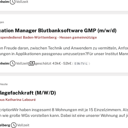
schedule
nheim
Vollzeit
gen
cation Manager Blutbanksoftware GMP (m/w/d)
spendedienst Baden-Württemberg - Hessen gemeinnützige
en Freude daran, zwischen Technik und Anwendern zu vermitteln, Anfor
ngen in Applikationen passgenau umzusetzen?Für unser Institut Mann
ngsadministrator (m/w/d) für unsere Blutbanksoftware in Vollzeit.Un
schedule
payments
nheim
Vollzeit
geschätzt 43k€ - 52k€
(
E 9b TV-L
)
Heute
flegefachkraft (M/W/D)
aus Katharina Labouré
criptionWir haben insgesamt 8 Wohnungen mit je 15 Einzelzimmern. Als
h wie große WGs vorstellen kann. Dabei ist eine unserer Wohnung auf 
lossene Ausbildung zum/zur Altenpfleger:in, Gesundheits-
schedule
elberg
Vollzeit