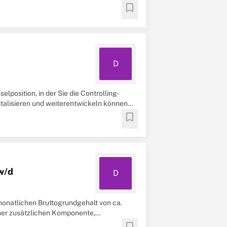
bookmark
D
position, in der Sie die Controlling-
italisieren und weiterentwickeln können?
bookmark
w/d
D
 monatlichen Bruttogrundgehalt von ca.
iner zusätzlichen Komponente,
bookmark