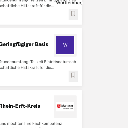
tundenumfang: Teilzeit Eintrittsdatum: ab
haftliche Hilfskraft für die
bookmark
 Geringfügiger Basis
W
tundenumfang: Teilzeit Eintrittsdatum: ab
haftliche Hilfskraft für die
bookmark
Rhein-Erft-Kreis
ld und möchten Ihre Fachkompetenz