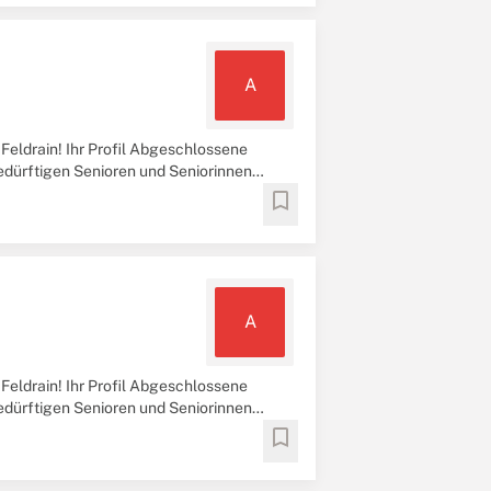
A
eldrain! Ihr Profil Abgeschlossene
edürftigen Senioren und Seniorinnen
bookmark
A
eldrain! Ihr Profil Abgeschlossene
edürftigen Senioren und Seniorinnen
bookmark