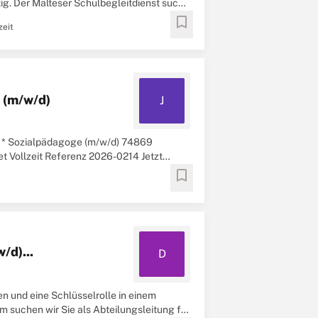
tig. Der Malteser Schulbegleitdienst sucht
bookmark
zeit
 (m/w/d)
J
er * Sozialpädagoge (m/w/d) 74869
t Vollzeit Referenz 2026-0214 Jetzt
E
bookmark
/d)...
D
 und eine Schlüsselrolle in einem
 suchen wir Sie als Abteilungsleitung für