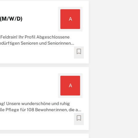
z (M/W/D)
A
eldrain! Ihr Profil Abgeschlossene
edürftigen Senioren und Seniorinnen
bookmark
A
ag! Unsere wunderschöne und ruhig
lle Pflege für 108 Bewohner:innen, die auf
bookmark