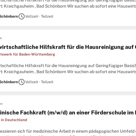
schaftliche Hilfskraft für die Hausreinigung auf Geringfügiger BasisS
t: Kraichgauheim , Bad Schönborn Wir suchen ab sofort eine Hauswirtsc
nigung auf Geringfügiger BasisWir bieten Ihnen:Bezahlung
schedule
Schönborn
Vollzeit · Teilzeit
en
irtschaftliche Hilfskraft für die Hausreinigung auf
tswerk für Baden-Württemberg
schaftliche Hilfskraft für die Hausreinigung auf Geringfügiger BasisS
t: Kraichgauheim , Bad Schönborn Wir suchen ab sofort eine Hauswirtsc
nigung auf Geringfügiger BasisWir bieten Ihnen:Bezahlung
schedule
Schönborn
Vollzeit · Teilzeit
en
inische Fachkraft (m/w/d) an einer Förderschule im 
 in Deutschland
eressieren sich für medizinische Arbeit in einem pädagogischen Umfe