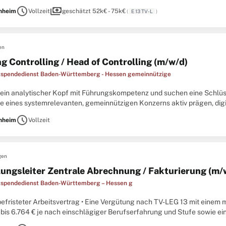
rale Abrechnung / Fakturierung in Vollzeit.Ihre
schedule
payments
nheim
Vollzeit
geschätzt 52k€ - 75k€
(
E 13 TV-L
)
en
g Controlling / Head of Controlling (m/w/d)
spendedienst Baden-Württemberg - Hessen gemeinnützige
 ein analytischer Kopf mit Führungskompetenz und suchen eine Schlüssel
ie eines systemrelevanten, gemeinnützigen Konzerns aktiv prägen, dig
r Institut in Mannheim suchen wir Sie als Abteilungsleitung
schedule
nheim
Vollzeit
gen
lungsleiter Zentrale Abrechnung / Fakturierung (m/
spendedienst Baden-Württemberg – Hessen g
befristeter Arbeitsvertrag • Eine Vergütung nach TV-LEG 13 mit einem
 bis 6.764 € je nach einschlägiger Berufserfahrung und Stufe sowie e
onderzahlung und ggf. Leistungsentgelt • Eine betriebliche