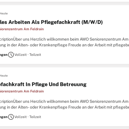
Heute
bles Arbeiten Als Pflegefachkraft (M/W/D)
iorenzentrum Am Feldrain
criptionÜber uns Herzlich willkommen beim AWO Seniorenzentrum Am F
ung in der Alten- oder Krankenpflege Freude an der Arbeit mit pflegeb
tändiges und verantwortungsbewusstes Arbeiten Teamfähigkeit,
schedule
ingen
Vollzeit · Teilzeit
Heute
efachkraft In Pflege Und Betreuung
iorenzentrum Am Feldrain
criptionÜber uns Herzlich willkommen beim AWO Seniorenzentrum Am F
ung in der Alten- oder Krankenpflege Freude an der Arbeit mit pflegeb
tändiges und verantwortungsbewusstes Arbeiten Teamfähigkeit,
schedule
ingen
Vollzeit · Teilzeit