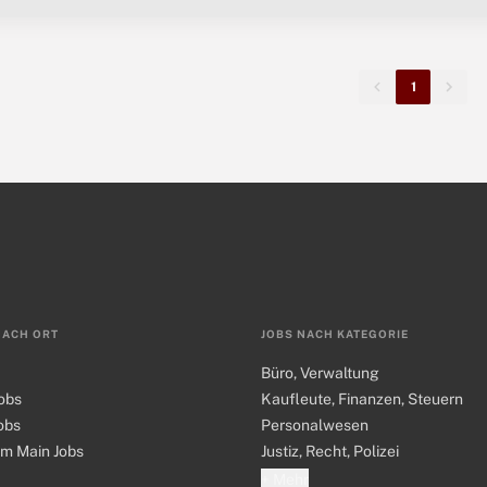
1
NACH ORT
JOBS NACH KATEGORIE
Büro, Verwaltung
obs
Kaufleute, Finanzen, Steuern
obs
Personalwesen
am Main Jobs
Justiz, Recht, Polizei
+ Mehr