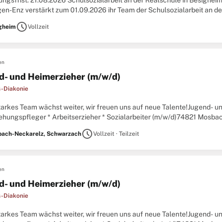
ngsfrist: 21.08.2026 Schulsozialarbeit an der Realschule in Besighei
gen-Enz verstärkt zum 01.09.2026 ihr Team der Schulsozialarbeit an de
iten Was machen Sie bei uns? Sie begleiten Projekte
schedule
gheim
Vollzeit
en
d- und Heimerzieher (m/w/d)
-Diakonie
tarkes Team wächst weiter, wir freuen uns auf neue Talente!Jugend- u
iehungspfleger * Arbeitserzieher * Sozialarbeiter (m/w/d)74821 Mo
öglichen ZeitpunktBereich Jugend & Bildung, Jugendhilfe
schedule
ach-Neckarelz, Schwarzach
Vollzeit · Teilzeit
en
d- und Heimerzieher (m/w/d)
-Diakonie
tarkes Team wächst weiter, wir freuen uns auf neue Talente!Jugend- u