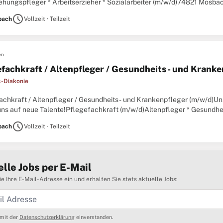
iehungspfleger * Arbeitserzieher * Sozialarbeiter (m/w/d)74821 Mo
öglichen ZeitpunktBereich Jugend & Bildung, Jugendhilfe
schedule
bach
Vollzeit · Teilzeit
en
efachkraft / Altenpfleger / Gesundheits- und Kranke
-Diakonie
achkraft / Altenpfleger / Gesundheits- und Krankenpfleger (m/w/d)Uns
uns auf neue Talente!Pflegefachkraft (m/w/d)Altenpfleger * Gesundh
01.09.2026SeniorenzentrumAltenpflegeunbefristetTeilzeitReferenz
schedule
bach
Vollzeit · Teilzeit
lle Jobs per E-Mail
e Ihre E-Mail-Adresse ein und erhalten Sie stets aktuelle Jobs:
 mit der
Datenschutzerklärung
einverstanden.