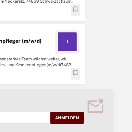
sbach-Neckarelz, 74869 Schwarzachzum
bookmark
npfleger (m/w/d)
J
er starkes Team wächst weiter, wir
eits- und Krankenpfleger (m/w/d)74821
bookmark
mark_email_unread
ANMELDEN