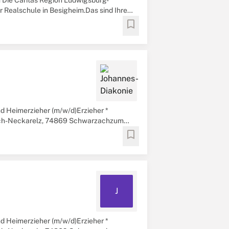
m Die Caritas Region Ludwigsburg-
r Realschule in Besigheim.Das sind Ihre
bookmark
nd Heimerzieher (m/w/d)Erzieher *
sbach-Neckarelz, 74869 Schwarzachzum
bookmark
J
nd Heimerzieher (m/w/d)Erzieher *