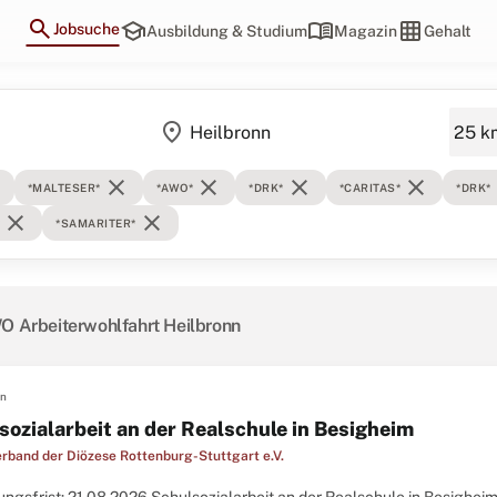
search
school
menu_book
grid_on
Jobsuche
Ausbildung & Studium
Magazin
Gehalt
location_on
e
close
close
close
close
*MALTESER*
*AWO*
*DRK*
*CARITAS*
*DRK*
close
close
*SAMARITER*
O Arbeiterwohlfahrt Heilbronn
en
sozialarbeit an der Realschule in Besigheim
erband der Diözese Rottenburg-Stuttgart e.V.