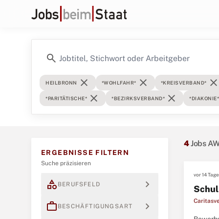
search
close
close
clos
HEILBRONN
*WOHLFAHR*
*KREISVERBAND*
close
close
*PARITÄTISCHE*
*BEZIRKSVERBAND*
*DIAKONIE*
4
Jobs AW
ERGEBNISSE FILTERN
Suche präzisieren
vor 14 Tag
category
expand_more
BERUFSFELD
Schul
Caritasv
work
expand_more
BESCHÄFTIGUNGSART