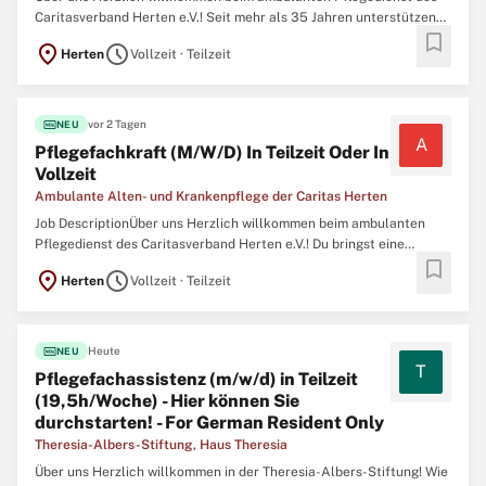
Caritasverband Herten e.V.! Seit mehr als 35 Jahren unterstützen
bookmark
wir alte und kranke Menschen in ihrem häuslichen Umfeld. Bereit
location_on
schedule
Herten
Vollzeit · Teilzeit
für Ihre Bewerbung Bitte lesen Sie die Beschreibung mindestens
einmal durch, bevor Sie auf Bewerben klicken. ...
fiber_new
vor 2 Tagen
NEU
A
Pflegefachkraft (M/W/D) In Teilzeit Oder In
Vollzeit
Ambulante Alten- und Krankenpflege der Caritas Herten
Job DescriptionÜber uns Herzlich willkommen beim ambulanten
Pflegedienst des Caritasverband Herten e.V.! Du bringst eine
bookmark
abgeschlossene Ausbildung zum/zur Gesundheits- und
location_on
schedule
Herten
Vollzeit · Teilzeit
Krankenpfleger:in, Altenpflegefachkraft, Gesundheits- und
Kinderkrankenpfleger:in oder Pflegefachfrau/-mann mit\ N Eine
gültige Fahrerlaubnis ...
fiber_new
Heute
NEU
T
Pflegefachassistenz (m/w/d) in Teilzeit
(19,5h/Woche) - Hier können Sie
durchstarten! - For German Resident Only
Theresia-Albers-Stiftung, Haus Theresia
Über uns Herzlich willkommen in der Theresia-Albers-Stiftung! Wie