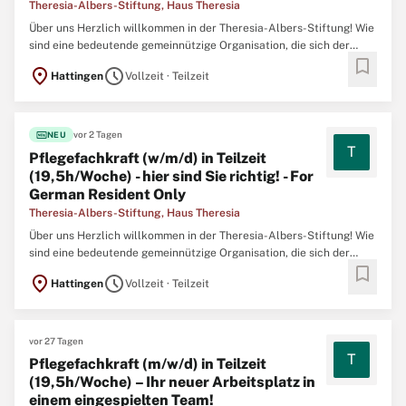
Theresia-Albers-Stiftung, Haus Theresia
Über uns Herzlich willkommen in der Theresia-Albers-Stiftung! Wie
sind eine bedeutende gemeinnützige Organisation, die sich der
bookmark
Pflege und Betreuung psychisch erkrankter Menschen
location_on
schedule
Hattingen
Vollzeit · Teilzeit
verschrieben hat. Sie möchten sich bewerben Vergewissern Sie
sich, dass Ihr Lebenslauf auf dem neuesten Stand ist, und lesen ...
fiber_new
vor 2 Tagen
NEU
T
Pflegefachkraft (w/m/d) in Teilzeit
(19,5h/Woche) - hier sind Sie richtig! - For
German Resident Only
Theresia-Albers-Stiftung, Haus Theresia
Über uns Herzlich willkommen in der Theresia-Albers-Stiftung! Wie
sind eine bedeutende gemeinnützige Organisation, die sich der
bookmark
Pflege und Betreuung psychisch erkrankter Menschen
location_on
schedule
Hattingen
Vollzeit · Teilzeit
verschrieben hat. Für die folgende Stelle sind möglicherweise eine
Reihe von Soft Skills und Erfahrungen erforderlich. Bitte ...
vor 27 Tagen
T
Pflegefachkraft (m/w/d) in Teilzeit
(19,5h/Woche) – Ihr neuer Arbeitsplatz in
einem eingespielten Team!