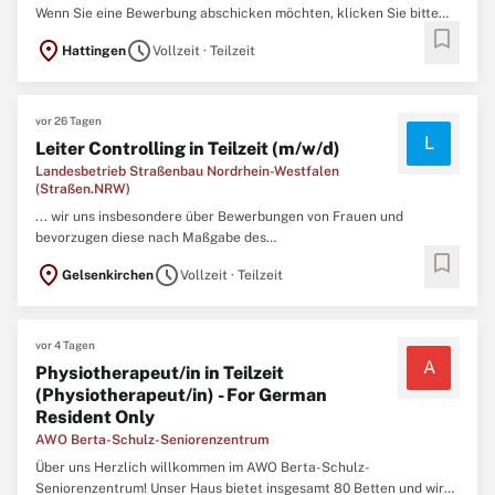
Wenn Sie eine Bewerbung abschicken möchten, klicken Sie bitte
bookmark
auf die Schaltfläche "Bewerben", nachdem Sie die gesamte
location_on
schedule
Hattingen
Vollzeit · Teilzeit
Beschreibung gelesen haben. - Haus Gerhardis! Werden Sie Teil
unserer modernen Einrichtung, die seit Januar 2024 ...
vor 26 Tagen
L
Leiter Controlling in Teilzeit (m/w/d)
Landesbetrieb Straßenbau Nordrhein-Westfalen
(Straßen.NRW)
... wir uns insbesondere über Bewerbungen von Frauen und
bevorzugen diese nach Maßgabe des
bookmark
Landesgleichstellungsgesetzes.Schwerbehinderte und ihnen
location_on
schedule
Gelsenkirchen
Vollzeit · Teilzeit
gleichgestellte Bewerberinnen und Bewerber finden bei gleicher
Eignung im Sinne des Sozialgesetzbuches IX besondere
Berücksichtigung.Eine Beschäftigung in
Teilzeit
...
vor 4 Tagen
A
Physiotherapeut/in in Teilzeit
(Physiotherapeut/in) - For German
Resident Only
AWO Berta-Schulz-Seniorenzentrum
Über uns Herzlich willkommen im AWO Berta-Schulz-
Seniorenzentrum! Unser Haus bietet insgesamt 80 Betten und wird