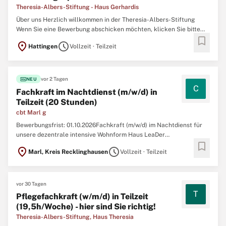
Theresia-Albers-Stiftung - Haus Gerhardis
Über uns Herzlich willkommen in der Theresia-Albers-Stiftung
Wenn Sie eine Bewerbung abschicken möchten, klicken Sie bitte
bookmark
auf die Schaltfläche "Bewerben", nachdem Sie die gesamte
location_on
schedule
Hattingen
Vollzeit · Teilzeit
Beschreibung gelesen haben. - Haus Gerhardis! Werden Sie Teil
unserer modernen Einrichtung, die seit Januar 2024 ...
fiber_new
vor 2 Tagen
NEU
C
Fachkraft im Nachtdienst (m/w/d) in
Teilzeit (20 Stunden)
cbt Marl g
Bewerbungsfrist: 01.10.2026Fachkraft (m/w/d) im Nachtdienst für
unsere dezentrale intensive Wohnform Haus LeaDer
bookmark
Caritasverband Marl e.V. und die Caritas-Betriebsführungs- und
location_on
schedule
Marl, Kreis Recklinghausen
Vollzeit · Teilzeit
Trägergesellschaft Marl gemeinnützige GmbH unterstützen,
betreuen, beraten und versorgen mit 670 Mitarbeitenden 3.500
Menschen ...
vor 30 Tagen
T
Pflegefachkraft (w/m/d) in Teilzeit
(19,5h/Woche) - hier sind Sie richtig!
Theresia-Albers-Stiftung, Haus Theresia