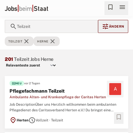
bookmark
menu
search
tune
Teilzeit
ÄNDERN
close
close
TEILZEIT
HERNE
201
Teilzeit Jobs Herne
fiber_new
vor 2 Tagen
NEU
A
Pflegefachmann Teilzeit
Ambulante Alten- und Krankenpflege der Caritas Herten
Job DescriptionÜber uns Herzlich willkommen beim ambulanten
Pflegedienst des Caritasverband Herten e.V.! Du bringst eine
bookmark
abgeschlossene Ausbildung zum/zur Gesundheits- und
location_on
schedule
Herten
Vollzeit · Teilzeit
Krankenpfleger:in, Altenpflegefachkraft, Gesundheits- und
Kinderkrankenpfleger:in oder Pflegefachfrau/-mann mit\ N Eine
gültige Fahrerlaubnis ...