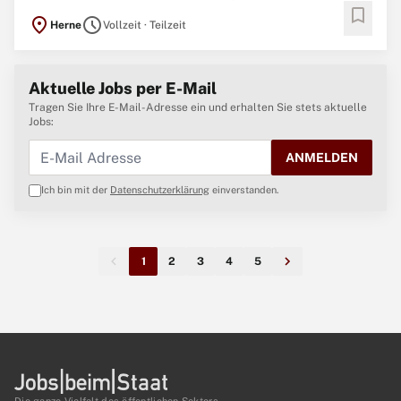
bookmark
von einem motivierten Team aus 38 Mitarbeiter:innen betreut.
location_on
schedule
Herne
Vollzeit · Teilzeit
Unsere Einrichtung ist eng in ein starkes soziales Netz in unserer
Nachbarschaft eingebunden. Wir knüpfen enge Beziehungen zu den
...
Aktuelle Jobs per E-Mail
Tragen Sie Ihre E-Mail-Adresse ein und erhalten Sie stets aktuelle
Jobs:
ANMELDEN
Ich bin mit der
Datenschutzerklärung
einverstanden.
1
2
3
4
5