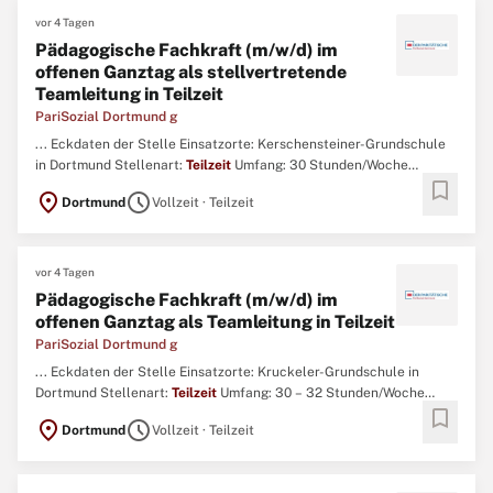
vor 4 Tagen
Pädagogische Fachkraft (m/w/d) im
offenen Ganztag als stellvertretende
Teamleitung in Teilzeit
PariSozial Dortmund g
... Eckdaten der Stelle Einsatzorte: Kerschensteiner-Grundschule
in Dortmund Stellenart:
Teilzeit
Umfang: 30 Stunden/Woche
bookmark
Befristung: unbefristet Eintrittsdatum: nach Absprache Urlaub: 30
location_on
schedule
Dortmund
Vollzeit · Teilzeit
Tage/Jahr (bei 5-Tage-Woche) + 2 Sonderurlaubstage Referenz:
sTL_Kersch_062026-YF (bitte bei Bewerbung angeben) Ihre ...
vor 4 Tagen
Pädagogische Fachkraft (m/w/d) im
offenen Ganztag als Teamleitung in Teilzeit
PariSozial Dortmund g
... Eckdaten der Stelle Einsatzorte: Kruckeler-Grundschule in
Dortmund Stellenart:
Teilzeit
Umfang: 30 – 32 Stunden/Woche
bookmark
Befristung: unbefristet Eintrittsdatum: nach Absprache Urlaub: 30
location_on
schedule
Dortmund
Vollzeit · Teilzeit
Tage/Jahr (bei 5-Tage-Woche) + 2 Sonderurlaubstage Referenz:
TL_Kru_062026-YF (bitte bei Bewerbung angeben) Ihre Aufgaben ...