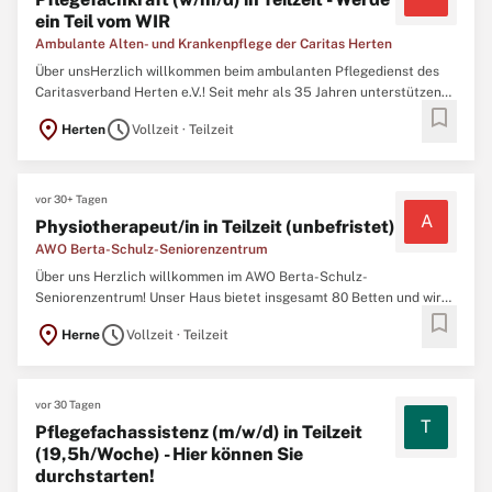
ein Teil vom WIR
Ambulante Alten- und Krankenpflege der Caritas Herten
Über unsHerzlich willkommen beim ambulanten Pflegedienst des
Caritasverband Herten e.V.! Seit mehr als 35 Jahren unterstützen
bookmark
wir alte und kranke Menschen in ihrem häuslichen Umfeld. Unsere
location_on
schedule
Herten
Vollzeit · Teilzeit
Touren fahren wir in dem Einzugsgebiet Herten. Eine Tour
beinhaltet im Schnitt den Besuch von 15-18 Klient:innen ...
vor 30+ Tagen
A
Physiotherapeut/in in Teilzeit (unbefristet)
AWO Berta-Schulz-Seniorenzentrum
Über uns Herzlich willkommen im AWO Berta-Schulz-
Seniorenzentrum! Unser Haus bietet insgesamt 80 Betten und wird
bookmark
von einem motivierten Team aus 38 Mitarbeiter:innen betreut.
location_on
schedule
Herne
Vollzeit · Teilzeit
Unsere Einrichtung ist eng in ein starkes soziales Netz in unserer
Nachbarschaft eingebunden. Wir knüpfen enge Beziehungen zu den
...
vor 30 Tagen
T
Pflegefachassistenz (m/w/d) in Teilzeit
(19,5h/Woche) - Hier können Sie
durchstarten!