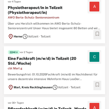
vor 4 Tagen
A
Physiotherapeut/in in Teilzeit
(Physiotherapeut/in)
AWO Berta-Schulz-Seniorenzentrum
Über uns Herzlich willkommen im AWO Berta-Schulz-
Seniorenzentrum! Unser Haus bietet insgesamt 80 Betten und wird
bookmark
von einem motivierten Team aus 38 Mitarbeiter:innen betreut.
location_on
schedule
Herne
Vollzeit · Teilzeit
Unsere Einrichtung ist eng in ein starkes soziales Netz in unserer
Nachbarschaft eingebunden. Wir knüpfen enge Beziehungen zu den
...
fiber_new
vor 2 Tagen
NEU
C
Eine Fachkraft (m/w/d) in Teilzeit (20
Std./Woche)
cbt Marl g
Bewerbungsfrist: 01.10.2026Fachkraft (m/w/d) im Nachtdienst für
unsere dezentrale intensive Wohnform Haus LeaDer
bookmark
Caritasverband Marl e.V. und die Caritas-Betriebsführungs- und
location_on
schedule
Marl, Kreis Recklinghausen
Vollzeit · Teilzeit
Trägergesellschaft Marl gemeinnützige GmbH unterstützen,
betreuen, beraten und versorgen mit 670 Mitarbeitenden 3.500
Menschen ...
vor 30+ Tagen
A
Pflegefachkraft (w/m/d) in Teilzeit - Werde