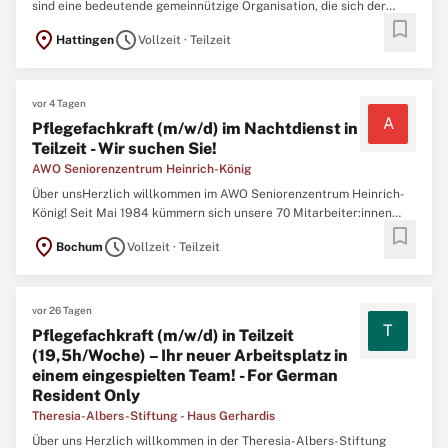
sind eine bedeutende gemeinnützige Organisation, die sich der
bookmark
Pflege und Betreuung psychisch erkrankter Menschen
location_on
schedule
Hattingen
Vollzeit · Teilzeit
verschrieben hat. Sie möchten sich bewerben Vergewissern Sie
sich, dass Ihr Lebenslauf auf dem neuesten Stand ist, und lesen ...
vor 4 Tagen
A
Pflegefachkraft (m/w/d) im Nachtdienst in
Teilzeit - Wir suchen Sie!
AWO Seniorenzentrum Heinrich-König
Über unsHerzlich willkommen im AWO Seniorenzentrum Heinrich-
König! Seit Mai 1984 kümmern sich unsere 70 Mitarbeiter:innen
bookmark
liebevoll um das Wohlbefinden und die Bedürfnisse unserer 108
location_on
schedule
Bochum
Vollzeit · Teilzeit
geschätzten Bewohner:innen auf 5 Wohnbereichen. Als Teil
unseres Teams haben Sie die Möglichkeit, in einem erfahrenen ...
vor 26 Tagen
T
Pflegefachkraft (m/w/d) in Teilzeit
(19,5h/Woche) – Ihr neuer Arbeitsplatz in
einem eingespielten Team! - For German
Resident Only
Theresia-Albers-Stiftung - Haus Gerhardis
Über uns Herzlich willkommen in der Theresia-Albers-Stiftung