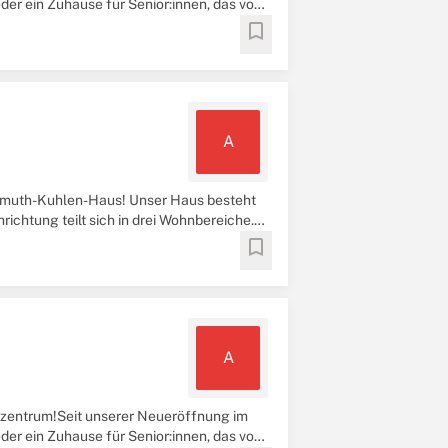
der ein Zuhause für Senior:innen, das von
bookmark
A
lmuth-Kuhlen-Haus! Unser Haus besteht
richtung teilt sich in drei Wohnbereiche.
bookmark
A
nzentrum!Seit unserer Neueröffnung im
der ein Zuhause für Senior:innen, das von