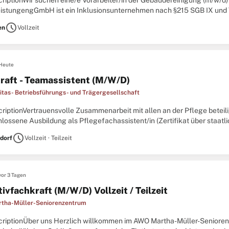
riptionWir suchen eine/e Vorarbeiter/in der Gebäudereinigung (m/w/d) i
eistungengGmbH ist ein Inklusionsunternehmen nach §215 SGB IX und 
.V.. Wir verfolgen das Ziel, einen hohen Anteil von Menschen
schedule
en
Vollzeit
Heute
raft - Teamassistent (M/W/D)
ritas- Betriebsführungs- und Trägergesellschaft
criptionVertrauensvolle Zusammenarbeit mit allen an der Pflege beteil
lossene Ausbildung als Pflegefachassistent/in (Zertifikat über staatl
tete Tätigkeit in einem zukunftsorientierten, krisensicheren
schedule
dorf
Vollzeit · Teilzeit
vor 3 Tagen
tivfachkraft (M/W/D) Vollzeit / Teilzeit
tha-Müller-Seniorenzentrum
criptionÜber uns Herzlich willkommen im AWO Martha-Müller-Seniore