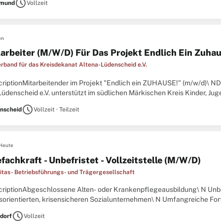
schedule
tmund
Vollzeit
en
larbeiter (M/W/D) Für Das Projekt Endlich Ein Zuha
erband für das Kreisdekanat Altena-Lüdenscheid e.V.
criptionMitarbeitender im Projekt "Endlich ein ZUHAUSE!" (m/w/d)\ ND
Lüdenscheid e.V. unterstützt im südlichen Märkischen Kreis Kinder, J
ren Lebenslagen sowie ältere Menschen mit seinen
schedule
nscheid
Vollzeit · Teilzeit
Heute
fachkraft - Unbefristet - Vollzeitstelle (M/W/D)
ritas- Betriebsführungs- und Trägergesellschaft
criptionAbgeschlossene Alten- oder Krankenpflegeausbildung\ N Unbef
sorientierten, krisensicheren Sozialunternehmen\ N Umfangreiche Fort
 Plattform\ N Flexible Arbeitszeiten möglich (z. B. nur Früh-
schedule
dorf
Vollzeit