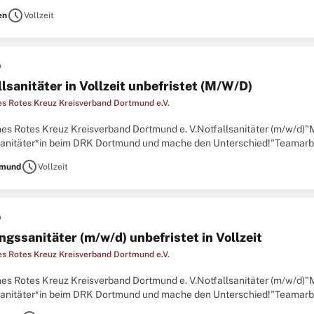
her Betreuung und einem familiären Umfeld geprägt
schedule
en
Vollzeit
n
lsanitäter in Vollzeit unbefristet (M/W/D)
s Rotes Kreuz Kreisverband Dortmund e.V.
es Rotes Kreuz Kreisverband Dortmund e. V.Notfallsanitäter (m/w/d)"
sanitäter*in beim DRK Dortmund und mache den Unterschied!"Teamarbei
transport: Gemeinsam mit deinem Team rettest du Leben
schedule
tmund
Vollzeit
n
ngssanitäter (m/w/d) unbefristet in Vollzeit
s Rotes Kreuz Kreisverband Dortmund e.V.
es Rotes Kreuz Kreisverband Dortmund e. V.Notfallsanitäter (m/w/d)"
sanitäter*in beim DRK Dortmund und mache den Unterschied!"Teamarbei
transport: Gemeinsam mit deinem Team rettest du Leben