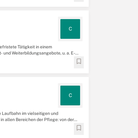
C
ristete Tätigkeit in einem
- und Weiterbildungsangebote, u. a. E-
bookmark
C
e Laufbahn im vielseitigen und
n allen Bereichen der Pflege: von der
bookmark