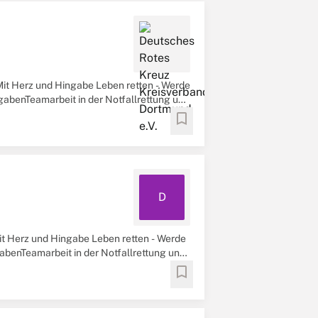
Mit Herz und Hingabe Leben retten - Werde
abenTeamarbeit in der Notfallrettung und
bookmark
D
it Herz und Hingabe Leben retten - Werde
benTeamarbeit in der Notfallrettung und
bookmark