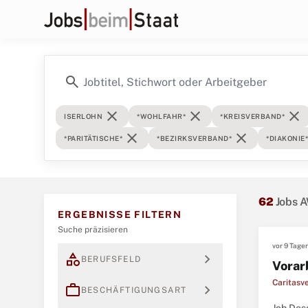
search
close
close
close
ISERLOHN
*WOHLFAHR*
*KREISVERBAND*
close
close
*PARITÄTISCHE*
*BEZIRKSVERBAND*
*DIAKONIE*
62
Jobs A
ERGEBNISSE FILTERN
Suche präzisieren
vor 9 Tage
category
expand_more
BERUFSFELD
Vorar
Caritasv
work
expand_more
BESCHÄFTIGUNGSART