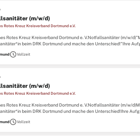
n
llsanitäter (m/w/d)
s Rotes Kreuz Kreisverband Dortmund e.V.
es Rotes Kreuz Kreisverband Dortmund e. V.Notfallsanitäter (m/w/d)"
sanitäter*in beim DRK Dortmund und mache den Unterschied!"Ihre Aufg
kentransport: Gemeinsam mit deinem Team rettest
schedule
tmund
Vollzeit
n
llsanitäter (m/w/d)
s Rotes Kreuz Kreisverband Dortmund e.V.
es Rotes Kreuz Kreisverband Dortmund e. V.Notfallsanitäter (m/w/d)M
sanitäter*in beim DRK Dortmund und mache den Unterschied!Ihre Aufga
kentransport: Gemeinsam mit deinem Team rettest
schedule
tmund
Vollzeit