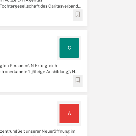
n Vollzeit.\ NAgeritas
Tochtergesellschaft des Caritasverband
bookmark
C
igten Personen\ N Erfolgreich
ich anerkannte 1-jährige Ausbildung)\ N
bookmark
A
nzentrum!Seit unserer Neueröffnung im