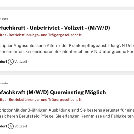
Heute
fachkraft - Unbefristet - Vollzeit - (M/W/D)
ritas- Betriebsführungs- und Trägergesellschaft
criptionAbgeschlossene Alten- oder Krankenpflegeausbildung\ N Unbef
sorientierten, krisensicheren Sozialunternehmen\ N Umfangreiche Fort
 Plattform\ N Flexible Arbeitszeiten möglich (z. B. nur Früh-
schedule
dorf
Vollzeit
Heute
efachkraft (M/W/D) Quereinstieg Möglich
ritas- Betriebsführungs- und Trägergesellschaft
riptionMit der 3-jährigen Ausbildung sind Sie bestens gerüstet für ein
sicheren Berufsfeld Pflege. Sie erlangen Kenntnisse und Fähigkeiten i
lege über die Kinderkrankenpflege bis zur Krankenpflege
schedule
dorf
Vollzeit