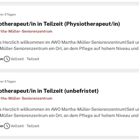
vor 3 Tagen
therapeut/in in Teilzeit (Physiotherapeut/in)
tha-Müller-Seniorenzentrum
s Herzlich willkommen im AWO Martha-Müller-Seniorenzentrum!Seit un
Müller-Seniorenzentrum ein Ort, an dem Pflege auf hohem Niveau 
ung zum/r Physiotherapeut:in oder vergleichbares Berufserfahrung
schedule
en
Vollzeit · Teilzeit
vor 3 Tagen
therapeut/in in Teilzeit (unbefristet)
tha-Müller-Seniorenzentrum
s Herzlich willkommen im AWO Martha-Müller-Seniorenzentrum!Seit un
Müller-Seniorenzentrum ein Ort, an dem Pflege auf hohem Niveau 
ung zum/r Physiotherapeut:in oder vergleichbares Berufserfahrung
schedule
en
Vollzeit · Teilzeit