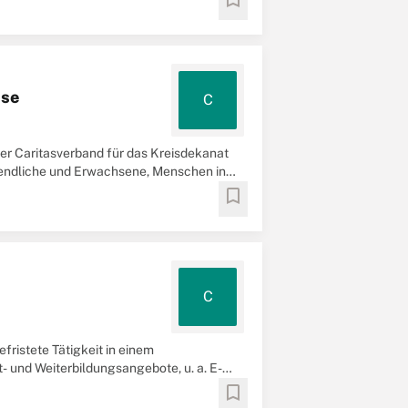
use
C
er Caritasverband für das Kreisdekanat
ugendliche und Erwachsene, Menschen in
bookmark
C
ristete Tätigkeit in einem
- und Weiterbildungsangebote, u. a. E-
bookmark