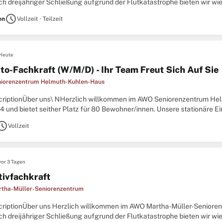
ch dreijähriger Schließung aufgrund der Flutkatastrophe bieten wir wie
her Betreuung und einem familiären Umfeld geprägt
schedule
en
Vollzeit · Teilzeit
Heute
to-Fachkraft (W/M/D) - Ihr Team Freut Sich Auf Sie
iorenzentrum Helmuth-Kuhlen-Haus
criptionÜber uns\ NHerzlich willkommen im AWO Seniorenzentrum He
4 und bietet seither Platz für 80 Bewohner/innen. Unsere stationäre Ein
rer täglichen pflegerischen Arbeit verbinden
hedule
Vollzeit
vor 3 Tagen
tivfachkraft
tha-Müller-Seniorenzentrum
criptionÜber uns Herzlich willkommen im AWO Martha-Müller-Seniore
ch dreijähriger Schließung aufgrund der Flutkatastrophe bieten wir wie